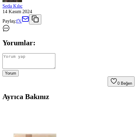
Seda Kılıç
14 Kasım 2024
Paylaş:
f
𝕏
Yorumlar:
Yorum
0
Beğen
Ayrıca Bakınız
2024 Saç Modelleri ve Perçem İpuçları: Trendler ve
Stil Tavsiyeleri
2024 saç trendleri, yüz şekline uygun modeller ve perçem