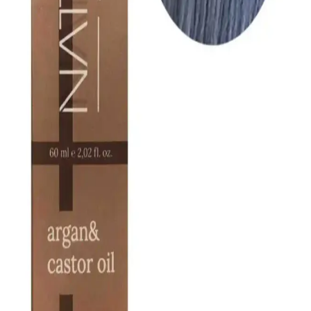
ve sağlıklı uzama sağlayabilirsiniz.
Biotin Destekli Saç Şampuanları ile Saç Sağlığını
Güçlendirme ve Parlaklık Kazanma
Biotin içeren şampuanlar, saç güçlendirme ve parlaklık sağlar.
Düzenli kullanım, saç dökülmesini azaltır ve sağlıklı saçlara
ulaşmanıza yardımcı olur.
Saç Derisinde Mantar Sorunu: Belirtileri, Nedenleri
ve Etkili Tedavi Yöntemleri
Saç derisinde mantar enfeksiyonları, kaşıntı ve kızarıklık gibi
belirtilerle kendini gösterir. Uygun tedavi ve hijyenle kontrol altına
alınabilir, saç sağlığını korumak için dikkat edilmelidir.
Redist Keratin ve Argan Yağları ile Saç Sağlığını
Koruma ve Güzelliği Artırma Rehberi
Redist markasının Keratin ve Argan Yağları, saçların sağlığını
koruyan ve güzelliğini artıran doğal formüller sunar. Yüksek kalite
içeriklerle zenginleştirilmiş bu ürünler, saç bakımında yeni bir
dönem başlatıyor.