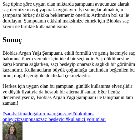
Saç tipine göre uygun olan miktarda şampuanı avucunuza alarak,
saç derinize masaj yaparak uygulayın. İyi sonuçlar almak için
şampuanı birkaç dakika bekletmeniz önerilir. Ardından bol su ile
durulayın. Şampuanın etkisini maksimize etmek için Bioblas saç
kremi ile birlikte kullanabilirsiniz.
Sonuç
Bioblas Argan Yağı Şampuanı, etkili formülü ve geniş hacmiyle saç
bakımına önem verenler için ideal bir seçimdir. Saç dökülmesine
karşı koruma sağlarken, saçı besleyip onararak sağlıklı bir görünüm
kazandırır. Kullanıcıların büyük çoğunluğu tarafından beğenilen bu
ürün, doğal içeriği ile de dikkat çekmektedir.
Herkes için uygun olan bu şampuan, günlük kullanıma elverişlidir
ve düşük fiyatıyla da hesaplı bir alternatif sunar. Eğer henüz
denemediyseniz, Bioblas Argan Yağı Şampuanı ile tanışmanın tam
zamanı!
#
sac-bakim
#
dogal-urun
#
argan-yagi
#
dokulme-
onleyici
#
sampuan
#
sac-besleyici
#
kullanici-yorumlari