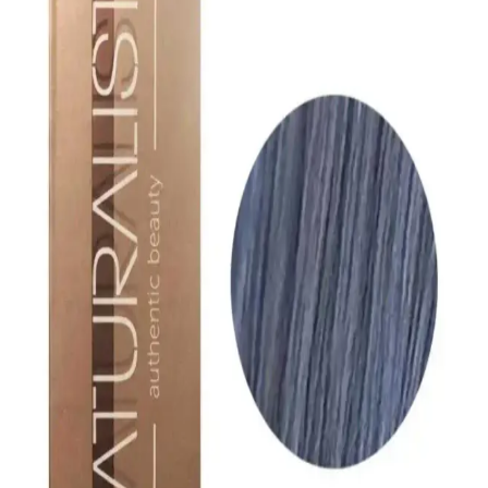
Oluşturmanın Yöntemleri ve İpuçları
İnce saçlarda hacimli ve dalgalı saç modeli, saçın yoğunluğuna ve
kullanılan tekniklere bağlıdır. Doğru ürün ve yöntemlerle istenilen
görünüm elde edilir, saç sağlığı korunur.
Vasso Men 24 Saat Parlak ve Güçlü Tutuş Sağlayan
Saç Wax Ürünü İncelemesi
Vasso Men 24 Saat Wax, yüksek tutuculuk ve parlaklık sağlayan
krem formuyla, farklı saç tiplerine uygun, doğal görünüm ve
kalıcılık sunar. Kolay uygulama ve hoş koku avantajlarıyla öne
çıkar.
Sağlıklı ve Hızlı Saç Uzaması İçin Bilimsel
Yaklaşımlar ve Tavsiyeler
Saç uzaması genetik ve yaşam tarzına bağlıdır. Doğru beslenme,
uygun bakım ve stres yönetimi ile saç sağlığını destekleyerek hızlı
ve sağlıklı uzama sağlayabilirsiniz.
Biotin Destekli Saç Şampuanları ile Saç Sağlığını
Güçlendirme ve Parlaklık Kazanma