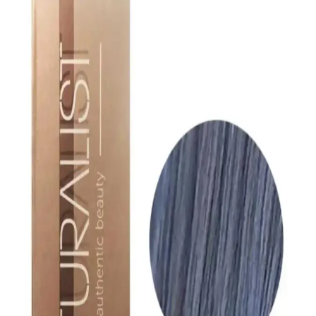
seçenekleriyle kişisel stilinizi yansıtarak doğal ve modern bir
görünüm sunuyor.
İnce Saçlarda Hacimli ve Dalgalı Saç Modeli
Oluşturmanın Yöntemleri ve İpuçları
İnce saçlarda hacimli ve dalgalı saç modeli, saçın yoğunluğuna ve
kullanılan tekniklere bağlıdır. Doğru ürün ve yöntemlerle istenilen
görünüm elde edilir, saç sağlığı korunur.
Vasso Men 24 Saat Parlak ve Güçlü Tutuş Sağlayan
Saç Wax Ürünü İncelemesi
Vasso Men 24 Saat Wax, yüksek tutuculuk ve parlaklık sağlayan
krem formuyla, farklı saç tiplerine uygun, doğal görünüm ve
kalıcılık sunar. Kolay uygulama ve hoş koku avantajlarıyla öne
çıkar.
Sağlıklı ve Hızlı Saç Uzaması İçin Bilimsel
Yaklaşımlar ve Tavsiyeler
Saç uzaması genetik ve yaşam tarzına bağlıdır. Doğru beslenme,
uygun bakım ve stres yönetimi ile saç sağlığını destekleyerek hızlı