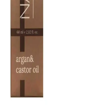
Biotin içeren şampuanlar, saç güçlendirme ve parlaklık sağlar.
Düzenli kullanım, saç dökülmesini azaltır ve sağlıklı saçlara
ulaşmanıza yardımcı olur.
Saç Derisinde Mantar Sorunu: Belirtileri, Nedenleri
ve Etkili Tedavi Yöntemleri
Saç derisinde mantar enfeksiyonları, kaşıntı ve kızarıklık gibi
belirtilerle kendini gösterir. Uygun tedavi ve hijyenle kontrol altına
alınabilir, saç sağlığını korumak için dikkat edilmelidir.
Redist Keratin ve Argan Yağları ile Saç Sağlığını
Koruma ve Güzelliği Artırma Rehberi
Redist markasının Keratin ve Argan Yağları, saçların sağlığını
koruyan ve güzelliğini artıran doğal formüller sunar. Yüksek kalite
içeriklerle zenginleştirilmiş bu ürünler, saç bakımında yeni bir
dönem başlatıyor.
Koyu Gri Saç Boyası ve Alternatif Renk Seçenekleri
Hakkında Detaylı Bilgi
Koyu gri saç boyası, modern ve özgün görünüm arayanlar için ideal