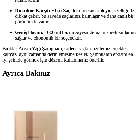
Dökülme Karşıtı Etki:
Saç dökülmesini önleyici özelliği ile
dikkat çeker, bu sayede saçlarınız kalınlaşır ve daha canlı bir
görünüm kazanır.
Geniş Hacim:
1000 ml hacmi sayesinde uzun süreli kullanım
sağlar ve ekonomik bir seçenektir.
Bioblas Argan Yağı Şampuanı, sadece saçlarınızı temizlemekle
kalmaz, aynı zamanda derinlemesine besler. Şampuanın etkisini en
iyi şekilde görmek için düzenli kullanmanız önerilir.
Ayrıca Bakınız
2024 Saç Modelleri ve Perçem İpuçları: Trendler ve
Stil Tavsiyeleri
2024 saç trendleri, yüz şekline uygun modeller ve perçem
seçenekleriyle kişisel stilinizi yansıtarak doğal ve modern bir
görünüm sunuyor.
İnce Saçlarda Hacimli ve Dalgalı Saç Modeli