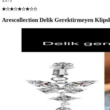
3.5
/
5
Arescollection Delik Gerektirmeyen Klipsli