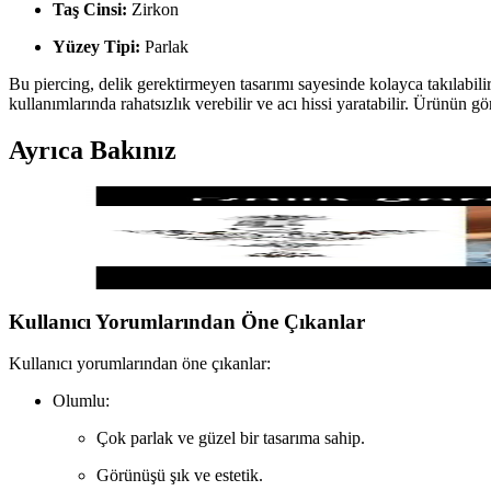
Taş Cinsi:
Zirkon
Yüzey Tipi:
Parlak
Bu piercing, delik gerektirmeyen tasarımı sayesinde kolayca takılabili
kullanımlarında rahatsızlık verebilir ve acı hissi yaratabilir. Ürünün
Ayrıca Bakınız
Arescollection Sahte Göbek Piercingleri Karşılaştırması
Arescollection'in delik gerektirmeyen klipsli ve sallantılı taşlı göbek p
Kullanıcı Yorumlarından Öne Çıkanlar
Kullanıcı yorumlarından öne çıkanlar:
Olumlu:
Çok parlak ve güzel bir tasarıma sahip.
Görünüşü şık ve estetik.