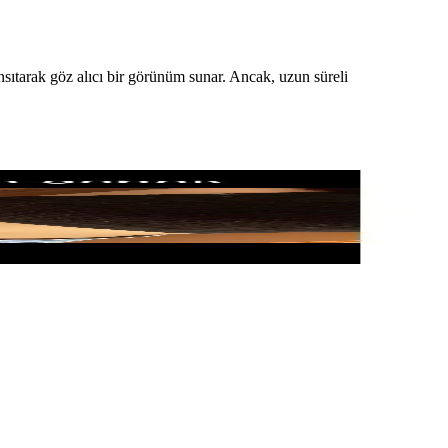
ansıtarak göz alıcı bir görünüm sunar. Ancak, uzun süreli
n modeller hakkında bilgi edinin.