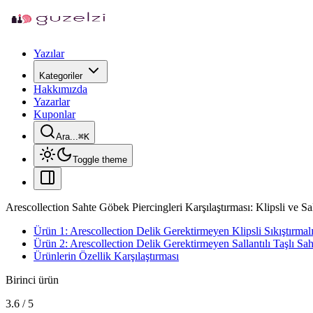
Yazılar
Kategoriler
Hakkımızda
Yazarlar
Kuponlar
Ara...
⌘
K
Toggle theme
Arescollection Sahte Göbek Piercingleri Karşılaştırması: Klipsli ve Sal
Ürün 1: Arescollection Delik Gerektirmeyen Klipsli Sıkıştırmal
Ürün 2: Arescollection Delik Gerektirmeyen Sallantılı Taşlı Sa
Ürünlerin Özellik Karşılaştırması
Birinci ürün
3.6
/
5