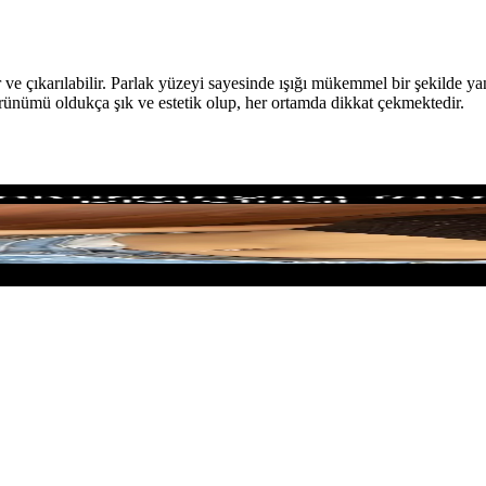
r ve çıkarılabilir. Parlak yüzeyi sayesinde ışığı mükemmel bir şekilde y
 görünümü oldukça şık ve estetik olup, her ortamda dikkat çekmektedir.
: Klipsli ve Sallantılı Modeller
iercingleri detaylı karşılaştırmasıyla, estetik ve kullanım kolaylığı suna