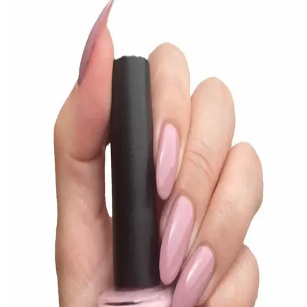
Şık Renk Seçeneği
Alix Avien Nude Pembe Oje 85, yüksek pigmentasyonu ve uzun
süre kalıcılığıyla günlük ve özel günleriniz için ideal. Hızlı kuruma
özelliği ve şık tasarımıyla dikkat çekiyor.
Pastel Nude ve Pure Oje Karşılaştırması: Renk,
Görünüm ve Kullanım Özellikleri
Pastel Nude 762 ve Pastel Pure 611 ojelerin özelliklerini, kullanıcı
yorumlarını ve karşılaştırmasını detaylı şekilde inceleyerek, en
uygun seçimi yapmanıza yardımcı oluyoruz.
Rival Loves Me Raspberry Shake Oje: Doğal ve Şık
Tırnaklar İçin Modern Seçenek
Rival Loves Me'nin Raspberry Shake ojesi, doğal görünüm ve 15
gün dayanıklılık sunar. Mat ve şeffaf yapısıyla modern ve şık
tırnaklar için ideal, kolay uygulama ve uzun süre kalıcılık sağlar.
Alix Avien Nude Pembe Oje 85 ve Pastel Nude Oje
762 Karşılaştırması ve İncelemeleri