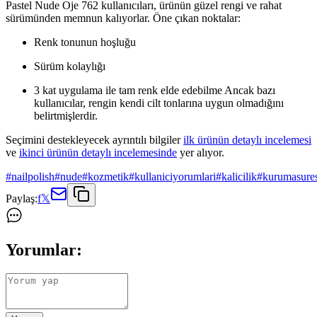
Pastel Nude Oje 762 kullanıcıları, ürünün güzel rengi ve rahat
sürümünden memnun kalıyorlar. Öne çıkan noktalar:
Renk tonunun hoşluğu
Sürüm kolaylığı
3 kat uygulama ile tam renk elde edebilme Ancak bazı
kullanıcılar, rengin kendi cilt tonlarına uygun olmadığını
belirtmişlerdir.
Seçimini destekleyecek ayrıntılı bilgiler
ilk ürünün detaylı incelemesi
ve
ikinci ürünün detaylı incelemesinde
yer alıyor.
#
nailpolish
#
nude
#
kozmetik
#
kullaniciyorumlari
#
kalicilik
#
kurumasures
Paylaş:
f
𝕏
Yorumlar: