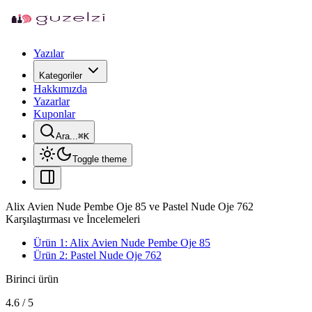
Yazılar
Kategoriler
Hakkımızda
Yazarlar
Kuponlar
Ara...
⌘
K
Toggle theme
Alix Avien Nude Pembe Oje 85 ve Pastel Nude Oje 762
Karşılaştırması ve İncelemeleri
Ürün 1: Alix Avien Nude Pembe Oje 85
Ürün 2: Pastel Nude Oje 762
Birinci ürün
4.6
/
5