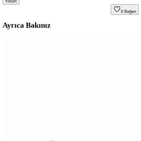
Yorum
0
Beğen
Ayrıca Bakınız
Unogel Diamond Top Coat 15 ml ile parlak ve
dayanıklı tırnaklar için ideal çözüm
Unogel Diamond Top Coat 15 ml, yüksek parlaklık ve dayanıklılık
sunan, UV cihazında kurutulan, mor renkli tırnak üst cilt katıdır.
Uzun süre kalıcı ve estetik sonuçlar sağlar.
Flormar Nail Enamel Karşılaştırması: 077 Light
Pink ve 321 Red Flag Özellikleri ve Kullanıcı
Yorumları
Flormar'ın iki popüler ojesi 077 Light Pink ve 321 Red Flag'in
özellikleri, dayanıklılığı ve kullanıcı yorumları detaylı
karşılaştırmasıyla en uygun seçimi yapmanıza yardımcı oluyor.
Alix Avien Nude Pembe Oje 85: Uzun Süre Kalıcı ve