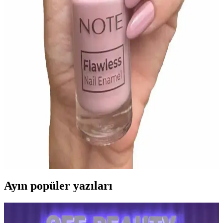
Alix Avien Nude Pembe Oje 85 ve Pastel Nude Oje 762'nin
özellikleri, kalıcılık, kuruma süresi ve kullanıcı yorumlarıyla
karşılaştırması yapılıyor.
Pastel Oje 88 ve No 237 Karşılaştırması: Renk, Bitiş
ve Kullanım Özellikleri
Pastel Oje 88 parlak gri, uzun süre kalıcı ve kolay uygulamalı. No
237 ise mat beyaz, hızlı kuruyan ve hafif renk tonuyla öne çıkar.
Hangi oje sizin tarzınıza uygun? Detaylar için okumaya devam edin.
Note Cosmetics Nail Flawless Oje 03 Dried Rose
Pembe Renkli Güvenli ve Parlak Tırnak Kozmetiği
Note Cosmetics Nail Flawless Oje 03 Dried Rose, parlak, doğal
pembe tonu ve hızlı kuruma özelliğiyle günlük ve özel kullanım için
ideal, sağlıklı içerikli şık bir tırnak kozmetiği.
Ayın popüler yazıları