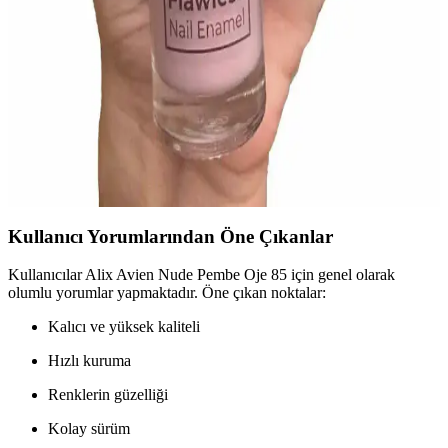
Pastel Oje 88 parlak gri, uzun süre kalıcı ve kolay uygulamalı. No
237 ise mat beyaz, hızlı kuruyan ve hafif renk tonuyla öne çıkar.
Hangi oje sizin tarzınıza uygun? Detaylar için okumaya devam edin.
Note Cosmetics Nail Flawless Oje 03 Dried Rose
Pembe Renkli Güvenli ve Parlak Tırnak Kozmetiği
Note Cosmetics Nail Flawless Oje 03 Dried Rose, parlak, doğal
pembe tonu ve hızlı kuruma özelliğiyle günlük ve özel kullanım için
ideal, sağlıklı içerikli şık bir tırnak kozmetiği.
Kullanıcı Yorumlarından Öne Çıkanlar
Kullanıcılar Alix Avien Nude Pembe Oje 85 için genel olarak
olumlu yorumlar yapmaktadır. Öne çıkan noktalar:
Kalıcı ve yüksek kaliteli
Hızlı kuruma
Renklerin güzelliği
Kolay sürüm