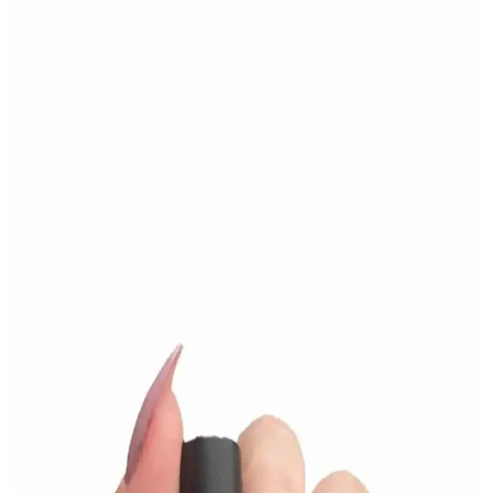
Unogel Diamond Top Coat 15 ml ile parlak ve
dayanıklı tırnaklar için ideal çözüm
Unogel Diamond Top Coat 15 ml, yüksek parlaklık ve dayanıklılık
sunan, UV cihazında kurutulan, mor renkli tırnak üst cilt katıdır.
Uzun süre kalıcı ve estetik sonuçlar sağlar.
Flormar Nail Enamel Karşılaştırması: 077 Light
Pink ve 321 Red Flag Özellikleri ve Kullanıcı
Yorumları
Flormar'ın iki popüler ojesi 077 Light Pink ve 321 Red Flag'in
özellikleri, dayanıklılığı ve kullanıcı yorumları detaylı
karşılaştırmasıyla en uygun seçimi yapmanıza yardımcı oluyor.
Alix Avien Nude Pembe Oje 85: Uzun Süre Kalıcı ve
Şık Renk Seçeneği
Alix Avien Nude Pembe Oje 85, yüksek pigmentasyonu ve uzun
süre kalıcılığıyla günlük ve özel günleriniz için ideal. Hızlı kuruma
özelliği ve şık tasarımıyla dikkat çekiyor.
Pastel Nude ve Pure Oje Karşılaştırması: Renk,