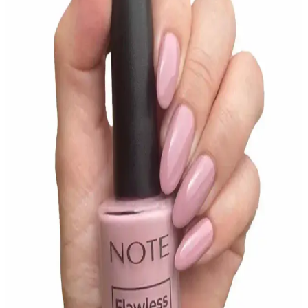
Görünüm ve Kullanım Özellikleri
Pastel Nude 762 ve Pastel Pure 611 ojelerin özelliklerini, kullanıcı
yorumlarını ve karşılaştırmasını detaylı şekilde inceleyerek, en
uygun seçimi yapmanıza yardımcı oluyoruz.
Rival Loves Me Raspberry Shake Oje: Doğal ve Şık
Tırnaklar İçin Modern Seçenek
Rival Loves Me'nin Raspberry Shake ojesi, doğal görünüm ve 15
gün dayanıklılık sunar. Mat ve şeffaf yapısıyla modern ve şık
tırnaklar için ideal, kolay uygulama ve uzun süre kalıcılık sağlar.
Alix Avien Nude Pembe Oje 85 ve Pastel Nude Oje
762 Karşılaştırması ve İncelemeleri
Alix Avien Nude Pembe Oje 85 ve Pastel Nude Oje 762'nin
özellikleri, kalıcılık, kuruma süresi ve kullanıcı yorumlarıyla
karşılaştırması yapılıyor.
Pastel Oje 88 ve No 237 Karşılaştırması: Renk, Bitiş
ve Kullanım Özellikleri