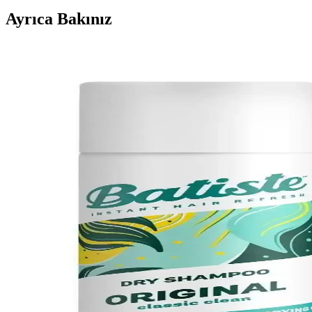
Ayrıca Bakınız
Yağlı Saçlar İçin Saç Derisi Tonikleri: Temizlik, Ya
Saç derisi tonikleri, yağlı saçlarda doğrudan temizlik sağlamaz ancak sa
Saç Bakımında Doğru Şampuan Seçimi ve Kullanım 
Saç bakımında doğru şampuan seçimi ve kullanımı, saç sağlığını korur
Prozinc Salicade Kepek ve Egzama Karşıtı Şampuan
Prozinc Salicade, doğal içeriğiyle saç derisini güçlendirir, kepek ve egz
Saç Bakımında Doğru Şampuan Seçimi ve Güncel Tre
Saç bakımında doğal içerikli ve saç tipine uygun şampuanlar ile sağlıkl
Batiste Kuru Şampuan Bare 200 ml ile Hızlı ve Prat
Batiste Kuru Şampuan Bare 200 ml, yoğun yaşam temposu için pratik, h