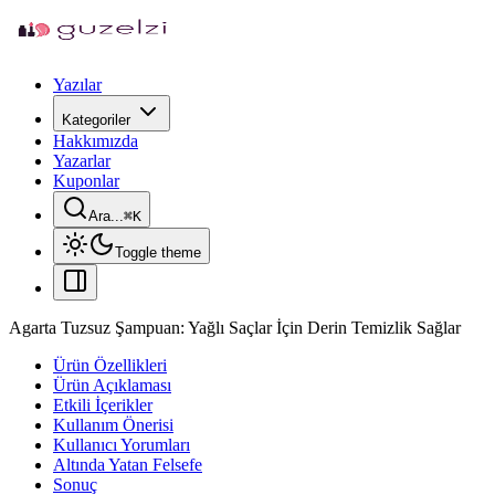
Yazılar
Kategoriler
Hakkımızda
Yazarlar
Kuponlar
Ara...
⌘
K
Toggle theme
Agarta Tuzsuz Şampuan: Yağlı Saçlar İçin Derin Temizlik Sağlar
Ürün Özellikleri
Ürün Açıklaması
Etkili İçerikler
Kullanım Önerisi
Kullanıcı Yorumları
Altında Yatan Felsefe
Sonuç