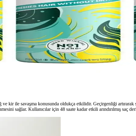
ı Güçlendiren Etkili Formül
üçlendirir ve parlaklık kazandırır. Yağlı saçlar için ideal, kokusuz ve g
l ve Derinlemesine Temizlik Sağlayan Saç Bakım Ü
SMED Hair Guard Balancing Clay Şampuanı, hacim ve parlaklık kazandırır
ler için Hızlı Ferahlık
zla emer, hacim ve temiz hissiyat sağlar. 200 ml x 3’lük set, 30 cm me
 ve kir ile savaşma konusunda oldukça etkilidir. Geçirgenliği artırarak s
sini sağlar. Kullanıcılar için 48 saate kadar etkili arındırılmış saç deri