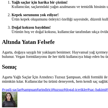
Yağlı saçlar için harika bir çözüm!
Kullanıcılar, saçlarındaki yağın azalmasını ve temizlik hissinin 
Kepek sorununu yok ediyor!
Ürün kepek oluşumunu önleyici özelliği sayesinde, düzenli kullan
Doğal kokusu bayıldım!
Ürünün hoş ve doğal kokusu, kullanıcılar tarafından sıkça övülen
Altında Yatan Felsefe
Agarta, doğaya saygılı bir yaklaşım benimser. Hayvansal yağ içermeyen
bulunur. Vegan formülasyonu ile her türlü kullanıcıya hitap eden bu ür
Sonuç
Agarta Yağlı Saçlar İçin Arındırıcı Tuzsuz Şampuan, etkili formülü il
mümkün kılar. Kullanıcılar bu ürünü deneyerek, hem kendi saç sağlıkla
#
yagli-saclar
#
sampuan
#
arindirici
#
tuzsuz
#
dogal-icerikler
#
sac-bakimi
#