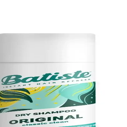
mpuan kullanımı temizlik için gereklidir.
 gereken noktalar hakkında detaylar.
şenlerle saç sağlığını destekleyen etkili bir şampuandır.
azandırır ve doğal görünüm sağlar.