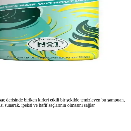
üvenli formülüyle saç sağlığınızı destekler.
rünü
, ferahlatıcı kokusuyla kullanıcılar tarafından beğenilir.
safeden uygulanır; yaklaşık bir dakikada tazeleme verir. Beyazlık
aç derisinde biriken kirleri etkili bir şekilde temizleyen bu şampuan,
si sunarak, ipeksi ve hafif saçlarının olmasını sağlar.