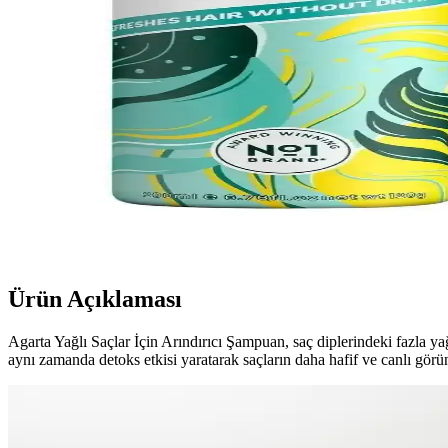
Farmasi Dr.C. Tuna Sarımsaklı Şampuan Saç Sağlığın
Farmasi'nin Sarımsaklı Şampuanı, saç dökülmesini önler, saç köklerini g
COSMED Hair Guard Balancing Clay Şampuanı: Doğa
Doğal kil içeriğiyle yağlı saçlara derinlemesine temizlik sağlayan CO
Batiste Orijinal Kuru Şampuan 200 ml x 3 – Yağlı Kök
Batiste Orijinal Kuru Şampuan, suya ihtiyaç duymadan yağlı kökleri hı
etkisi saç tipine bağlıdır.
Ürün Açıklaması
Agarta Yağlı Saçlar İçin Arındırıcı Şampuan, saç diplerindeki fazla yağ
aynı zamanda detoks etkisi yaratarak saçların daha hafif ve canlı görünme