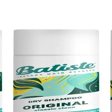
ğ Kontrolü ve Nemlendirme Yöntemleri
ç derisini nemlendirir, kaşıntıyı azaltır ve yağlanma süresini uzatır. Şa
Rehberi
 ve parlak görünüm sağlar. Saç tipine uygun ürünler ve dikkat edilmesi
 Saç Derisini Koruyan Doğal Çözüm
ama sorunlarını hafifletir, yağlı saçlara uygun, sülfatsız ve organik bile
ndler Hakkında Bilgiler
ı ve parlak saçlara ulaşmanın yolları anlatılıyor.
ik Saç Temizliği ve Hacim Kazandırma
afif ve etkili saç tazeleme çözümüdür. Yağlı saçları temizler, hacim k