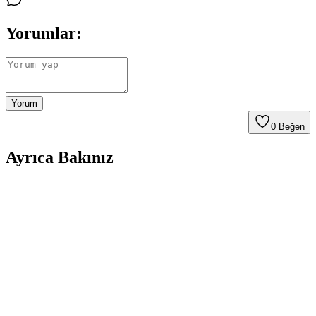
Yorumlar:
Yorum
0
Beğen
Ayrıca Bakınız
Hassas Ciltler İçin Alerji Yapmayan Güneş Kremleri
ve Koruma Yöntemleri
Hassas ciltler için alerji yapmayan güneş kremleri, parfüm ve irritan
içeriklerden arındırılmış, fiziksel filtreler kullanır. Düzenli ve doğru
kullanım, güneşin zararlı etkilerine karşı cilt sağlığını korur.
Güçlü Güneş Kremleri ve Doğru Kullanım
Yöntemleri Hakkında Bilmeniz Gerekenler