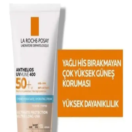
Yüksek SPF'li güneş kremleri, UV ışınlarına karşı cildi korur. Doğru
kullanım ve ürün seçimiyle güneş kaynaklı cilt hasarlarını
önleyebilirsiniz.
Güneş Koruma Kremi Seçimi ve Doğru Kullanım
Yöntemleri Hakkında Kapsamlı Rehber
SPF 50 ve üzeri güneş kremleri, cilt sağlığını korumada önemli rol
oynar. Doğru ürün seçimi ve düzenli kullanım ile güneşin zararlı
etkilerinden korunabilirsiniz.
Göz Çevresi Gençleştirici Güneş Kremleri: Cilt
Koruma ve Yaşlanma Karşıtı Özellikler
Göz çevresi gençleştirici güneş kremleri, güneşin zararlı etkilerine
karşı koruma sağlarken yaşlanma belirtilerini azaltmaya yardımcı
olur. Hafif formülleriyle günlük kullanıma uygundur.
Alerji Yapmayan Güvenli Güneş Kremleri: Cilt
Sağlığını Koruyan Seçenekler ve Tavsiyeler
Hassas ciltler için uygun, alerji riskini azaltan güneş kremleri ve