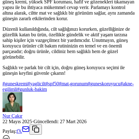
güneş kremi, yüksek SPF koruması, hafif ve gözenekleri tıkamayan
yapısı ile bu ihtiyaca mükemmel cevap verir. Parlamayı kontrol
altına alarak, ciltte mat ve sağlıklı bir görünüm sağlar, aynı zamanda
güneşin zararlı etkilerinden korur.
Düzenli kullanıldığında, cilt sağlığınızı korurken, güzelliğinize de
güzellik katan bu ürün, özellikle gündelik ve aktif yaşam tarzına
sahip kişiler için vazgeçilmez bir yardımcıdır. Unutmayın, güneş
koruyucu ürünler cilt bakım rutininizin en temel ve en önemli
parçasıdır; doğru ürünle, cildiniz hem sağlıklı hem de güzel
görünebilir.
Sağlıklı ve parlak bir cilt için, doğru güneş koruyucu seçimi ile
güneşin keyfini güvenle çıkarın!
#
guneskremi
#
yaglicilt
#
spf50
#
mat-gorunum
#
guneskoruyucu
#
akne-
egilimli
#
gunluk-bakim
Nur Çakır
22 Mayıs 2025
·
Güncellendi:
27 Mart 2026
Paylaş:
f
𝕏