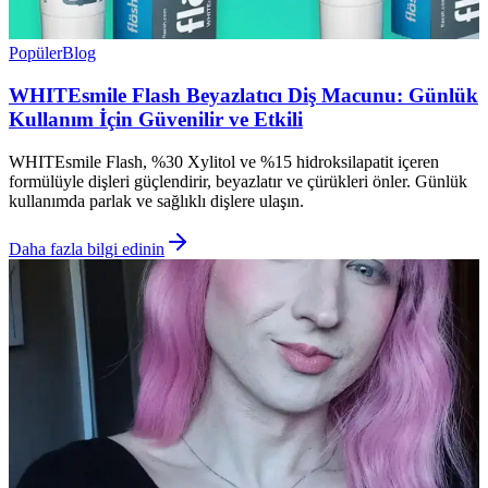
Popüler
Blog
WHITEsmile Flash Beyazlatıcı Diş Macunu: Günlük
Kullanım İçin Güvenilir ve Etkili
WHITEsmile Flash, %30 Xylitol ve %15 hidroksilapatit içeren
formülüyle dişleri güçlendirir, beyazlatır ve çürükleri önler. Günlük
kullanımda parlak ve sağlıklı dişlere ulaşın.
Daha fazla bilgi edinin