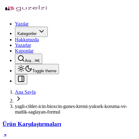
Yazılar
Kategoriler
Hakkımızda
Yazarlar
Kuponlar
Ara...
⌘
K
Toggle theme
Ana Sayfa
yagli-ciltler-icin-bioxcin-gunes-kremi-yuksek-koruma-ve-
matlik-saglayan-formul
Ürün Karşılaştırmaları