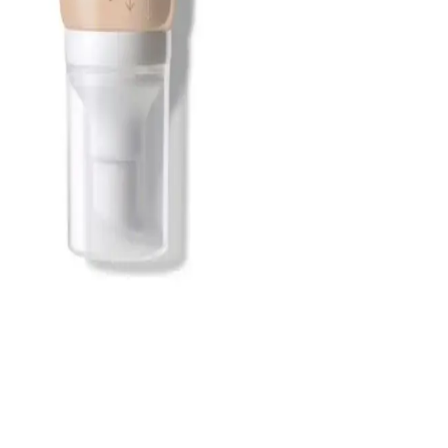
seçim kriterleri hakkında bilgiler. Doğru ürünlerle cilt sağlığınızı
koruyun ve güneşin zararlarından güvende kalın.
Güneş Kremi ve Leke Azaltıcı Özellikler: Cilt
Sağlığını Koruyan Yeni Yaklaşımlar
Güneş kremi ve leke azaltıcı ürünler, UV ışınlarına karşı koruma
sağlarken ciltteki pigmentasyon sorunlarını da hedef alır. Doğru
kullanım ve ürün seçimiyle cilt sağlığı desteklenir.
Güneş Koruyucu Kremler ve Cilt Sağlığına Etkileri
Günlük Kullanım İpuçlarıyla
Güneş koruyucu kremler, UV ışınlarına karşı cildi koruyarak
yaşlanma ve cilt hastalıklarını önler. SPF değeri ve doğru uygulama
ile güneşin zararlı etkilerinden korunmak mümkün.
Anthelios Güneş Kremi Hassas ve Kuru Ciltler İçin
Güvenilir Koruma Sunar
Anthelios güneş kremi, hassas ve kuru ciltler için özel formülüyle
güneşin zararlı UV ışınlarına karşı koruma sağlarken, cilt bariyerini
güçlendirir ve nemi korur.