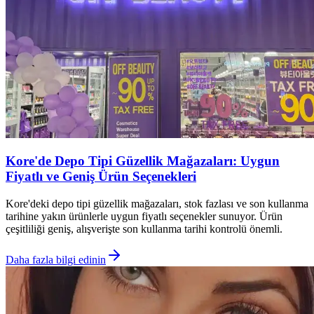
Kore'de Depo Tipi Güzellik Mağazaları: Uygun
Fiyatlı ve Geniş Ürün Seçenekleri
Kore'deki depo tipi güzellik mağazaları, stok fazlası ve son kullanma
tarihine yakın ürünlerle uygun fiyatlı seçenekler sunuyor. Ürün
çeşitliliği geniş, alışverişte son kullanma tarihi kontrolü önemli.
Daha fazla bilgi edinin