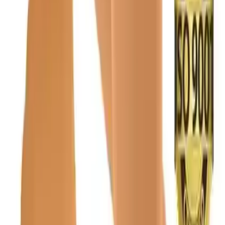
Ölçüm Aşamaları
Ayak bileğinin en ince yerinden çevre ölçüsü alınmalı (A)
Alt baldırın en kalın yerinden çevre ölçüsü alınmalı (B)
İşte bu ölçümler, ürünün beden tablosuyla karşılaştırılarak en uygun
seçimi yapmayı sağlar.
Kullanıcı Deneyimleri ve
Değerlendirmeler
Yapılan yorumlar, ürünün genel olarak yüksek memnuniyet aldığını
gösterir. Kullanıcılar, çorabın
çok rahatlatıcı
olduğunu ve özellikle
bacaklarda
rahatlama sağladığını
belirtir. Ayrıca, yüksekliği ve
hafifliği, kullanıcıların tercih sebeplerinden biridir.
Ancak, bazı kullanıcılar kumaşın sertliğine dikkat çekmiş ve bu,
ürünün malzeme kalitesini gözler önüne serer. Bu geri bildirimler,
üreticilerin malzeme seçiminde iyileştirmeler yapmasına olanak
tanıyabilir.