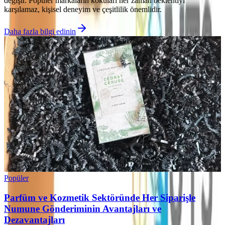
değişir. Popüler markaların kokuları her zaman beklentiyi
karşılamaz, kişisel deneyim ve çeşitlilik önemlidir.
Daha fazla bilgi edinin
Popüler
Parfüm ve Kozmetik Sektöründe Her Siparişle
Numune Gönderiminin Avantajları ve
Dezavantajları