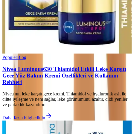
Popüler
Blog
Nivea Luminous630 Thiamidol Etkili Leke Karşıtı
Gece Yüz Bakım Kremi Özellikleri ve Kullanım
Rehberi
Nivea'nın leke karşıtı gece kremi, Thiamidol ve hyaluronik asit ile
ciltte iyileşme ve nem sağlar, leke görünümünü azaltır, cildi yeniler
ve parlaklık kazandırır.
Daha fazla bilgi edinin