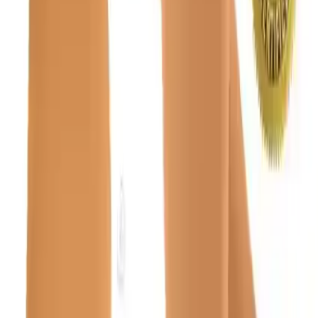
Sonuç ve Değerlendirme
Wibtex Diz Altı Varis Çorabı, hem tasarım hem de fonksiyonellik
açısından öne çıkan bir ürün olup, varis hastalığıyla mücadele
edenler için ideal bir destek sağlar. Sağlıklı dolaşımı teşvik etmesi ve
günlüğü azaltmasıyla, günlük yaşamda konforu artırır. Ürünün
kullanımı, doğru ölçüm ve bakım kurallarına uyulduğu sürece, uzun
vadeli etkili sonuçlar alınabilir.
Kullanıcıların genel değerlendirmesi, 4.5 puanlık yüksek
memnuniyet seviyesini yansıtarak, ürünün güvenilirliğine işaret eder.
Bu nedenle, varis tedavisi gören veya risk altında olan yetişkinlerin,
bu çorabı tercih etmesi, hem sağlık hem de yaşam kalitelerini
artıracaktır. Güçlü destek ve konforun birleştiği bu ürün, günlük
hayatın vazgeçilmez bir parçası haline gelebilir.
Kozmetik ve bakım alanında bu ürünle benzerini
karşılaştırma
rehberi
bölümünde inceleyebilirsin.
Fiyat Bilgileri
Farklı platformlardaki fiyat trendleri
🛒
Hepsiburada
🛍️
Trendyol
Seçili Platform:
Hepsiburada