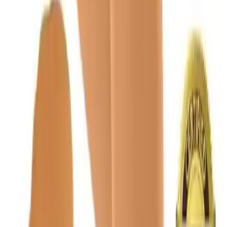
Review’lerde de belirtildiği gibi, kullanıcılar genellikle çorabın
daha
yüksek ve rahat
olduğunu ifade eder. Ancak, bazı kullanıcılar
kumaşın biraz sert olabileceğinden şikayetçi olmuştur. Bu durum,
ürünün dayanıklılığı ve destek gücüyle ilgilidir. Çorap, uzun
yolculuklar ve gün boyu ayakta kalan kişiler için idealdir. Özellikle
ödemi önleme ve günlüğü azaltma konusunda etkili sonuçlar sağlar.
Kullanım ve Bakım
Giyme ve bakım kuralları oldukça önemlidir. Sabah uyanınca,
ayaklar yukarı kaldırılarak çorap giyilmelidir. Çamaşır makinesinde
yıkama önerilmekte olup, elde ılık sabunlu suyla yıkanması tavsiye
edilir. Ayrıca, kurutma sırasında petek veya çamaşır ipi yerine, düz
bir zemine serilerek, oda sıcaklığında kurutulması gerekir. Bu
yöntem, ürünün kullanım ömrünü uzatır ve yıpranmayı engeller.
Beden Seçimi ve Ölçüm Yöntemleri
Doğru beden seçimi, çorapların etkinliği açısından kritik öneme
sahiptir. Kullanıcılar, sabah uyanınca, ayak bileğinin en ince ve en
kalın bölgelerinden ölçüm yaparak, uygun bedeni belirlemelidir. Bu
ölçümler, hem konforu artırır hem de tedavi etkinliğini maksimize
eder.