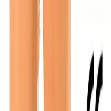
Yazılar
Kategoriler
Hakkımızda
Yazarlar
Kuponlar
Ara...
⌘
K
Toggle theme
Ana Sayfa
İlham Veren Yazılar
Wibtex Diz Altı Varis Çorabı: Sağlık ve Konforu Bir Arada
Sunan Destek Ürünü