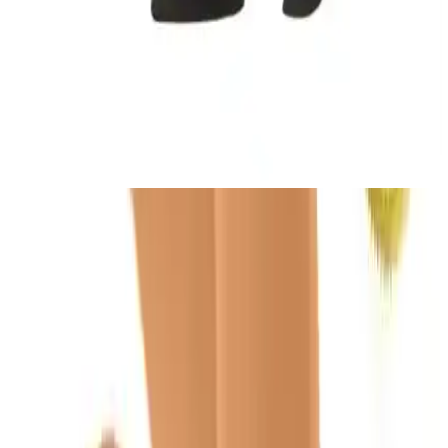
kullanım alanları karşılaştırıldı. Kalite, konfor ve tasarım açısından
önemli bilgiler içeriyor.
Varis Çorapları Karşılaştırması: Orlex ve Varicease
Ürünlerinin Özellikleri ve Kullanıcı Yorumları
İki farklı varis çorabını detaylı şekilde karşılaştırıyoruz: Orlex diz altı
ve Varicease 7211. Malzeme, konfor, dayanıklılık ve kullanıcı geri
bildirimleriyle ilgili bilgiler içerir.
Temel Özellikler ve Faydalar
Tasarım ve Uygunluk
Çorap,
kapalı burun
tasarımıyla dikkat çeker. Bu özellik, yıpranmayı
önlerken aynı zamanda rahat bir kullanım sunar. Beden seçimi
açısından, 3XL beden ve 6 numara ölçüleri mevcuttur böylece geniş
bir kullanıcı kitlesine hitap eder. Ayrıca, orta basınç uygulamasıyla,
kan dolaşımını hızlandırır ve varislerin ilerlemesini engellemeye
yardımcı olur.
Malzeme ve Konfor