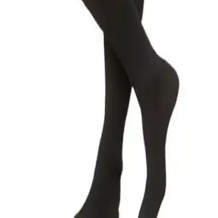
Wibtex diz altı ve diz üstü varis çoraplarının malzeme, tasarım ve
kullanıcı geri bildirimleri karşılaştırmasıyla, ihtiyaçlarınıza uygun
seçimi yapmanızı sağlar.
Anti-Emboli ve Varis Çoraplarının Karşılaştırması:
Exxen Elit Seri ve Wibtex Ürünleri Analizi
İki farklı medikal çorap ürününü detaylı karşılaştırıyoruz. Exxen Elit
Seri ve Wibtex diz üstü çorapların basınç seviyeleri, malzeme
kalitesi ve kullanıcı geri bildirimleriyle etkinlik ve konforunu
inceliyoruz.
Varis ve Destek Çorapları: Sağlıklı Dolaşım İçin
Güncel Çözüm ve Kullanım İpuçları
Varislerin önlenmesi ve tedavisinde destek çoraplarının önemi,
kullanım özellikleri ve bakım ipuçlarıyla damar sağlığını koruma
yolları anlatılıyor.
Medikal Varis ve Emboli Önleyici Çorapların
Karşılaştırması ve Kullanım İpuçları
İki medikal çorap ürününün özellikleri, kullanıcı geri bildirimleri ve