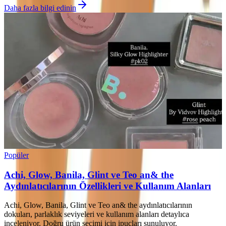
Daha fazla bilgi edinin
Popüler
Achi, Glow, Banila, Glint ve Teo an& the
Aydınlatıcılarının Özellikleri ve Kullanım Alanları
Achi, Glow, Banila, Glint ve Teo an& the aydınlatıcılarının
dokuları, parlaklık seviyeleri ve kullanım alanları detaylıca
inceleniyor. Doğru ürün seçimi için ipuçları sunuluyor.