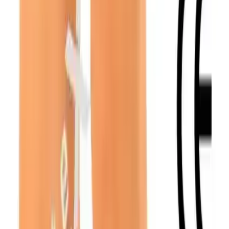
Wibtex Diz Altı Varis Çorabı: Sağlık ve
Konforun Birleşimi
Seda Kılıç
Yazarı Ziyaret Et
İlham Veren Yazılar
Değerlendirme
4.8
/
5
Güncel Fiyat
644.00
TL
Yazar
Seda Kılıç
Tür
İlham Veren Yazılar
Yayınlanma
28 Haziran 2025
Bu Yazı Hakkında
Wibtex diz altı varis çorabı, uygun beden ve yüksek
konfor sağlayan tasarımıyla varis ve dolaşım
sorunlarına çözüm sunar, uzun süreli kullanım ve bakım