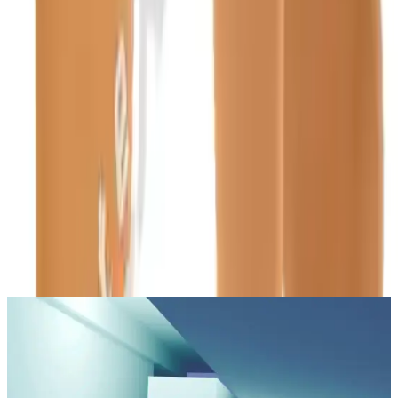
Tarih:
2026-08-08
Paylaş:
f
𝕏
Yorumlar:
Yorum
0
Beğen
Ayın popüler yazıları