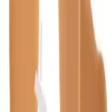
ℹ️ Sadece Hepsiburada'da fiyat mevcut
Gün başına
✗
Hafta başına
✗
Ay başına
✗
Yıl başına
Yıl Başına Fiyatlar
Min Fiyat
628.76
TL
Max Fiyat
644.00
TL
Min İndirim
0.0
%
Max İndirim
0.0
%
Product ID:
wibtex-diz-alti-varis-corabi-saglik-ve-konforu-bir-arada-
sunan-destek-urunu