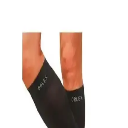
ve Konfor Ürünü
Varimed Varis Çorabı, yüksek kalite, rahat tasarım ve orta basınç ile
varis ve dolaşım sorunlarına etkili çözüm sunar, uzun süreli konfor
sağlar.
Wibtex Varis Çorabı Külotlu Burnu Açık Detaylı
İnceleme ve Kullanım Rehberi
Wibtex'in varis çorabı, orta basınç uygulayan tasarımıyla uzun süre
ayakta kalanlar ve varis sorunu yaşayanlar için ideal. Dayanıklı
yapısı ve rahat kullanımıyla yaşam kalitenizi artırır.
Diz Altı Orta Basınçlı Varis Çorapları
Karşılaştırması ve Kullanım Önerileri
İki farklı orta basınçlı diz altı varis çorabını malzeme, konfor ve
tasarım açısından karşılaştırıyoruz. Ürünler, varis ve dolaşım
sorunlarına çözüm sunarken, kullanıcı yorumları ve özellikleriyle
detaylı analiz sağlanıyor.
Wibtex Varis Çorapları Karşılaştırması: Malzeme,
Tasarım ve Kullanım Özellikleri