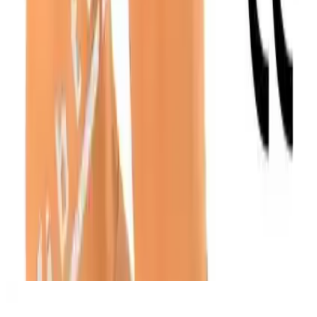
önerileriyle sağlık destekler.
Trendler, ipuçları, rehberler ve yeni fikirlerle dolu
içerikler burada sizi bekliyor.
Ürün Genel Tanıtımı
Wibtex Diz Altı Varis Çorabı, özellikle varis sorunlarıyla mücadele
eden yetişkinler için tasarlanmış yüksek kaliteli ve fonksiyonel bir
destek ürünüdür. Erkek ve kadınlar tarafından ortaklaşa
kullanılabilen bu çorap, sağlıklı dolaşımı teşvik ederek günlük
yaşam kalitesini artırmayı hedefler. Renk seçeneği olarak ten rengi
tercih edilmiştir böylece günlük kullanımda görünürlüğü azaltır ve
doğal bir görünüm sağlar.
644
.00
TL
Şimdi al!
Ayrıca Bakınız
Varimed Varis Çorabı: Dolaşım Destekleyici Sağlık