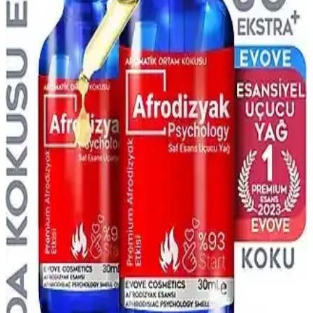
Afro Dynamic parfümünün kalıcılığı hakkında net bilgiler olmasa
da, koku notaları, formülasyon ve kullanım koşulları gibi faktörler
kalıcılığı etkiler. Doğru saklama ve uygulama ile performans
artırılabilir.
Afrodizyak Temalı Parfümler: Çekiciliği Artıran
Kokuların Güncel Trendleri ve Özellikleri
Afrodizyak temalı parfümler, içerdikleri maddeler ve koku
profilleriyle romantik ve çekici bir izlenim bırakmak isteyenler için
ideal seçenekler sunar.
Afro Dynamic Parfüm ve Ferah Koku Özellikleri
Hakkında Bilgi ve Değerlendirme
Afro Dynamic parfümü, ferah ve taze koku beklentilerine uygun
olup olmadığını anlamak için içerik ve kullanıcı yorumlarına
bakmak gerekir. Notalar ve koku profili önemli faktörlerdir.
Afro Dynamic Parfüm Günlük Kullanım İçin
Uygun Mu Hafif ve Kalıcı Özellikleriyle