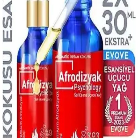
şık bir kadın parfümüdür. Ferah yapısı ve uzun süreli etkisiyle
günlük ve özel kullanımlar için ideal bir seçenek sunar.
Afro Dynamic Parfüm Kalıcılığı Hakkında Bilgi ve
Etkileyen Faktörler
Afro Dynamic parfümünün kalıcılığı hakkında net bilgiler olmasa
da, koku notaları, formülasyon ve kullanım koşulları gibi faktörler
kalıcılığı etkiler. Doğru saklama ve uygulama ile performans
artırılabilir.
Afrodizyak Temalı Parfümler: Çekiciliği Artıran
Kokuların Güncel Trendleri ve Özellikleri
Afrodizyak temalı parfümler, içerdikleri maddeler ve koku
profilleriyle romantik ve çekici bir izlenim bırakmak isteyenler için
ideal seçenekler sunar.
Afro Dynamic Parfüm ve Ferah Koku Özellikleri
Hakkında Bilgi ve Değerlendirme
Afro Dynamic parfümü, ferah ve taze koku beklentilerine uygun
olup olmadığını anlamak için içerik ve kullanıcı yorumlarına