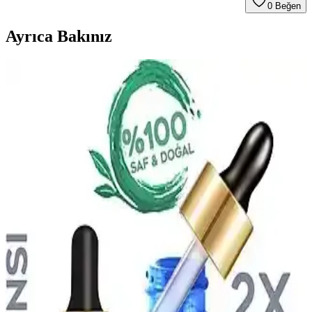
0
Beğen
Ayrıca Bakınız
Afro Dynamic Parfüm: Uygun Fiyatlı ve Etkileyici
Kokusu ile Günlük Kullanım İçin Ideal
Afro Dynamic parfüm, uygun fiyatı ve etkileyici kokusuyla günlük
kullanım için ideal. Uzun süre dayanıklı, canlı ve çekici bir koku
deneyimi sunar, her mevsim ve ortamda tercih edilebilir.
Afrodizyak Etkili Parfümler: Cazibenizi Artıran
Doğal ve Çekici Kokular
Afrodizyak etkili parfümler, cinsel arzuyu ve çekiciliği artırmak için
doğal bileşenler ve özel notalar içerir. Doğru seçim ve kullanım ile
kişisel cazibenizi güçlendirebilirsiniz.
Lancome Tresor Edp 100 Ml Kadın Parfümü: Zarif
ve Kalıcı Odunsu Çiçeksi Koku Deneyimi
Lancome Tresor Edp 100 ml, odunsu ve çiçeksi notalarıyla kalıcı ve