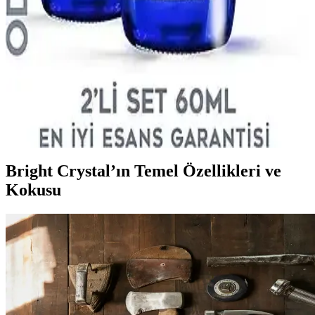
Afro Dynamic parfüm, hafif yapısı ve odunsu notalarıyla günlük
kullanım için ideal, ferah ve kalıcı bir seçenektir. Ofis ve günlük
aktivitelerde hoş bir koku sağlar.
Afrodizyak Etkili Kozmetik Ürünleri: Doğal
İçeriklerle Çekiciliği Artırma Yöntemleri
Doğal içeriklerle zenginleştirilmiş afrodizyak etkili kozmetik
ürünleri, kendine güveni artırır ve romantik ortamlar için tercih edilir.
Güvenli kullanım ve içerik testi önemlidir.
Bright Crystal’ın Temel Özellikleri ve
Kokusu