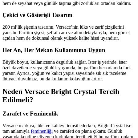
hem de seyahat veya günlük taşıma gibi zorlukları ortadan kaldırır.
Çekici ve Gösterişli Tasarım
200 ml’lik şişenin tasarımı, Versace’nin lüks ve zarif çizgilerini
yansıtır. Parfüm şişesi, şeffaf cam ve altın detaylarıyla, hem görsel
açıdan hem de dokunsal olarak yüksek kalite hissi uyandırır.
Her An, Her Mekan Kullanımına Uygun
Büyük boyut, kullanıcısına özgürlük sağlar. İster iş yerinde, ister
özel davetlerde veya günlük yaşamda, bu parfüm her ortamda fark
yaratır. Ayrıca, yoğun ve kalıcı yapısı sayesinde sık sık tazeleme
ihtiyacı duyulmaz, bu da kullanım kolaylığını artırır.
Neden Versace Bright Crystal Tercih
Edilmeli?
Zarafet ve Feminenlik
Versace markası, lüks ve kaliteyi temsil ederken, Bright Crystal ise
tam anlamıyla
feminenliği
ve zarafeti ön plana çıkarır. Günlük
yaşamda kendine güvenen kadınların tercih ettiği bu parfüm, onların