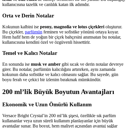
kullanıcısına tazelik ve canlılık katan ilk adımdır.
Orta ve Derin Notalar
Kokunun kalbini ise
peony, magnolia ve lotus çiçekleri
oluşturur.
Bu çiçekler,
parfümün
feminen ve sofistike yönünü ortaya koyar.
Hem hafif hem de yoğun bir çiçek bahçesini anımsatan bu notalar,
kullanıcısına kendini özel ve özgüvenli hissettirir.
Temel ve Kalıcı Notalar
En sonunda ise
musk ve amber
gibi sıcak ve derin notalar devreye
girer. Bu notalar, parfümün kalıcılığını artırırken, aynı zamanda
kokunun daha sofistike ve kalıcı olmasını sağlar. Bu sayede, gün
boyu ferah ve çekici bir izlenim bırakmak mümkündür.
200 ml’lik Büyük Boyutun Avantajları
Ekonomik ve Uzun Ömürlü Kullanım
Versace Bright Crystal’in 200 ml’lik şişesi, özellikle sık parfüm
kullananlar veya uzun süreli kullanım planlayanlar için büyük
avantajlar sunar. Bu boyut, hem maliyet açısından avantaj sağlar