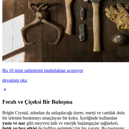
Bu 10 ürün sahiplerini mutluluktan uçuruyor
devamını oku
Ferah ve Çiçeksi Bir Buluşma
Bright Crystal, adından da anlaşılacağı üzere, enerji ve canlılık dolu
bir izlenim bırakmayı amaçlayan bir koku. İçeriğinde kullanılan
yuzu ve nar
gibi meyvesi tatlı ve enerjik başlangıçlar sağlarken,
fıstık ve buz etkisi
ile hafifçe serinletici bir his yaratır. Bu başlangıç,