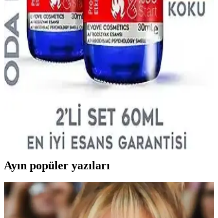
bakmak gerekir. Notalar ve koku profili önemli faktörlerdir.
Afro Dynamic Parfüm Günlük Kullanım İçin
Uygun Mu Hafif ve Kalıcı Özellikleriyle
Afro Dynamic parfüm, hafif yapısı ve odunsu notalarıyla günlük
kullanım için ideal, ferah ve kalıcı bir seçenektir. Ofis ve günlük
aktivitelerde hoş bir koku sağlar.
Afrodizyak Etkili Kozmetik Ürünleri: Doğal
İçeriklerle Çekiciliği Artırma Yöntemleri
Doğal içeriklerle zenginleştirilmiş afrodizyak etkili kozmetik
ürünleri, kendine güveni artırır ve romantik ortamlar için tercih edilir.
Güvenli kullanım ve içerik testi önemlidir.
Ayın popüler yazıları