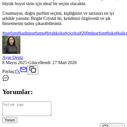
büyük boyut sizin için ideal bir seçim olacaktır.
Unutmayın, doğru parfüm seçimi, kişiliğinizi ve tarzınızı en iyi
şekilde yansıtır. Bright Crystal ile, kendinizi özgüvenli ve şık
hissetmenin tadını çıkarabilirsiniz.
#
parfum
#
kadinparfumu
#
ferahkoku
#
ciceksi
#
200mlparfum
#
luks
#
kalic
Ayşe Deniz
8 Mayıs 2025
·
Güncellendi:
27 Mart 2026
Paylaş:
f
𝕏
Yorumlar:
Yorum