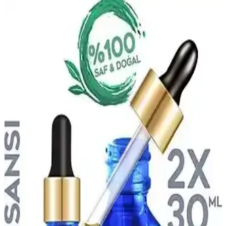
Afro Dynamic Parfüm: Uygun Fiyatlı ve Etkileyici
Kokusu ile Günlük Kullanım İçin Ideal
Afro Dynamic parfüm, uygun fiyatı ve etkileyici kokusuyla günlük
kullanım için ideal. Uzun süre dayanıklı, canlı ve çekici bir koku
deneyimi sunar, her mevsim ve ortamda tercih edilebilir.
Afrodizyak Etkili Parfümler: Cazibenizi Artıran
Doğal ve Çekici Kokular
Afrodizyak etkili parfümler, cinsel arzuyu ve çekiciliği artırmak için
doğal bileşenler ve özel notalar içerir. Doğru seçim ve kullanım ile
kişisel cazibenizi güçlendirebilirsiniz.
Lancome Tresor Edp 100 Ml Kadın Parfümü: Zarif
ve Kalıcı Odunsu Çiçeksi Koku Deneyimi
Lancome Tresor Edp 100 ml, odunsu ve çiçeksi notalarıyla kalıcı ve
şık bir kadın parfümüdür. Ferah yapısı ve uzun süreli etkisiyle
günlük ve özel kullanımlar için ideal bir seçenek sunar.
Afro Dynamic Parfüm Kalıcılığı Hakkında Bilgi ve
Etkileyen Faktörler