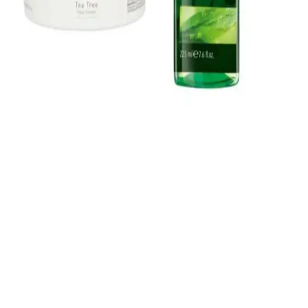
Doğal yüz temizleme köpükleri, bitkisel içeriklerle hassas ve kuru
ciltlere uygun, derinlemesine temizlik sağlayan ve cilde canlılık
kazandıran ürünlerdir.
Büyük Boy Yüz Temizleme Köpükleri: Ekonomik ve
Etkili Cilt Bakım Seçenekleri
Büyük boy yüz temizleme köpükleri, ekonomik ve pratik cilt bakımı
için ideal, derinlemesine temizlik sağlayan uygun fiyatlı ürünlerdir.
Günlük bakımda uzun süre kullanılabilir ve cilt sağlığını korur.
Akne Eğilimli Ciltler İçin Etkili ve Güvenilir Bakım
Yöntemleri ve Ürün Seçenekleri
Akne eğilimli ciltler için nazik temizlik, sebum kontrolü ve yatıştırıcı
ürünlerle düzenli bakım önerileri ve doğru ürün seçimiyle cilt
sağlığını koruma yolları anlatılıyor.
Farmasi Çay Ağacı Yüz Temizleme Jeli: Doğal ve
Etkili Cilt Bakım Ürünü
Farmasi'nin Çay Ağacı Yüz Temizleme Jeli, doğal içeriklerle
formüle edilmiştir. Yağ kontrolü ve sivilce önleme özellikleriyle,
özellikle yağlı ve akneye eğilimli ciltler için uygundur.