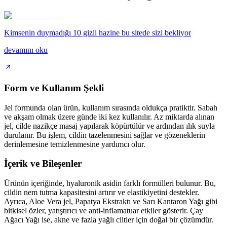
Kimsenin duymadığı 10 gizli hazine bu sitede sizi bekliyor
devamını oku
Form ve Kullanım Şekli
Jel formunda olan ürün, kullanım sırasında oldukça pratiktir. Sabah
ve akşam olmak üzere günde iki kez kullanılır. Az miktarda alınan
jel, cilde nazikçe masaj yapılarak köpürtülür ve ardından ılık suyla
durulanır. Bu işlem, cildin tazelenmesini sağlar ve gözeneklerin
derinlemesine temizlenmesine yardımcı olur.
İçerik ve Bileşenler
Ürünün içeriğinde, hyaluronik asidin farklı formülleri bulunur. Bu,
cildin nem tutma kapasitesini artırır ve elastikiyetini destekler.
Ayrıca, Aloe Vera jel, Papatya Ekstraktı ve Sarı Kantaron Yağı gibi
bitkisel özler, yatıştırıcı ve anti-inflamatuar etkiler gösterir. Çay
Ağacı Yağı ise, akne ve fazla yağlı ciltler için doğal bir çözümdür.