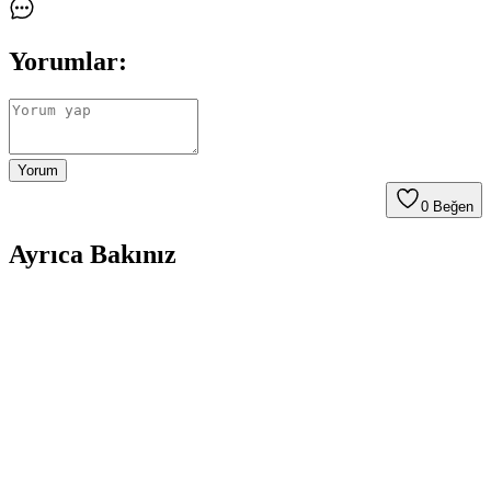
Yorumlar:
Yorum
0
Beğen
Ayrıca Bakınız
CALLİEL Yatıştırıcı Nemlendirici Yüz Temizleme
Köpüğü: Hassas ve Nem Dengeleyici Formül
CALLİEL yüz temizleme köpüğü, hyalüronik asit ve bitki özleriyle
cildi nazikçe temizler, yatıştırır ve nemlendirir, kuru ve hassas ciltler
için ideal, günlük kullanımda sağlıklı parlaklık sağlar.
Akne ve Sivilceye Karşı Yüz Temizleme Jelleri: