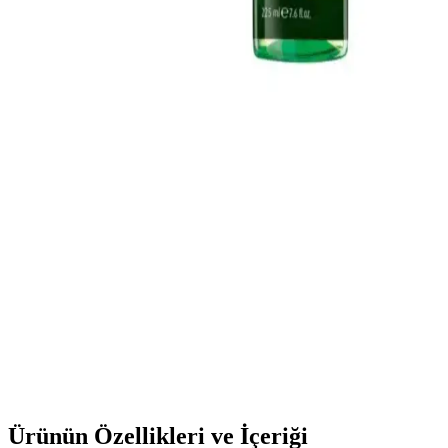
Büyük Boy Yüz Temizleme Köpükleri: Ekonomik ve
Etkili Cilt Bakım Seçenekleri
Büyük boy yüz temizleme köpükleri, ekonomik ve pratik cilt bakımı
için ideal, derinlemesine temizlik sağlayan uygun fiyatlı ürünlerdir.
Günlük bakımda uzun süre kullanılabilir ve cilt sağlığını korur.
Akne Eğilimli Ciltler İçin Etkili ve Güvenilir Bakım
Yöntemleri ve Ürün Seçenekleri
Akne eğilimli ciltler için nazik temizlik, sebum kontrolü ve yatıştırıcı
ürünlerle düzenli bakım önerileri ve doğru ürün seçimiyle cilt
sağlığını koruma yolları anlatılıyor.
Farmasi Çay Ağacı Yüz Temizleme Jeli: Doğal ve
Etkili Cilt Bakım Ürünü
Farmasi'nin Çay Ağacı Yüz Temizleme Jeli, doğal içeriklerle
formüle edilmiştir. Yağ kontrolü ve sivilce önleme özellikleriyle,
özellikle yağlı ve akneye eğilimli ciltler için uygundur.
Ürünün Özellikleri ve İçeriği