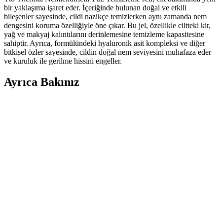
bir yaklaşıma işaret eder. İçeriğinde bulunan doğal ve etkili
bileşenler sayesinde, cildi nazikçe temizlerken aynı zamanda nem
dengesini koruma özelliğiyle öne çıkar. Bu jel, özellikle ciltteki kir,
yağ ve makyaj kalıntılarını derinlemesine temizleme kapasitesine
sahiptir. Ayrıca, formülündeki hyaluronik asit kompleksi ve diğer
bitkisel özler sayesinde, cildin doğal nem seviyesini muhafaza eder
ve kuruluk ile gerilme hissini engeller.
Ayrıca Bakınız
CALLİEL Yatıştırıcı Nemlendirici Yüz Temizleme
Köpüğü: Hassas ve Nem Dengeleyici Formül
CALLİEL yüz temizleme köpüğü, hyalüronik asit ve bitki özleriyle
cildi nazikçe temizler, yatıştırır ve nemlendirir, kuru ve hassas ciltler
için ideal, günlük kullanımda sağlıklı parlaklık sağlar.
Akne ve Sivilceye Karşı Yüz Temizleme Jelleri:
Doğru Kullanım ve Seçim Rehberi
Akne ve sivilceye karşı yüz temizleme jelleri, aktif maddelerle
gözenekleri temizler, cilt sağlığını destekler ve doğru kullanım ile