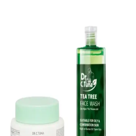
Doğru Kullanım ve Seçim Rehberi
Akne ve sivilceye karşı yüz temizleme jelleri, aktif maddelerle
gözenekleri temizler, cilt sağlığını destekler ve doğru kullanım ile
sorunları azaltır. Cilt tipine uygun ürün seçimi önemlidir.
Akne ve Yağlı Ciltler İçin Yüz Temizleme Jeli Seçimi
ve Kullanım İpuçları
Akne ve yağlı cilt sorunlarına karşı etkili yüz temizleme jelleri,
doğru ürün seçimi ve düzenli kullanım ile cilt sağlığını korur ve akne
oluşumunu azaltır.
Kremi Makyaj ve Yüz Temizleme Jeli: Doğal
İçeriğiyle Cilt Bakımında Yeni Dönem
Doğal içerikli bu yüz temizleme jeli, makyajı nazikçe çıkarır, cildi
nemlendirir ve güçlendirir. Vegan formülüyle çevre dostu, tüm cilt
tiplerine uygun, ferahlatıcı ve etkili bir bakım sağlar.
Doğal Yüz Temizleme Köpükleri ile Canlandırıcı ve
Hassas Cilt Bakımı Rehberi