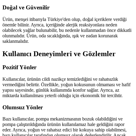
Doğal ve Güvenilir
Ürün, menşei itibarıyla Türkiye'den olup, doğal içeriklere verdiği
önemle bilinir. Ayrıca, içeriğinde alerjik reaksiyonlara neden
olabilecek yağlar bulunabilir, bu nedenle kullanmadan önce dikkatli
olunmalıdır. Ürün, oda sıcaklığında, ışık ve ısıdan korunarak
saklanmalıdır.
Kullanıcı Deneyimleri ve Gözlemler
Pozitif Yönler
Kullanıcılar, ürünün cildi nazikçe temizlediğini ve rahatsızlık
vermediğini belirtir. Özellikle, yoğun kokusunun olmaması ve hafif
yapısı sayesinde, günlük kullanımda konfor sağlar. Ayrıca, az
miktarda kullanılması yeterli olduğu için ekonomik bir tercihtir.
Olumsuz Yönler
Bazı kullanıcılar, pompa mekanizmasının bozuk olabildiğini ve
pompa çalıştırıldığında ürünün kullanılamaz hale geldiğini rapor
eder. Ayrıca, yoğun ve rahatsız edici bir kokuya sahip olabilmesi,
bazı kullanıcılar tarafından olumsuz olarak değerlendirilir. Ancak,