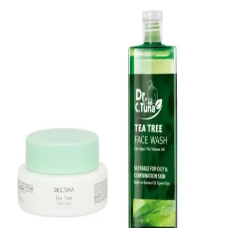
sorunları azaltır. Cilt tipine uygun ürün seçimi önemlidir.
Akne ve Yağlı Ciltler İçin Yüz Temizleme Jeli Seçimi
ve Kullanım İpuçları
Akne ve yağlı cilt sorunlarına karşı etkili yüz temizleme jelleri,
doğru ürün seçimi ve düzenli kullanım ile cilt sağlığını korur ve akne
oluşumunu azaltır.
Kremi Makyaj ve Yüz Temizleme Jeli: Doğal
İçeriğiyle Cilt Bakımında Yeni Dönem
Doğal içerikli bu yüz temizleme jeli, makyajı nazikçe çıkarır, cildi
nemlendirir ve güçlendirir. Vegan formülüyle çevre dostu, tüm cilt
tiplerine uygun, ferahlatıcı ve etkili bir bakım sağlar.
Doğal Yüz Temizleme Köpükleri ile Canlandırıcı ve
Hassas Cilt Bakımı Rehberi
Doğal yüz temizleme köpükleri, bitkisel içeriklerle hassas ve kuru
ciltlere uygun, derinlemesine temizlik sağlayan ve cilde canlılık
kazandıran ürünlerdir.