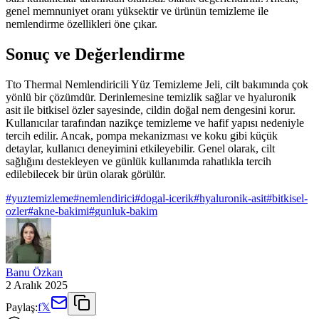
genel memnuniyet oranı yüksektir ve ürünün temizleme ile
nemlendirme özellikleri öne çıkar.
Sonuç ve Değerlendirme
Tto Thermal Nemlendiricili Yüz Temizleme Jeli, cilt bakımında çok
yönlü bir çözümdür. Derinlemesine temizlik sağlar ve hyaluronik
asit ile bitkisel özler sayesinde, cildin doğal nem dengesini korur.
Kullanıcılar tarafından nazikçe temizleme ve hafif yapısı nedeniyle
tercih edilir. Ancak, pompa mekanizması ve koku gibi küçük
detaylar, kullanıcı deneyimini etkileyebilir. Genel olarak, cilt
sağlığını destekleyen ve günlük kullanımda rahatlıkla tercih
edilebilecek bir ürün olarak görülür.
#
yuztemizleme
#
nemlendirici
#
dogal-icerik
#
hyaluronik-asit
#
bitkisel-
ozler
#
akne-bakimi
#
gunluk-bakim
Banu Özkan
2 Aralık 2025
Paylaş:
f
𝕏