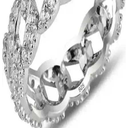
Aurrari 2'li Gold Renk Kuzey Yıldızı Earcuff: Şıklık
ve Çok Yönlülük Sunan Özel Takı
Aurrari'nin altın renkli 2'li kuzey yıldızı earcuff'u, şıklık ve çok
yönlülük sunar. Sınırlı sayıda üretilen bu ürün, farklı tarzlara uyum
sağlar ve dikkat çekici detaylar içerir.
Nazar Gözlü Koruma Halhalı: Geleneksel ve Estetik
Birlikteliği Hakkında Bilgi
Nazar gözlü koruma halhalı, kötü enerjiyi uzaklaştırmak ve estetik
görünüm sağlamak amacıyla kullanılan geleneksel bir takıdır.
Gümüş malzemeden yapılır ve göz sembolüyle kötü enerjiyi
engellemeye inanılır.
Estetik ve Dayanıklı Halhal Modelleri: Zarafet ve
Koruma Bir Arada
Estetik ve dayanıklı malzemelerden üretilen halhal modelleri, şıklık
ve koruma sunar. Zarif tasarımlar ve uzun ömürlü yapısıyla kişisel
tarzınıza değer katar.