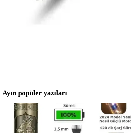
Bers Aksesuar Kadın Altın Kaplama Kararmaz
Bileklik İncelemesi ve Kullanıcı Yorumları
Bers Aksesuar'ın kadınlar için tasarladığı altın kaplama kararmaz
bileklik, şıklık ve dayanıklılığıyla öne çıkıyor. Ayarlanabilir uzunluk
ve zarif tasarımıyla günlük ve özel günler için uygun, ancak uzun
vadeli kullanımda dikkat edilmesi gerekebilir.
Söğütlü Silver Tasarımı 925 Ayar Gümüş Zirkon
Taşlı Rodyum Kaplı Yüzük
925 ayar gümüş ve rodyum kaplama ile dayanıklı ve şık tasarım,
parlak zirkon taşlar ve zincir modeli detaylarıyla öne çıkan yüzük,
günlük ve özel kullanımlar için ideal.
Ayın popüler yazıları