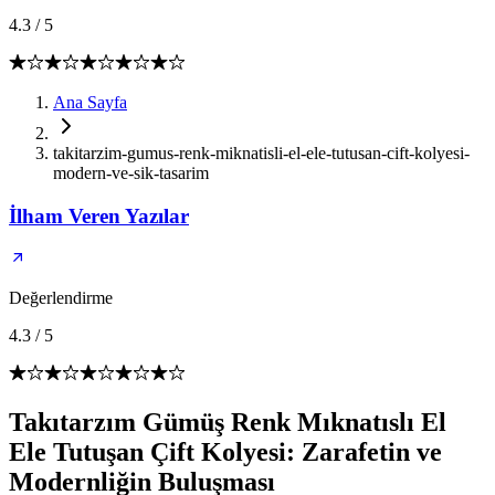
4.3
/
5
Ana Sayfa
takitarzim-gumus-renk-miknatisli-el-ele-tutusan-cift-kolyesi-
modern-ve-sik-tasarim
İlham Veren Yazılar
Değerlendirme
4.3
/
5
Takıtarzım Gümüş Renk Mıknatıslı El
Ele Tutuşan Çift Kolyesi: Zarafetin ve
Modernliğin Buluşması