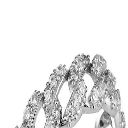
Venüs Accessory H Harfli Çelik Kolye: Şık ve
Dayanıklı Modern Takı Tasarımı
Venüs Accessory H Harfli Çelik Kolye, modern tasarımı ve
paslanmaz çelik yapısıyla şıklık ve dayanıklılığı bir arada sunar.
Günlük ve özel kullanımlar için uygun, cilt dostu ve estetik bir
takıdır.
Kedi Gözü Fosforlu Tesbih: Gece Parıltısıyla Dikkat
Çeken Benzersiz Takı Seçeneği
Kedi Gözü Fosforlu Tesbih, doğal taşların benzersiz güzelliği ve
gece parıltısı özelliğiyle öne çıkan şık ve dayanıklı bir takıdır.
Kullanıcılar, parlama ve dayanıklılık konusunda çeşitli deneyimler
paylaşmaktadır.
Aurrari Güneş Figürlü Altın Kaplama Küpe: Zarif
ve Enerjik Takı Seçeneği
Aurrari'nin güneş figürlü altın kaplama küpesi, zarif tasarımı ve
yüksek kaliteli malzemeleriyle şıklık ve pozitif enerji sunar.
Kullanımı kolay, dayanıklı ve hassas ciltlere uygun olup, günlük ve
özel günler için ideal bir seçimdir.