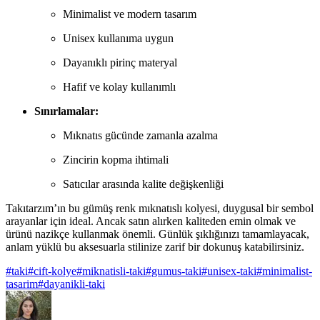
Minimalist ve modern tasarım
Unisex kullanıma uygun
Dayanıklı pirinç materyal
Hafif ve kolay kullanımlı
Sınırlamalar:
Mıknatıs gücünde zamanla azalma
Zincirin kopma ihtimali
Satıcılar arasında kalite değişkenliği
Takıtarzım’ın bu gümüş renk mıknatıslı kolyesi, duygusal bir sembol
arayanlar için ideal. Ancak satın alırken kaliteden emin olmak ve
ürünü nazikçe kullanmak önemli. Günlük şıklığınızı tamamlayacak,
anlam yüklü bu aksesuarla stilinize zarif bir dokunuş katabilirsiniz.
#
taki
#
cift-kolye
#
miknatisli-taki
#
gumus-taki
#
unisex-taki
#
minimalist-
tasarim
#
dayanikli-taki