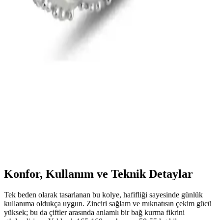
tarzınıza değer katar.
Bers Aksesuar Kadın Altın Kaplama Kararmaz
Bileklik İncelemesi ve Kullanıcı Yorumları
Bers Aksesuar'ın kadınlar için tasarladığı altın kaplama kararmaz
bileklik, şıklık ve dayanıklılığıyla öne çıkıyor. Ayarlanabilir uzunluk
ve zarif tasarımıyla günlük ve özel günler için uygun, ancak uzun
vadeli kullanımda dikkat edilmesi gerekebilir.
Söğütlü Silver Tasarımı 925 Ayar Gümüş Zirkon
Taşlı Rodyum Kaplı Yüzük
925 ayar gümüş ve rodyum kaplama ile dayanıklı ve şık tasarım,
parlak zirkon taşlar ve zincir modeli detaylarıyla öne çıkan yüzük,
günlük ve özel kullanımlar için ideal.
Konfor, Kullanım ve Teknik Detaylar
Tek beden olarak tasarlanan bu kolye, hafifliği sayesinde günlük
kullanıma oldukça uygun. Zinciri sağlam ve mıknatısın çekim gücü
yüksek; bu da çiftler arasında anlamlı bir bağ kurma fikrini