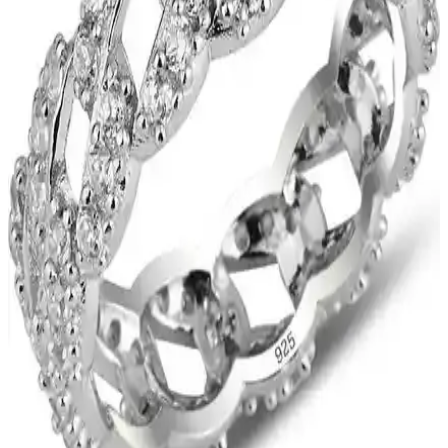
Kullanımı kolay, dayanıklı ve hassas ciltlere uygun olup, günlük ve
özel günler için ideal bir seçimdir.
Aurrari 2'li Gold Renk Kuzey Yıldızı Earcuff: Şıklık
ve Çok Yönlülük Sunan Özel Takı
Aurrari'nin altın renkli 2'li kuzey yıldızı earcuff'u, şıklık ve çok
yönlülük sunar. Sınırlı sayıda üretilen bu ürün, farklı tarzlara uyum
sağlar ve dikkat çekici detaylar içerir.
Nazar Gözlü Koruma Halhalı: Geleneksel ve Estetik
Birlikteliği Hakkında Bilgi
Nazar gözlü koruma halhalı, kötü enerjiyi uzaklaştırmak ve estetik
görünüm sağlamak amacıyla kullanılan geleneksel bir takıdır.
Gümüş malzemeden yapılır ve göz sembolüyle kötü enerjiyi
engellemeye inanılır.
Estetik ve Dayanıklı Halhal Modelleri: Zarafet ve
Koruma Bir Arada
Estetik ve dayanıklı malzemelerden üretilen halhal modelleri, şıklık
ve koruma sunar. Zarif tasarımlar ve uzun ömürlü yapısıyla kişisel