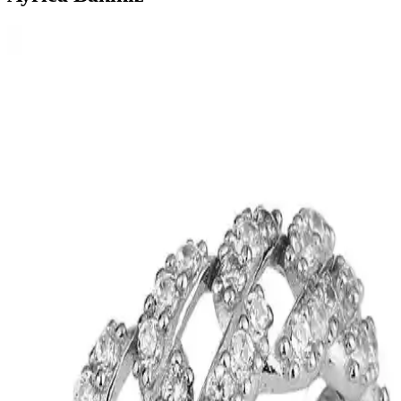
Venüs Accessory H Harfli Çelik Kolye: Şık ve
Dayanıklı Modern Takı Tasarımı
Venüs Accessory H Harfli Çelik Kolye, modern tasarımı ve
paslanmaz çelik yapısıyla şıklık ve dayanıklılığı bir arada sunar.
Günlük ve özel kullanımlar için uygun, cilt dostu ve estetik bir
takıdır.
Kedi Gözü Fosforlu Tesbih: Gece Parıltısıyla Dikkat
Çeken Benzersiz Takı Seçeneği
Kedi Gözü Fosforlu Tesbih, doğal taşların benzersiz güzelliği ve
gece parıltısı özelliğiyle öne çıkan şık ve dayanıklı bir takıdır.
Kullanıcılar, parlama ve dayanıklılık konusunda çeşitli deneyimler
paylaşmaktadır.
Aurrari Güneş Figürlü Altın Kaplama Küpe: Zarif
ve Enerjik Takı Seçeneği
Aurrari'nin güneş figürlü altın kaplama küpesi, zarif tasarımı ve
yüksek kaliteli malzemeleriyle şıklık ve pozitif enerji sunar.