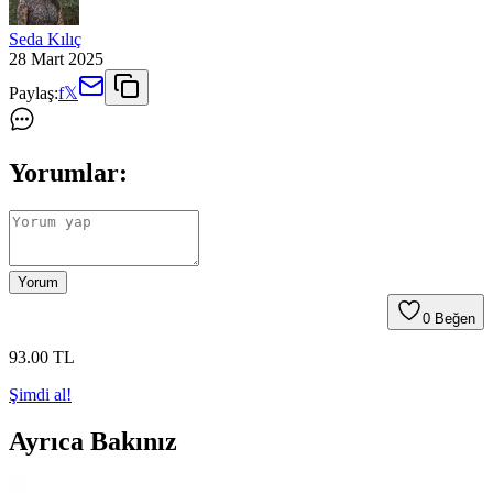
Seda Kılıç
28 Mart 2025
Paylaş:
f
𝕏
Yorumlar:
Yorum
0
Beğen
93
.00
TL
Şimdi al!
Ayrıca Bakınız