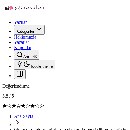
Yazılar
Kategoriler
Hakkımızda
Yazarlar
Kuponlar
Ara...
⌘
K
Toggle theme
Değerlendirme
3.8
/
5
Ana Sayfa
takitarzim-gold-rengi-4-lu-madalyon-kolye-siklik-ve-zarafetin-