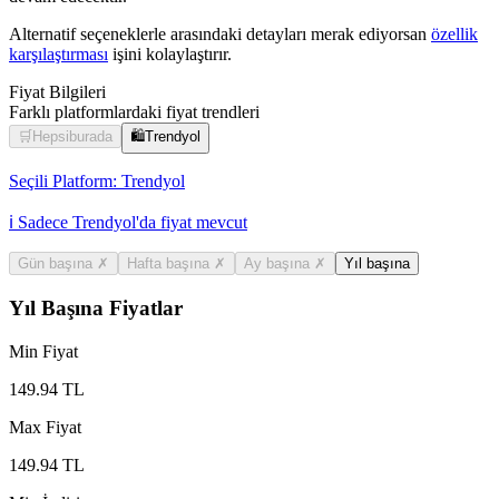
Alternatif seçeneklerle arasındaki detayları merak ediyorsan
özellik
karşılaştırması
işini kolaylaştırır.
Fiyat Bilgileri
Farklı platformlardaki fiyat trendleri
🛒
Hepsiburada
🛍️
Trendyol
Seçili Platform:
Trendyol
ℹ️ Sadece Trendyol'da fiyat mevcut
Gün başına
✗
Hafta başına
✗
Ay başına
✗
Yıl başına
Yıl Başına Fiyatlar
Min Fiyat
149.94
TL
Max Fiyat
149.94
TL