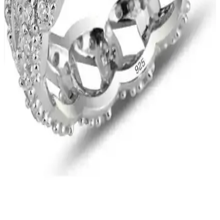
Birlikteliği Hakkında Bilgi
Nazar gözlü koruma halhalı, kötü enerjiyi uzaklaştırmak ve estetik
görünüm sağlamak amacıyla kullanılan geleneksel bir takıdır.
Gümüş malzemeden yapılır ve göz sembolüyle kötü enerjiyi
engellemeye inanılır.
Estetik ve Dayanıklı Halhal Modelleri: Zarafet ve
Koruma Bir Arada
Estetik ve dayanıklı malzemelerden üretilen halhal modelleri, şıklık
ve koruma sunar. Zarif tasarımlar ve uzun ömürlü yapısıyla kişisel
tarzınıza değer katar.
Bers Aksesuar Kadın Altın Kaplama Kararmaz
Bileklik İncelemesi ve Kullanıcı Yorumları
Bers Aksesuar'ın kadınlar için tasarladığı altın kaplama kararmaz
bileklik, şıklık ve dayanıklılığıyla öne çıkıyor. Ayarlanabilir uzunluk
ve zarif tasarımıyla günlük ve özel günler için uygun, ancak uzun
vadeli kullanımda dikkat edilmesi gerekebilir.
Söğütlü Silver Tasarımı 925 Ayar Gümüş Zirkon