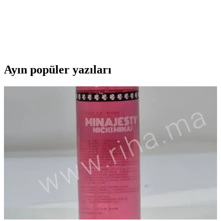
Taşlı Rodyum Kaplı Yüzük
925 ayar gümüş ve rodyum kaplama ile dayanıklı ve şık tasarım,
parlak zirkon taşlar ve zincir modeli detaylarıyla öne çıkan yüzük,
günlük ve özel kullanımlar için ideal.
Ayın popüler yazıları