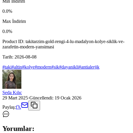
Min İndirim
0.0
%
Max İndirim
0.0
%
Product ID:
takitarzim-gold-rengi-4-lu-madalyon-kolye-siklik-ve-
zarafetin-modern-yansimasi
Tarih:
2026-08-08
#
taki
#
altin
#
kolye
#
modern
#
sik
#
dayanikli
#
antialerjik
Seda Kılıç
29 Mart 2025
·
Güncellendi:
19 Ocak 2026
Paylaş:
f
𝕏
Yorumlar: