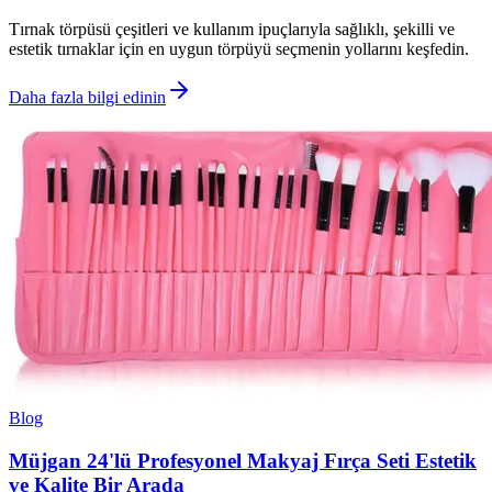
Tırnak törpüsü çeşitleri ve kullanım ipuçlarıyla sağlıklı, şekilli ve
estetik tırnaklar için en uygun törpüyü seçmenin yollarını keşfedin.
Daha fazla bilgi edinin
Blog
Müjgan 24'lü Profesyonel Makyaj Fırça Seti Estetik
ve Kalite Bir Arada