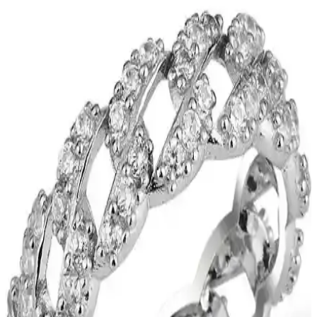
Çeken Benzersiz Takı Seçeneği
Kedi Gözü Fosforlu Tesbih, doğal taşların benzersiz güzelliği ve
gece parıltısı özelliğiyle öne çıkan şık ve dayanıklı bir takıdır.
Kullanıcılar, parlama ve dayanıklılık konusunda çeşitli deneyimler
paylaşmaktadır.
Aurrari Güneş Figürlü Altın Kaplama Küpe: Zarif
ve Enerjik Takı Seçeneği
Aurrari'nin güneş figürlü altın kaplama küpesi, zarif tasarımı ve
yüksek kaliteli malzemeleriyle şıklık ve pozitif enerji sunar.
Kullanımı kolay, dayanıklı ve hassas ciltlere uygun olup, günlük ve
özel günler için ideal bir seçimdir.
Aurrari 2'li Gold Renk Kuzey Yıldızı Earcuff: Şıklık
ve Çok Yönlülük Sunan Özel Takı
Aurrari'nin altın renkli 2'li kuzey yıldızı earcuff'u, şıklık ve çok
yönlülük sunar. Sınırlı sayıda üretilen bu ürün, farklı tarzlara uyum
sağlar ve dikkat çekici detaylar içerir.
Nazar Gözlü Koruma Halhalı: Geleneksel ve Estetik