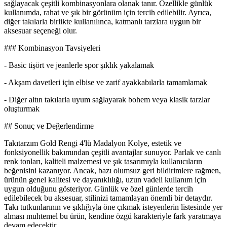
sağlayacak çeşitli kombinasyonlara olanak tanır. Özellikle günlük
kullanımda, rahat ve şık bir görünüm için tercih edilebilir. Ayrıca,
diğer takılarla birlikte kullanılınca, katmanlı tarzlara uygun bir
aksesuar seçeneği olur.
### Kombinasyon Tavsiyeleri
- Basic tişört ve jeanlerle spor şıklık yakalamak
- Akşam davetleri için elbise ve zarif ayakkabılarla tamamlamak
- Diğer altın takılarla uyum sağlayarak bohem veya klasik tarzlar
oluşturmak
## Sonuç ve Değerlendirme
Takıtarzım Gold Rengi 4'lü Madalyon Kolye, estetik ve
fonksiyonellik bakımından çeşitli avantajlar sunuyor. Parlak ve canlı
renk tonları, kaliteli malzemesi ve şık tasarımıyla kullanıcıların
beğenisini kazanıyor. Ancak, bazı olumsuz geri bildirimlere rağmen,
ürünün genel kalitesi ve dayanıklılığı, uzun vadeli kullanım için
uygun olduğunu gösteriyor. Günlük ve özel günlerde tercih
edilebilecek bu aksesuar, stilinizi tamamlayan önemli bir detaydır.
Takı tutkunlarının ve şıklığıyla öne çıkmak isteyenlerin listesinde yer
alması muhtemel bu ürün, kendine özgü karakteriyle fark yaratmaya
devam edecektir.