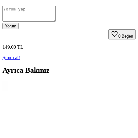
Yorum
0
Beğen
149
.00
TL
Şimdi al!
Ayrıca Bakınız
Venüs Accessory H Harfli Çelik Kolye: Şık ve
Dayanıklı Modern Takı Tasarımı
Venüs Accessory H Harfli Çelik Kolye, modern tasarımı ve
paslanmaz çelik yapısıyla şıklık ve dayanıklılığı bir arada sunar.
Günlük ve özel kullanımlar için uygun, cilt dostu ve estetik bir
takıdır.
Kedi Gözü Fosforlu Tesbih: Gece Parıltısıyla Dikkat