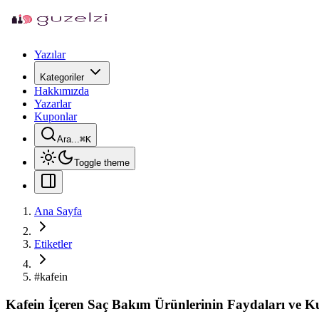
Yazılar
Kategoriler
Hakkımızda
Yazarlar
Kuponlar
Ara...
⌘
K
Toggle theme
Ana Sayfa
Etiketler
#
kafein
Kafein İçeren Saç Bakım Ürünlerinin Faydaları ve K