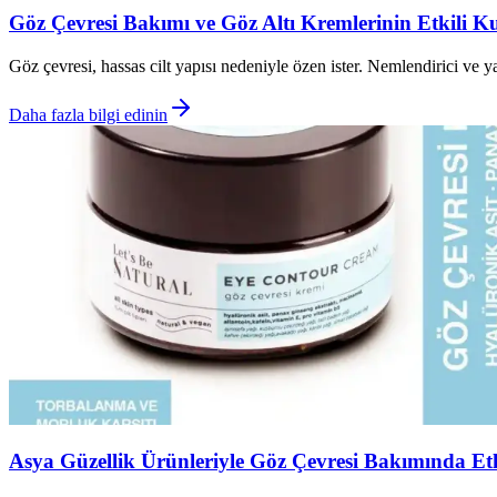
Göz Çevresi Bakımı ve Göz Altı Kremlerinin Etkili K
Göz çevresi, hassas cilt yapısı nedeniyle özen ister. Nemlendirici ve ya
Daha fazla bilgi edinin
Asya Güzellik Ürünleriyle Göz Çevresi Bakımında Etk