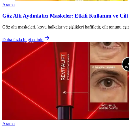
Arama
Göz Altı Aydınlatıcı Maskeler: Etkili Kullanım ve Cilt
Göz altı maskeleri, koyu halkalar ve şişlikleri hafifletir, cilt tonunu eş
Daha fazla bilgi edinin
Arama