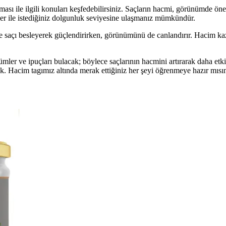
ı ile ilgili konuları keşfedebilirsiniz. Saçların hacmi, görünümde öneml
ikler ile istediğiniz dolgunluk seviyesine ulaşmanız mümkündür.
r ve saçı besleyerek güçlendirirken, görünümünü de canlandırır. Hacim ka
zümler ve ipuçları bulacak; böylece saçlarının hacmini artırarak daha etk
cak. Hacim tagımız altında merak ettiğiniz her şeyi öğrenmeye hazır mısı