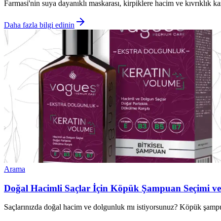
Farmasi'nin suya dayanıklı maskarası, kirpiklere hacim ve kıvrıklık ka
Daha fazla bilgi edinin
Arama
Doğal Hacimli Saçlar İçin Köpük Şampuan Seçimi ve
Saçlarınızda doğal hacim ve dolgunluk mı istiyorsunuz? Köpük şampuanla