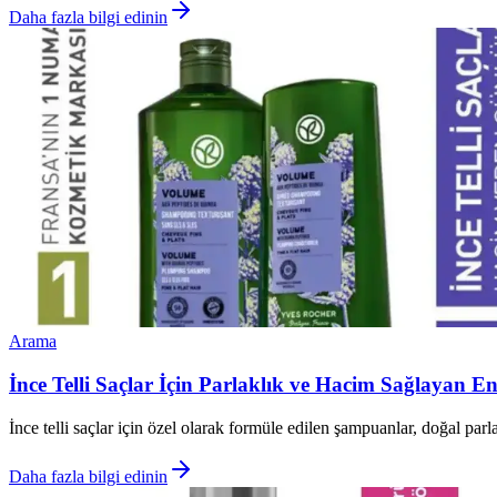
Daha fazla bilgi edinin
Arama
İnce Telli Saçlar İçin Parlaklık ve Hacim Sağlayan E
İnce telli saçlar için özel olarak formüle edilen şampuanlar, doğal parl
Daha fazla bilgi edinin