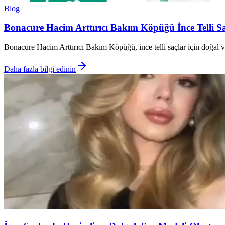
Blog
Bonacure Hacim Arttırıcı Bakım Köpüğü İnce Telli S
Bonacure Hacim Arttırıcı Bakım Köpüğü, ince telli saçlar için doğal 
Daha fazla bilgi edinin