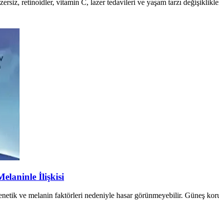
ersiz, retinoidler, vitamin C, lazer tedavileri ve yaşam tarzı değişiklikle
laninle İlişkisi
 genetik ve melanin faktörleri nedeniyle hasar görünmeyebilir. Güneş kor