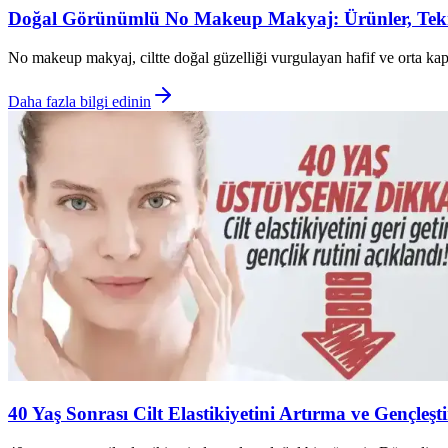
Doğal Görünümlü No Makeup Makyaj: Ürünler, Teknik
No makeup makyaj, ciltte doğal güzelliği vurgulayan hafif ve orta kapatı
Daha fazla bilgi edinin
40 Yaş Sonrası Cilt Elastikiyetini Artırma ve Gençleş