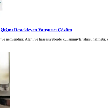
lığını Destekleyen Yatıştırıcı Çözüm
 ve nemlendirir. Alerji ve hassasiyetlerde kullanımıyla tahrişi hafifletir, c