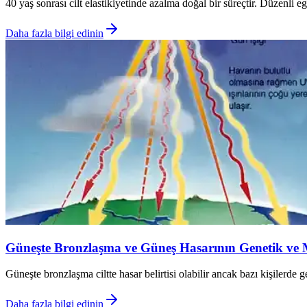
40 yaş sonrası cilt elastikiyetinde azalma doğal bir süreçtir. Düzenli egz
Daha fazla bilgi edinin
Güneşte Bronzlaşma ve Güneş Hasarının Genetik ve Me
Güneşte bronzlaşma ciltte hasar belirtisi olabilir ancak bazı kişilerde
Daha fazla bilgi edinin