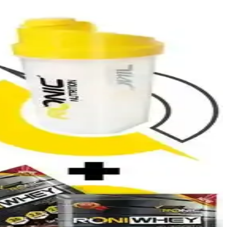
anım talimatları ve yan etkilere dikkat edilmelidir.
ullanım farklarını; enerji ve yağ yakımına etkisi ile kullanıcı
 ihtiyaçlarınıza en uygun yağ yakıcı ve enerji artırıcı takviyeyi
neyimleriyle hangi ürünün daha uygun olduğunu öğrenin.
kımını hızlandırır, spor performansını destekler.