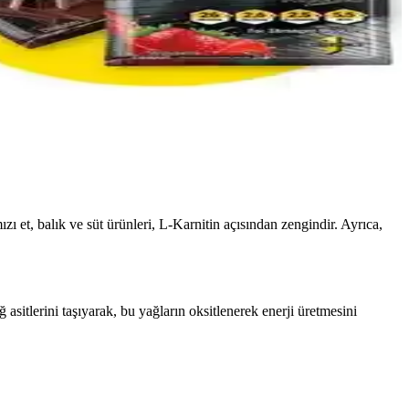
edir.
llanımıyla antrenman öncesi veya sabah alınabilir.
mızı et, balık ve süt ürünleri, L-Karnitin açısından zengindir. Ayrıca,
asitlerini taşıyarak, bu yağların oksitlenerek enerji üretmesini