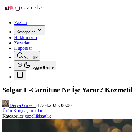
Yazılar
Kategoriler
Hakkımızda
Yazarlar
Kuponlar
Ara...
⌘
K
Toggle theme
Solgar L-Carnitine Ne İşe Yarar? Kozmetik
Derya Güven
·
17.04.2025, 00:00
Ürün Karşılaştırmaları
Kategoriler:
guzellik
|
saglik