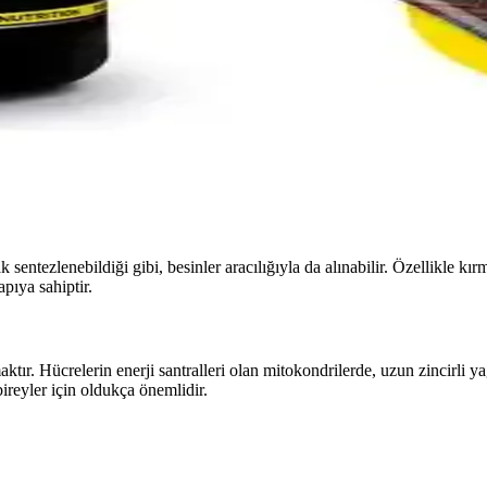
malı Sporcular İçin Enerji ve Yağ Yakım Takviyesi
si enerji ve yağ yakımını destekleyen hızlı emilim sağlayan sıvı takviy
nic Yağ Yakıcı ve Enerji Destekleyici Takviye
nerji ve yağ yakımını destekleyen vegan dostu bir takviyedir. Pratik ku
 sentezlenebildiği gibi, besinler aracılığıyla da alınabilir. Özellikle kır
pıya sahiptir.
r. Hücrelerin enerji santralleri olan mitokondrilerde, uzun zincirli yağ 
ireyler için oldukça önemlidir.