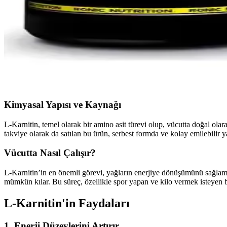
Hardline Thermo L Carnitine 2000 Mg Yeşil Elma Aro
Hardline Thermo L Carnitine 2000 Mg, yeşil elma aromasıyla spor önce
Ronic Nutrition L - Carnitine 3400 Ultimate Thermoge
Ronic Nutrition L - Carnitine 3400, yüksek dozda L-Karnitin içeren, e
Kimyasal Yapısı ve Kaynağı
L-Karnitin, temel olarak bir amino asit türevi olup, vücutta doğal olarak
takviye olarak da satılan bu ürün, serbest formda ve kolay emilebilir ya
Vücutta Nasıl Çalışır?
L-Karnitin’in en önemli görevi, yağların enerjiye dönüşümünü sağlamaktı
mümkün kılar. Bu süreç, özellikle spor yapan ve kilo vermek isteyen b
L-Karnitin'in Faydaları
1. Enerji Düzeylerini Artırır