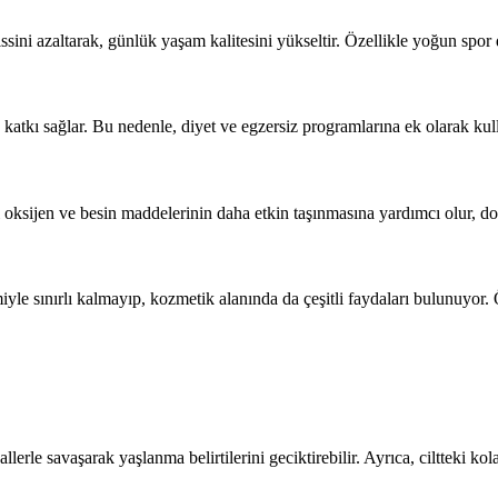
issini azaltarak, günlük yaşam kalitesini yükseltir. Özellikle yoğun spo
katkı sağlar. Bu nedenle, diyet ve egzersiz programlarına ek olarak kul
ki oksijen ve besin maddelerinin daha etkin taşınmasına yardımcı olur, do
yle sınırlı kalmayıp, kozmetik alanında da çeşitli faydaları bulunuyor. Öz
llerle savaşarak yaşlanma belirtilerini geciktirebilir. Ayrıca, ciltteki ko