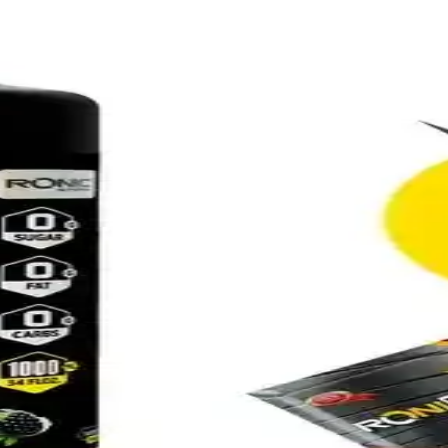
lerinde tercih edilen önemli bir bileşendir. Ürün seçiminde içerik, kull
ine: performans ve yağ yakımı farkları
nitine 500Mg (tablet, 500 mg) arasındaki temel farkları, içerik, doz ve k
ızda Devrim
 2025'in en etkili takviyesini hemen keşfedin!
trition Thermo Carnitine Karşılaştırması
ri, kullanıcı yorumları ve kullanım alanları karşılaştırıldı. Bu rehberle,
on L-Carnitine Karşılaştırması
ürünleri detaylı inceleniyor. Enerji artışı, yağ yakımı ve kullanıcı de
kviye Enerji ve Yağ Yakımını Destekler
doz L-Karnitin ve doğal içeriklerle enerji seviyelerini yükseltip yağ ya