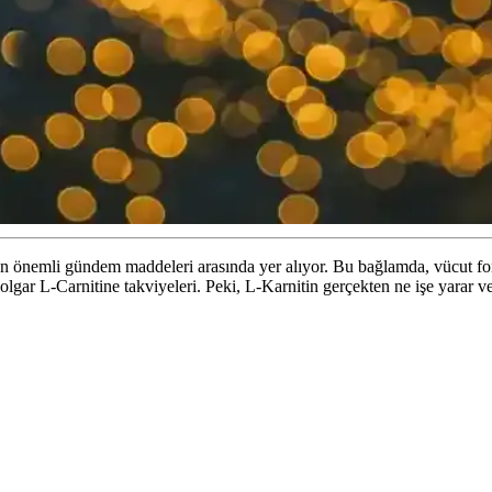
n önemli gündem maddeleri arasında yer alıyor. Bu bağlamda, vücut fo
lgar L-Carnitine takviyeleri. Peki, L-Karnitin gerçekten ne işe yarar ve 
ma Ürünlerindeki Rolü ve Seçim Kriterleri