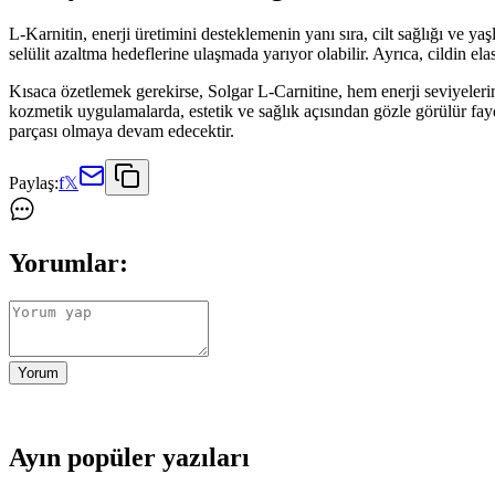
L-Karnitin, enerji üretimini desteklemenin yanı sıra, cilt sağlığı ve y
selülit azaltma hedeflerine ulaşmada yarıyor olabilir. Ayrıca, cildin el
Kısaca özetlemek gerekirse, Solgar L-Carnitine, hem enerji seviyelerin
kozmetik uygulamalarda, estetik ve sağlık açısından gözle görülür fa
parçası olmaya devam edecektir.
Paylaş:
f
𝕏
Yorumlar:
Yorum
Ayın popüler yazıları