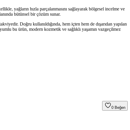
Özellikle, yağların hızla parçalanmasını sağlayarak bölgesel incelme ve
 alanında bütünsel bir çözüm sunar.
 takviyedir. Doğru kullanıldığında, hem içten hem de dışarıdan yapılan
e uyumlu bu ürün, modern kozmetik ve sağlıklı yaşamın vazgeçilmez
0
Beğen