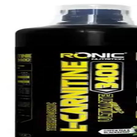
L-karnitin, yağların enerjiye dönüşümünü destekleyen ve zayıflama süreç
Hardline L-Karnitin Matrix ile Solgar Maxi L Carnit
Hardline L-Karnitin Matrix (sıvı ampul, 3000 mg) ile Solgar Maxi L Car
deneyimlerini özetleyen dengeli bir analiz sunar.
2025'te Solgar L-Carnitine ile Enerji ve Cilt Sağlığın
Solgar L-Carnitine ile enerji seviyenizi artırın, cildinizi gençleştirin.
Hardline Nutrition L-Carnitin Thermo ve Kingsize Nu
İki popüler L-Karnitin ürünü Hardline ve Kingsize Nutrition'un özellikle
seçebilirsiniz.
Hardline Nutrition L-Karnitin Matrix ve SAT Nutriti
Bu karşılaştırmada Hardline Nutrition ve SAT Nutrition'un L-Karnitin 
Run Nutrition L-Carnitine Ekşi Elma Aromalı Sıvı Ta
Run Nutrition'un Ekşi Elma Aromalı L-Carnitine sıvı takviyesi, yüksek 