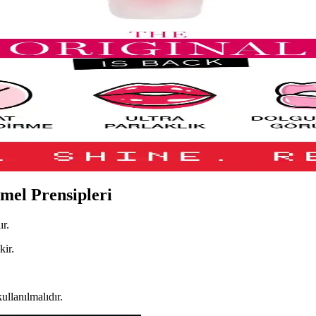
 Hafif Allık Seçeneği
yan pembe tonlarıyla günlük makyajda ideal, pratik ve uygun fiyatlı bi
mi ve Güncel Stil Yaklaşımları
lara ve belirgin uygulamalara evrildi. Dudak, göz ve cilt makyajındaki 
si ve Kullanıcı Deneyimleri
dolgunluk sağlayan, mor renk seçeneğiyle dudaklara canlılık katan nemle
mel Prensipleri
ır.
kir.
llanılmalıdır.