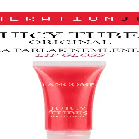
 Jel Farı Pratik ve Işıltılı Göz Makyajı Deneyimi
lama ve parlaklık sağlar. Çocuklar için uygun, pratik ve eğlenceli göz 
llanımı ve Uygulama İpuçları
ama teknikleri ve renk uyumu ile farklı tarzlar yakalayabilirsiniz.
anabileceğiniz En İyi Seçenekler
re dostu ve dermatolojik testlerden geçmiş seçenekler sunar. Doğru ürün s
 Süre Kalıcı ve Şık Dudaklar
 uzun süre kalıcılık sunan iki aşamalı likit ruj koleksiyonudur. Doğal
 Buluşması
iyi far paletleri, kalıcılık ve çok yönlülük sunarak makyajda fark yara