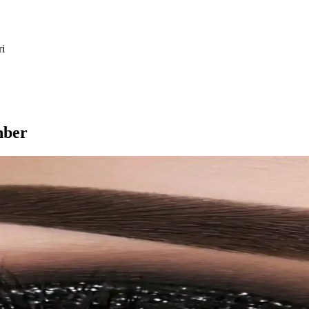
ri
hber