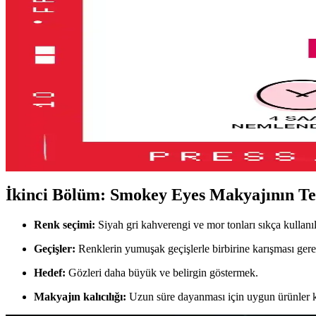
KIKO Unlimited Blush: Doğal Görünüm İçin Kalıcı ve
KIKO'nun Unlimited Blush allığı, kalıcı, hafif ve doğal görünüm sağla
2016'dan Günümüze Asya Makyaj Trendlerinin Değişi
2016'dan günümüze Asya makyaj trendleri, parlak renklerden doğal ton
Lancome Juicy Tubes Nemlendirici Lip Gloss İnceleme
Lancome Juicy Tubes, 20 yılı aşkın süredir popüler olan, parlaklık ve 
öne çıkar.
İkinci Bölüm: Smokey Eyes Makyajının Te
Renk seçimi:
Siyah gri kahverengi ve mor tonları sıkça kullanıl
Geçişler:
Renklerin yumuşak geçişlerle birbirine karışması gere
Hedef:
Gözleri daha büyük ve belirgin göstermek.
Makyajın kalıcılığı:
Uzun süre dayanması için uygun ürünler ku