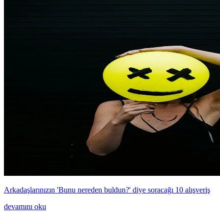
Arkadaşlarınızın 'Bunu nereden buldun?' diye soracağı 10 alışveriş
devamını oku