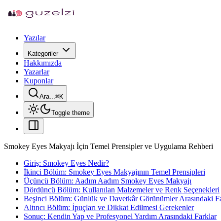
Yazılar
Kategoriler
Hakkımızda
Yazarlar
Kuponlar
Ara...
⌘
K
Toggle theme
Smokey Eyes Makyajı İçin Temel Prensipler ve Uygulama Rehberi
Giriş: Smokey Eyes Nedir?
İkinci Bölüm: Smokey Eyes Makyajının Temel Prensipleri
Üçüncü Bölüm: Aadım Aadım Smokey Eyes Makyajı
Dördüncü Bölüm: Kullanılan Malzemeler ve Renk Seçenekleri
Beşinci Bölüm: Günlük ve Davetkâr Görünümler Arasındaki Fa
Altıncı Bölüm: İpuçları ve Dikkat Edilmesi Gerekenler
Sonuç: Kendin Yap ve Profesyonel Yardım Arasındaki Farklar