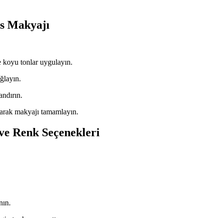
s Makyajı
e koyu tonlar uygulayın.
ğlayın.
andırın.
ayarak makyajı tamamlayın.
ve Renk Seçenekleri
nın.