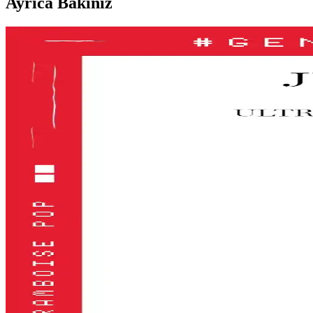
Ayrıca Bakınız
Le Mabelle Altın Pembe Beyaz Glitter Simli Kız Çocuk
Le Mabelle'nin pembe, altın ve beyaz tonlarındaki jel farı, kolay uygu
Gri ve Akınca Renklerinin Kozmetik ve Makyajda Ku
Gri ve akınca renkleri, makyajda şıklık ve doğal görünüm sağlar. Uygul
Alerji Dostu ve Doğal Makyaj Ürünleri: Güvenle Kull
Alerji dostu ve doğal makyaj ürünleri, hassas ciltler için güvenli, çev
Kiko Milano Unlımıted Double Touch Likit Ruj: Uzun
Kiko Milano'nun Unlımıted Double Touch serisi, yüksek pigmentasyon ve
2024 Yılında En İyi Far Paletleri: Renk ve Kalitenin
2024'te öne çıkan yüksek pigmentasyon ve geniş renk seçenekleriyle en 