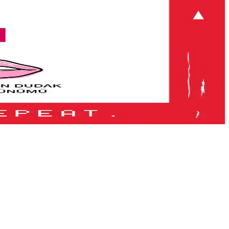
r seçenek.
değişimler detaylı şekilde incelenmektedir.
ndirici lip gloss ürünüdür. Kullanımı kolay ve taşınabilir tasarımıyla