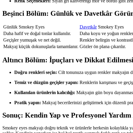
Renk Seçenekleri:
Siyah gri kahverengi mor ve bordo gibi zen
Beşinci Bölüm: Günlük ve Davetkâr Görü
Günlük Smokey Eyes
Davetkâr
Smokey Eyes
Daha hafif ve doğal tonlar kullanılır.
Daha koyu ve yoğun renkler t
Geçişler yumuşak ve net değil.
Renkler belirgin ve kontrastlı
Makyaj küçük dokunuşlarla tamamlanır.
Gözler ön plana çıkarılır.
Altıncı Bölüm: İpuçları ve Dikkat Edilmes
Doğru renkleri seçin:
Cilt tonunuza uygun renkler makyajın d
Temiz ve düzgün geçişler yapın:
Renklerin karışması ve geçiş
Kullanılan ürünlerin kalıcılığı:
Makyajın gün boyu dayanması iç
Pratik yapın:
Makyaj becerilerinizi geliştirmek için düzenli pra
Sonuç: Kendin Yap ve Profesyonel Yardım
Smokey eyes makyajı doğru teknik ve ürünlerle herkesin kolaylıkla ya