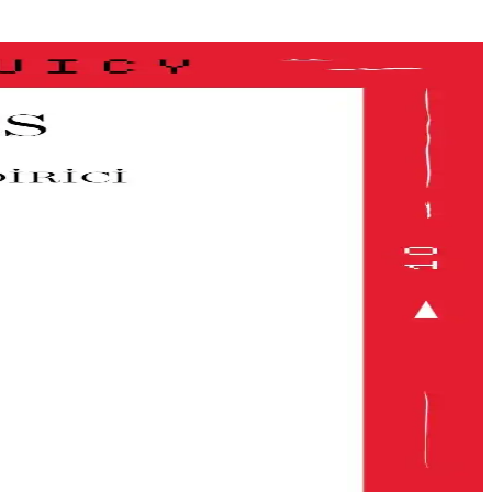
makyajı seçeneği sunar.
eçimiyle güzelliğinizi koruyabilirsiniz.
 ve şık görünüm için ideal seçenekler içerir.
tmanızı sağlar.