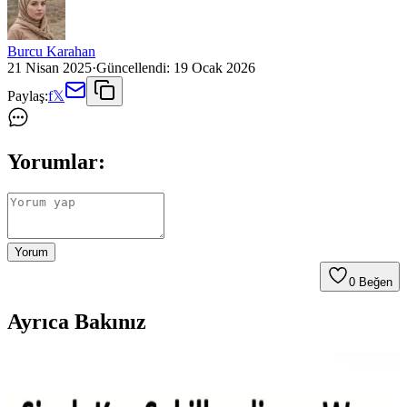
Burcu Karahan
21 Nisan 2025
·
Güncellendi:
19 Ocak 2026
Paylaş:
f
𝕏
Yorumlar:
Yorum
0
Beğen
Ayrıca Bakınız
Chavin 75 Cm Uzun Siyah Erkek Çelik Zincir
Özellikleri ve Kullanım Avantajları