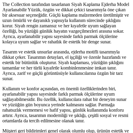
The Collection tarafından tasarlanan Siyah Kaplama Ejderha Model
Ayarlanabilir Yüzük, özgün ve dikkat çekici tasarımıyla öne çıkan
bir aksesuar seçeneğidir. Güçlü kaplama malzemeden üretilmiştir ve
uzun ömürlü ve dayanıklı yapısıyla kullanım sürecinde şıklığını
korur. Siyah rengin zamansız ve her kıyafetle uyum sağlayan
özelliği, bu yüzüğü günlük hayatın vazgeçilmezleri arasına sokar.
Ayrıca, ayarlanabilir yapısı sayesinde farklı parmak ölçülerine
kolayca uyum sağlar ve rahatlık ile estetik bir denge sunar.
Tasarım ve estetik unsurlar arasında, ejderha motifli tasarımıyla
dikkat çeker. Tasarımın detayları, el işçiliği ve özenle hazırlandı ve
estetik bir bütünlük oluşturur. Siyah kaplaması, yüzüğün şıklığını
tamamlar ve her türlü kıyafetle kombinlenmesine imkan tanır.
Ayrıca, zarif ve güçlü görüntüsüyle kullanıcılarına özgün bir tarz
sunar.
Kullanım ve konfor açısından, en önemli özelliklerinden biri,
ayarlanabilir yapısı sayesinde farklı parmak ölçülerine uyum
sağlayabilmesidir. Bu özellik, kullanıcılara rahat bir deneyim sunar
ve yüzüğün gün boyunca yerinde kalmasını sağlar. Parmağa
rahatsızlık vermemesi ve hafif yapısı, günlük kullanımda konforu
artırır. Ayrıca, tasarımın modernliği ve şıklığı, çeşitli sosyal ve resmi
ortamlarda da tercih edilmesine olanak tanır.
Müşteri geri bildirimleri genel olarak olumlu olup, ürünün estetik ve