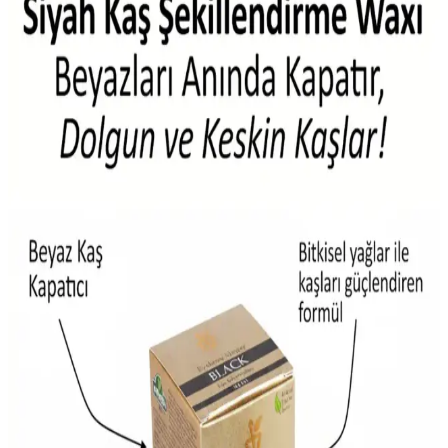
Chavin'in 75 cm uzunluğundaki siyah erkek çelik zinciri, yüksek
kaliteli paslanmaz çelik ve estetik tasarımıyla dayanıklılık ve şıklık
sunar, günlük ve özel kullanımlar için ideal bir aksesuar.
Siyah Kızıl Saç Rengi: Derinlik ve Hareketlilik
Sağlayan Popüler Renk Kombinasyonu
Siyah kızıl saç rengi, koyu tonlarda sıcaklık ve derinlik sunar.
Ancak, uygulama ve bakım bilgileri sınırlı olduğundan, bu renk
kombinasyonu hakkında daha fazla araştırma ve içerik gereklidir.
Paslanmaz Çelik Siyah Renkli Cımbızlar: Estetik ve
Dayanıklılık Sunan Güzellik Aksesuarları
Paslanmaz çelik siyah cımbızlar, estetik görünüm ve hijyen sağlar,
dayanıklı yapısıyla uzun ömürlü kullanım sunar. Ergonomik
tasarımıyla profesyonel ve bireysel bakımda tercih edilir.
Hızlı ve Pratik Siyah Sprey Saç Boyama Ürünleri:
Kullanım ve Güvenlik İpuçları
Siyah sprey saç boyaları, hızlı ve geçici renk değişimi sağlar, kolay