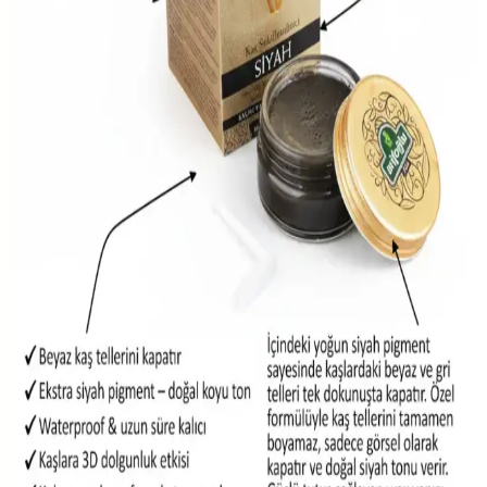
kullanılır, güvenli ve çeşitli etkinliklerde tercih edilir. Saçlara zarar
vermeden anında yeni görünüm kazanmanıza imkan tanır.
Ahel Kaş ve Kirpik Boyası Siyah Kripik: Doğal ve
Kalıcı Sonuçlar İçin Güvenilir Çözüm
Ahel Kozmetik'in Siyah Kripik kaş ve kirpik boyası, doğal görünüm
ve uzun süreli kalıcılık sağlar. Dermatolojik testli, çevre dostu ve
kolay uygulanabilir yapısıyla güzellik rutininizin vazgeçilmez
parçası olur.
Garnier Color Shampoo Retouch Şampuan ile Hızlı
ve Kalıcı Siyah Saç Rengi Uygulaması
Garnier Color Shampoo Retouch, hızlı ve etkili siyah saç kapatma,
amonyaksız formülü ve kolay kullanımıyla saçlarınızı sağlıklı ve
parlak tutar, zaman kazandırır ve doğal görünüm sağlar.
Siyah Sprey Saç Boyası: Hızlı ve Pratik Renk
Değişimi İçin En Uygun Çözüm
Siyah sprey saç boyası, hızlı ve kolay uygulamasıyla geçici renk
değişimi sağlar, saçlara zarar vermez ve zaman tasarrufu sunar,