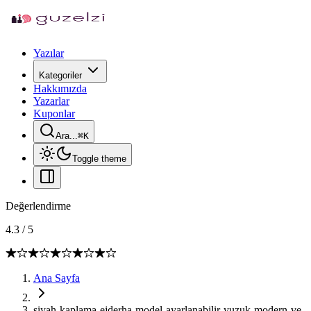
Yazılar
Kategoriler
Hakkımızda
Yazarlar
Kuponlar
Ara...
⌘
K
Toggle theme
Değerlendirme
4.3
/
5
Ana Sayfa
siyah-kaplama-ejderha-model-ayarlanabilir-yuzuk-modern-ve-