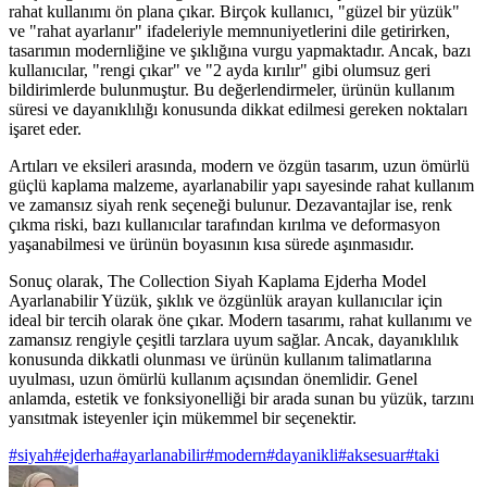
rahat kullanımı ön plana çıkar. Birçok kullanıcı, "güzel bir yüzük"
ve "rahat ayarlanır" ifadeleriyle memnuniyetlerini dile getirirken,
tasarımın modernliğine ve şıklığına vurgu yapmaktadır. Ancak, bazı
kullanıcılar, "rengi çıkar" ve "2 ayda kırılır" gibi olumsuz geri
bildirimlerde bulunmuştur. Bu değerlendirmeler, ürünün kullanım
süresi ve dayanıklılığı konusunda dikkat edilmesi gereken noktaları
işaret eder.
Artıları ve eksileri arasında, modern ve özgün tasarım, uzun ömürlü
güçlü kaplama malzeme, ayarlanabilir yapı sayesinde rahat kullanım
ve zamansız siyah renk seçeneği bulunur. Dezavantajlar ise, renk
çıkma riski, bazı kullanıcılar tarafından kırılma ve deformasyon
yaşanabilmesi ve ürünün boyasının kısa sürede aşınmasıdır.
Sonuç olarak, The Collection Siyah Kaplama Ejderha Model
Ayarlanabilir Yüzük, şıklık ve özgünlük arayan kullanıcılar için
ideal bir tercih olarak öne çıkar. Modern tasarımı, rahat kullanımı ve
zamansız rengiyle çeşitli tarzlara uyum sağlar. Ancak, dayanıklılık
konusunda dikkatli olunması ve ürünün kullanım talimatlarına
uyulması, uzun ömürlü kullanım açısından önemlidir. Genel
anlamda, estetik ve fonksiyonelliği bir arada sunan bu yüzük, tarzını
yansıtmak isteyenler için mükemmel bir seçenektir.
#
siyah
#
ejderha
#
ayarlanabilir
#
modern
#
dayanikli
#
aksesuar
#
taki