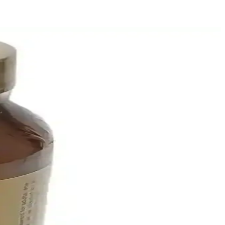
syonel sonuçlar elde edin.
y kullanım ve estetik avantajlar sunar.
 koruyun.
 ürünleriyle uzun süre kalıcı şıklık sağlar.
klara uygun estetik sonuçlar sağlar.