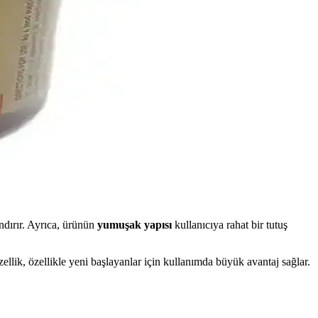
yanıklı ve ergonomik tasarımlarla tırnak sağlığınızı koruyun.
düzenli bakım ile uzun ömür sağlar.
 ulaşmanızı sağlar.
andırır. Ayrıca, ürünün
yumuşak yapısı
kullanıcıya rahat bir tutuş
zellik, özellikle yeni başlayanlar için kullanımda büyük avantaj sağlar.