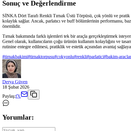
Sonuç ve Değerlendirme
SİNKA Dört Tarafı Renkli Tırnak Üstü Törpüsü, çok yönlü ve pratik kul
kolaylık sağlar. Ancak, parlatıcı ve buff bölümlerinin performansı, ba
önemlidir.
Tırnak bakımında farklı işlemleri tek bir araçla gerçekleştirmek isteyen
Genel olarak, kullanıcıların çoğu ürünün kullanım kolaylığını ve tas
rutinine entegre edilmesi, pratiklik ve estetik açısından avantaj sağlayab
#
tirnakbakimi
#
tirnaktorpusu
#
cokyonlu
#
renkli
#
parlatici
#
bakim-araclar
Derya Güven
18 Şubat 2026
Paylaş:
f
𝕏
Yorumlar: