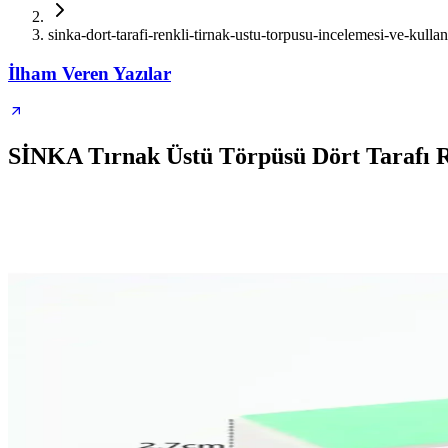
sinka-dort-tarafi-renkli-tirnak-ustu-torpusu-incelemesi-ve-kullan
İlham Veren Yazılar
SİNKA Tırnak Üstü Törpüsü Dört Tarafı Re