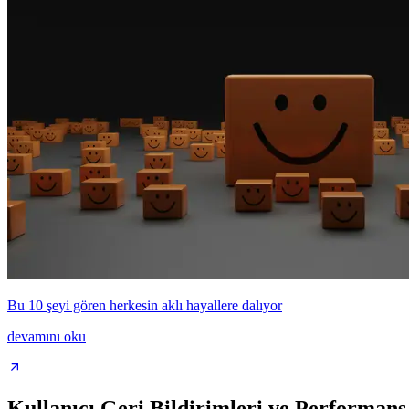
Bu 10 şeyi gören herkesin aklı hayallere dalıyor
devamını oku
Kullanıcı Geri Bildirimleri ve Performan