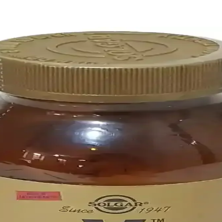
 Rehberi
n süre dayanıklı ve şık görünüm sağlayın. Adım adım rehberimizle profe
ullanıcı Yorumları ve Özellikleri
klik sağlayan tüy bırakmayan yapısıyla öne çıkar. Kullanıcılar için kola
lı Tırnaklar İçin Rehber
özümler sunar. Uygulama ve bakım önerileriyle tırnaklarınızın güzelliğini
li Şıklık Sağlayan Tırnak Bakım Yöntemi
öne çıkan, evde kolay uygulanabilen ve güvenilir markanın tırnak bakım
 Seçenekleri
çin ideal, kolay uygulanan ve sağlıklı içerikli bir çözümdür. Doğal tırna