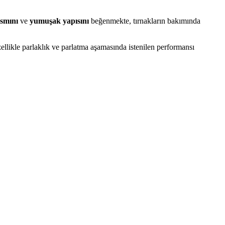
ısmını
ve
yumuşak yapısını
beğenmekte, tırnakların bakımında
zellikle parlaklık ve parlatma aşamasında istenilen performansı