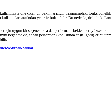
lanımıyla öne çıkan bir bakım aracıdır. Tasarımındaki fonksiyonellik ve
zı kullanıcılar tarafından yetersiz bulunabilir. Bu nedenle, ürünün kul
ler için uygun bir seçenek olsa da, performans beklentileri yüksek olan ku
arımını beğenmekte, ancak performans konusunda çeşitli görüşler bulun
ilir.
i
#
el-ve-tirnak-bakimi