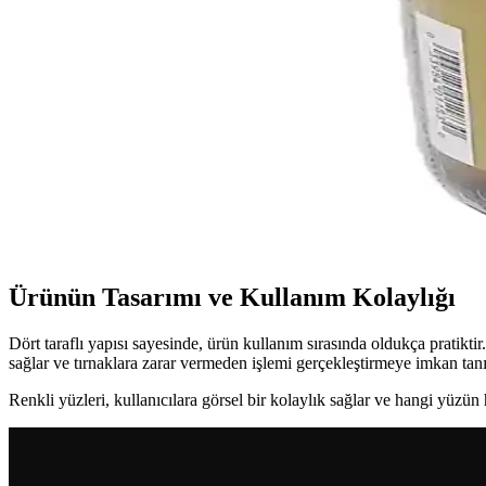
İkili Tırnak Makas Setleri: Dayanıklı ve Hijyenik Ki
Paslanmaz çelikten üretilen ikili tırnak makas setleri, farklı tırnak t
Profesyonel Tırnak Freze Seçimi ve Kullanımı: Güç, G
Profesyonel tırnak frezeleri, yüksek performans, güvenilirlik ve ergo
Doğal Tırnak Sağlığı Destek Ürünleri: Güçlü ve Sağlık
Doğal tırnak sağlığı ürünleri, biyolojik içeriklerle tırnakları güçlendirir
Ürünün Tasarımı ve Kullanım Kolaylığı
Dört taraflı yapısı sayesinde, ürün kullanım sırasında oldukça pratikti
sağlar ve tırnaklara zarar vermeden işlemi gerçekleştirmeye imkan tanı
Renkli yüzleri, kullanıcılara görsel bir kolaylık sağlar ve hangi yüzün 