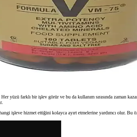
şisel Bakım Çözümleri
iplerine uygun tasarımlarıyla günlük bakımda kolaylık ve hijyen sağlar. Da
üvenilirlik ve Bakım İpuçları
nomik tasarımlarıyla tırnak bakımında önemli rol oynar. Doğru seçim ve 
lı Tırnaklar İçin Bilimsel Yaklaşımlar
, kırılmayı azaltır ve nemlendirir, düzenli kullanım ile sağlıklı tırnaklara
r. Her yüzü farklı bir işlev görür ve bu da kullanım sırasında zaman kaz
r.
hangi işleve hizmet ettiğini kolayca ayırt etmelerine yardımcı olur. Bu ö