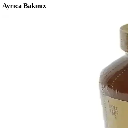
Ayrıca Bakınız
Oje Sürme Teknikleri ve Dikkat Edilmesi Gerekenler
Oje sürmenin temel teknikleri ve püf noktalarıyla tırnaklarınızda uzu
Venalisa Pembe Tüysüz Ped Protez Tırnak Silme Bezi K
Venalisa'nin pembe tüysüz ped protez tırnak silme bezi, hijyen ve prati
Doğal ve Dayanıklı Tırnak Tipsleri: Estetik ve Sağlık
Doğal ve dayanıklı tırnak tipsleri, estetik ve sağlık açısından ideal ç
Mara French Manikür: Doğal Görünüm ve Uzun Süre
Mara French Manikür, doğal görünüme vurgu yaparken dayanıklılığıyla 
Doğal Tırnaklar İçin Dayanıklı ve Estetik Builder Jel
Builder jel, doğal görünüme sahip dayanıklı ve uzun ömürlü tırnaklar i