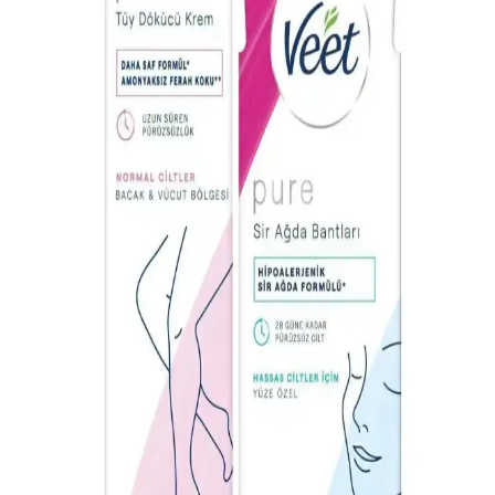
Tüy dökücü kozmetik ürünlerin etkili ve güvenli kullanımı için
ipuçları, içerik seçimi ve cilt dostu çözümler hakkında detaylar. Cilt
tahrişi ve tüy tekrarını önlemek için bilinçli tercih yapın.
Tüy Dökücü Spreyler ile Pürüzsüz ve Güvenilir Cilt
Bakımı Yöntemleri
Tüy dökücü spreyler, hızlı ve etkili sonuçlar sunar. Ciltle uyumlu
formülleri ve kullanım kolaylığıyla pürüzsüz cilt sağlar, tahrişi azaltır
ve bakım rutininizin önemli bir parçası olur.
Erkekler İçin Güvenli ve Etkili Genital Bölge Tüy
Dökücü Ürünler Rehberi
Genital bölge tüy dökücü ürünler, erkeklerin kişisel bakımında
hassas ciltlere uygun, doğal içeriklerle tahrişi azaltan ve kolay
kullanımlı seçenekler sunar. Doğru ürün seçimi ve dikkatli kullanım
önemli.
Tüy Dökücü Krem Uygulama Rehberi: Güvenli ve
Etkili Kullanım İpuçları