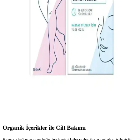
Dökücü Ürünler Rehberi
Genital bölge tüy dökücü ürünler, erkeklerin kişisel bakımında
hassas ciltlere uygun, doğal içeriklerle tahrişi azaltan ve kolay
kullanımlı seçenekler sunar. Doğru ürün seçimi ve dikkatli kullanım
önemli.
Tüy Dökücü Krem Uygulama Rehberi: Güvenli ve
Etkili Kullanım İpuçları
Tüy dökücü krem kullanımı için adım adım rehber. Güvenli
uygulama, cilt hazırlığı ve sonrası bakım ipuçlarıyla etkili sonuçlar
elde edin.
Etkili Tüy Dökücü Şer Kullanımı ve Özellikleri
Hakkında Bilmeniz Gerekenler
Tüy dökücü şer, tüyleri kökünden alarak pürüzsüz cilt sağlar. Doğru
kullanım ve ürün seçimiyle etkili sonuçlar elde edebilirsiniz.
Organik İçerikler ile Cilt Bakımı
Krem, doğanın sunduğu besleyici bileşenler ile zenginleştirilmiştir.