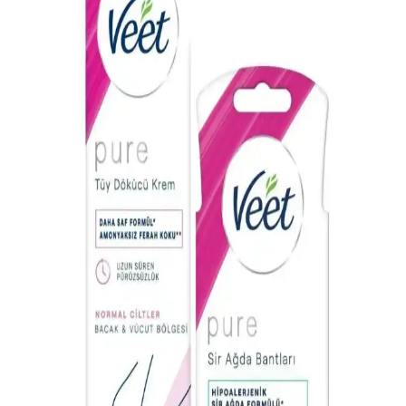
2025 Yılında Gelişen Tüy Dökücü Spreyler: Pratik
ve Acısız Çözümler
2025 itibarıyla tüy dökücü spreyler, pratik ve acısız çözümler
sunarak kişisel bakımda öne çıkıyor. Kimyasal yapılarıyla yüzeydeki
tüyleri çözer, hijyenik ve güvenli kullanım sağlar.
Tüy Dökücü Kozmetik Ürünlerde Etkili ve Güvenli
Kullanım Yöntemleri Rehberi
Tüy dökücü kozmetik ürünlerin etkili ve güvenli kullanımı için
ipuçları, içerik seçimi ve cilt dostu çözümler hakkında detaylar. Cilt
tahrişi ve tüy tekrarını önlemek için bilinçli tercih yapın.
Tüy Dökücü Spreyler ile Pürüzsüz ve Güvenilir Cilt
Bakımı Yöntemleri
Tüy dökücü spreyler, hızlı ve etkili sonuçlar sunar. Ciltle uyumlu
formülleri ve kullanım kolaylığıyla pürüzsüz cilt sağlar, tahrişi azaltır
ve bakım rutininizin önemli bir parçası olur.
Erkekler İçin Güvenli ve Etkili Genital Bölge Tüy