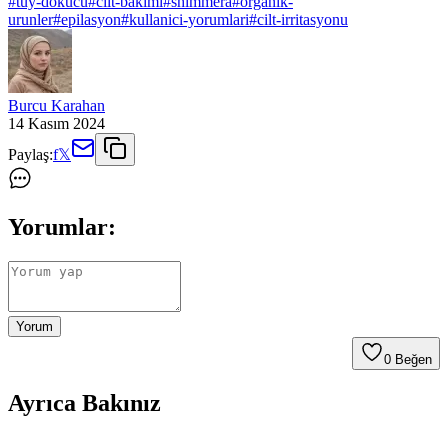
#
tuy-dokucu
#
cilt-bakimi
#
shimmera
#
organik-
urunler
#
epilasyon
#
kullanici-yorumlari
#
cilt-irritasyonu
Burcu Karahan
14 Kasım 2024
Paylaş:
f
𝕏
Yorumlar:
Yorum
0
Beğen
Ayrıca Bakınız