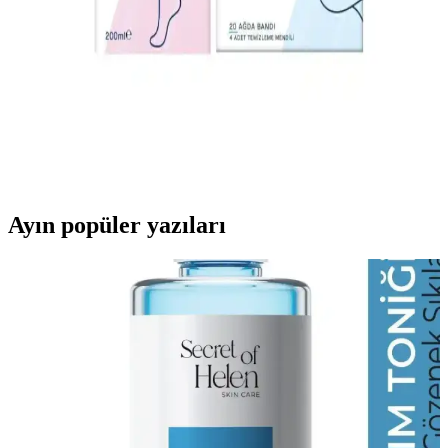
Tüy dökücü krem kullanımı için adım adım rehber. Güvenli
uygulama, cilt hazırlığı ve sonrası bakım ipuçlarıyla etkili sonuçlar
elde edin.
Etkili Tüy Dökücü Şer Kullanımı ve Özellikleri
Hakkında Bilmeniz Gerekenler
Tüy dökücü şer, tüyleri kökünden alarak pürüzsüz cilt sağlar. Doğru
kullanım ve ürün seçimiyle etkili sonuçlar elde edebilirsiniz.
Ayın popüler yazıları