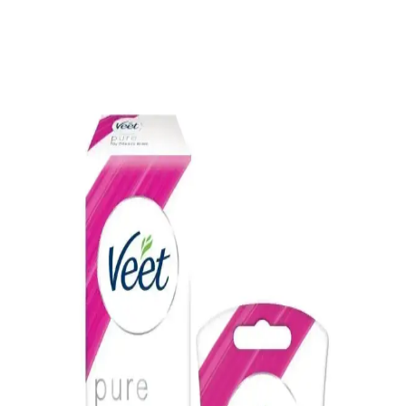
Pratik Tüy Dökücü Kremler ve Kullanım İpuçları:
Hızlı ve Güvenli Çözümler
Pratik tüy dökücü kremler, hızlı etkili ve kolay kullanımlarıyla
günlük bakımda tercih edilen ürünlerdir. Hassas ciltler için uygun
formüller ve kullanım ipuçlarıyla güvenli ve etkili sonuçlar sağlar.
Ani Cilt Reaksiyonlarına Karşı Tüy Dökücü
Kremlerin Güvenli Kullanımı ve Önlemler
Tüy dökücü kremler, hızlı tüy giderimi sağlasa da ani cilt
reaksiyonlarına neden olabilir. Kullanım öncesi test, talimatlara
uyum ve reaksiyon durumunda dermatologa başvuru önemlidir.
2025 Yılında Gelişen Tüy Dökücü Spreyler: Pratik
ve Acısız Çözümler
2025 itibarıyla tüy dökücü spreyler, pratik ve acısız çözümler
sunarak kişisel bakımda öne çıkıyor. Kimyasal yapılarıyla yüzeydeki
tüyleri çözer, hijyenik ve güvenli kullanım sağlar.
Tüy Dökücü Kozmetik Ürünlerde Etkili ve Güvenli
Kullanım Yöntemleri Rehberi