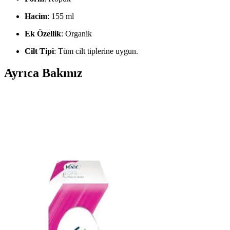
Hacim
: 155 ml
Ek Özellik
: Organik
Cilt Tipi
: Tüm cilt tiplerine uygun.
Ayrıca Bakınız
Pratik Tüy Dökücü Kremler ve Kullanım İpuçları:
Hızlı ve Güvenli Çözümler
Pratik tüy dökücü kremler, hızlı etkili ve kolay kullanımlarıyla
günlük bakımda tercih edilen ürünlerdir. Hassas ciltler için uygun
formüller ve kullanım ipuçlarıyla güvenli ve etkili sonuçlar sağlar.
Ani Cilt Reaksiyonlarına Karşı Tüy Dökücü
Kremlerin Güvenli Kullanımı ve Önlemler
Tüy dökücü kremler, hızlı tüy giderimi sağlasa da ani cilt
reaksiyonlarına neden olabilir. Kullanım öncesi test, talimatlara
uyum ve reaksiyon durumunda dermatologa başvuru önemlidir.