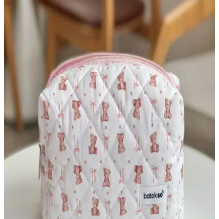
Büyük Boy Bej Renkli Makyaj Çantası Seçenekleri
ve Özellikleri
Bej renkli büyük makyaj çantaları, dayanıklı malzemeleri ve pratik
tasarımıyla makyaj ürünlerinizi güvenle taşımanızı sağlar. Geniş
bölmeleri ve şık görünümüyle kullanıcıların tercihidir.
Makyaj Çantası Seçiminde Boyut ve Malzeme
İpuçları
Makyaj çantası seçiminde boyut ve malzeme faktörleri, kullanım
amacı ve ihtiyaçlara uygunluk açısından büyük önem taşır. Doğru
seçimle ürünlerin korunması ve düzenli taşınması sağlanır.
Kozmetik Çanta Seçimi ve Seyahatlerde Kullanım
İpuçları: Pratik ve Dayanıklı Modeller
Seyahat ve günlük kullanım için ideal kozmetik çanta seçiminde
boyut, malzeme ve tasarım önemli. Dayanıklı, pratik ve düzenli
taşıma sağlayan modellerle bakım ürünlerinizi kolayca organize
edin.