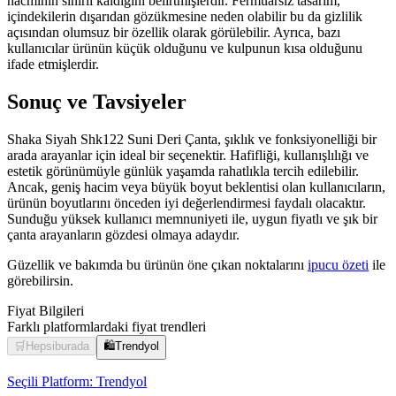
hacminin sınırlı kaldığını belirtmişlerdir. Fermuarsız tasarım,
içindekilerin dışarıdan gözükmesine neden olabilir bu da gizlilik
açısından olumsuz bir özellik olarak görülebilir. Ayrıca, bazı
kullanıcılar ürünün küçük olduğunu ve kulpunun kısa olduğunu
ifade etmişlerdir.
Sonuç ve Tavsiyeler
Shaka Siyah Shk122 Suni Deri Çanta, şıklık ve fonksiyonelliği bir
arada arayanlar için ideal bir seçenektir. Hafifliği, kullanışlılığı ve
estetik görünümüyle günlük yaşamda rahatlıkla tercih edilebilir.
Ancak, geniş hacim veya büyük boyut beklentisi olan kullanıcıların,
ürünün boyutlarını önceden iyi değerlendirmesi faydalı olacaktır.
Sunduğu yüksek kullanıcı memnuniyeti ile, uygun fiyatlı ve şık bir
çanta arayanların gözdesi olmaya adaydır.
Güzellik ve bakımda bu ürünün öne çıkan noktalarını
ipucu özeti
ile
görebilirsin.
Fiyat Bilgileri
Farklı platformlardaki fiyat trendleri
🛒
Hepsiburada
🛍️
Trendyol
Seçili Platform:
Trendyol