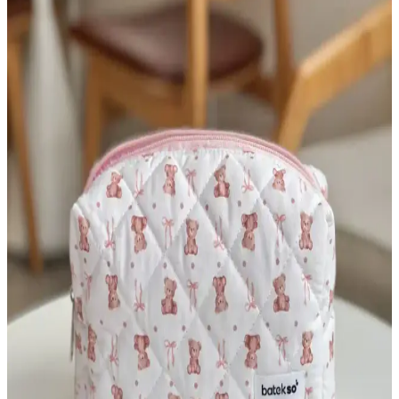
hacmi ve dayanıklı yapısıyla pratik kullanım sağlar, estetik
görünümüyle de dikkat çeker.
Büyük Boy Bej Renkli Makyaj Çantası Seçenekleri
ve Özellikleri
Bej renkli büyük makyaj çantaları, dayanıklı malzemeleri ve pratik
tasarımıyla makyaj ürünlerinizi güvenle taşımanızı sağlar. Geniş
bölmeleri ve şık görünümüyle kullanıcıların tercihidir.
Makyaj Çantası Seçiminde Boyut ve Malzeme
İpuçları
Makyaj çantası seçiminde boyut ve malzeme faktörleri, kullanım
amacı ve ihtiyaçlara uygunluk açısından büyük önem taşır. Doğru
seçimle ürünlerin korunması ve düzenli taşınması sağlanır.
Kozmetik Çanta Seçimi ve Seyahatlerde Kullanım
İpuçları: Pratik ve Dayanıklı Modeller
Seyahat ve günlük kullanım için ideal kozmetik çanta seçiminde
boyut, malzeme ve tasarım önemli. Dayanıklı, pratik ve düzenli
taşıma sağlayan modellerle bakım ürünlerinizi kolayca organize