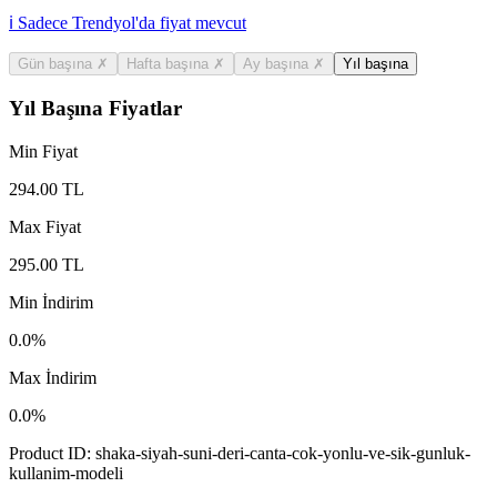
ℹ️ Sadece Trendyol'da fiyat mevcut
Gün başına
✗
Hafta başına
✗
Ay başına
✗
Yıl başına
Yıl Başına Fiyatlar
Min Fiyat
294.00
TL
Max Fiyat
295.00
TL
Min İndirim
0.0
%
Max İndirim
0.0
%
Product ID:
shaka-siyah-suni-deri-canta-cok-yonlu-ve-sik-gunluk-
kullanim-modeli