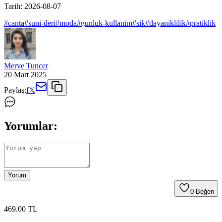
Tarih:
2026-08-07
#
canta
#
suni-deri
#
moda
#
gunluk-kullanim
#
sik
#
dayaniklilik
#
pratiklik
Merve Tuncer
20 Mart 2025
Paylaş:
f
𝕏
Yorumlar:
Yorum
0
Beğen
469
.00
TL