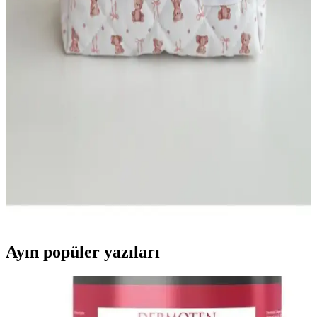
edin.
Ecoform Organizer ile NS Reliable Captain Seyahat
Makyaj Çantası Karşılaştırması
Bu karşılaştırmada Ecoform Organizer ile NS Reliable Captain
Seyahat Makyaj Organizerinin boyut, malzeme, iç düzen ve
dayanıklılık kriterleri üzerinden performansı inceleniyor; kullanıcı
yorumları güvenilirlik farklarını öne çıkarıyor.
Batekso Pembe Ayıcık Desenli Büyük Boy Makyaj
Çantası Şık ve İşlevsel Tasarım
Batekso'nun pembe ayıcık desenli makyaj çantası, geniş iç hacmi ve
şık tasarımıyla seyahat ve günlük kullanım için ideal, dayanıklı ve
kolay temizlenebilir özellikleriyle dikkat çekiyor.
Ayın popüler yazıları