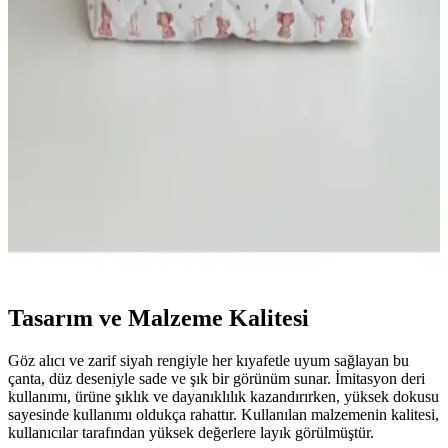
Ecoform Organizer ile NS Reliable Captain Seyahat
Makyaj Çantası Karşılaştırması
Bu karşılaştırmada Ecoform Organizer ile NS Reliable Captain
Seyahat Makyaj Organizerinin boyut, malzeme, iç düzen ve
dayanıklılık kriterleri üzerinden performansı inceleniyor; kullanıcı
yorumları güvenilirlik farklarını öne çıkarıyor.
Batekso Pembe Ayıcık Desenli Büyük Boy Makyaj
Çantası Şık ve İşlevsel Tasarım
Batekso'nun pembe ayıcık desenli makyaj çantası, geniş iç hacmi ve
şık tasarımıyla seyahat ve günlük kullanım için ideal, dayanıklı ve
kolay temizlenebilir özellikleriyle dikkat çekiyor.
Tasarım ve Malzeme Kalitesi
Göz alıcı ve zarif siyah rengiyle her kıyafetle uyum sağlayan bu
çanta, düz deseniyle sade ve şık bir görünüm sunar. İmitasyon deri
kullanımı, ürüne şıklık ve dayanıklılık kazandırırken, yüksek dokusu
sayesinde kullanımı oldukça rahattır. Kullanılan malzemenin kalitesi,
kullanıcılar tarafından yüksek değerlere layık görülmüştür.