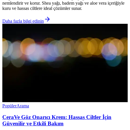
nemlendirir ve korur. Shea yağı, badem yağı ve aloe vera içeriğiyle
kuru ve hassas ciltlere ideal çözümler sunar.
Daha fazla bilgi edinin
Popüler
Arama
CeraVe Göz Onarıcı Krem: Hassas Ciltler İçin
Güvenilir ve Etkili Bakım