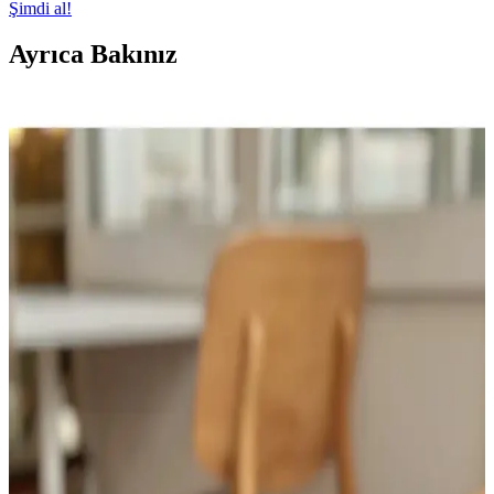
Şimdi al!
Ayrıca Bakınız
Genel Markalar Çantalı 12 Parça Manikür ve
Pedikür Seti ile Kişisel Bakım Kolaylığı
El ve ayak bakımı için tasarlanmış 12 parçalık set, taşıma çantasıyla
hijyenik ve pratik kullanım sağlar. Metal yapısı ince olsa da, dikkatli
kullanılması önerilir.
Seyahatleriniz İçin En Uygun Kozmetik Çantası
Seçimi ve Pratik Kullanım İpuçları
Kozmetik çantası seçerken malzeme kalitesi, bölme sayısı ve su
geçirmez özellikler önemli. Doğru seçimle ürünlerinizi koruyabilir,
seyahat konforunuzu artırabilirsiniz.
Papatya Desenli Büyük Boy Makyaj Çantaları:
Fonksiyonellik ve Estetiğin Birleşimi
Papatya desenleriyle süslenmiş büyük makyaj çantaları, geniş iç