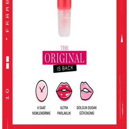
2024'te öne çıkan yüksek pigmentasyon ve geniş renk
seçenekleriyle en iyi far paletleri, kalıcılık ve çok yönlülük sunarak
makyajda fark yaratmanızı sağlar.
KIKO Unlimited Blush: Doğal Görünüm İçin Kalıcı
ve Hafif Allık Seçeneği
KIKO'nun Unlimited Blush allığı, kalıcı, hafif ve doğal görünüm
sağlayan pembe tonlarıyla günlük makyajda ideal, pratik ve uygun
fiyatlı bir seçenek.
2016'dan Günümüze Asya Makyaj Trendlerinin
Değişimi ve Güncel Stil Yaklaşımları
2016'dan günümüze Asya makyaj trendleri, parlak renklerden doğal
tonlara ve belirgin uygulamalara evrildi. Dudak, göz ve cilt
makyajındaki değişimler detaylı şekilde incelenmektedir.
Lancome Juicy Tubes Nemlendirici Lip Gloss
İncelemesi ve Kullanıcı Deneyimleri
Lancome Juicy Tubes, 20 yılı aşkın süredir popüler olan, parlaklık
ve dolgunluk sağlayan, mor renk seçeneğiyle dudaklara canlılık