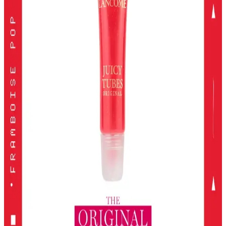
Doğru ürün seçimiyle güzelliğinizi koruyabilirsiniz.
Kiko Milano Unlımıted Double Touch Likit Ruj:
Uzun Süre Kalıcı ve Şık Dudaklar
Kiko Milano'nun Unlımıted Double Touch serisi, yüksek
pigmentasyon ve uzun süre kalıcılık sunan iki aşamalı likit ruj
koleksiyonudur. Doğal ve şık görünüm için ideal seçenekler içerir.
2024 Yılında En İyi Far Paletleri: Renk ve Kalitenin
Buluşması
2024'te öne çıkan yüksek pigmentasyon ve geniş renk
seçenekleriyle en iyi far paletleri, kalıcılık ve çok yönlülük sunarak
makyajda fark yaratmanızı sağlar.
KIKO Unlimited Blush: Doğal Görünüm İçin Kalıcı
ve Hafif Allık Seçeneği
KIKO'nun Unlimited Blush allığı, kalıcı, hafif ve doğal görünüm
sağlayan pembe tonlarıyla günlük makyajda ideal, pratik ve uygun
fiyatlı bir seçenek.