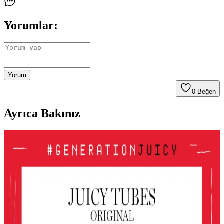
Yorumlar:
Yorum
0
Beğen
Ayrıca Bakınız
Le Mabelle Altın Pembe Beyaz Glitter Simli Kız
Çocuk Jel Farı Pratik ve Işıltılı Göz Makyajı
Deneyimi
Le Mabelle'nin pembe, altın ve beyaz tonlarındaki jel farı, kolay
uygulama ve parlaklık sağlar. Çocuklar için uygun, pratik ve
eğlenceli göz makyajı seçeneği sunar.
Gri ve Akınca Renklerinin Kozmetik ve Makyajda