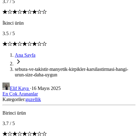
3.7
/
5
İkinci ürün
3.5
/
5
Ana Sayfa
sebura-ve-takistir-manyetik-kirpikler-karsilastirmasi-hangi-
urun-size-daha-uygun
Elif Kaya
·
16 Mayıs 2025
En Çok Arananlar
Kategoriler:
guzellik
Birinci ürün
3.7
/
5