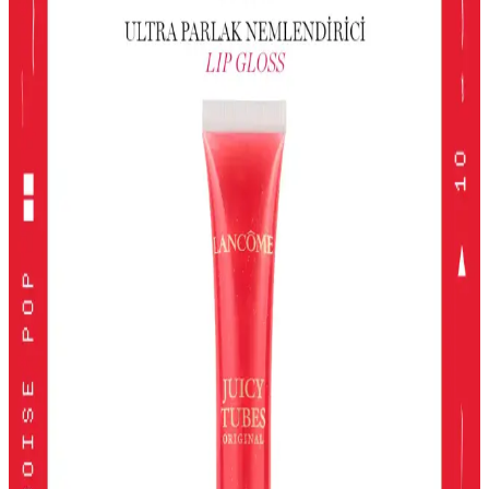
Kullanımı ve Uygulama İpuçları
Gri ve akınca renkleri, makyajda şıklık ve doğal görünüm sağlar.
Uygulama teknikleri ve renk uyumu ile farklı tarzlar
yakalayabilirsiniz.
Alerji Dostu ve Doğal Makyaj Ürünleri: Güvenle
Kullanabileceğiniz En İyi Seçenekler
Alerji dostu ve doğal makyaj ürünleri, hassas ciltler için güvenli,
çevre dostu ve dermatolojik testlerden geçmiş seçenekler sunar.
Doğru ürün seçimiyle güzelliğinizi koruyabilirsiniz.
Kiko Milano Unlımıted Double Touch Likit Ruj:
Uzun Süre Kalıcı ve Şık Dudaklar
Kiko Milano'nun Unlımıted Double Touch serisi, yüksek
pigmentasyon ve uzun süre kalıcılık sunan iki aşamalı likit ruj
koleksiyonudur. Doğal ve şık görünüm için ideal seçenekler içerir.
2024 Yılında En İyi Far Paletleri: Renk ve Kalitenin
Buluşması