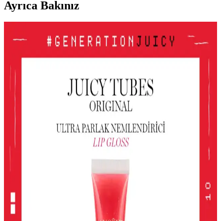
Ayrıca Bakınız
Le Mabelle Altın Pembe Beyaz Glitter Simli Kız
Çocuk Jel Farı Pratik ve Işıltılı Göz Makyajı
Deneyimi
Le Mabelle'nin pembe, altın ve beyaz tonlarındaki jel farı, kolay
uygulama ve parlaklık sağlar. Çocuklar için uygun, pratik ve
eğlenceli göz makyajı seçeneği sunar.
Gri ve Akınca Renklerinin Kozmetik ve Makyajda
Kullanımı ve Uygulama İpuçları
Gri ve akınca renkleri, makyajda şıklık ve doğal görünüm sağlar.
Uygulama teknikleri ve renk uyumu ile farklı tarzlar
yakalayabilirsiniz.
Alerji Dostu ve Doğal Makyaj Ürünleri: Güvenle
Kullanabileceğiniz En İyi Seçenekler
Alerji dostu ve doğal makyaj ürünleri, hassas ciltler için güvenli,
çevre dostu ve dermatolojik testlerden geçmiş seçenekler sunar.