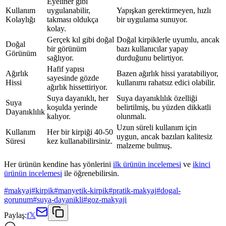
Eyeliner gibi
Kullanım
uygulanabilir,
Yapışkan gerektirmeyen, hızlı
Kolaylığı
takması oldukça
bir uygulama sunuyor.
kolay.
Gerçek kıl gibi doğal
Doğal kirpiklerle uyumlu, ancak
Doğal
bir görünüm
bazı kullanıcılar yapay
Görünüm
sağlıyor.
durduğunu belirtiyor.
Hafif yapısı
Ağırlık
Bazen ağırlık hissi yaratabiliyor,
sayesinde gözde
Hissi
kullanımı rahatsız edici olabilir.
ağırlık hissettiriyor.
Suya dayanıklı, her
Suya dayanıklılık özelliği
Suya
koşulda yerinde
belirtilmiş, bu yüzden dikkatli
Dayanıklılık
kalıyor.
olunmalı.
Uzun süreli kullanım için
Kullanım
Her bir kirpiği 40-50
uygun, ancak bazıları kalitesiz
Süresi
kez kullanabilirsiniz.
malzeme bulmuş.
Her ürünün kendine has yönlerini
ilk ürünün incelemesi
ve
ikinci
ürünün incelemesi
ile öğrenebilirsin.
#
makyaj
#
kirpik
#
manyetik-kirpik
#
pratik-makyaj
#
dogal-
gorunum
#
suya-dayanikli
#
goz-makyaji
Paylaş:
f
𝕏