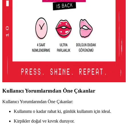
2016'dan Günümüze Asya Makyaj Trendlerinin
Değişimi ve Güncel Stil Yaklaşımları
2016'dan günümüze Asya makyaj trendleri, parlak renklerden doğal
tonlara ve belirgin uygulamalara evrildi. Dudak, göz ve cilt
makyajındaki değişimler detaylı şekilde incelenmektedir.
Lancome Juicy Tubes Nemlendirici Lip Gloss
İncelemesi ve Kullanıcı Deneyimleri
Lancome Juicy Tubes, 20 yılı aşkın süredir popüler olan, parlaklık
ve dolgunluk sağlayan, mor renk seçeneğiyle dudaklara canlılık
katan nemlendirici lip gloss ürünüdür. Kullanımı kolay ve taşınabilir
tasarımıyla öne çıkar.
Kullanıcı Yorumlarından Öne Çıkanlar
Kullanıcı Yorumlarından Öne Çıkanlar:
Kullanımı o kadar rahat ki, günlük kullanım için ideal.
Kirpikler doğal ve kıvrık duruyor.