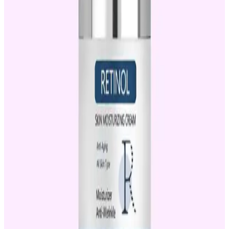
Akne ve Sivilce İzleri İçin Retinol Kremleri:
Kullanım İpuçları ve Dikkat Edilmesi Gerekenler
Retinol, akne ve sivilce izleriyle mücadelede etkili olsa da doğru
ürün seçimi ve kullanım önemlidir. Güneş koruyucu kullanımı ve
dermatolog önerileriyle en iyi sonuçlar alınabilir.
Retinol Kullanımında Güneş Koruyucu ve
Nemlendirici Ürünlerin Önemi ve Doğru Seçimi
Retinol kullanımı ciltte hassasiyet yaratabilir; bu nedenle
nemlendirici ve güneş koruyucu ürünlerin birlikte kullanımı cilt
sağlığını destekler. Doğru ürün seçimi ve kullanım rutini önemlidir.
Retinol Krem Kullanımıyla Akne Tedavisi: Bilmeniz
Gerekenler ve Doğru Uygulama Yöntemleri
Retinol, akne tedavisinde etkili olabilen bir bileşen olup, doğru
kullanım ve uzman gözetimiyle ciltteki sorunları hafifletir. Güneş
koruyucu ve dikkatli kullanım önemlidir.
Akne Sorunu İçin Retinol Krem Kullanımı: Etkileri