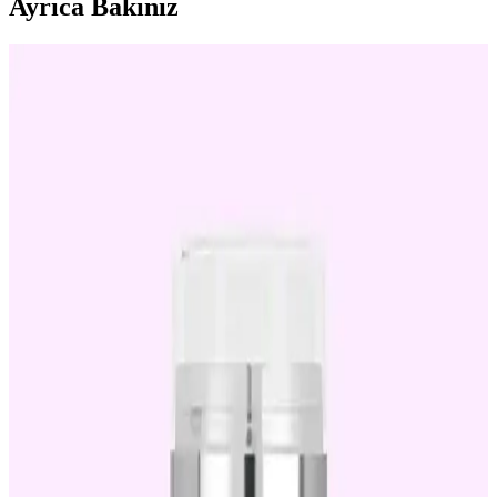
Ayrıca Bakınız
Neutrogena Retinol Boost SPF15 Gündüz Kremi:
Yaşlanma Karşıtı ve Cilt Yenileme Özellikleri
Neutrogena Retinol Boost SPF15, yaşlanma karşıtı içerikleri ve SPF
15 korumasıyla cilt yenileme ve nemlendirme sağlar, düzenli
kullanımda gözle görülür gençleşme etkisi sunar.
Göz Altı Maskesi: Kolajen ve Retinol İçeren Güney
Kore Ürünü Analizi
Göz altı maskesi, kolajen ve retinol içererek yaşlanma karşıtı ve
nemlendirici özellikler sunar, kullanıcılar parlaklık ve rahatlama
sağlar.
Akne Borcu ve Retinol Kullanımı: Güvenli ve Etkili
Cilt Bakımı İpuçları
Retinol, akne ve izlerini azaltmada etkili olsa da dikkatli
kullanılmalı. Cilt tipine uygun ürün seçimi ve doğru kullanım
önemli. Uzman önerileriyle sağlıklı cilt bakımı sağlanır.