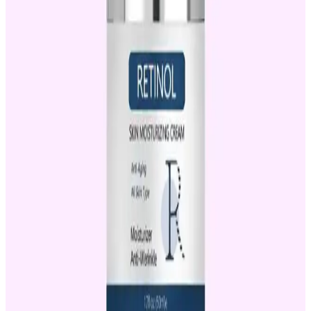
Kullanım İpuçları ve Dikkat Edilmesi Gerekenler
Retinol, akne ve sivilce izleriyle mücadelede etkili olsa da doğru
ürün seçimi ve kullanım önemlidir. Güneş koruyucu kullanımı ve
dermatolog önerileriyle en iyi sonuçlar alınabilir.
Retinol Kullanımında Güneş Koruyucu ve
Nemlendirici Ürünlerin Önemi ve Doğru Seçimi
Retinol kullanımı ciltte hassasiyet yaratabilir; bu nedenle
nemlendirici ve güneş koruyucu ürünlerin birlikte kullanımı cilt
sağlığını destekler. Doğru ürün seçimi ve kullanım rutini önemlidir.
Retinol Krem Kullanımıyla Akne Tedavisi: Bilmeniz
Gerekenler ve Doğru Uygulama Yöntemleri
Retinol, akne tedavisinde etkili olabilen bir bileşen olup, doğru
kullanım ve uzman gözetimiyle ciltteki sorunları hafifletir. Güneş
koruyucu ve dikkatli kullanım önemlidir.
Akne Sorunu İçin Retinol Krem Kullanımı: Etkileri
ve Doğru Uygulama Yöntemleri