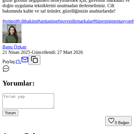
gözle görülür değişimleri deneyimlemek için, güvenilir markaları ve
doğru uygulama tekniklerini unutmadan ilerlemelisiniz. Cilt
bakımında kalite ve saf ürünler, güzelliğinizin anahtarlarıdır!
#
retinol
#
ciltbakimi
#
antiaging
#
guvenilirmarkalar
#
hiperpigmentasyon
#
Banu Özkan
21 Nisan 2025
·
Güncellendi:
27 Mart 2026
Paylaş:
f
𝕏
Yorumlar:
Yorum
0
Beğen