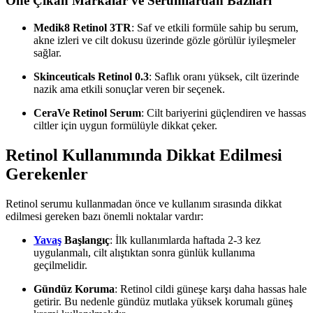
Öne Çıkan Markalar ve Serumlardan Bazıları
Medik8 Retinol 3TR
: Saf ve etkili formüle sahip bu serum,
akne izleri ve cilt dokusu üzerinde gözle görülür iyileşmeler
sağlar.
Skinceuticals Retinol 0.3
: Saflık oranı yüksek, cilt üzerinde
nazik ama etkili sonuçlar veren bir seçenek.
CeraVe Retinol Serum
: Cilt bariyerini güçlendiren ve hassas
ciltler için uygun formülüyle dikkat çeker.
Retinol Kullanımında Dikkat Edilmesi
Gerekenler
Retinol serumu kullanmadan önce ve kullanım sırasında dikkat
edilmesi gereken bazı önemli noktalar vardır:
Yavaş
Başlangıç
: İlk kullanımlarda haftada 2-3 kez
uygulanmalı, cilt alıştıktan sonra günlük kullanıma
geçilmelidir.
Gündüz Koruma
: Retinol cildi güneşe karşı daha hassas hale
getirir. Bu nedenle gündüz mutlaka yüksek korumalı güneş