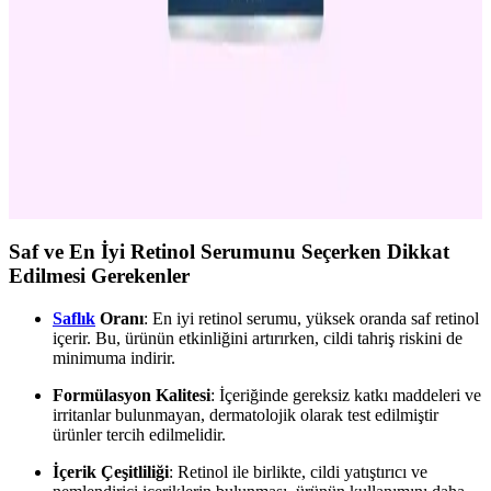
Retinol içeren kremler, akne ve izlerini azaltmada etkili olup, doğru
kullanım ve ürün seçimiyle sağlıklı bir cilt elde etmek mümkün.
Güneş koruyucu ile desteklenmelidir.
Akne Tedavisinde Retinol Krem Kullanımı: Etkileri
ve Dikkat Edilmesi Gerekenler
Retinol krem, akne ve izlerinin tedavisinde etkili olsa da doğru
kullanım ve dikkat edilmesi gereken noktalar vardır. Güneş
koruyucu ve dermatolog önerisi önemlidir.
Saf ve En İyi Retinol Serumunu Seçerken Dikkat
Edilmesi Gerekenler
Saflık
Oranı
: En iyi retinol serumu, yüksek oranda saf retinol
içerir. Bu, ürünün etkinliğini artırırken, cildi tahriş riskini de
minimuma indirir.
Formülasyon Kalitesi
: İçeriğinde gereksiz katkı maddeleri ve
irritanlar bulunmayan, dermatolojik olarak test edilmiştir
ürünler tercih edilmelidir.
İçerik Çeşitliliği
: Retinol ile birlikte, cildi yatıştırıcı ve