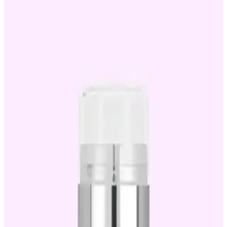
Neutrogena Retinol Boost SPF15 Gündüz Kremi:
Yaşlanma Karşıtı ve Cilt Yenileme Özellikleri
Neutrogena Retinol Boost SPF15, yaşlanma karşıtı içerikleri ve SPF
15 korumasıyla cilt yenileme ve nemlendirme sağlar, düzenli
kullanımda gözle görülür gençleşme etkisi sunar.
Göz Altı Maskesi: Kolajen ve Retinol İçeren Güney
Kore Ürünü Analizi
Göz altı maskesi, kolajen ve retinol içererek yaşlanma karşıtı ve
nemlendirici özellikler sunar, kullanıcılar parlaklık ve rahatlama
sağlar.
Akne Borcu ve Retinol Kullanımı: Güvenli ve Etkili
Cilt Bakımı İpuçları
Retinol, akne ve izlerini azaltmada etkili olsa da dikkatli
kullanılmalı. Cilt tipine uygun ürün seçimi ve doğru kullanım
önemli. Uzman önerileriyle sağlıklı cilt bakımı sağlanır.
Akne ve Sivilce İzleri İçin Retinol Kremleri: