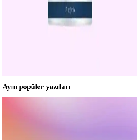
ve Doğru Uygulama Yöntemleri
Retinol içeren kremler, akne ve izlerini azaltmada etkili olup, doğru
kullanım ve ürün seçimiyle sağlıklı bir cilt elde etmek mümkün.
Güneş koruyucu ile desteklenmelidir.
Akne Tedavisinde Retinol Krem Kullanımı: Etkileri
ve Dikkat Edilmesi Gerekenler
Retinol krem, akne ve izlerinin tedavisinde etkili olsa da doğru
kullanım ve dikkat edilmesi gereken noktalar vardır. Güneş
koruyucu ve dermatolog önerisi önemlidir.
Ayın popüler yazıları