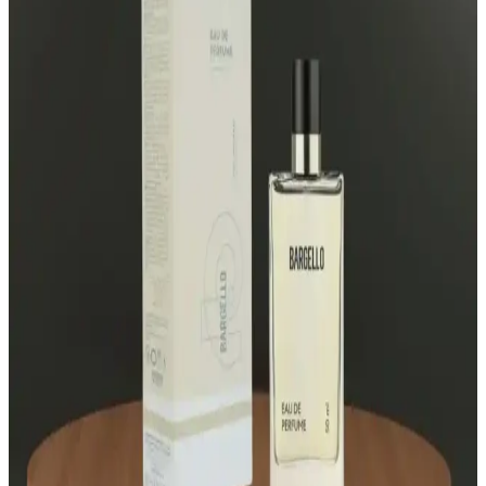
Afrodizyak etkili bakım ürünleri ve parfümler, cazibeyi artıran
notalar ve kullanım ipuçlarıyla kişisel çekiciliği yükseltir. Kendine
güveni pekiştiren bu ürünler, etkileyici ve kalıcı kokular sunar.
Lancôme Parfüm Seçimi: Tarzınıza Uygun Kokuları
Keşfedin ve Kendinizi İfade Edin
Lancôme’un çeşitli parfüm koleksiyonları, farklı tarz ve tercihlere
uygun seçenekler sunar. Kendi tarzınıza uygun kokuyu seçmek için
notaları ve kullanım alanlarını dikkate alın.
Aqua Di Polo 1987 Blue Erkek Parfümü – Odunsu
Ferahlık ve Gün Boyu Kalıcılık (50 ml)
Aqua Di Polo 1987 Blue erkek parfümü, odunsu yapı ve temiz üst
notlarla günlük kullanım için çok yönlü bir tercih sunar. 50 ml EDP,
kalıcı tazelik ve sportif zarafeti bir araya getirir; Capri esintileriyle
enerjik bir imza kazandırır.
Bargello Parfüm Seçim Rehberi: Farklı Koku
Türleri ve Kalıcılık Özellikleri
Bargello'nun geniş ürün yelpazesi, yüksek kalıcılık ve çeşitli koku