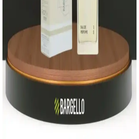
notlarla günlük kullanım için çok yönlü bir tercih sunar. 50 ml EDP,
kalıcı tazelik ve sportif zarafeti bir araya getirir; Capri esintileriyle
enerjik bir imza kazandırır.
Bargello Parfüm Seçim Rehberi: Farklı Koku
Türleri ve Kalıcılık Özellikleri
Bargello'nun geniş ürün yelpazesi, yüksek kalıcılık ve çeşitli koku
profilleriyle kişisel tarzınıza uygun parfüm seçiminde rehberlik eder.
Bargello Parfüm Çeşitleri ve Fiyatları: Kalite ve
Uygun Fiyat Seçenekleri
Bargello, geniş ürün yelpazesi ve kalıcı kokuları ile dikkat çeken bir
marka. Parfüm, oda kokusu ve kolonya seçenekleriyle kaliteyi
uygun fiyatlara sunar.
Bargello Parfüm Setleri: Kalıcılık ve Çeşitlilikte Yeni
Bir Düzey
Bargello parfüm setleri, farklı koku seçenekleri ve kalıcılık
seviyeleriyle günlük ve özel kullanımlar için ideal, estetik ve kaliteli
ürünler sunar.