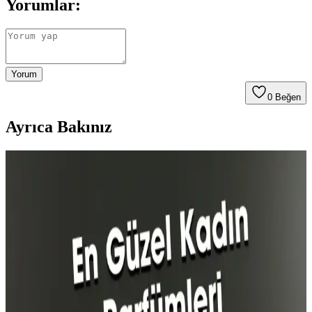
Yorumlar:
Yorum
0
Beğen
Ayrıca Bakınız
Avon V for Victory Erkek Parfümü: Ferah ve
Enerjik Günlük Kullanım Kokusu
Avon'un V for Victory erkek parfümü, limon ve narenciye
notalarıyla ferah ve kalıcı bir koku sunar. Gün boyu tazelik ve enerji
sağlayan bu hafif parfüm, gençler ve aktif yaşam tarzı benimseyenler
için ideal.
Calvin Klein Contradiction ve Lancome La Nuit
Tresor Parfüm Karşılaştırması