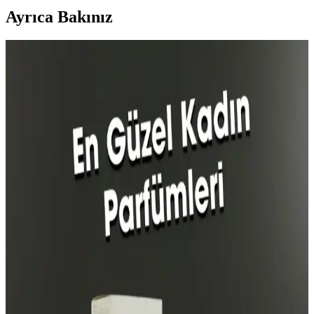
Ayrıca Bakınız
Avon V for Victory Erkek Parfümü: Ferah ve
Enerjik Günlük Kullanım Kokusu
Avon'un V for Victory erkek parfümü, limon ve narenciye
notalarıyla ferah ve kalıcı bir koku sunar. Gün boyu tazelik ve enerji
sağlayan bu hafif parfüm, gençler ve aktif yaşam tarzı benimseyenler
için ideal.
Calvin Klein Contradiction ve Lancome La Nuit
Tresor Parfüm Karşılaştırması
Calvin Klein Contradiction ve Lancome La Nuit Tresor
parfümlerinin özellikleri, kullanıcı yorumları ve kullanım alanları
karşılaştırılarak, seçim yaparken dikkat edilmesi gerekenler
anlatılıyor.
Afrodizyak Etkili Bakım Ürünleri ve Cazibenizi
Artıran Kokuların Özellikleri