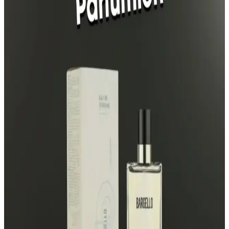
Calvin Klein Contradiction ve Lancome La Nuit Tresor
parfümlerinin özellikleri, kullanıcı yorumları ve kullanım alanları
karşılaştırılarak, seçim yaparken dikkat edilmesi gerekenler
anlatılıyor.
Afrodizyak Etkili Bakım Ürünleri ve Cazibenizi
Artıran Kokuların Özellikleri
Afrodizyak etkili bakım ürünleri ve parfümler, cazibeyi artıran
notalar ve kullanım ipuçlarıyla kişisel çekiciliği yükseltir. Kendine
güveni pekiştiren bu ürünler, etkileyici ve kalıcı kokular sunar.
Lancôme Parfüm Seçimi: Tarzınıza Uygun Kokuları
Keşfedin ve Kendinizi İfade Edin
Lancôme’un çeşitli parfüm koleksiyonları, farklı tarz ve tercihlere
uygun seçenekler sunar. Kendi tarzınıza uygun kokuyu seçmek için
notaları ve kullanım alanlarını dikkate alın.
Aqua Di Polo 1987 Blue Erkek Parfümü – Odunsu
Ferahlık ve Gün Boyu Kalıcılık (50 ml)
Aqua Di Polo 1987 Blue erkek parfümü, odunsu yapı ve temiz üst