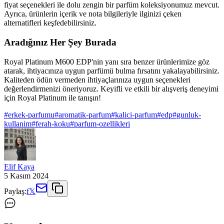
fiyat seçenekleri ile dolu zengin bir parfüm koleksiyonumuz mevcut.
Ayrıca, ürünlerin içerik ve nota bilgileriyle ilginizi çeken
alternatifleri keşfedebilirsiniz.
Aradığınız Her Şey Burada
Royal Platinum M600 EDP'nin yanı sıra benzer ürünlerimize göz
atarak, ihtiyacınıza uygun parfümü bulma fırsatını yakalayabilirsiniz.
Kaliteden ödün vermeden ihtiyaçlarınıza uygun seçenekleri
değerlendirmenizi öneriyoruz. Keyifli ve etkili bir alışveriş deneyimi
için Royal Platinum ile tanışın!
#
erkek-parfumu
#
aromatik-parfum
#
kalici-parfum
#
edp
#
gunluk-
kullanim
#
ferah-koku
#
parfum-ozellikleri
Elif Kaya
5 Kasım 2024
Paylaş:
f
𝕏