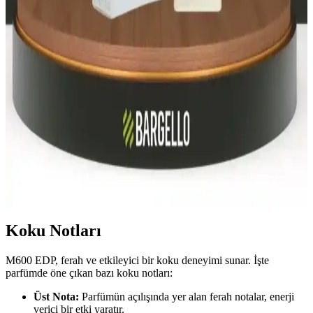
profilleriyle kişisel tarzınıza uygun parfüm seçiminde rehberlik eder.
Bargello Parfüm Çeşitleri ve Fiyatları: Kalite ve
Uygun Fiyat Seçenekleri
Bargello, geniş ürün yelpazesi ve kalıcı kokuları ile dikkat çeken bir
marka. Parfüm, oda kokusu ve kolonya seçenekleriyle kaliteyi
uygun fiyatlara sunar.
Bargello Parfüm Setleri: Kalıcılık ve Çeşitlilikte Yeni
Bir Düzey
Bargello parfüm setleri, farklı koku seçenekleri ve kalıcılık
seviyeleriyle günlük ve özel kullanımlar için ideal, estetik ve kaliteli
ürünler sunar.
Koku Notları
M600 EDP, ferah ve etkileyici bir koku deneyimi sunar. İşte
parfümde öne çıkan bazı koku notları:
Üst Nota:
Parfümün açılışında yer alan ferah notalar, enerji
verici bir etki yaratır.