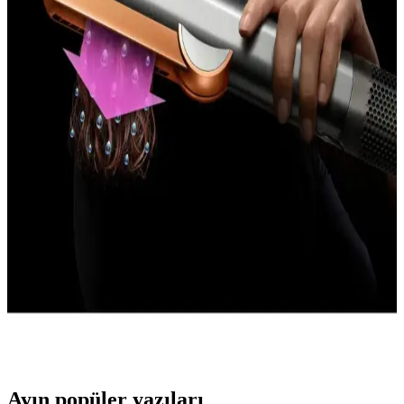
İncelemesi ve Özellikleri
Awox Axıon 9003, 2200W gücü ve şık mavi tasarımıyla hızlı ve
etkili saç kurutma sağlar. Çoklu ayar seçenekleri ve hafif yapısıyla
kullanıcıların beklentilerini karşılar.
Raks Jade 1000 W Saç Kurutma Makinesi: Güçlü
Performans ve Şık Tasarım Özellikleri
Raks Jade 1000 W saç kurutma makinesi, güçlü performansı,
ergonomik tasarımı ve pratik özellikleriyle günlük saç bakımını
kolaylaştırır. Hızlı kurutma ve soğuk hava fonksiyonu ile saçlarınız
şekil alır.
Dyson AirStreat: Gelişmiş Teknolojili Saç Bakım
Cihazı ile Sağlıklı ve Hızlı Şekillendirme
Dyson AirStreat, gelişmiş ısı kontrolü ve çoklu modlarıyla saçlara
zarar vermeden etkili kurutma ve şekillendirme sağlar, zaman ve
enerji tasarrufu sunar.
Ayın popüler yazıları