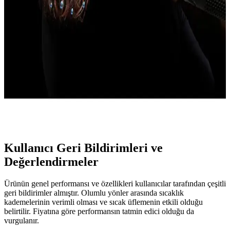
Performans ve Şık Tasarım Özellikleri
Raks Jade 1000 W saç kurutma makinesi, güçlü performansı,
ergonomik tasarımı ve pratik özellikleriyle günlük saç bakımını
kolaylaştırır. Hızlı kurutma ve soğuk hava fonksiyonu ile saçlarınız
şekil alır.
Dyson AirStreat: Gelişmiş Teknolojili Saç Bakım
Cihazı ile Sağlıklı ve Hızlı Şekillendirme
Dyson AirStreat, gelişmiş ısı kontrolü ve çoklu modlarıyla saçlara
zarar vermeden etkili kurutma ve şekillendirme sağlar, zaman ve
enerji tasarrufu sunar.
Kullanıcı Geri Bildirimleri ve
Değerlendirmeler
Ürünün genel performansı ve özellikleri kullanıcılar tarafından çeşitli
geri bildirimler almıştır. Olumlu yönler arasında sıcaklık
kademelerinin verimli olması ve sıcak üflemenin etkili olduğu
belirtilir. Fiyatına göre performansın tatmin edici olduğu da
vurgulanır.