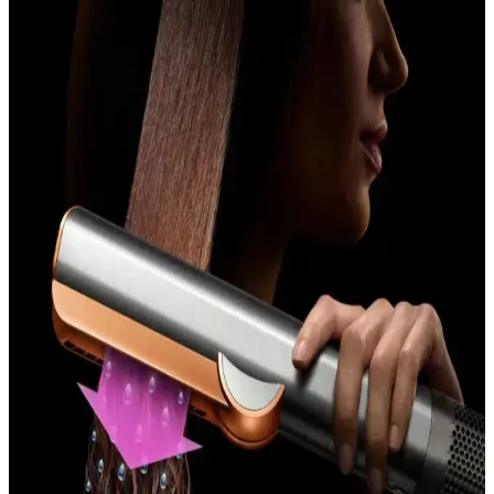
Arzum AR5014 Senfony Color 2000 W Saç
Kurutma Makinesi İncelemesi ve Özellikleri
Arzum AR5014 Senfony Color, 2000 W motor gücü, çeşitli ayar
seçenekleri ve şık tasarımıyla etkili saç kurutma ve şekillendirme
sağlar. Hafifliği ve pratik kullanımıyla öne çıkan bu model, bakım ve
temizlik kolaylığı sunar.
Grundig HD 7880 Saç Kurutma Makinesi: Güçlü
Performans ve Gelişmiş Teknolojiler
Grundig HD 7880, 2200 W gücü, iyon teknolojisi ve çeşitli
ayarlarıyla etkili ve sağlıklı saç kurutma sağlar. Ergonomik
tasarımıyla kullanımı kolaydır ve profesyonel sonuçlar sunar.
Awox Axıon 9003 Mavi Saç Kurutma Makinesi
İncelemesi ve Özellikleri
Awox Axıon 9003, 2200W gücü ve şık mavi tasarımıyla hızlı ve
etkili saç kurutma sağlar. Çoklu ayar seçenekleri ve hafif yapısıyla
kullanıcıların beklentilerini karşılar.
Raks Jade 1000 W Saç Kurutma Makinesi: Güçlü