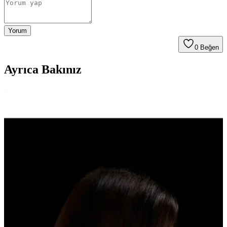
Yorum
0
Beğen
Ayrıca Bakınız
Hairens HRS-800 Iyonik Hacimlendirici Hava
Üflemeli Saç Kurutma ve Şekillendirme Cihazı
Hairens HRS-800, 1200 watt gücüyle saç kurutma ve şekillendirme
sağlar, iyon jeneratörü ile parlaklık ve elektriklenmeyi önler,
ergonomik tasarımıyla kullanımı kolaydır.
Johnson Megafön Turbo Profesyonel 3500: Güçlü
ve Dayanıklı Saç Kurutma Cihazı Özellikleri
Johnson Megafön Turbo 3500, 2400W gücü, çoklu ayar seçenekleri
ve ergonomik tasarımıyla profesyonel ve ev kullanımı için ideal,
hızlı ve güvenli saç kurutma sağlar.