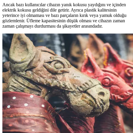
Ancak bazı kullanıcılar cihazın yanık kokusu yaydığını ve içinden
elektrik kokusu geldiğini dile getirir. Ayrıca plastik kalitesinin
yeterince iyi olmaması ve bazı parçaların kırık veya yamuk olduğu
gözlemlenir. Üfleme kapasitesinin düşük olması ve cihazın zaman
zaman çalışmayı durdurması da şikayetler arasındadır.