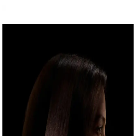
Hairens HRS-800 Iyonik Hacimlendirici Hava
Üflemeli Saç Kurutma ve Şekillendirme Cihazı
Hairens HRS-800, 1200 watt gücüyle saç kurutma ve şekillendirme
sağlar, iyon jeneratörü ile parlaklık ve elektriklenmeyi önler,
ergonomik tasarımıyla kullanımı kolaydır.
Johnson Megafön Turbo Profesyonel 3500: Güçlü
ve Dayanıklı Saç Kurutma Cihazı Özellikleri
Johnson Megafön Turbo 3500, 2400W gücü, çoklu ayar seçenekleri
ve ergonomik tasarımıyla profesyonel ve ev kullanımı için ideal,
hızlı ve güvenli saç kurutma sağlar.
Kumtel 2000 Watt Saç Kurutma Makinesi
Özellikleri ve Kullanım İpuçları
Kumtel 2000 watt saç kurutma makinesi, yüksek performans,
ergonomik tasarım ve çeşitli ayar seçenekleriyle saç bakımını
kolaylaştırır. Doğru kullanım ve bakım ile uzun ömür sağlar.