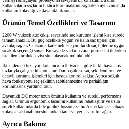
vermeyi amaçlayan profesyonel seviyede bir cihazdır. Bu ürün
kullanıcıların saçlarını hızlıca kurutmalarını sağlarken aynı zamanda
kullanım kolaylığı ve dayanıklılık sunar.
Ürünün Temel Özellikleri ve Tasarımı
2200 W yüksek güç çıkışı sayesinde saç kurutma işlemi kısa sürede
tamamlanabilir. Bu güç özellikle yoğun ve kalın saç tipleri için
avantaj sağlar. Cihazın 3 kademeli ısı ayarı farklı saç tiplerine uygun
sıcaklık seçeneği sunar. Bu sayede saçların zarar görmesini önlerken
istenilen kuruluk seviyesine ulaşmak mümkündür.
İki kademeli hız ayarı kullanıcının ihtiyacına göre farklı hava akış
hızlarıyla çalışma imkanı tanır. Dar başlık ise saç şekillendirme ve
detaylı kurutma işlemleri için hassas kontrol sağlar. Ayrıca soğuk
hava fonksiyonu saç şeklinin sabitlenmesine ve parlaklığın
korunmasına yardımcı olur.
Dayanıklı DC motor uzun ömürlü kullanım ve sürekli performans
sağlar. Ürünün ergonomik tasarımı kullanımı rahatlaştırır ve uzun
süreli kullanımlarda bile günlük hissini azaltır. Asma kancası cihazın
kolayca saklanabilmesine imkan tanır ve yer tasarrufu sağlar.
Ayrıca Bakınız