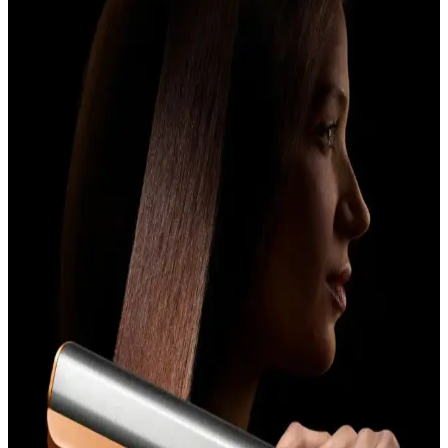
Kumtel 2000 Watt Saç Kurutma Makinesi
Özellikleri ve Kullanım İpuçları
Kumtel 2000 watt saç kurutma makinesi, yüksek performans,
ergonomik tasarım ve çeşitli ayar seçenekleriyle saç bakımını
kolaylaştırır. Doğru kullanım ve bakım ile uzun ömür sağlar.
Arzum AR5014 Senfony Color 2000 W Saç
Kurutma Makinesi İncelemesi ve Özellikleri
Arzum AR5014 Senfony Color, 2000 W motor gücü, çeşitli ayar
seçenekleri ve şık tasarımıyla etkili saç kurutma ve şekillendirme
sağlar. Hafifliği ve pratik kullanımıyla öne çıkan bu model, bakım ve
temizlik kolaylığı sunar.
Grundig HD 7880 Saç Kurutma Makinesi: Güçlü
Performans ve Gelişmiş Teknolojiler
Grundig HD 7880, 2200 W gücü, iyon teknolojisi ve çeşitli
ayarlarıyla etkili ve sağlıklı saç kurutma sağlar. Ergonomik
tasarımıyla kullanımı kolaydır ve profesyonel sonuçlar sunar.
Awox Axıon 9003 Mavi Saç Kurutma Makinesi