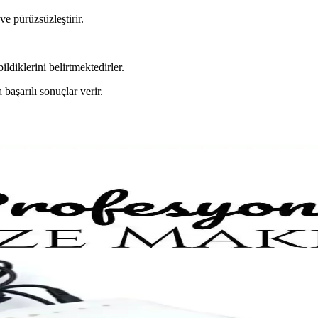
ve pürüzsüzleştirir.
ildiklerini belirtmektedirler.
başarılı sonuçlar verir.
Grit Yapısının Önemi
i, doğru kullanım ve bakım ipuçlarıyla tırnaklarınız sağlıklı ve güzel ka
trendleri
çin ideal, kolay kullanımlı ve çeşitli malzemeleriyle kişisel bakımda öne
fesyonel Kozmetik Uygulamaları
yonel kozmetik uygulamalarında üstün performans sunar. Doğru seçim, est