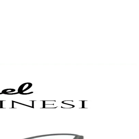
lır.
 çıkan bir kozmetik ürünüdür.
etik ve güvenlik açısından kritik öneme sahiptir.