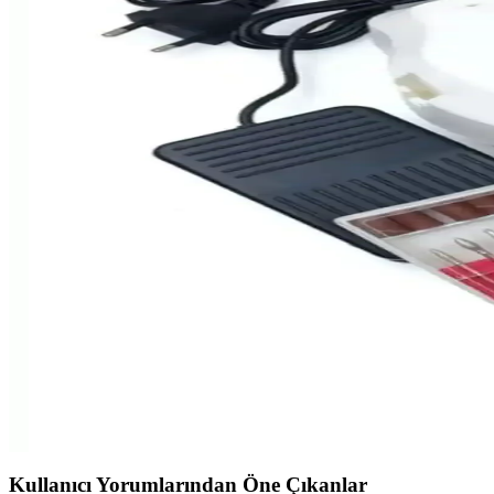
Protez Tırnak ve Qbee Professional Ürünleri: Güncel
Protez tırnaklar estetik ve bakımda önemli yer tutar. Qbee Professional
Başlangıç ve Uzman Tırnak Süsleme Setleri Seçimi v
Tırnak süsleme setleri, kişisel bakım ve profesyonel uygulamalar için 
MOMO Profesyonel Protez Tırnak Kağıt Törpü İncelem
MOMO protez tırnak törpüsü, hijyenik, dayanıklı ve kullanımı kolay tas
Elea 500 Lü Tips Protez Tırnak Kemik Profesyonel Ku
Elea 500 Lü Tips Protez Tırnak Kemik, yarım ay şekli ve ekru renk seçe
FREELADY Profesyonel Protez Tırnak Freze Törpü M
FREELADY Protez Tırnak Elektrikli Freze Törpü Makinesi, Türkiye yap
çeşitli uç uyumlarıyla çok amaçlı kullanıma olanak verir.
Kullanıcı Yorumlarından Öne Çıkanlar