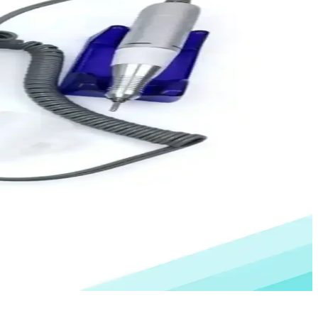
ve kullanım ipuçlarını keşfedin.
l bir araçtır.
ndirilebilir yüksek kaliteli tırnak kemikleridir.
V ve 35.000 RPM ile hızlı törpüleme sağlar; çift yönlü çalışma ve