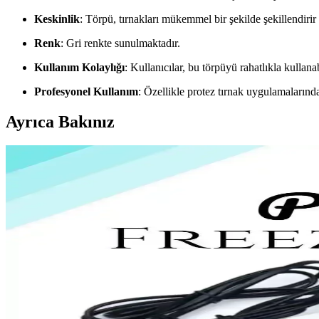
Keskinlik
: Törpü, tırnakları mükemmel bir şekilde şekillendirir 
Renk
: Gri renkte sunulmaktadır.
Kullanım Kolaylığı
: Kullanıcılar, bu törpüyü rahatlıkla kullanab
Profesyonel Kullanım
: Özellikle protez tırnak uygulamalarında 
Ayrıca Bakınız
Protez Tırnak Bakımında Kağıt Törpüsü ve 100/180 
Protez tırnak bakımında kağıt törpülerin ve 100/180 grit yapısının önem
Freelady protez tırnak seti ile kişisel bakım ve estetik 
Freelady protez tırnak seti, estetik ve dayanıklı tırnak uygulamaları i
Protez Tırnak Frezeleri: Güç ve Güvenilirlik ile Pro
Protez tırnak frezeleri, yüksek güç ve dayanıklılık sağlayarak profes