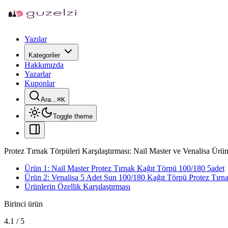
Yazılar
Kategoriler
Hakkımızda
Yazarlar
Kuponlar
Ara...
⌘
K
Toggle theme
Protez Tırnak Törpüleri Karşılaştırması: Nail Master ve Venalisa Ürünl
Ürün 1: Nail Master Protez Tırnak Kağıt Törpü 100/180 5adet
Ürün 2: Venalisa 5 Adet Sun 100/180 Kağıt Törpü Protez Tırn
Ürünlerin Özellik Karşılaştırması
Birinci ürün
4.1
/
5