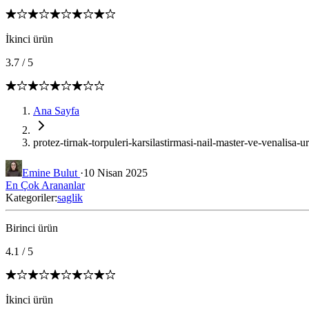
İkinci ürün
3.7
/
5
Ana Sayfa
protez-tirnak-torpuleri-karsilastirmasi-nail-master-ve-venalisa-ur
Emine Bulut
·
10 Nisan 2025
En Çok Arananlar
Kategoriler:
saglik
Birinci ürün
4.1
/
5
İkinci ürün