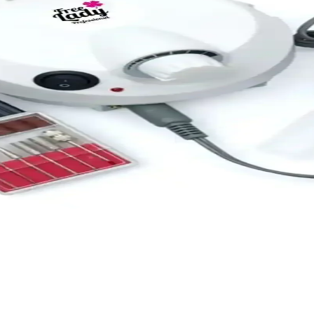
 Trendler ve Uygulama İpuçları
 ürünleriyle ilgili temel bilgiler ve uygulama ipuçları burada.
e Kullanım Rehberi
çeşitli seçenekler sunar. Başlangıç ve uzman seviyesine uygun ürünleri 
esi ve Kullanım Özellikleri
arımıyla tırnak şekillendirmede profesyonel ve kişisel kullanım için idea
llanım İçin Dayanıklı ve Estetik Ürün
neğiyle profesyonel kullanım için tasarlanmış, dayanıklı ve kolay şekille
akinesi - Siyah, 35W, 35.000 RPM, Türkiye Üretimi
ımı siyah gövdeyle profesyonel salonlar için tasarlanmıştır. 35W, 220