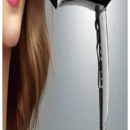
Orzax Ocean Biotin 60 Kapsül, yüksek doz biotin içeriğiyle saç ve
tırnakların güçlenmesine katkı sağlar, doğal ve kolay kullanımlı
formülüyle sağlıklı görünüm sunar.
Vicks Vapo Rub Mentollü Merhem Ürün İncelemesi
ve Kullanıcı Yorumları
Vicks Vapo Rub Mentollü Merhem, doğal içerikleriyle solunum
yollarını rahatlatırken, geniş cilt uyumu ve kullanım kolaylığı sağlar.
Kokusu ise kullanıcılar arasında farklı deneyimler yaratıyor.
Naturamisse E Vitamini Serumu 20 ml Doğal ve
Güçlü Cilt Bakım Ürünü
Naturamisse E Vitamini 20 ml, doğal içeriklerle cilt ve saç bakımını
destekleyen, yaşlanma ve UV hasarına karşı koruyan etkili bir
serumdur.
Erkeklerin Tırnak Bakımı: Estetik, Sağlık ve
Toplumsal Algı Üzerine Bir İnceleme
Erkeklerin tırnak bakımı, estetik ve sağlık açısından önem
kazanırken, toplumsal cinsiyet normlarını sorgulayan bir ifade biçimi