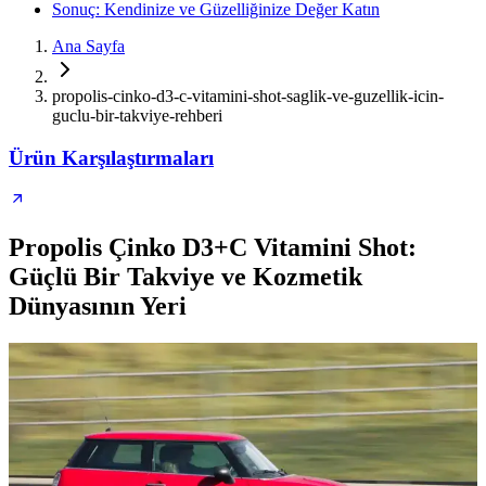
Sonuç: Kendinize ve Güzelliğinize Değer Katın
Ana Sayfa
propolis-cinko-d3-c-vitamini-shot-saglik-ve-guzellik-icin-
guclu-bir-takviye-rehberi
Ürün Karşılaştırmaları
Propolis Çinko D3+C Vitamini Shot:
Güçlü Bir Takviye ve Kozmetik
Dünyasının Yeri