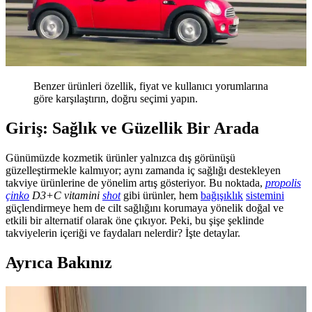
Benzer ürünleri özellik, fiyat ve kullanıcı yorumlarına
göre karşılaştırın, doğru seçimi yapın.
Giriş: Sağlık ve Güzellik Bir Arada
Günümüzde kozmetik ürünler yalnızca dış görünüşü
güzelleştirmekle kalmıyor; aynı zamanda iç sağlığı destekleyen
takviye ürünlerine de yönelim artış gösteriyor. Bu noktada,
propolis
çinko
D3+C vitamini
shot
gibi ürünler, hem
bağışıklık
sistemini
güçlendirmeye hem de cilt sağlığını korumaya yönelik doğal ve
etkili bir alternatif olarak öne çıkıyor. Peki, bu şişe şeklinde
takviyelerin içeriği ve faydaları nelerdir? İşte detaylar.
Ayrıca Bakınız
Hemorox 3'lü Krem Seti ile Hemoroid