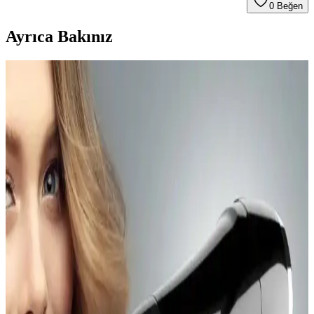
0
Beğen
Ayrıca Bakınız
Hemorox 3'lü Krem Seti ile Hemoroid
Rahatsızlıklarına Etkili Çözüm Sunar
Hemorox 3'lü krem seti, hemoroidlerin neden olduğu rahatsızlıkları
hafifletir, şişlikleri azaltır ve iyileşme sürecini hızlandırır, düzenli
kullanımda kısa sürede etkili sonuçlar sağlar.
2024 Yılında En İyi Kaşıntı Kremleri ve Kullanım
İpuçları
2024 yılında öne çıkan, dermatolojik testlerden geçmiş ve cilt dostu
kaşıntı kremleri hakkında bilgiler, içerik, kullanım alanları ve dikkat
edilmesi gerekenler detaylı şekilde sunuluyor.
Oral-B Essential Floss Diş İpi ile Günlük Ağız
Bakımında Etkili ve Güvenilir Temizlik Çözümü
Oral-B Essential Floss diş ipi, uzun ve ekonomik paketleri, kolay