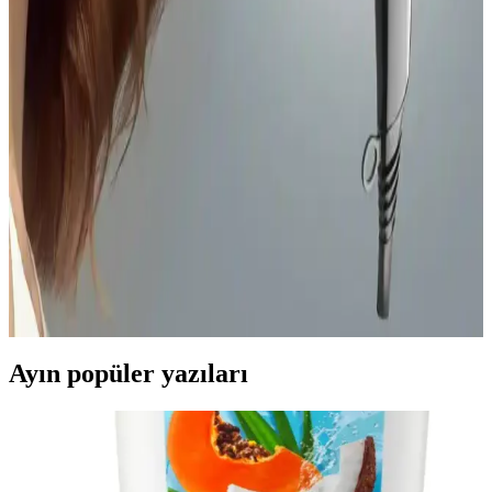
Erkeklerin Tırnak Bakımı: Estetik, Sağlık ve
Toplumsal Algı Üzerine Bir İnceleme
Erkeklerin tırnak bakımı, estetik ve sağlık açısından önem
kazanırken, toplumsal cinsiyet normlarını sorgulayan bir ifade biçimi
haline geliyor. Bu uygulama kişisel bakımda çeşitliliği artırıyor.
Saç Kurutma Yöntemleri: Fön Makinesi ve Doğal
Kurutmanın Saç Sağlığına Etkileri
Fön makinesi hızlı kurutma sağlarken ısı hasarı riski taşır. Doğal
kurutma ise ısıyı önler ancak sürtünme ve nemli saç derisi
sorunlarına yol açabilir. Saç tipi ve ihtiyaçlara göre dengeli seçim
önemlidir.
Ayın popüler yazıları