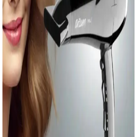
kullanımı ve etkili temizliğiyle günlük ağız bakımında vazgeçilmez
bir yardımcıdır. Güvenli ve hijyenik yapısıyla diş sağlığını korur.
Orzax Ocean Biotin 60 Kapsül ile Saç ve Tırnak
Sağlığını Güçlendirin
Orzax Ocean Biotin 60 Kapsül, yüksek doz biotin içeriğiyle saç ve
tırnakların güçlenmesine katkı sağlar, doğal ve kolay kullanımlı
formülüyle sağlıklı görünüm sunar.
Vicks Vapo Rub Mentollü Merhem Ürün İncelemesi
ve Kullanıcı Yorumları
Vicks Vapo Rub Mentollü Merhem, doğal içerikleriyle solunum
yollarını rahatlatırken, geniş cilt uyumu ve kullanım kolaylığı sağlar.
Kokusu ise kullanıcılar arasında farklı deneyimler yaratıyor.
Naturamisse E Vitamini Serumu 20 ml Doğal ve
Güçlü Cilt Bakım Ürünü
Naturamisse E Vitamini 20 ml, doğal içeriklerle cilt ve saç bakımını
destekleyen, yaşlanma ve UV hasarına karşı koruyan etkili bir
serumdur.