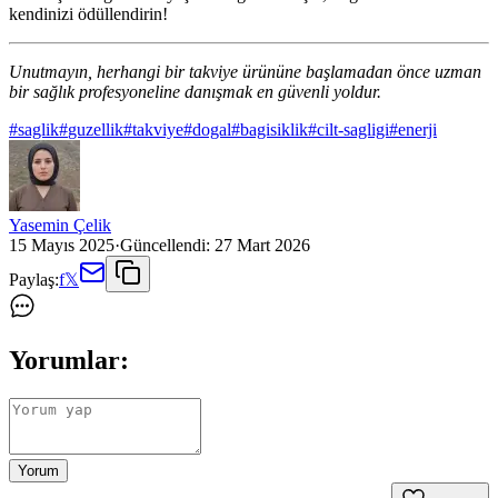
kendinizi ödüllendirin!
Unutmayın, herhangi bir takviye ürününe başlamadan önce uzman
bir sağlık profesyoneline danışmak en güvenli yoldur.
#
saglik
#
guzellik
#
takviye
#
dogal
#
bagisiklik
#
cilt-sagligi
#
enerji
Yasemin Çelik
15 Mayıs 2025
·
Güncellendi:
27 Mart 2026
Paylaş:
f
𝕏
Yorumlar:
Yorum