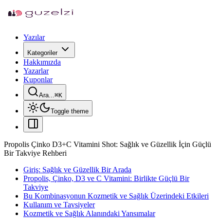
Yazılar
Kategoriler
Hakkımızda
Yazarlar
Kuponlar
Ara...
⌘
K
Toggle theme
Propolis Çinko D3+C Vitamini Shot: Sağlık ve Güzellik İçin Güçlü
Bir Takviye Rehberi
Giriş: Sağlık ve Güzellik Bir Arada
Propolis, Çinko, D3 ve C Vitamini: Birlikte Güçlü Bir
Takviye
Bu Kombinasyonun Kozmetik ve Sağlık Üzerindeki Etkileri
Kullanım ve Tavsiyeler
Kozmetik ve Sağlık Alanındaki Yansımalar