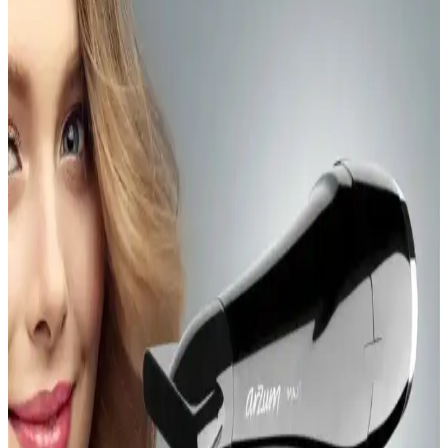
Rahatsızlıklarına Etkili Çözüm Sunar
Hemorox 3'lü krem seti, hemoroidlerin neden olduğu rahatsızlıkları
hafifletir, şişlikleri azaltır ve iyileşme sürecini hızlandırır, düzenli
kullanımda kısa sürede etkili sonuçlar sağlar.
2024 Yılında En İyi Kaşıntı Kremleri ve Kullanım
İpuçları
2024 yılında öne çıkan, dermatolojik testlerden geçmiş ve cilt dostu
kaşıntı kremleri hakkında bilgiler, içerik, kullanım alanları ve dikkat
edilmesi gerekenler detaylı şekilde sunuluyor.
Oral-B Essential Floss Diş İpi ile Günlük Ağız
Bakımında Etkili ve Güvenilir Temizlik Çözümü
Oral-B Essential Floss diş ipi, uzun ve ekonomik paketleri, kolay
kullanımı ve etkili temizliğiyle günlük ağız bakımında vazgeçilmez
bir yardımcıdır. Güvenli ve hijyenik yapısıyla diş sağlığını korur.
Orzax Ocean Biotin 60 Kapsül ile Saç ve Tırnak
Sağlığını Güçlendirin