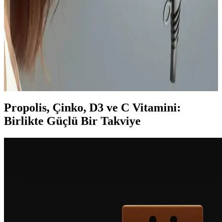
haline geliyor. Bu uygulama kişisel bakımda çeşitliliği artırıyor.
Saç Kurutma Yöntemleri: Fön Makinesi ve Doğal
Kurutmanın Saç Sağlığına Etkileri
Fön makinesi hızlı kurutma sağlarken ısı hasarı riski taşır. Doğal
kurutma ise ısıyı önler ancak sürtünme ve nemli saç derisi
sorunlarına yol açabilir. Saç tipi ve ihtiyaçlara göre dengeli seçim
önemlidir.
Propolis, Çinko, D3 ve C Vitamini:
Birlikte Güçlü Bir Takviye