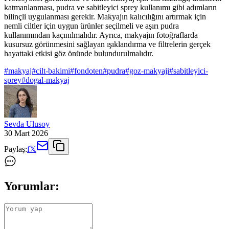
katmanlanması, pudra ve sabitleyici sprey kullanımı gibi adımların
bilinçli uygulanması gerekir. Makyajın kalıcılığını artırmak için
nemli ciltler için uygun ürünler seçilmeli ve aşırı pudra
kullanımından kaçınılmalıdır. Ayrıca, makyajın fotoğraflarda
kusursuz görünmesini sağlayan ışıklandırma ve filtrelerin gerçek
hayattaki etkisi göz önünde bulundurulmalıdır.
#
makyaj
#
cilt-bakimi
#
fondoten
#
pudra
#
goz-makyaji
#
sabitleyici-
sprey
#
dogal-makyaj
Sevda Ulusoy
30 Mart 2026
Paylaş:
f
𝕏
Yorumlar: