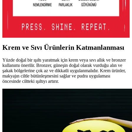
İncelemesi ve Kullanıcı Deneyimleri
Lancome Juicy Tubes, 20 yılı aşkın süredir popüler olan, parlaklık
ve dolgunluk sağlayan, mor renk seçeneğiyle dudaklara canlılık
katan nemlendirici lip gloss ürünüdür. Kullanımı kolay ve taşınabilir
tasarımıyla öne çıkar.
Krem ve Sıvı Ürünlerin Katmanlanması
Yüzde doğal bir ışıltı yaratmak için krem veya sıvı allık ve bronzer
kullanımı önerilir. Bronzer, güneşin doğal olarak vurduğu alın ve
şakak bölgelerine çok az ve dikkatli uygulanmalıdır. Krem ürünler,
makyajın ciltle bütünleşmesini sağlar ve pudra uygulaması
öncesinde ciltteki ışıltıyı artırır.