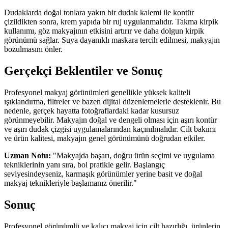
Dudaklarda doğal tonlara yakın bir dudak kalemi ile kontür
çizildikten sonra, krem yapıda bir ruj uygulanmalıdır. Takma kirpik
kullanımı, göz makyajının etkisini artırır ve daha dolgun kirpik
görünümü sağlar. Suya dayanıklı maskara tercih edilmesi, makyajın
bozulmasını önler.
Gerçekçi Beklentiler ve Sonuç
Profesyonel makyaj görünümleri genellikle yüksek kaliteli
ışıklandırma, filtreler ve bazen dijital düzenlemelerle desteklenir. Bu
nedenle, gerçek hayatta fotoğraflardaki kadar kusursuz
görünmeyebilir. Makyajın doğal ve dengeli olması için aşırı kontür
ve aşırı dudak çizgisi uygulamalarından kaçınılmalıdır. Cilt bakımı
ve ürün kalitesi, makyajın genel görünümünü doğrudan etkiler.
Uzman Notu:
"Makyajda başarı, doğru ürün seçimi ve uygulama
tekniklerinin yanı sıra, bol pratikle gelir. Başlangıç
seviyesindeyseniz, karmaşık görünümler yerine basit ve doğal
makyaj teknikleriyle başlamanız önerilir."
Sonuç
Profesyonel görünümlü ve kalıcı makyaj için cilt hazırlığı, ürünlerin