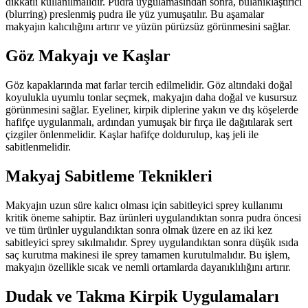
dikkatli kullanılmalıdır. Pudra uygulamasından sonra, bulanıklaştırıcı
(blurring) preslenmiş pudra ile yüz yumuşatılır. Bu aşamalar
makyajın kalıcılığını artırır ve yüzün pürüzsüz görünmesini sağlar.
Göz Makyajı ve Kaşlar
Göz kapaklarında mat farlar tercih edilmelidir. Göz altındaki doğal
koyulukla uyumlu tonlar seçmek, makyajın daha doğal ve kusursuz
görünmesini sağlar. Eyeliner, kirpik diplerine yakın ve dış köşelerde
hafifçe uygulanmalı, ardından yumuşak bir fırça ile dağıtılarak sert
çizgiler önlenmelidir. Kaşlar hafifçe doldurulup, kaş jeli ile
sabitlenmelidir.
Makyaj Sabitleme Teknikleri
Makyajın uzun süre kalıcı olması için sabitleyici sprey kullanımı
kritik öneme sahiptir. Baz ürünleri uygulandıktan sonra pudra öncesi
ve tüm ürünler uygulandıktan sonra olmak üzere en az iki kez
sabitleyici sprey sıkılmalıdır. Sprey uygulandıktan sonra düşük ısıda
saç kurutma makinesi ile sprey tamamen kurutulmalıdır. Bu işlem,
makyajın özellikle sıcak ve nemli ortamlarda dayanıklılığını artırır.
Dudak ve Takma Kirpik Uygulamaları