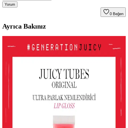
Yorum
0
Beğen
Ayrıca Bakınız
Le Mabelle Altın Pembe Beyaz Glitter Simli Kız
Çocuk Jel Farı Pratik ve Işıltılı Göz Makyajı
Deneyimi
Le Mabelle'nin pembe, altın ve beyaz tonlarındaki jel farı, kolay
uygulama ve parlaklık sağlar. Çocuklar için uygun, pratik ve
eğlenceli göz makyajı seçeneği sunar.
Gri ve Akınca Renklerinin Kozmetik ve Makyajda
Kullanımı ve Uygulama İpuçları
Gri ve akınca renkleri, makyajda şıklık ve doğal görünüm sağlar.
Uygulama teknikleri ve renk uyumu ile farklı tarzlar
yakalayabilirsiniz.
Alerji Dostu ve Doğal Makyaj Ürünleri: Güvenle