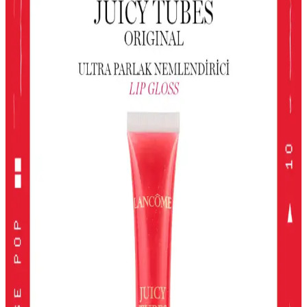
uygulama ve parlaklık sağlar. Çocuklar için uygun, pratik ve
eğlenceli göz makyajı seçeneği sunar.
Gri ve Akınca Renklerinin Kozmetik ve Makyajda
Kullanımı ve Uygulama İpuçları
Gri ve akınca renkleri, makyajda şıklık ve doğal görünüm sağlar.
Uygulama teknikleri ve renk uyumu ile farklı tarzlar
yakalayabilirsiniz.
Alerji Dostu ve Doğal Makyaj Ürünleri: Güvenle
Kullanabileceğiniz En İyi Seçenekler
Alerji dostu ve doğal makyaj ürünleri, hassas ciltler için güvenli,
çevre dostu ve dermatolojik testlerden geçmiş seçenekler sunar.
Doğru ürün seçimiyle güzelliğinizi koruyabilirsiniz.
Kiko Milano Unlımıted Double Touch Likit Ruj:
Uzun Süre Kalıcı ve Şık Dudaklar
Kiko Milano'nun Unlımıted Double Touch serisi, yüksek
pigmentasyon ve uzun süre kalıcılık sunan iki aşamalı likit ruj
koleksiyonudur. Doğal ve şık görünüm için ideal seçenekler içerir.