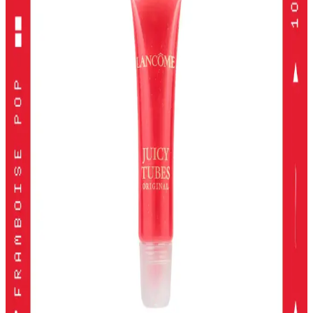
Kullanabileceğiniz En İyi Seçenekler
Alerji dostu ve doğal makyaj ürünleri, hassas ciltler için güvenli,
çevre dostu ve dermatolojik testlerden geçmiş seçenekler sunar.
Doğru ürün seçimiyle güzelliğinizi koruyabilirsiniz.
Kiko Milano Unlımıted Double Touch Likit Ruj:
Uzun Süre Kalıcı ve Şık Dudaklar
Kiko Milano'nun Unlımıted Double Touch serisi, yüksek
pigmentasyon ve uzun süre kalıcılık sunan iki aşamalı likit ruj
koleksiyonudur. Doğal ve şık görünüm için ideal seçenekler içerir.
2024 Yılında En İyi Far Paletleri: Renk ve Kalitenin
Buluşması
2024'te öne çıkan yüksek pigmentasyon ve geniş renk
seçenekleriyle en iyi far paletleri, kalıcılık ve çok yönlülük sunarak
makyajda fark yaratmanızı sağlar.
KIKO Unlimited Blush: Doğal Görünüm İçin Kalıcı
ve Hafif Allık Seçeneği