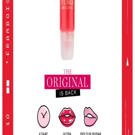
2024 Yılında En İyi Far Paletleri: Renk ve Kalitenin
Buluşması
2024'te öne çıkan yüksek pigmentasyon ve geniş renk
seçenekleriyle en iyi far paletleri, kalıcılık ve çok yönlülük sunarak
makyajda fark yaratmanızı sağlar.
KIKO Unlimited Blush: Doğal Görünüm İçin Kalıcı
ve Hafif Allık Seçeneği
KIKO'nun Unlimited Blush allığı, kalıcı, hafif ve doğal görünüm
sağlayan pembe tonlarıyla günlük makyajda ideal, pratik ve uygun
fiyatlı bir seçenek.
2016'dan Günümüze Asya Makyaj Trendlerinin
Değişimi ve Güncel Stil Yaklaşımları
2016'dan günümüze Asya makyaj trendleri, parlak renklerden doğal
tonlara ve belirgin uygulamalara evrildi. Dudak, göz ve cilt
makyajındaki değişimler detaylı şekilde incelenmektedir.
Lancome Juicy Tubes Nemlendirici Lip Gloss