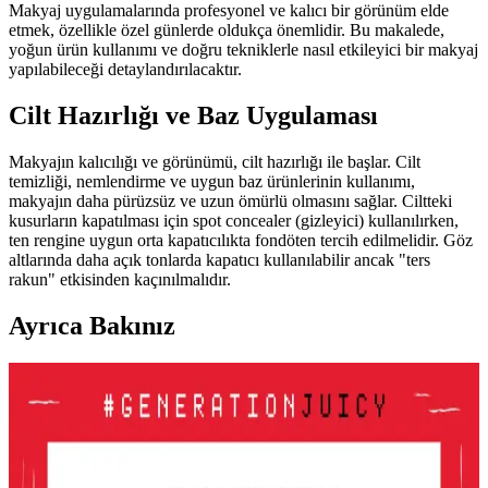
Makyaj uygulamalarında profesyonel ve kalıcı bir görünüm elde
etmek, özellikle özel günlerde oldukça önemlidir. Bu makalede,
yoğun ürün kullanımı ve doğru tekniklerle nasıl etkileyici bir makyaj
yapılabileceği detaylandırılacaktır.
Cilt Hazırlığı ve Baz Uygulaması
Makyajın kalıcılığı ve görünümü, cilt hazırlığı ile başlar. Cilt
temizliği, nemlendirme ve uygun baz ürünlerinin kullanımı,
makyajın daha pürüzsüz ve uzun ömürlü olmasını sağlar. Ciltteki
kusurların kapatılması için spot concealer (gizleyici) kullanılırken,
ten rengine uygun orta kapatıcılıkta fondöten tercih edilmelidir. Göz
altlarında daha açık tonlarda kapatıcı kullanılabilir ancak "ters
rakun" etkisinden kaçınılmalıdır.
Ayrıca Bakınız
Le Mabelle Altın Pembe Beyaz Glitter Simli Kız
Çocuk Jel Farı Pratik ve Işıltılı Göz Makyajı
Deneyimi
Le Mabelle'nin pembe, altın ve beyaz tonlarındaki jel farı, kolay