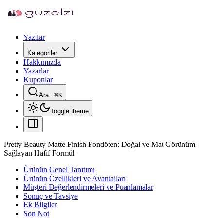
Yazılar
Kategoriler
Hakkımızda
Yazarlar
Kuponlar
Ara...
⌘
K
Toggle theme
Pretty Beauty Matte Finish Fondöten: Doğal ve Mat Görünüm
Sağlayan Hafif Formül
Ürünün Genel Tanıtımı
Ürünün Özellikleri ve Avantajları
Müşteri Değerlendirmeleri ve Puanlamalar
Sonuç ve Tavsiye
Ek Bilgiler
Son Not