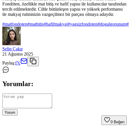
Fondöten, özellikle mat bitiş ve hafif yapısı ile kullanıcılar tarafından
tercih edilmektedir. Ciltle bütünleşen yapısı ve yüksek performansı
ile makyaj rutininizin vazgeçilmez bir parçası olmaya adaydır.
#
matfondoten
#
matbitis
#
hafifmakyaj
#
yagsizfondoten
#
dogalgorunum
#
Selin Çakır
21 Ağustos 2025
Paylaş:
f
𝕏
Yorumlar:
Yorum
0
Beğen