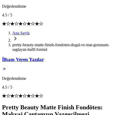
Değerlendirme
4.5
/
5
Ana Sayfa
pretty-beauty-matte-finish-fondoten-dogal-ve-mat-gorunum-
saglayan-hafif-formul
İlham Veren Yazılar
Değerlendirme
4.5
/
5
Pretty Beauty Matte Finish Fondöten:
Makyaj Çantanızın Vazgeçilmezi