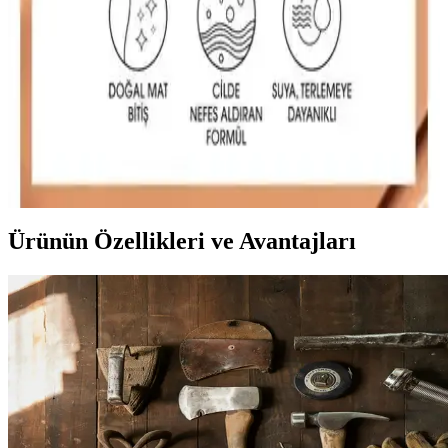
detaylı karşılaştırmasıyla, cilt tipinize uygun en iyi makyaj ürününü
seçmenize yardımcı oluyoruz.
Mac Fondötenleri Karşılaştırması: Studio Fix Fluid
SPF15 ve Studio Radiance Serum-powered Ürünleri
Mac'in iki popüler fondöteni Studio Fix Fluid SPF15 ve Studio
Radiance Serum-powered arasında kapsamlı karşılaştırma.
Performans, içerik ve kullanıcı deneyimleriyle en uygun seçimi
yapın.
Ürünün Özellikleri ve Avantajları