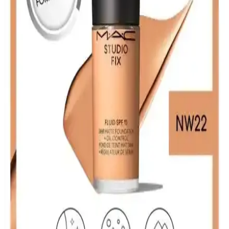
Note Detox & Protect ve Mattifying Extreme Wear fondötenleri
detaylı karşılaştırmasıyla, cilt tipinize uygun en iyi seçeneği
belirleyin. Performans, kapatıcılık ve kullanıcı yorumlarına göre
analiz edilmiştir.
Maybelline ve Rimmel Fondötenleri Karşılaştırması:
Hangi Ürün Sizin İçin Uygun
İki popüler fondöten olan Maybelline Fit Me ve Rimmel Lasting
Finish'in özelliklerini, kullanıcı yorumlarını ve performanslarını
karşılaştırıyoruz, doğru seçimi yapmanız için detaylar burada.
Mat Görünüm Fondötenleri: Pürüzsüz ve Doğal Bir
Cilt İçin Kullanım İpuçları ve Ürün Seçenekleri
Mat fondötenler, parlama yapmadan pürüzsüz ve doğal bir görünüm
sağlar. Doğru uygulama teknikleri ve ürün seçimiyle cildinizde kalıcı
ve sağlıklı bir mat görünüm elde edebilirsiniz.
Note Cosmetique ve Note Mattifying Fondöten
Karşılaştırması: Özellikler ve Kullanıcı Yorumları
İki fondötenin özellikleri, kullanıcı yorumları ve performansları