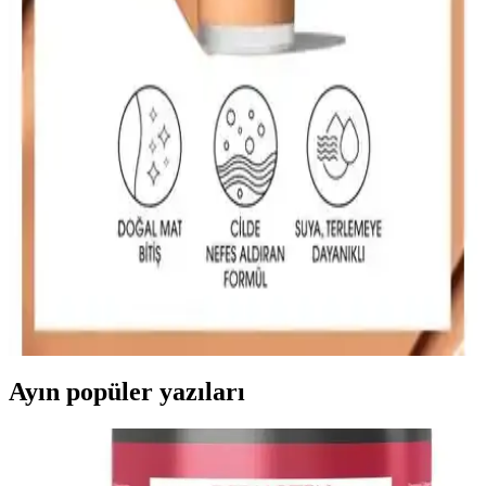
ve sağlıklı bir mat görünüm elde edebilirsiniz.
Note Cosmetique ve Note Mattifying Fondöten
Karşılaştırması: Özellikler ve Kullanıcı Yorumları
İki fondötenin özellikleri, kullanıcı yorumları ve performansları
detaylı karşılaştırmasıyla, cilt tipinize uygun en iyi makyaj ürününü
seçmenize yardımcı oluyoruz.
Mac Fondötenleri Karşılaştırması: Studio Fix Fluid
SPF15 ve Studio Radiance Serum-powered Ürünleri
Mac'in iki popüler fondöteni Studio Fix Fluid SPF15 ve Studio
Radiance Serum-powered arasında kapsamlı karşılaştırma.
Performans, içerik ve kullanıcı deneyimleriyle en uygun seçimi
yapın.
Ayın popüler yazıları