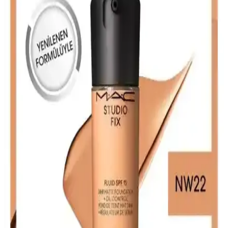
yüksek kapatıcılığa sahip Studio Fix Fluid ile ışıltılı ve cilt bakımına
odaklanan Studio Radiance Serum-powered fondöten arasındaki
farkları keşfedin.
Note Cosmetique ve Note Mattifying Fondöten
Karşılaştırması: Hangi Ürün Sizin İçin Uygun
Note Detox & Protect ve Mattifying Extreme Wear fondötenleri
detaylı karşılaştırmasıyla, cilt tipinize uygun en iyi seçeneği
belirleyin. Performans, kapatıcılık ve kullanıcı yorumlarına göre
analiz edilmiştir.
Maybelline ve Rimmel Fondötenleri Karşılaştırması:
Hangi Ürün Sizin İçin Uygun
İki popüler fondöten olan Maybelline Fit Me ve Rimmel Lasting
Finish'in özelliklerini, kullanıcı yorumlarını ve performanslarını
karşılaştırıyoruz, doğru seçimi yapmanız için detaylar burada.
Mat Görünüm Fondötenleri: Pürüzsüz ve Doğal Bir
Cilt İçin Kullanım İpuçları ve Ürün Seçenekleri
Mat fondötenler, parlama yapmadan pürüzsüz ve doğal bir görünüm
sağlar. Doğru uygulama teknikleri ve ürün seçimiyle cildinizde kalıcı