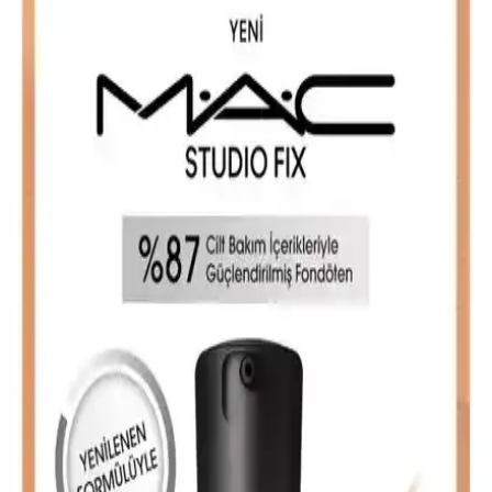
Gabrini HD Matte Fondöten hakkında spesifik bilgiler olmamakla
birlikte, mat fondötenlerin kalıcılık ve performans özellikleri genel
olarak değerlendirildi. Uygun tekniklerle kullanıldığında, doğal ve
mat bir görünüm elde etmek mümkün.
Note Fondöten Karşılaştırması: Detox & Protect ile
Luminous Moisturizing Ürünleri Analizi
Note Detox & Protect ve Luminous Moisturizing fondötenlerinin
özellikleri, kullanıcı yorumları ve performansları detaylı incelenerek,
cilt tipine uygun en iyi seçeneği belirlemenize yardımcı oluyor.
Mac Studio Fix Fluid ve Studio Radiance Serum-
powered Fondöten Karşılaştırması
İki popüler Mac fondöten ürününü detaylı karşılaştırıyoruz. Mat ve
yüksek kapatıcılığa sahip Studio Fix Fluid ile ışıltılı ve cilt bakımına
odaklanan Studio Radiance Serum-powered fondöten arasındaki
farkları keşfedin.
Note Cosmetique ve Note Mattifying Fondöten
Karşılaştırması: Hangi Ürün Sizin İçin Uygun