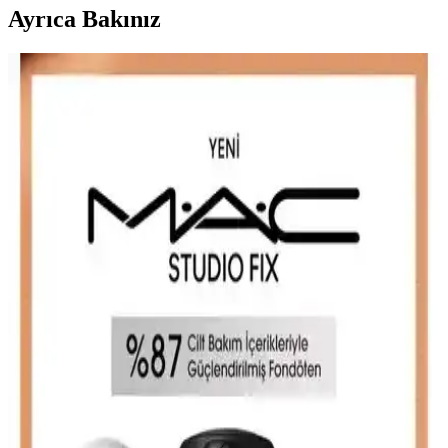
Ayrıca Bakınız
Gabrini HD Matte Fondöten İncelemesi: Kalıcılık ve
Performans Analizi
Gabrini HD Matte Fondöten hakkında spesifik bilgiler olmamakla
birlikte, mat fondötenlerin kalıcılık ve performans özellikleri genel
olarak değerlendirildi. Uygun tekniklerle kullanıldığında, doğal ve
mat bir görünüm elde etmek mümkün.
Note Fondöten Karşılaştırması: Detox & Protect ile
Luminous Moisturizing Ürünleri Analizi
Note Detox & Protect ve Luminous Moisturizing fondötenlerinin
özellikleri, kullanıcı yorumları ve performansları detaylı incelenerek,
cilt tipine uygun en iyi seçeneği belirlemenize yardımcı oluyor.
Mac Studio Fix Fluid ve Studio Radiance Serum-
powered Fondöten Karşılaştırması
İki popüler Mac fondöten ürününü detaylı karşılaştırıyoruz. Mat ve