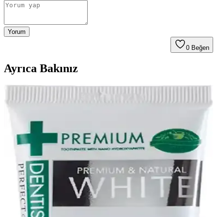
Yorum
0
Beğen
Ayrıca Bakınız
Aft Spreyleri ve Yara İyileşme Sürecine Etkileri
Analizi
Aft spreyleri, ağız içi yaraların ağrı hafifletici ve iyileşmeyi
destekleyici özellikleriyle öne çıkar. Doğru kullanımla yara iyileşme
sürecini kolaylaştırır ve yaşam kalitesini artırır.
Ağız İçi Rahatsızlıkları Hafifletmek İçin Etkili Aft
Spreyleri Rehberi
Aft spreyleri, ağız içi yaraları ve ağrılarını hızlıca hafifletir, pratik
kullanımıyla günlük yaşam kalitenizi artırır. Doğru ürün ve kullanım
ile ağız sağlığınızı koruyun.