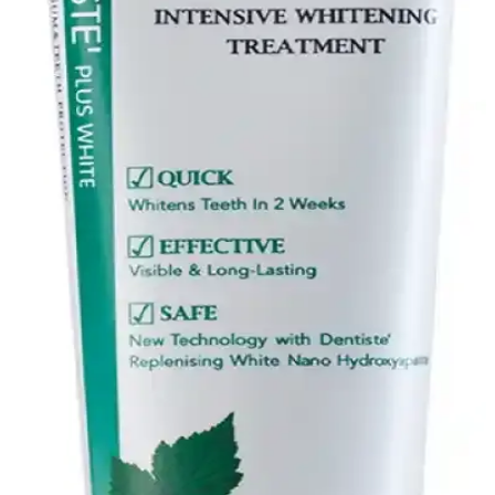
Aftoral Abfen Farma Ağız Spreyi: Ağız
Rahatsızlıklarını Hafifletmede Güvenilir Çözüm
Aftoral Abfen Farma ağız spreyi, ağız içi yaralar ve irritasyonlar için
geliştirilmiş, hızlı etkili ve pratik kullanımlı bir çözümdür. Ağrıyı
hafifletir, yara iyileşmesini destekler ve günlük yaşam kalitenizi
artırır.
Cilt Bakımında İhmal Edilen Temel Alışkanlıklar ve
Sağlıklı Cilt İçin Öneriler
Cilt bakımında güneş koruyucu, nemlendirme, su tüketimi, uyku ve
stres yönetimi gibi temel alışkanlıklar sıklıkla ihmal edilir. Bu
uygulamalar cilt sağlığını korumada kritik öneme sahiptir.
Kozmetik Ürünlerin Ağız Sağlığındaki Rolü ve Diş
Bakımında Kullanım Önerileri
Kozmetik ürünler, diş ve diş eti sağlığını destekleyerek ağız hijyenini
artırır, çürük ve hastalıkları önler, düzenli kullanım ile sağlıklı bir
gülüş sağlar.