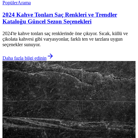
Popüler
Arama
2024 Kahve Tonları Saç Renkleri ve Trendler
Kataloğu Güncel Sezon Seçenekleri
2024'te kahve tonları saç renklerinde öne çıkıyor. Sıcak, küllü ve
çikolata kahvesi gibi varyasyonlar, farklı ten ve tarzlara uygun
seçenekler sunuyor.
Daha fazla bilgi edinin