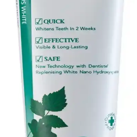
geliştirilmiş, hızlı etkili ve pratik kullanımlı bir çözümdür. Ağrıyı
hafifletir, yara iyileşmesini destekler ve günlük yaşam kalitenizi
artırır.
Cilt Bakımında İhmal Edilen Temel Alışkanlıklar ve
Sağlıklı Cilt İçin Öneriler
Cilt bakımında güneş koruyucu, nemlendirme, su tüketimi, uyku ve
stres yönetimi gibi temel alışkanlıklar sıklıkla ihmal edilir. Bu
uygulamalar cilt sağlığını korumada kritik öneme sahiptir.
Kozmetik Ürünlerin Ağız Sağlığındaki Rolü ve Diş
Bakımında Kullanım Önerileri
Kozmetik ürünler, diş ve diş eti sağlığını destekleyerek ağız hijyenini
artırır, çürük ve hastalıkları önler, düzenli kullanım ile sağlıklı bir
gülüş sağlar.
Aftoral Abfen Farma'nın Ağız Yarası Tedavisindeki
Rolü ve Kullanım Yöntemleri
Aftoral Abfen Farma, ağız yaralarının iyileşmesini destekleyen ve
ağrıyı hafifleten etkili bir ilaçtır. Kullanım detayları ve etkileri