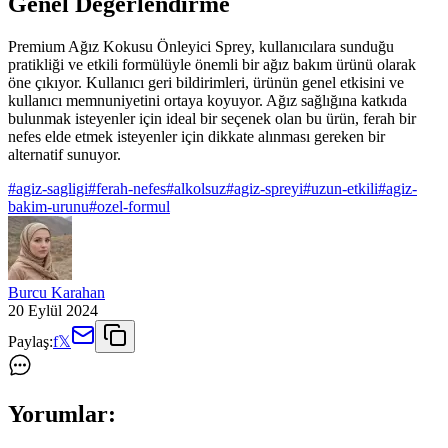
Genel Değerlendirme
Premium Ağız Kokusu Önleyici Sprey, kullanıcılara sunduğu
pratikliği ve etkili formülüyle önemli bir ağız bakım ürünü olarak
öne çıkıyor. Kullanıcı geri bildirimleri, ürünün genel etkisini ve
kullanıcı memnuniyetini ortaya koyuyor. Ağız sağlığına katkıda
bulunmak isteyenler için ideal bir seçenek olan bu ürün, ferah bir
nefes elde etmek isteyenler için dikkate alınması gereken bir
alternatif sunuyor.
#
agiz-sagligi
#
ferah-nefes
#
alkolsuz
#
agiz-spreyi
#
uzun-etkili
#
agiz-
bakim-urunu
#
ozel-formul
Burcu Karahan
20 Eylül 2024
Paylaş:
f
𝕏
Yorumlar: