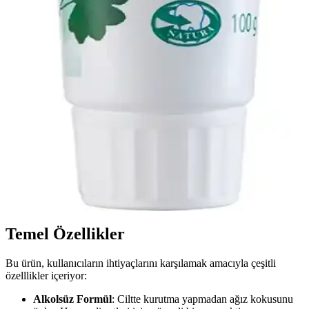
hakkında bilinmesi gerekenler burada.
Ağız Sağlığı İçin Etkili ve Sağlıklı Bakım Yöntemleri
ve Doğal Çözümler
Düzenli ağız bakımı ve doğal ürünlerle ağız sağlığını koruma
yollarını öğrenin. Diş fırçalama, dil temizliği ve doğal kürler ile ağız
hijyeninizi artırın.
Doğal 90 Gr Beyazlatıcı Diş Macunu: Güvenli ve
Etkili Ağız Bakım Seçeneği
Doğal 90 gr beyazlatıcı diş macunu, bitkisel özler ve mineral bazlı
maddelerle dişleri nazikçe temizler, beyazlatır ve ağız sağlığını
destekler. Düzenli kullanım ile etkili sonuçlar sağlar.
Temel Özellikler
Bu ürün, kullanıcıların ihtiyaçlarını karşılamak amacıyla çeşitli
özelllikler içeriyor:
Alkolsüz Formül
: Ciltte kurutma yapmadan ağız kokusunu