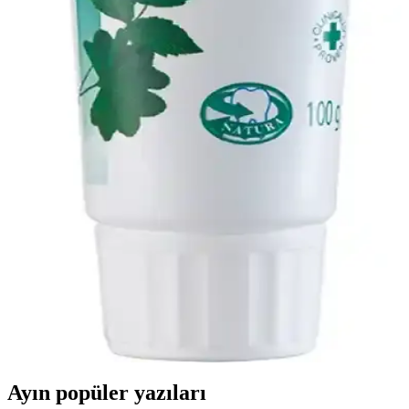
Aftoral Abfen Farma'nın Ağız Yarası Tedavisindeki
Rolü ve Kullanım Yöntemleri
Aftoral Abfen Farma, ağız yaralarının iyileşmesini destekleyen ve
ağrıyı hafifleten etkili bir ilaçtır. Kullanım detayları ve etkileri
hakkında bilinmesi gerekenler burada.
Ağız Sağlığı İçin Etkili ve Sağlıklı Bakım Yöntemleri
ve Doğal Çözümler
Düzenli ağız bakımı ve doğal ürünlerle ağız sağlığını koruma
yollarını öğrenin. Diş fırçalama, dil temizliği ve doğal kürler ile ağız
hijyeninizi artırın.
Doğal 90 Gr Beyazlatıcı Diş Macunu: Güvenli ve
Etkili Ağız Bakım Seçeneği
Doğal 90 gr beyazlatıcı diş macunu, bitkisel özler ve mineral bazlı
maddelerle dişleri nazikçe temizler, beyazlatır ve ağız sağlığını
destekler. Düzenli kullanım ile etkili sonuçlar sağlar.
Ayın popüler yazıları