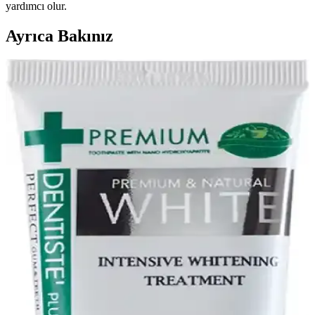
yardımcı olur.
Ayrıca Bakınız
Aft Spreyleri ve Yara İyileşme Sürecine Etkileri
Analizi
Aft spreyleri, ağız içi yaraların ağrı hafifletici ve iyileşmeyi
destekleyici özellikleriyle öne çıkar. Doğru kullanımla yara iyileşme
sürecini kolaylaştırır ve yaşam kalitesini artırır.
Ağız İçi Rahatsızlıkları Hafifletmek İçin Etkili Aft
Spreyleri Rehberi
Aft spreyleri, ağız içi yaraları ve ağrılarını hızlıca hafifletir, pratik
kullanımıyla günlük yaşam kalitenizi artırır. Doğru ürün ve kullanım
ile ağız sağlığınızı koruyun.
Aftoral Abfen Farma Ağız Spreyi: Ağız
Rahatsızlıklarını Hafifletmede Güvenilir Çözüm
Aftoral Abfen Farma ağız spreyi, ağız içi yaralar ve irritasyonlar için