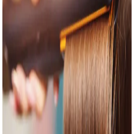
Philips BHD350/10 Thermoprotect saçı hızlı kurutur ve iyonik
teknolojiyle statik elektriklenmeyi azaltır. Üç ısı ve üç hız ayarı,
soğuk hava modu, difüzör ve dar başlıkla çok yönlü kullanım sağlar;
2 yıl garantiyle güven verir.
Johnson ve Ventoso Markalarıyla Profesyonel Saç
Kurutma Ekipmanlarının Özellikleri ve Kullanım
Avantajları
Profesyonel saç kurutma ekipmanları, kuaförler ve bireysel
kullanıcılar için hızlı ve sağlıklı saç kurutma sağlar. Johnson ve
Ventoso'nun teknolojik özellikleri ve avantajlarıyla saç bakımında
fark yaratın.
Mole M1 7’si 1 Arada Saç Şekillendirici ile Sinbo
SHD-1729 Karşılaştırması: Sonuçlar
Bu karşılaştırma Mole M1 7’si 1 Arada Saç Şekillendirici ile Sinbo
SHD-1729 arasındaki teknik özellik ve kullanıcı deneyimini özetler.
7 başlıklı set, hızlı ısınma, titanyum plakalar ve iyonik teknoloji gibi
avantajları karşılaştırır.