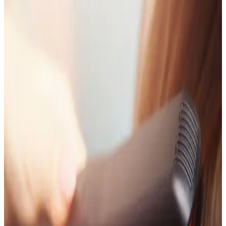
Kurutma Seti İncelemesi ve Özellikleri
Dyson Airwrap I.d.™ seti, yenilikçi tasarımı ve gelişmiş
teknolojisiyle saç şekillendirme ve kurutma deneyimini yeniden
tanımlıyor. Kullanıcı dostu özellikleriyle farklı saç tiplerine uygun
çözümler sunar.
Saç Şekillendirici Ürünler ve Kullanım İpuçları:
Sağlıklı ve Şık Saçlar İçin Rehber
Saç şekillendirici ürünler, farklı teknolojiler ve kullanım ipuçlarıyla
saçlara zarar vermeden istenilen görünümü sağlar. Doğru seçim ve
kullanım önemli.
Rowenta Brush Activ CF9000 Dönen Fırçalı Saç
Şekillendirici Özellikleri ve Kullanım Avantajları
Rowenta Brush Activ CF9000, hızlı saç şekillendirme ve kurutma
sağlayan dönen fırçalı tasarımıyla pratik kullanım sunar, farklı saç
tiplerine uyum sağlar.
Philips BHD350/10 Thermoprotect Saç Kurutma
Makinesi: Özellikler ve Kullanıcı Deneyimi