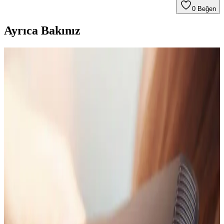
0
Beğen
Ayrıca Bakınız
Dyson Airwrap I.d.™ Saç Şekillendirme ve
Kurutma Seti İncelemesi ve Özellikleri
Dyson Airwrap I.d.™ seti, yenilikçi tasarımı ve gelişmiş
teknolojisiyle saç şekillendirme ve kurutma deneyimini yeniden
tanımlıyor. Kullanıcı dostu özellikleriyle farklı saç tiplerine uygun
çözümler sunar.
Saç Şekillendirici Ürünler ve Kullanım İpuçları:
Sağlıklı ve Şık Saçlar İçin Rehber
Saç şekillendirici ürünler, farklı teknolojiler ve kullanım ipuçlarıyla
saçlara zarar vermeden istenilen görünümü sağlar. Doğru seçim ve
kullanım önemli.
Rowenta Brush Activ CF9000 Dönen Fırçalı Saç
Şekillendirici Özellikleri ve Kullanım Avantajları