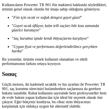
Kullanıcıların Powertec TR 901 fön makinesi hakkında söyledikleri,
ürünün genel olarak olumlu bir imaja sahip olduğunu gösteriyor.
"
Fön için sıcak ve soğuk dengesi gayet güzel
"
"
Gayet sıcak üflüyor, kalın telli saçları bile kısa zamanda
güzelce kurutuyor
"
"
Saç kurutma işinde kendi ihtiyaçlarını karşılıyor
"
"
Uygun fiyat ve performans değerlendirilince gerçekten
harika
"
Bu yorumlar, ürünün esnek kullanım olanakları ve etkili
performansının farkını ortaya koyuyor.
Sonuç
Güçlü motoru, iki kademeli sıcaklık ve hız ayarları ile Powertec TR
901, saç kurutma sürecinizi hızlandırırken saçlarınıza da gereken
bakımı sunabilir. Rahat kullanımı sayesinde hem profesyoneller hem
de evde bakım yapan kullanıcılar için ideal bir seçenek olarak öne
çıkıyor. Eğer bütçeniz kısıtlıysa, bu cihaz sizin ihtiyacınızı
karşılamak için oldukça uygun bir alternatif olabilir.