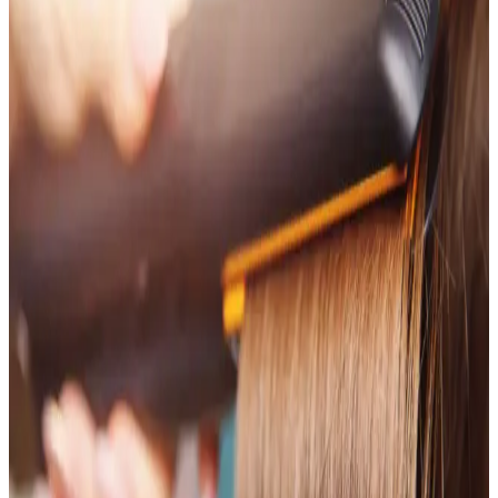
Rowenta Brush Activ CF9000, hızlı saç şekillendirme ve kurutma
sağlayan dönen fırçalı tasarımıyla pratik kullanım sunar, farklı saç
tiplerine uyum sağlar.
Philips BHD350/10 Thermoprotect Saç Kurutma
Makinesi: Özellikler ve Kullanıcı Deneyimi
Philips BHD350/10 Thermoprotect saçı hızlı kurutur ve iyonik
teknolojiyle statik elektriklenmeyi azaltır. Üç ısı ve üç hız ayarı,
soğuk hava modu, difüzör ve dar başlıkla çok yönlü kullanım sağlar;
2 yıl garantiyle güven verir.
Johnson ve Ventoso Markalarıyla Profesyonel Saç
Kurutma Ekipmanlarının Özellikleri ve Kullanım
Avantajları
Profesyonel saç kurutma ekipmanları, kuaförler ve bireysel
kullanıcılar için hızlı ve sağlıklı saç kurutma sağlar. Johnson ve
Ventoso'nun teknolojik özellikleri ve avantajlarıyla saç bakımında
fark yaratın.
Mole M1 7’si 1 Arada Saç Şekillendirici ile Sinbo