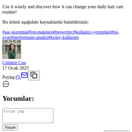
Use it wisely and discover how it can change your daily hair care
routine!
Bu ürünü aşağıdaki kaynaklarda bulabilirsiniz:
#
sac-kurutma
#
fon-makinesi
#
powertec
#
kullanici-yorumlari
#
isi-
ayari
#
performans-analizi
#
kolay-kullanim
Gülsüm Can
17 Ocak 2025
Paylaş:
f
𝕏
Yorumlar:
Yorum