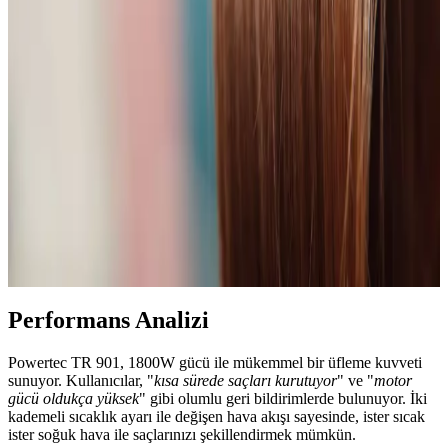
Profesyonel 3500 Watt Güçte Saç Kurutma
Makineleri: Yüksek Performans ve Güçle Hızlı
Kurutma
3500 watt gücündeki profesyonel saç kurutma makineleri, hızlı ve
etkili kurutma sağlar, saç sağlığını koruyan özellikleri ve çeşitli ayar
seçenekleriyle profesyonel ve kişisel kullanım için ideal.
Isı Hasarının Saç Üzerindeki Etkileri ve Güvenli Saç
Kurutma Sıcaklıkları Hakkında Bilimsel İnceleme
Saçta ısı hasarının oluştuğu sıcaklıklar, saç tipi ve uygulama şekline
bağlı değişkenler bilimsel araştırmalarla incelenmiştir. Isı koruyucu
ürünlerin önemi ve pratik öneriler ele alınmaktadır.
Performans Analizi
Powertec TR 901, 1800W gücü ile mükemmel bir üfleme kuvveti
sunuyor. Kullanıcılar, "
kısa sürede saçları kurutuyor
" ve "
motor
gücü oldukça yüksek
" gibi olumlu geri bildirimlerde bulunuyor. İki
kademeli sıcaklık ayarı ile değişen hava akışı sayesinde, ister sıcak
ister soğuk hava ile saçlarınızı şekillendirmek mümkün.