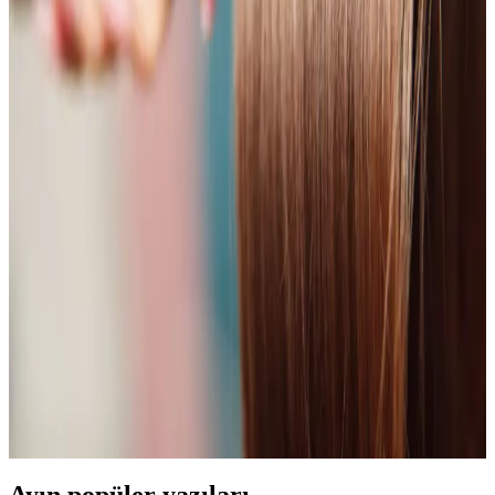
SHD-1729 Karşılaştırması: Sonuçlar
Bu karşılaştırma Mole M1 7’si 1 Arada Saç Şekillendirici ile Sinbo
SHD-1729 arasındaki teknik özellik ve kullanıcı deneyimini özetler.
7 başlıklı set, hızlı ısınma, titanyum plakalar ve iyonik teknoloji gibi
avantajları karşılaştırır.
Profesyonel 3500 Watt Güçte Saç Kurutma
Makineleri: Yüksek Performans ve Güçle Hızlı
Kurutma
3500 watt gücündeki profesyonel saç kurutma makineleri, hızlı ve
etkili kurutma sağlar, saç sağlığını koruyan özellikleri ve çeşitli ayar
seçenekleriyle profesyonel ve kişisel kullanım için ideal.
Isı Hasarının Saç Üzerindeki Etkileri ve Güvenli Saç
Kurutma Sıcaklıkları Hakkında Bilimsel İnceleme
Saçta ısı hasarının oluştuğu sıcaklıklar, saç tipi ve uygulama şekline
bağlı değişkenler bilimsel araştırmalarla incelenmiştir. Isı koruyucu
ürünlerin önemi ve pratik öneriler ele alınmaktadır.
Ayın popüler yazıları