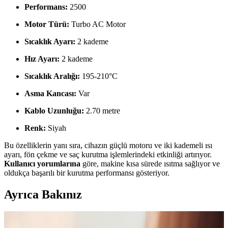
Performans:
2500
Motor Türü:
Turbo AC Motor
Sıcaklık Ayarı:
2 kademe
Hız Ayarı:
2 kademe
Sıcaklık Aralığı:
195-210°C
Asma Kancası:
Var
Kablo Uzunluğu:
2.70 metre
Renk:
Siyah
Bu özelliklerin yanı sıra, cihazın güçlü motoru ve iki kademeli ısı
ayarı, fön çekme ve saç kurutma işlemlerindeki etkinliği artırıyor.
Kullanıcı yorumlarına
göre, makine kısa sürede ısıtma sağlıyor ve
oldukça başarılı bir kurutma performansı gösteriyor.
Ayrıca Bakınız
Dyson Airwrap I.d.™ Saç Şekillendirme ve