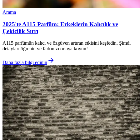
Arama
2025'te A115 Parfüm: Erkeklerin Kalıcılık ve
Çekicilik Sırrı
A115 parfümün kalıcı ve özgüven artıran etkisini keşfedin. Şimdi
detayları öğrenin ve farkınızı ortaya koyun!
Daha fazla bilgi edinin