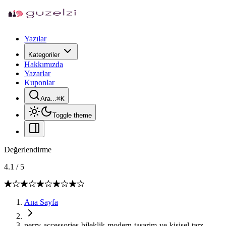
Yazılar
Kategoriler
Hakkımızda
Yazarlar
Kuponlar
Ara...
⌘
K
Toggle theme
Değerlendirme
4.1
/
5
Ana Sayfa
perry-accessories-bileklik-modern-tasarim-ve-kisisel-tarz-