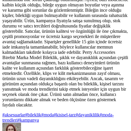
kalbin küçük olduğu, bileğe uygun olmayan boyutlar veya aşınma
ve kararma gibi sorunlar da gözlemlenmiştir. Bileğin ince olduğu
kişiler, bilekliği uygun bulmayabilir ve kullanım sırasında rahatsızlık
yaşayabilir. Ürün, kampanya fiyatıyla satışa sunulmuş olup, stok
durumu ve satıcı tercihleri doğrultusunda fiyatlar değişiklik
gösterebilir. Satıcılar, ürünün kalitesi ve özgünlüğü ile öne çıkmakta,
çeşitli promosyonlar ve ücretsiz kargo seçenekleri ile müşterilere
avantaj sağlamaktadır. Siparişler genellikle 15 gün içinde ücretsiz
iade imkanıyla tamamlanabilir, böylece kullanıcılar memnun
kalmadıkları takdirde kolayca iade edebilir. Perry Accessories
Birebir Marka Model Bileklik, şıklık ve dayanıklılık açısından çeşitli
avantajlar sunmasına rağmen, bazı kullanıcı deneyimleri ürünün
kalite ve kullanım açısından farklılık gösterebileceğine işaret
etmektedir. Özellikle, klips ve kilit mekanizmasının zayıf olması,
ürünün uzun vadeli dayanıklılığını etkileyebilir. Ancak, tasarım ve
görünüm açısından oldukça başarılı olan bu bileklik, kişisel tarzını
yansıtmak ve moda trendlerini takip etmek isteyenler için uygun bir
seçenek olarak öne çıkar. Ürünü satın almadan önce, kullanıcı
yorumlarını dikkate almak ve beden ölçüsüne özen göstermek
faydalı olacaktır.
#
aksesuarlar
#
bileklik
#
moda
#
kisisel-tarz
#
dayaniklilik
#
moda-
trendleri
#
kampanya