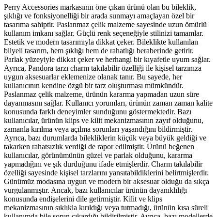
Perry Accessories markasının öne çıkan ürünü olan bu bileklik,
şıklığı ve fonksiyonelliği bir arada sunmayı amaçlayan özel bir
tasarıma sahiptir. Paslanmaz çelik malzeme sayesinde uzun ömürlü
kullanım imkanı sağlar. Güçlü renk seçeneğiyle stilinizi tamamlar.
Estetik ve modern tasarımıyla dikkat çeker. Bileklikte kullanılan
bilyeli tasarım, hem şıklığı hem de rahatlığı beraberinde getirir.
Parlak yüzeyiyle dikkat çeker ve herhangi bir kıyafetle uyum sağlar.
Ayrıca, Pandora tarzı charm takılabilir özelliği ile kişisel tarzınıza
uygun aksesuarlar eklemenize olanak tanır. Bu sayede, her
kullanıcının kendine özgü bir tarz oluşturması mümkündür.
Paslanmaz çelik malzeme, ürünün kararma yapmadan uzun süre
dayanmasını sağlar. Kullanıcı yorumları, ürünün zaman zaman kalite
konusunda farklı deneyimler sunduğunu göstermektedir. Bazı
kullanıcılar, ürünün klips ve kilit mekanizmasının zayıf olduğunu,
zamanla kırılma veya açılma sorunları yaşandığını bildirmiştir.
Ayrıca, bazı durumlarda bilekliklerin küçük veya büyük geldiği ve
takarken rahatsızlık verdiği de rapor edilmiştir. Ürünü beğenen
kullanıcılar, görünümünün güzel ve parlak olduğunu, kararma
yapmadığını ve şık durduğunu ifade etmişlerdir. Charm takılabilir
özelliği sayesinde kişisel tarzlarını yansıtabildiklerini belirtmişlerdir.
Günümüz modasına uygun ve modern bir aksesuar olduğu da sıkça
vurgulanmıştır. Ancak, bazı kullanıcılar ürünün dayanıklılığı
konusunda endişelerini dile getirmiştir. Kilit ve klips
mekanizmasının sıklıkla kırıldığı veya tutmadığı, ürünün kısa süreli
kullanımda bile sorun çıkardığı bildirilmiştir. Ayrıca, bazı modellerde