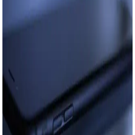
İki popüler aksesuarın malzeme, tasarım ve dayanıklılık özelliklerini
karşılaştırıyoruz. Kullanıcı yorumlarıyla ürünlerin günlük kullanım
performansını ve estetik değerlerini keşfedin.
Alkılıç FYC-666 ile Braun Series 6 B1200s
Karşılaştırması: Özellikler ve Kullanıcı Görüşleri
Bu karşılaştırmada Alkılıç FYC-666 saç sakal tıraş makinesi ile
Braun Series 6 B1200s kablosuz tıraş makinesinin teknik özellikleri
ve kullanıcı deneyimleri incelenir; kullanım türleri, ıslak/kuru
kullanım, konfor ve bakım kriterleriyle değerlendirme sunulur.
Merano Design 4mm Döküm Su Yolu Kolye
Kadınlar İçin Modern ve Zarif Aksesuar
Merano Design tarafından tasarlanan 4mm döküm su yolu kolye,
şıklığı ve dayanıklılığıyla öne çıkar. Gümüş kaplama ve kristal
detaylar, zarif ve çok yönlü kullanım sağlar.
MUJGAN ve Nascita Makyaj Süngeri
Karşılaştırması Yumuşaklık ve Uygulama
Avantajları