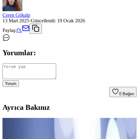
Ceren Gökalp
13 Mart 2025
·
Güncellendi:
19 Ocak 2026
Paylaş:
f
𝕏
Yorumlar:
Yorum
0
Beğen
Ayrıca Bakınız
El Aksesuar Zincirleri: Altın Kaplama Trendleri ve
Şık Kullanım İpuçları