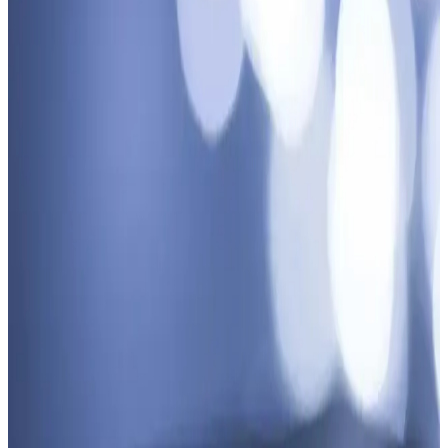
Altın kaplama zincirler, estetik ve dayanıklılığıyla öne çıkarak,
uygun fiyatlı ve şık aksesuar seçenekleri sunar. Trendleri takip
ederek uzun ömürlü kullanım sağlayabilirsiniz.
Arzum AR5014 Senfony Color 2000W Saç
Kurutma Makinesi Estetik ve İşlevsellik Bir Arada
Arzum AR5014 Senfony Color 2000W saç kurutma makinesi, şık
tasarımı ve güçlü performansıyla saçlarınızı hızlıca kurutur, farklı
ayar ve aksesuar seçenekleriyle kullanım kolaylığı sağlar.
Oral-B ve Ibrush Uyumluluklı Diş Fırçası Kapakları
Karşılaştırması
Bu makalede, Oral-B ve Ibrush uyumlu diş fırçası kapaklarının
özellikleri, kullanıcı yorumları ve karşılaştırması detaylı şekilde
inceleniyor.
Gümbüş Erkek Kolye ve Unisex Çelik Bileklik
Karşılaştırması: Malzeme, Tasarım ve Kullanıcı
Yorumları