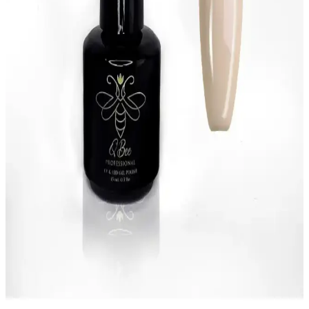
Kalıcı oje, uzun süre dayanıklılığıyla öne çıkar. Alix Avien’in çeşitli
pembe renkleri, farklı tarzlara uygun seçenekler sunar. Doğru
uygulama ile şıklık ve dayanıklılık bir arada olur.
Flormar Yoğun Pigmentli ve Parlak Oje Seçenekleri
Hakkında Kapsamlı Bilgi
Flormar'ın yüksek pigment yoğunluğu ve parlaklığıyla öne çıkan
ojeleri, dayanıklılığı ve hızlı kuruma özelliğiyle kullanıcıların
beğenisini kazanıyor. Geniş ürün yelpazesiyle her tarzı tamamlar.
Uzun Süre Kalıcı ve Parlak Oje Rehberi: Uygulama
ve Bakım İpuçları
Kalıcı ojelerin dayanıklılığı ve parlaklığı için doğru ürün seçimi ve
uygulama teknikleri önemlidir. Bakım ipuçlarıyla tırnaklarınızı
koruyarak uzun süre şık kalabilirsiniz.
Rosalind 6 Renk İnci Tozu Nail Art Seti Çok Yönlü
ve Parlak Tırnak Tasarımları İçin
Rosalind'in 6 renk inci tozu seti, tırnaklara parlaklık ve derinlik
kazandırır, çeşitli tasarımlarda kullanılabilir, kolay uygulanır ve