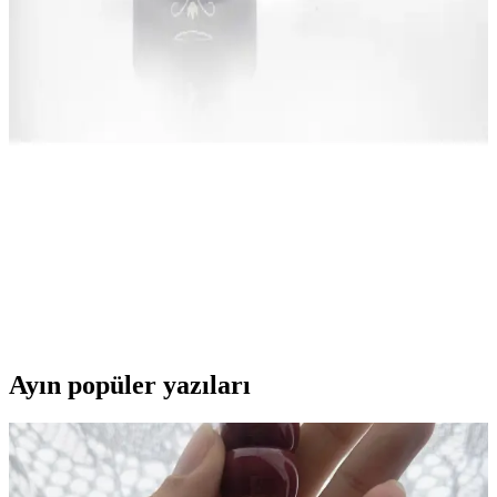
koruyarak uzun süre şık kalabilirsiniz.
Rosalind 6 Renk İnci Tozu Nail Art Seti Çok Yönlü
ve Parlak Tırnak Tasarımları İçin
Rosalind'in 6 renk inci tozu seti, tırnaklara parlaklık ve derinlik
kazandırır, çeşitli tasarımlarda kullanılabilir, kolay uygulanır ve
uygun fiyatlıdır.
Açık Nude Kalıcı Oje Seçenekleri ve Doğal Şıklık
İçin İpuçları
Kalıcı nude ojeler, uzun süre dayanıklılığı ve doğal görünümüyle
modern bakımların vazgeçilmezi. Farklı efekt ve ton seçenekleriyle
her tarzınıza uygun ürünler burada.
Ayın popüler yazıları