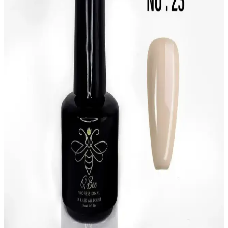
MOZIUR Kalıcı Oje UV Led H170, uzun ömürlü ve parlak kırmızı
tonuyla tırnaklarda şıklık ve dayanıklılık sağlar, kolay uygulama ve
yüksek memnuniyet sunar.
Kalıcı Oje ve Alix Avien Pembe Renk Seçenekleri
Hakkında Detaylı Bilgi
Kalıcı oje, uzun süre dayanıklılığıyla öne çıkar. Alix Avien’in çeşitli
pembe renkleri, farklı tarzlara uygun seçenekler sunar. Doğru
uygulama ile şıklık ve dayanıklılık bir arada olur.
Flormar Yoğun Pigmentli ve Parlak Oje Seçenekleri
Hakkında Kapsamlı Bilgi
Flormar'ın yüksek pigment yoğunluğu ve parlaklığıyla öne çıkan
ojeleri, dayanıklılığı ve hızlı kuruma özelliğiyle kullanıcıların
beğenisini kazanıyor. Geniş ürün yelpazesiyle her tarzı tamamlar.
Uzun Süre Kalıcı ve Parlak Oje Rehberi: Uygulama
ve Bakım İpuçları
Kalıcı ojelerin dayanıklılığı ve parlaklığı için doğru ürün seçimi ve
uygulama teknikleri önemlidir. Bakım ipuçlarıyla tırnaklarınızı