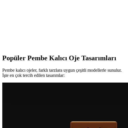
uygun fiyatlıdır.
Açık Nude Kalıcı Oje Seçenekleri ve Doğal Şıklık
İçin İpuçları
Kalıcı nude ojeler, uzun süre dayanıklılığı ve doğal görünümüyle
modern bakımların vazgeçilmezi. Farklı efekt ve ton seçenekleriyle
her tarzınıza uygun ürünler burada.
Popüler Pembe Kalıcı Oje Tasarımları
Pembe kalıcı ojeler, farklı tarzlara uygun çeşitli modellerle sunulur.
İşte en çok tercih edilen tasarımlar: