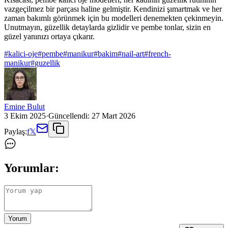
vazgeçilmez bir parçası haline gelmiştir. Kendinizi şımartmak ve her
zaman bakımlı görünmek için bu modelleri denemekten çekinmeyin.
Unutmayın, güzellik detaylarda gizlidir ve pembe tonlar, sizin en
güzel yanınızı ortaya çıkarır.
#
kalici-oje
#
pembe
#
manikur
#
bakim
#
nail-art
#
french-
manikur
#
guzellik
Emine Bulut
3 Ekim 2025
·
Güncellendi:
27 Mart 2026
Paylaş:
f
𝕏
Yorumlar:
Yorum