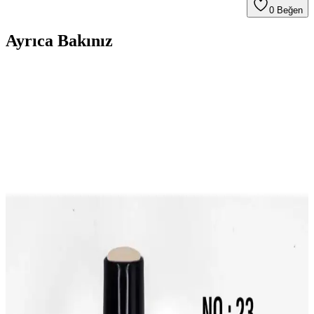
0
Beğen
Ayrıca Bakınız
Kalıcı Oje ve Top Coat Kullanımı: Dayanıklılığı
Artırmanın Etkili Yolları
Kalıcı oje ve top coat kullanımıyla tırnaklarınızın estetiğini uzun süre
koruyun. Doğru uygulama teknikleri ve ürün seçimleriyle
dayanıklılığı artırmanın püf noktalarını öğrenin.
Helios Kalıcı Oje ve Protez Tırnak Çıkartma Freze
Ucu: Zımparalama ve Törpüleme
Helios kalıcı oje ve protez tırnak çıkartma için çok işlevli freze ucu
seti; freze ucu, törpü ve zımpara işlevlerini tek araçta birleştirir.
Yüzey hazırlığı, güvenli kullanım ve bakım talimatları ile uzun
ömürlü performans sunar.
MOZIUR Kalıcı UV Led Oje H170 Koyu Kırmızı
10ml Uzun Süre Dayanıklı Tırnak Bakım Ürünü