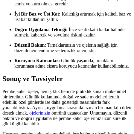
temiz ve kuru olması gerekir.
İyi Bir Baz ve Üst Kat:
Kalıcılığı artırmak için kaliteli baz ve
üst kat kullanımı şarttır.
Doğru Uygulama Tekniği:
İnce ve dikkatli katlar halinde
sürmek, kabarcık ve soyulma riskini azaltır.
Düzenli Bakım:
Tırnaklarınızın ve ojelerin sağlığı için
düzenli nemlendirme ve temizlik önemlidir.
Koruyucu Katmanlar:
Günlük yaşamda, tırnakların
korunması adına ekstra koruyucu katmanlar kullanabilirsiniz.
Sonuç ve Tavsiyeler
Pembe kalıcı ojeler, hem şıklık hem de pratiklik sunan mükemmel
bir tercihtir. Günlük kullanımda doğal ve sade modelleri tercih
edebilir, özel günlerde ise daha gösterişli tasarımlarla fark
yaratabilirsiniz. Ayrıca, uygulama sırasında uzman bir manikürcüden
destek almak,
ojelerinizin
ömrünü uzatacaktır. Unutmayın, düzenli
bakım ve doğru uygulama ile pembe kalıcı ojeleriniz uzun süre ilk
günkü gibi kalabilir.
Kısacası, pembe kalıcı oje modelleri, her kadının güzellik rutininin