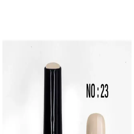
Artırmanın Etkili Yolları
Kalıcı oje ve top coat kullanımıyla tırnaklarınızın estetiğini uzun süre
koruyun. Doğru uygulama teknikleri ve ürün seçimleriyle
dayanıklılığı artırmanın püf noktalarını öğrenin.
Helios Kalıcı Oje ve Protez Tırnak Çıkartma Freze
Ucu: Zımparalama ve Törpüleme
Helios kalıcı oje ve protez tırnak çıkartma için çok işlevli freze ucu
seti; freze ucu, törpü ve zımpara işlevlerini tek araçta birleştirir.
Yüzey hazırlığı, güvenli kullanım ve bakım talimatları ile uzun
ömürlü performans sunar.
MOZIUR Kalıcı UV Led Oje H170 Koyu Kırmızı
10ml Uzun Süre Dayanıklı Tırnak Bakım Ürünü
MOZIUR Kalıcı Oje UV Led H170, uzun ömürlü ve parlak kırmızı
tonuyla tırnaklarda şıklık ve dayanıklılık sağlar, kolay uygulama ve
yüksek memnuniyet sunar.
Kalıcı Oje ve Alix Avien Pembe Renk Seçenekleri
Hakkında Detaylı Bilgi