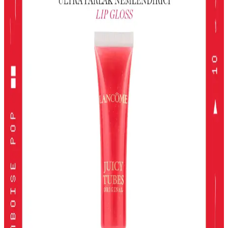
Gri ve akınca renkleri, makyajda şıklık ve doğal görünüm sağlar.
Uygulama teknikleri ve renk uyumu ile farklı tarzlar
yakalayabilirsiniz.
Alerji Dostu ve Doğal Makyaj Ürünleri: Güvenle
Kullanabileceğiniz En İyi Seçenekler
Alerji dostu ve doğal makyaj ürünleri, hassas ciltler için güvenli,
çevre dostu ve dermatolojik testlerden geçmiş seçenekler sunar.
Doğru ürün seçimiyle güzelliğinizi koruyabilirsiniz.
Kiko Milano Unlımıted Double Touch Likit Ruj:
Uzun Süre Kalıcı ve Şık Dudaklar
Kiko Milano'nun Unlımıted Double Touch serisi, yüksek
pigmentasyon ve uzun süre kalıcılık sunan iki aşamalı likit ruj
koleksiyonudur. Doğal ve şık görünüm için ideal seçenekler içerir.
2024 Yılında En İyi Far Paletleri: Renk ve Kalitenin
Buluşması
2024'te öne çıkan yüksek pigmentasyon ve geniş renk