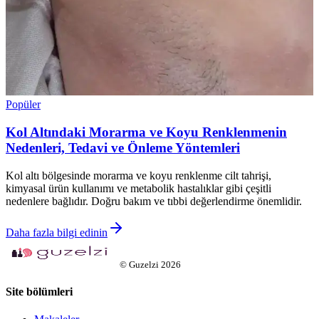
Popüler
Kol Altındaki Morarma ve Koyu Renklenmenin
Nedenleri, Tedavi ve Önleme Yöntemleri
Kol altı bölgesinde morarma ve koyu renklenme cilt tahrişi,
kimyasal ürün kullanımı ve metabolik hastalıklar gibi çeşitli
nedenlere bağlıdır. Doğru bakım ve tıbbi değerlendirme önemlidir.
Daha fazla bilgi edinin
©
Guzelzi
2026
Site bölümleri