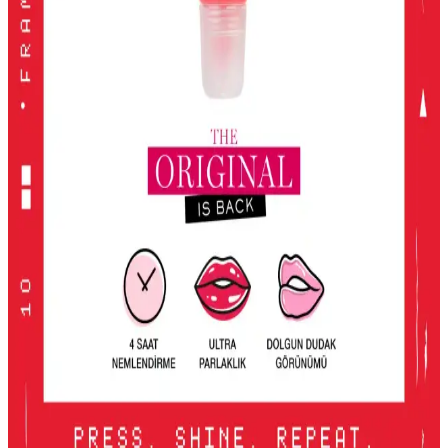
seçenekleriyle en iyi far paletleri, kalıcılık ve çok yönlülük sunarak
makyajda fark yaratmanızı sağlar.
KIKO Unlimited Blush: Doğal Görünüm İçin Kalıcı
ve Hafif Allık Seçeneği
KIKO'nun Unlimited Blush allığı, kalıcı, hafif ve doğal görünüm
sağlayan pembe tonlarıyla günlük makyajda ideal, pratik ve uygun
fiyatlı bir seçenek.
2016'dan Günümüze Asya Makyaj Trendlerinin
Değişimi ve Güncel Stil Yaklaşımları
2016'dan günümüze Asya makyaj trendleri, parlak renklerden doğal
tonlara ve belirgin uygulamalara evrildi. Dudak, göz ve cilt
makyajındaki değişimler detaylı şekilde incelenmektedir.
Lancome Juicy Tubes Nemlendirici Lip Gloss
İncelemesi ve Kullanıcı Deneyimleri
Lancome Juicy Tubes, 20 yılı aşkın süredir popüler olan, parlaklık
ve dolgunluk sağlayan, mor renk seçeneğiyle dudaklara canlılık
katan nemlendirici lip gloss ürünüdür. Kullanımı kolay ve taşınabilir