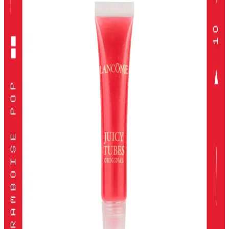
yakalayabilirsiniz.
Alerji Dostu ve Doğal Makyaj Ürünleri: Güvenle
Kullanabileceğiniz En İyi Seçenekler
Alerji dostu ve doğal makyaj ürünleri, hassas ciltler için güvenli,
çevre dostu ve dermatolojik testlerden geçmiş seçenekler sunar.
Doğru ürün seçimiyle güzelliğinizi koruyabilirsiniz.
Kiko Milano Unlımıted Double Touch Likit Ruj:
Uzun Süre Kalıcı ve Şık Dudaklar
Kiko Milano'nun Unlımıted Double Touch serisi, yüksek
pigmentasyon ve uzun süre kalıcılık sunan iki aşamalı likit ruj
koleksiyonudur. Doğal ve şık görünüm için ideal seçenekler içerir.
2024 Yılında En İyi Far Paletleri: Renk ve Kalitenin
Buluşması
2024'te öne çıkan yüksek pigmentasyon ve geniş renk
seçenekleriyle en iyi far paletleri, kalıcılık ve çok yönlülük sunarak
makyajda fark yaratmanızı sağlar.