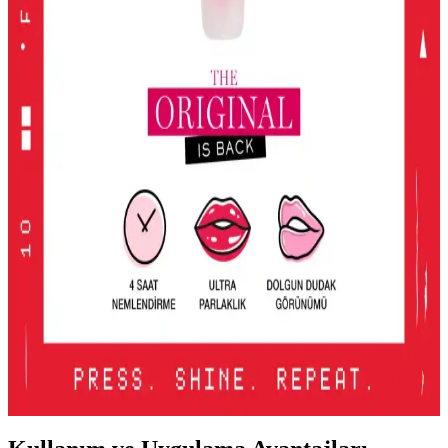
KIKO Unlimited Blush: Doğal Görünüm İçin Kalıcı
ve Hafif Allık Seçeneği
KIKO'nun Unlimited Blush allığı, kalıcı, hafif ve doğal görünüm
sağlayan pembe tonlarıyla günlük makyajda ideal, pratik ve uygun
fiyatlı bir seçenek.
2016'dan Günümüze Asya Makyaj Trendlerinin
Değişimi ve Güncel Stil Yaklaşımları
2016'dan günümüze Asya makyaj trendleri, parlak renklerden doğal
tonlara ve belirgin uygulamalara evrildi. Dudak, göz ve cilt
makyajındaki değişimler detaylı şekilde incelenmektedir.
Lancome Juicy Tubes Nemlendirici Lip Gloss
İncelemesi ve Kullanıcı Deneyimleri
Lancome Juicy Tubes, 20 yılı aşkın süredir popüler olan, parlaklık
ve dolgunluk sağlayan, mor renk seçeneğiyle dudaklara canlılık
katan nemlendirici lip gloss ürünüdür. Kullanımı kolay ve taşınabilir
tasarımıyla öne çıkar.