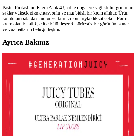
Pastel Profashıon Krem Allık 43, ciltte doğal ve sağlıklı bir görünüm
sağlar yüksek pigmentasyonlu ve mat bitişli bir krem allıktır. Ürün
kutulu ambalajda sunulur ve kırmızı tonlarıyla dikkat çeker. Formu
krem olan bu allık, ciltle bütünleşerek pürüzsüz bir görünüm sunar
ve yüz hatlarını belirginleştirir.
Ayrıca Bakınız
Le Mabelle Altın Pembe Beyaz Glitter Simli Kız
Çocuk Jel Farı Pratik ve Işıltılı Göz Makyajı
Deneyimi
Le Mabelle'nin pembe, altın ve beyaz tonlarındaki jel farı, kolay
uygulama ve parlaklık sağlar. Çocuklar için uygun, pratik ve
eğlenceli göz makyajı seçeneği sunar.
Gri ve Akınca Renklerinin Kozmetik ve Makyajda
Kullanımı ve Uygulama İpuçları
Gri ve akınca renkleri, makyajda şıklık ve doğal görünüm sağlar.
Uygulama teknikleri ve renk uyumu ile farklı tarzlar