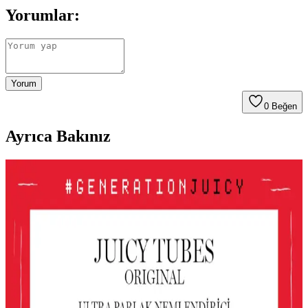
Yorumlar:
Yorum
0
Beğen
Ayrıca Bakınız
Le Mabelle Altın Pembe Beyaz Glitter Simli Kız
Çocuk Jel Farı Pratik ve Işıltılı Göz Makyajı
Deneyimi
Le Mabelle'nin pembe, altın ve beyaz tonlarındaki jel farı, kolay
uygulama ve parlaklık sağlar. Çocuklar için uygun, pratik ve
eğlenceli göz makyajı seçeneği sunar.
Gri ve Akınca Renklerinin Kozmetik ve Makyajda
Kullanımı ve Uygulama İpuçları