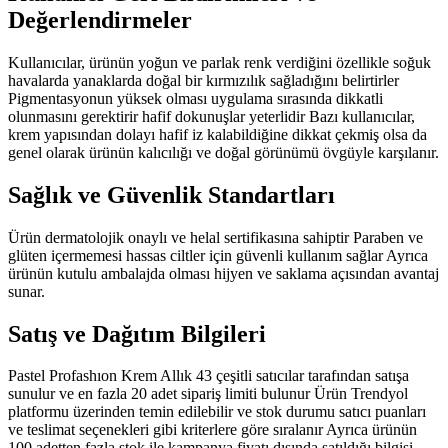
Değerlendirmeler
Kullanıcılar, ürünün yoğun ve parlak renk verdiğini özellikle soğuk
havalarda yanaklarda doğal bir kırmızılık sağladığını belirtirler
Pigmentasyonun yüksek olması uygulama sırasında dikkatli
olunmasını gerektirir hafif dokunuşlar yeterlidir Bazı kullanıcılar,
krem yapısından dolayı hafif iz kalabildiğine dikkat çekmiş olsa da
genel olarak ürünün kalıcılığı ve doğal görünümü övgüyle karşılanır.
Sağlık ve Güvenlik Standartları
Ürün dermatolojik onaylı ve helal sertifikasına sahiptir Paraben ve
glüten içermemesi hassas ciltler için güvenli kullanım sağlar Ayrıca
ürünün kutulu ambalajda olması hijyen ve saklama açısından avantaj
sunar.
Satış ve Dağıtım Bilgileri
Pastel Profashıon Krem Allık 43 çeşitli satıcılar tarafından satışa
sunulur ve en fazla 20 adet sipariş limiti bulunur Ürün Trendyol
platformu üzerinden temin edilebilir ve stok durumu satıcı puanları
ve teslimat seçenekleri gibi kriterlere göre sıralanır Ayrıca ürünün
100 adetten fazla stok ile kampanya fiyatı dışında satıldığı bilgisi