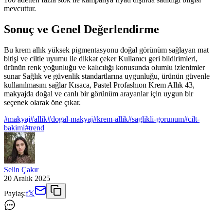
mevcuttur.
Sonuç ve Genel Değerlendirme
Bu krem allık yüksek pigmentasyonu doğal görünüm sağlayan mat
bitişi ve ciltle uyumu ile dikkat çeker Kullanıcı geri bildirimleri,
ürünün renk yoğunluğu ve kalıcılığı konusunda olumlu izlenimler
sunar Sağlık ve güvenlik standartlarına uygunluğu, ürünün güvenle
kullanılmasını sağlar Kısaca, Pastel Profashıon Krem Allık 43,
makyajda doğal ve canlı bir görünüm arayanlar için uygun bir
seçenek olarak öne çıkar.
#
makyaj
#
allik
#
dogal-makyaj
#
krem-allik
#
saglikli-gorunum
#
cilt-
bakimi
#
trend
Selin Çakır
20 Aralık 2025
Paylaş:
f
𝕏