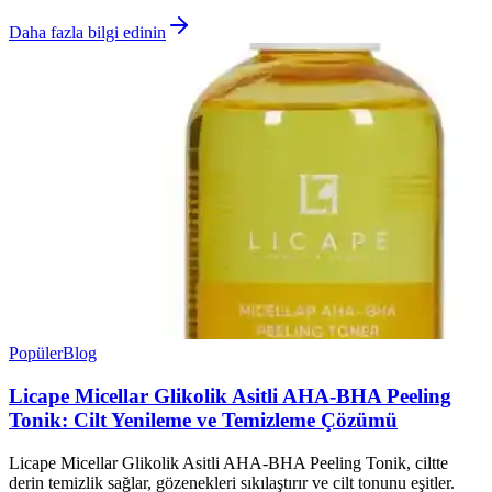
Daha fazla bilgi edinin
Popüler
Blog
Licape Micellar Glikolik Asitli AHA-BHA Peeling
Tonik: Cilt Yenileme ve Temizleme Çözümü
Licape Micellar Glikolik Asitli AHA-BHA Peeling Tonik, ciltte
derin temizlik sağlar, gözenekleri sıkılaştırır ve cilt tonunu eşitler.