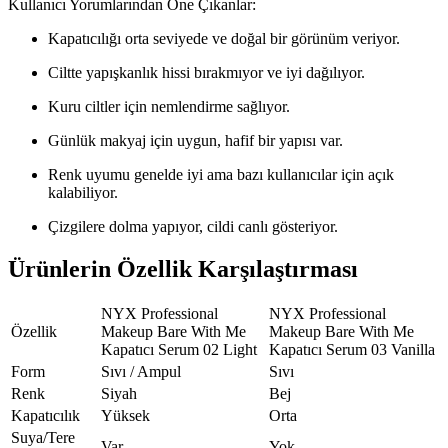
Kullanıcı Yorumlarından Öne Çıkanlar:
Kapatıcılığı orta seviyede ve doğal bir görünüm veriyor.
Ciltte yapışkanlık hissi bırakmıyor ve iyi dağılıyor.
Kuru ciltler için nemlendirme sağlıyor.
Günlük makyaj için uygun, hafif bir yapısı var.
Renk uyumu genelde iyi ama bazı kullanıcılar için açık
kalabiliyor.
Çizgilere dolma yapıyor, cildi canlı gösteriyor.
Ürünlerin Özellik Karşılaştırması
NYX Professional
NYX Professional
Özellik
Makeup Bare With Me
Makeup Bare With Me
Kapatıcı Serum 02 Light
Kapatıcı Serum 03 Vanilla
Form
Sıvı / Ampul
Sıvı
Renk
Siyah
Bej
Kapatıcılık
Yüksek
Orta
Suya/Tere
Var
Yok