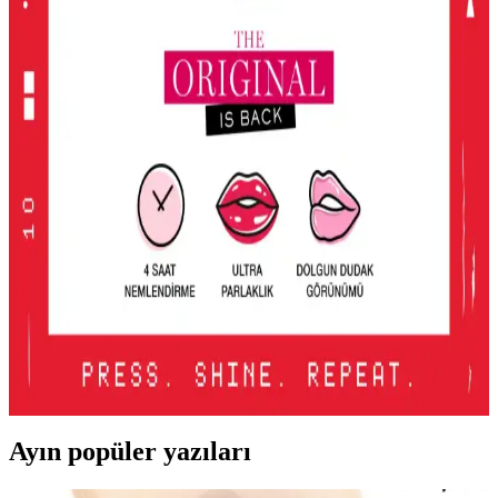
KIKO'nun Unlimited Blush allığı, kalıcı, hafif ve doğal görünüm
sağlayan pembe tonlarıyla günlük makyajda ideal, pratik ve uygun
fiyatlı bir seçenek.
2016'dan Günümüze Asya Makyaj Trendlerinin
Değişimi ve Güncel Stil Yaklaşımları
2016'dan günümüze Asya makyaj trendleri, parlak renklerden doğal
tonlara ve belirgin uygulamalara evrildi. Dudak, göz ve cilt
makyajındaki değişimler detaylı şekilde incelenmektedir.
Lancome Juicy Tubes Nemlendirici Lip Gloss
İncelemesi ve Kullanıcı Deneyimleri
Lancome Juicy Tubes, 20 yılı aşkın süredir popüler olan, parlaklık
ve dolgunluk sağlayan, mor renk seçeneğiyle dudaklara canlılık
katan nemlendirici lip gloss ürünüdür. Kullanımı kolay ve taşınabilir
tasarımıyla öne çıkar.
Ayın popüler yazıları