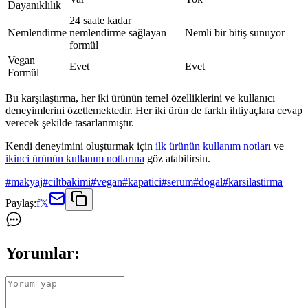
Dayanıklılık
24 saate kadar
Nemlendirme
nemlendirme sağlayan
Nemli bir bitiş sunuyor
formül
Vegan
Evet
Evet
Formül
Bu karşılaştırma, her iki ürünün temel özelliklerini ve kullanıcı
deneyimlerini özetlemektedir. Her iki ürün de farklı ihtiyaçlara cevap
verecek şekilde tasarlanmıştır.
Kendi deneyimini oluşturmak için
ilk ürünün kullanım notları
ve
ikinci ürünün kullanım notlarına
göz atabilirsin.
#
makyaj
#
ciltbakimi
#
vegan
#
kapatici
#
serum
#
dogal
#
karsilastirma
Paylaş:
f
𝕏
Yorumlar: