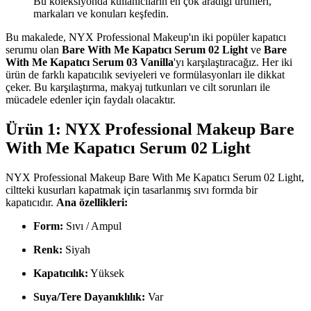
Bu koleksiyonda kullanıcıların en çok aradığı ürünleri,
markaları ve konuları keşfedin.
Bu makalede, NYX Professional Makeup'ın iki popüler kapatıcı
serumu olan
Bare With Me Kapatıcı Serum 02 Light
ve
Bare
With Me Kapatıcı Serum 03 Vanilla
'yı karşılaştıracağız. Her iki
ürün de farklı kapatıcılık seviyeleri ve formülasyonları ile dikkat
çeker. Bu karşılaştırma, makyaj tutkunları ve cilt sorunları ile
mücadele edenler için faydalı olacaktır.
Ürün 1: NYX Professional Makeup Bare
With Me Kapatıcı Serum 02 Light
NYX Professional Makeup Bare With Me Kapatıcı Serum 02 Light,
ciltteki kusurları kapatmak için tasarlanmış sıvı formda bir
kapatıcıdır.
Ana özellikleri:
Form:
Sıvı / Ampul
Renk:
Siyah
Kapatıcılık:
Yüksek
Suya/Tere Dayanıklılık:
Var