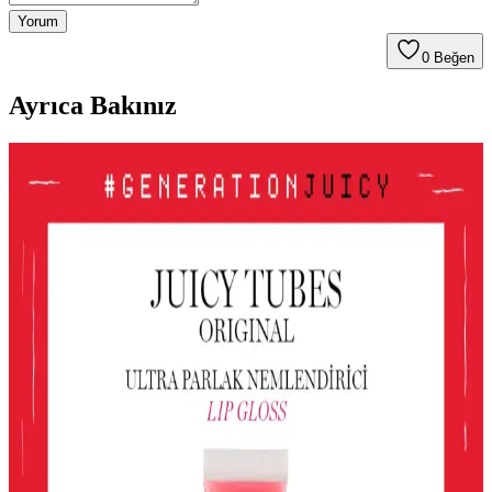
Yorum
0
Beğen
Ayrıca Bakınız
Le Mabelle Altın Pembe Beyaz Glitter Simli Kız
Çocuk Jel Farı Pratik ve Işıltılı Göz Makyajı
Deneyimi
Le Mabelle'nin pembe, altın ve beyaz tonlarındaki jel farı, kolay
uygulama ve parlaklık sağlar. Çocuklar için uygun, pratik ve
eğlenceli göz makyajı seçeneği sunar.
Gri ve Akınca Renklerinin Kozmetik ve Makyajda
Kullanımı ve Uygulama İpuçları
Gri ve akınca renkleri, makyajda şıklık ve doğal görünüm sağlar.
Uygulama teknikleri ve renk uyumu ile farklı tarzlar
yakalayabilirsiniz.