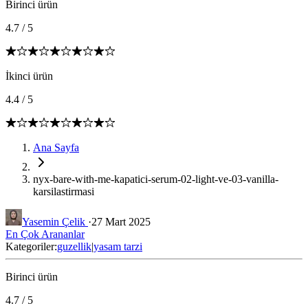
Birinci ürün
4.7
/
5
İkinci ürün
4.4
/
5
Ana Sayfa
nyx-bare-with-me-kapatici-serum-02-light-ve-03-vanilla-
karsilastirmasi
Yasemin Çelik
·
27 Mart 2025
En Çok Arananlar
Kategoriler:
guzellik
|
yasam tarzi
Birinci ürün
4.7
/
5