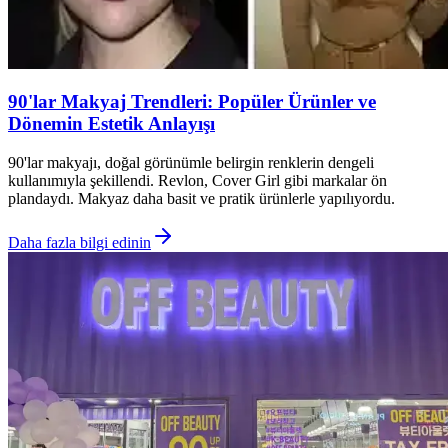
90'lar Makyaj Trendleri: Popüler Ürünler ve
Dönemin Estetik Anlayışı
90'lar makyajı, doğal görünümle belirgin renklerin dengeli
kullanımıyla şekillendi. Revlon, Cover Girl gibi markalar ön
plandaydı. Makyaz daha basit ve pratik ürünlerle yapılıyordu.
Daha fazla bilgi edinin