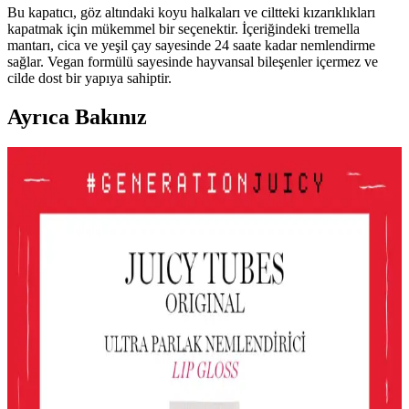
Bu kapatıcı, göz altındaki koyu halkaları ve ciltteki kızarıklıkları
kapatmak için mükemmel bir seçenektir. İçeriğindeki tremella
mantarı, cica ve yeşil çay sayesinde 24 saate kadar nemlendirme
sağlar. Vegan formülü sayesinde hayvansal bileşenler içermez ve
cilde dost bir yapıya sahiptir.
Ayrıca Bakınız
Le Mabelle Altın Pembe Beyaz Glitter Simli Kız
Çocuk Jel Farı Pratik ve Işıltılı Göz Makyajı
Deneyimi
Le Mabelle'nin pembe, altın ve beyaz tonlarındaki jel farı, kolay
uygulama ve parlaklık sağlar. Çocuklar için uygun, pratik ve
eğlenceli göz makyajı seçeneği sunar.
Gri ve Akınca Renklerinin Kozmetik ve Makyajda
Kullanımı ve Uygulama İpuçları
Gri ve akınca renkleri, makyajda şıklık ve doğal görünüm sağlar.
Uygulama teknikleri ve renk uyumu ile farklı tarzlar
yakalayabilirsiniz.