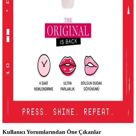
ve Hafif Allık Seçeneği
KIKO'nun Unlimited Blush allığı, kalıcı, hafif ve doğal görünüm
sağlayan pembe tonlarıyla günlük makyajda ideal, pratik ve uygun
fiyatlı bir seçenek.
2016'dan Günümüze Asya Makyaj Trendlerinin
Değişimi ve Güncel Stil Yaklaşımları
2016'dan günümüze Asya makyaj trendleri, parlak renklerden doğal
tonlara ve belirgin uygulamalara evrildi. Dudak, göz ve cilt
makyajındaki değişimler detaylı şekilde incelenmektedir.
Lancome Juicy Tubes Nemlendirici Lip Gloss
İncelemesi ve Kullanıcı Deneyimleri
Lancome Juicy Tubes, 20 yılı aşkın süredir popüler olan, parlaklık
ve dolgunluk sağlayan, mor renk seçeneğiyle dudaklara canlılık
katan nemlendirici lip gloss ürünüdür. Kullanımı kolay ve taşınabilir
tasarımıyla öne çıkar.
Kullanıcı Yorumlarından Öne Çıkanlar