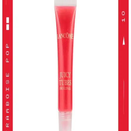
Alerji Dostu ve Doğal Makyaj Ürünleri: Güvenle
Kullanabileceğiniz En İyi Seçenekler
Alerji dostu ve doğal makyaj ürünleri, hassas ciltler için güvenli,
çevre dostu ve dermatolojik testlerden geçmiş seçenekler sunar.
Doğru ürün seçimiyle güzelliğinizi koruyabilirsiniz.
Kiko Milano Unlımıted Double Touch Likit Ruj:
Uzun Süre Kalıcı ve Şık Dudaklar
Kiko Milano'nun Unlımıted Double Touch serisi, yüksek
pigmentasyon ve uzun süre kalıcılık sunan iki aşamalı likit ruj
koleksiyonudur. Doğal ve şık görünüm için ideal seçenekler içerir.
2024 Yılında En İyi Far Paletleri: Renk ve Kalitenin
Buluşması
2024'te öne çıkan yüksek pigmentasyon ve geniş renk
seçenekleriyle en iyi far paletleri, kalıcılık ve çok yönlülük sunarak
makyajda fark yaratmanızı sağlar.
KIKO Unlimited Blush: Doğal Görünüm İçin Kalıcı