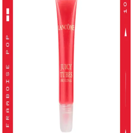
Alerji Dostu ve Doğal Makyaj Ürünleri: Güvenle
Kullanabileceğiniz En İyi Seçenekler
Alerji dostu ve doğal makyaj ürünleri, hassas ciltler için güvenli,
çevre dostu ve dermatolojik testlerden geçmiş seçenekler sunar.
Doğru ürün seçimiyle güzelliğinizi koruyabilirsiniz.
Kiko Milano Unlımıted Double Touch Likit Ruj:
Uzun Süre Kalıcı ve Şık Dudaklar
Kiko Milano'nun Unlımıted Double Touch serisi, yüksek
pigmentasyon ve uzun süre kalıcılık sunan iki aşamalı likit ruj
koleksiyonudur. Doğal ve şık görünüm için ideal seçenekler içerir.
2024 Yılında En İyi Far Paletleri: Renk ve Kalitenin
Buluşması
2024'te öne çıkan yüksek pigmentasyon ve geniş renk
seçenekleriyle en iyi far paletleri, kalıcılık ve çok yönlülük sunarak
makyajda fark yaratmanızı sağlar.
KIKO Unlimited Blush: Doğal Görünüm İçin Kalıcı
ve Hafif Allık Seçeneği