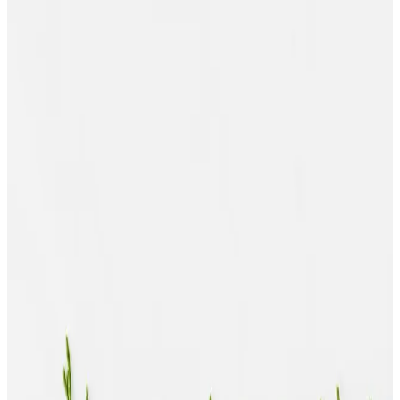
Nuxe Markası Rehberi
Nuxe'un yağlı ciltler için hafif, matlaştırıcı ve doğal içerikli
nemlendirici ürünleriyle cilt dengesi sağlayın, parlaklık ve fazla yağı
kontrol altına alın.
Nuxe Işıltılı Vücut Yağı: Doğal Parlaklık ve Çok
Yönlü Bakım Özellikleri
Nuxe’nin %98 doğal içerikli ışıltılı vücut yağı, çok yönlü kullanımı
ve vegan formülüyle cilde doğal parlaklık kazandırır, hızla emilir ve
güneş sonrası bakımda tercih edilir.
NUXE Kil Maskesi: Doğal İçeriklerle Güçlendirilmiş
Cilt Bakımında Yenilikçi Çözüm
NUXE'nin doğal içeriklerle formüle ettiği kil maskesi, yağ dengesini
sağlar, gözenekleri sıkılaştırır ve cilt yüzeyini yeniler. Hassas ciltler
için uygun, pratik ve etkili bir bakım sağlar.
Nuxe Merveillance Serisi: Yaşlanma Karşıtı ve
Sıkılaştırıcı Cilt Bakım Ürünleri
Nuxe Merveillance serisi, yaşlanma karşıtı ve cilt sıkılaştırıcı