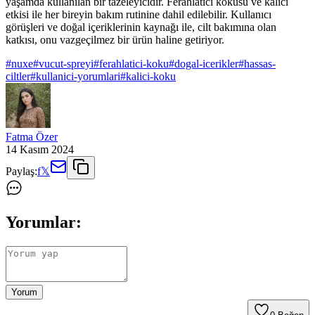
yaşamda kullanılan bir tazeleyicidir. Ferahlatıcı kokusu ve kalıcı
etkisi ile her bireyin bakım rutinine dahil edilebilir. Kullanıcı
görüşleri ve doğal içeriklerinin kaynağı ile, cilt bakımına olan
katkısı, onu vazgeçilmez bir ürün haline getiriyor.
#
nuxe
#
vucut-spreyi
#
ferahlatici-koku
#
dogal-icerikler
#
hassas-
ciltler
#
kullanici-yorumlari
#
kalici-koku
Fatma Özer
14 Kasım 2024
Paylaş:
f
𝕏
Yorumlar:
Yorum