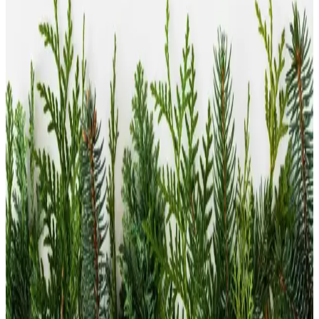
özellikleriyle, doğal içeriklerle formüle edilmiş, cilt elastikiyetini
artıran ve kırışıklıkları azaltan ürünler sunar.
Nuxe Body Eau Délassante Parfumante 100 ml
Hafif ve Ferahlatıcı Yazlık Vücut Spreyi
Nuxe Body Eau Délassante, hafif yapısıyla ferahlatıcı ve yazlık bir
koku sunar. Günlük kullanım kolaylığı sağlar ve doğal, etkileyici bir
aroma ile tazelik sağlar.
Nuxe Huile Prodigieuse Floral ve Neroli
Karşılaştırması: Hangi Yağ Sizin İçin Daha Uygun
Nuxe Huile Prodigieuse Floral ve Neroli ürünlerini karşılaştırıyoruz.
Her iki yağın özellikleri, koku, kullanım alanları ve kullanıcı
yorumlarıyla en uygun seçeneği belirlemenize yardımcı oluyor.
Nuxe Kuru Yağlar: Çok Amaçlı Kullanımı ve
Faydalarıyla Güzellik Rutininizi Zenginleştirin
Nuxe kuru yağlar, doğal içerikleri ve çok yönlü kullanımıyla cilt ve
saç bakımında hafif ve etkili sonuçlar sağlar. Günlük rutininize
ekleyerek doğal güzelliğinizi koruyabilirsiniz.