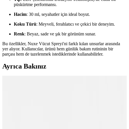
püskürtme performansı.
Hacim
: 30 ml, seyahatler için ideal boyut.
Koku Türü
: Meyveli, ferahlatıcı ve çekici bir deneyim.
Renk
: Beyaz, sade ve şık bir görünüm sunar.
Bu özellikler, Nuxe Vücut Spreyi'ni farklı kılan unsurlar arasında
yer alıyor. Kullanıcılar, ürünü hem günlük bakım rutininin bir
parçası hem de tazelenmek istediklerinde kullanabilirler.
Ayrıca Bakınız
Nuxe Body Eau Delassante Parfümü: Ferahlatıcı ve
Kalıcı Günlük Vücut Spreyi
Nuxe Body Eau Delassante, hafif ve ferah çiçeksi kokusuyla günlük
kullanım için ideal, taşınabilir ve pratik tasarımıyla kalıcılığı ve
tazeliği bir arada sunan vücut spreyi.
Yağlı Ciltler İçin Uygun Nemlendirici Seçenekleri ve