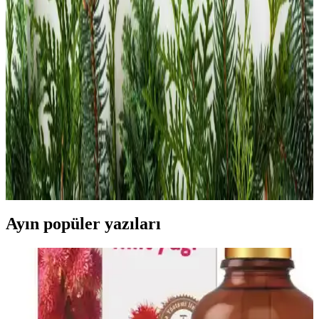
Nuxe Huile Prodigieuse Floral ve Neroli
Karşılaştırması: Hangi Yağ Sizin İçin Daha Uygun
Nuxe Huile Prodigieuse Floral ve Neroli ürünlerini karşılaştırıyoruz.
Her iki yağın özellikleri, koku, kullanım alanları ve kullanıcı
yorumlarıyla en uygun seçeneği belirlemenize yardımcı oluyor.
Nuxe Kuru Yağlar: Çok Amaçlı Kullanımı ve
Faydalarıyla Güzellik Rutininizi Zenginleştirin
Nuxe kuru yağlar, doğal içerikleri ve çok yönlü kullanımıyla cilt ve
saç bakımında hafif ve etkili sonuçlar sağlar. Günlük rutininize
ekleyerek doğal güzelliğinizi koruyabilirsiniz.
Ayın popüler yazıları