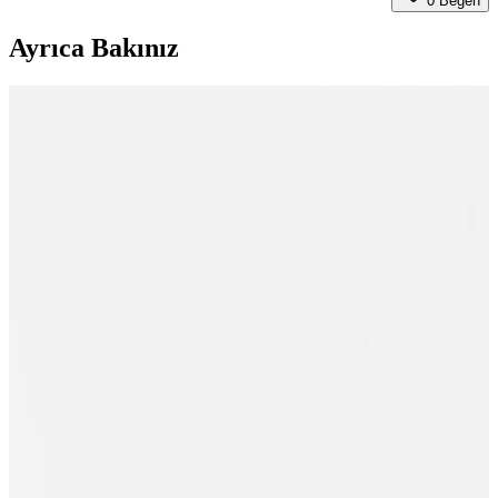
0
Beğen
Ayrıca Bakınız
Nuxe Body Eau Delassante Parfümü: Ferahlatıcı ve
Kalıcı Günlük Vücut Spreyi
Nuxe Body Eau Delassante, hafif ve ferah çiçeksi kokusuyla günlük
kullanım için ideal, taşınabilir ve pratik tasarımıyla kalıcılığı ve
tazeliği bir arada sunan vücut spreyi.
Yağlı Ciltler İçin Uygun Nemlendirici Seçenekleri ve
Nuxe Markası Rehberi
Nuxe'un yağlı ciltler için hafif, matlaştırıcı ve doğal içerikli
nemlendirici ürünleriyle cilt dengesi sağlayın, parlaklık ve fazla yağı
kontrol altına alın.
Nuxe Işıltılı Vücut Yağı: Doğal Parlaklık ve Çok
Yönlü Bakım Özellikleri
Nuxe’nin %98 doğal içerikli ışıltılı vücut yağı, çok yönlü kullanımı