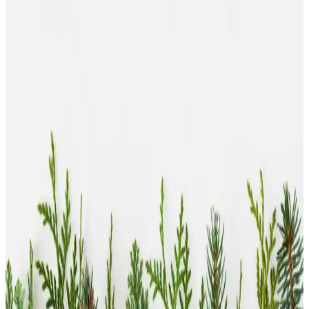
ve vegan formülüyle cilde doğal parlaklık kazandırır, hızla emilir ve
güneş sonrası bakımda tercih edilir.
NUXE Kil Maskesi: Doğal İçeriklerle Güçlendirilmiş
Cilt Bakımında Yenilikçi Çözüm
NUXE'nin doğal içeriklerle formüle ettiği kil maskesi, yağ dengesini
sağlar, gözenekleri sıkılaştırır ve cilt yüzeyini yeniler. Hassas ciltler
için uygun, pratik ve etkili bir bakım sağlar.
Nuxe Merveillance Serisi: Yaşlanma Karşıtı ve
Sıkılaştırıcı Cilt Bakım Ürünleri
Nuxe Merveillance serisi, yaşlanma karşıtı ve cilt sıkılaştırıcı
özellikleriyle, doğal içeriklerle formüle edilmiş, cilt elastikiyetini
artıran ve kırışıklıkları azaltan ürünler sunar.
Nuxe Body Eau Délassante Parfumante 100 ml
Hafif ve Ferahlatıcı Yazlık Vücut Spreyi
Nuxe Body Eau Délassante, hafif yapısıyla ferahlatıcı ve yazlık bir
koku sunar. Günlük kullanım kolaylığı sağlar ve doğal, etkileyici bir
aroma ile tazelik sağlar.