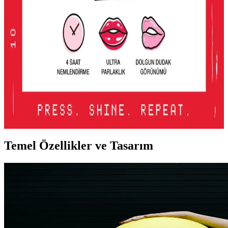
2016'dan günümüze Asya makyaj trendleri, parlak renklerden doğal
tonlara ve belirgin uygulamalara evrildi. Dudak, göz ve cilt
makyajındaki değişimler detaylı şekilde incelenmektedir.
Lancome Juicy Tubes Nemlendirici Lip Gloss
İncelemesi ve Kullanıcı Deneyimleri
Lancome Juicy Tubes, 20 yılı aşkın süredir popüler olan, parlaklık
ve dolgunluk sağlayan, mor renk seçeneğiyle dudaklara canlılık
katan nemlendirici lip gloss ürünüdür. Kullanımı kolay ve taşınabilir
tasarımıyla öne çıkar.
Temel Özellikler ve Tasarım