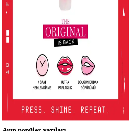
KIKO Unlimited Blush: Doğal Görünüm İçin Kalıcı
ve Hafif Allık Seçeneği
KIKO'nun Unlimited Blush allığı, kalıcı, hafif ve doğal görünüm
sağlayan pembe tonlarıyla günlük makyajda ideal, pratik ve uygun
fiyatlı bir seçenek.
2016'dan Günümüze Asya Makyaj Trendlerinin
Değişimi ve Güncel Stil Yaklaşımları
2016'dan günümüze Asya makyaj trendleri, parlak renklerden doğal
tonlara ve belirgin uygulamalara evrildi. Dudak, göz ve cilt
makyajındaki değişimler detaylı şekilde incelenmektedir.
Lancome Juicy Tubes Nemlendirici Lip Gloss
İncelemesi ve Kullanıcı Deneyimleri
Lancome Juicy Tubes, 20 yılı aşkın süredir popüler olan, parlaklık
ve dolgunluk sağlayan, mor renk seçeneğiyle dudaklara canlılık
katan nemlendirici lip gloss ürünüdür. Kullanımı kolay ve taşınabilir
tasarımıyla öne çıkar.
Ayın popüler yazıları