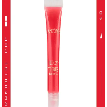
yakalayabilirsiniz.
Alerji Dostu ve Doğal Makyaj Ürünleri: Güvenle
Kullanabileceğiniz En İyi Seçenekler
Alerji dostu ve doğal makyaj ürünleri, hassas ciltler için güvenli,
çevre dostu ve dermatolojik testlerden geçmiş seçenekler sunar.
Doğru ürün seçimiyle güzelliğinizi koruyabilirsiniz.
Kiko Milano Unlımıted Double Touch Likit Ruj:
Uzun Süre Kalıcı ve Şık Dudaklar
Kiko Milano'nun Unlımıted Double Touch serisi, yüksek
pigmentasyon ve uzun süre kalıcılık sunan iki aşamalı likit ruj
koleksiyonudur. Doğal ve şık görünüm için ideal seçenekler içerir.
2024 Yılında En İyi Far Paletleri: Renk ve Kalitenin
Buluşması
2024'te öne çıkan yüksek pigmentasyon ve geniş renk
seçenekleriyle en iyi far paletleri, kalıcılık ve çok yönlülük sunarak
makyajda fark yaratmanızı sağlar.