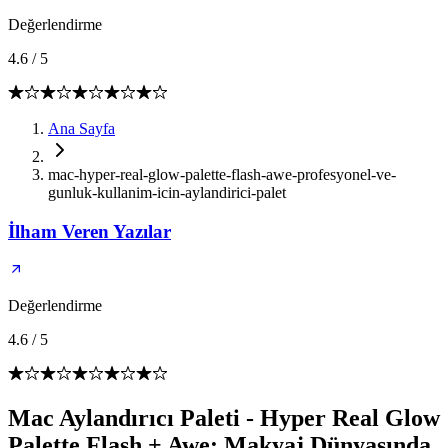
Değerlendirme
4.6
/
5
Ana Sayfa
mac-hyper-real-glow-palette-flash-awe-profesyonel-ve-
gunluk-kullanim-icin-aylandirici-palet
İlham Veren Yazılar
Değerlendirme
4.6
/
5
Mac Aylandırıcı Paleti - Hyper Real Glow
Palette Flash + Awe: Makyaj Dünyasında