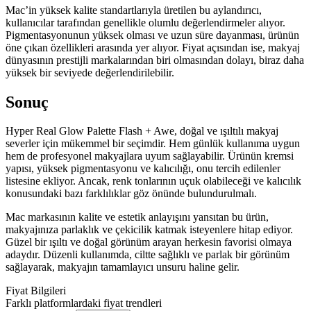
Mac’in yüksek kalite standartlarıyla üretilen bu aylandırıcı,
kullanıcılar tarafından genellikle olumlu değerlendirmeler alıyor.
Pigmentasyonunun yüksek olması ve uzun süre dayanması, ürünün
öne çıkan özellikleri arasında yer alıyor. Fiyat açısından ise, makyaj
dünyasının prestijli markalarından biri olmasından dolayı, biraz daha
yüksek bir seviyede değerlendirilebilir.
Sonuç
Hyper Real Glow Palette Flash + Awe, doğal ve ışıltılı makyaj
severler için mükemmel bir seçimdir. Hem günlük kullanıma uygun
hem de profesyonel makyajlara uyum sağlayabilir. Ürünün kremsi
yapısı, yüksek pigmentasyonu ve kalıcılığı, onu tercih edilenler
listesine ekliyor. Ancak, renk tonlarının uçuk olabileceği ve kalıcılık
konusundaki bazı farklılıklar göz önünde bulundurulmalı.
Mac markasının kalite ve estetik anlayışını yansıtan bu ürün,
makyajınıza parlaklık ve çekicilik katmak isteyenlere hitap ediyor.
Güzel bir ışıltı ve doğal görünüm arayan herkesin favorisi olmaya
adaydır. Düzenli kullanımda, ciltte sağlıklı ve parlak bir görünüm
sağlayarak, makyajın tamamlayıcı unsuru haline gelir.
Fiyat Bilgileri
Farklı platformlardaki fiyat trendleri