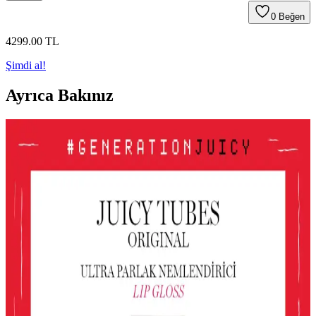
0
Beğen
4299
.00
TL
Şimdi al!
Ayrıca Bakınız
Le Mabelle Altın Pembe Beyaz Glitter Simli Kız
Çocuk Jel Farı Pratik ve Işıltılı Göz Makyajı
Deneyimi
Le Mabelle'nin pembe, altın ve beyaz tonlarındaki jel farı, kolay
uygulama ve parlaklık sağlar. Çocuklar için uygun, pratik ve
eğlenceli göz makyajı seçeneği sunar.
Gri ve Akınca Renklerinin Kozmetik ve Makyajda
Kullanımı ve Uygulama İpuçları
Gri ve akınca renkleri, makyajda şıklık ve doğal görünüm sağlar.
Uygulama teknikleri ve renk uyumu ile farklı tarzlar