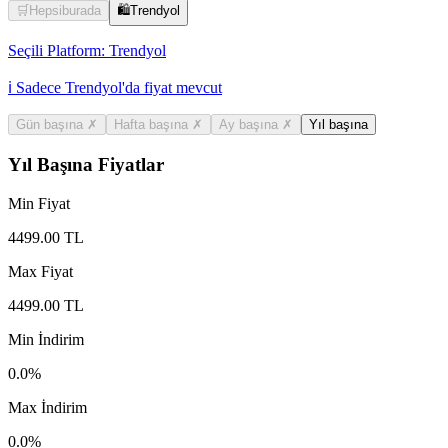
🛒
Hepsiburada
🛍️
Trendyol
Seçili Platform:
Trendyol
ℹ️ Sadece Trendyol'da fiyat mevcut
Gün başına
✗
Hafta başına
✗
Ay başına
✗
Yıl başına
Yıl Başına Fiyatlar
Min Fiyat
4499.00
TL
Max Fiyat
4499.00
TL
Min İndirim
0.0
%
Max İndirim
0.0
%