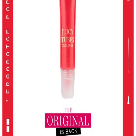
Kiko Milano Unlımıted Double Touch Likit Ruj:
Uzun Süre Kalıcı ve Şık Dudaklar
Kiko Milano'nun Unlımıted Double Touch serisi, yüksek
pigmentasyon ve uzun süre kalıcılık sunan iki aşamalı likit ruj
koleksiyonudur. Doğal ve şık görünüm için ideal seçenekler içerir.
2024 Yılında En İyi Far Paletleri: Renk ve Kalitenin
Buluşması
2024'te öne çıkan yüksek pigmentasyon ve geniş renk
seçenekleriyle en iyi far paletleri, kalıcılık ve çok yönlülük sunarak
makyajda fark yaratmanızı sağlar.
KIKO Unlimited Blush: Doğal Görünüm İçin Kalıcı
ve Hafif Allık Seçeneği
KIKO'nun Unlimited Blush allığı, kalıcı, hafif ve doğal görünüm
sağlayan pembe tonlarıyla günlük makyajda ideal, pratik ve uygun
fiyatlı bir seçenek.
2016'dan Günümüze Asya Makyaj Trendlerinin
Değişimi ve Güncel Stil Yaklaşımları