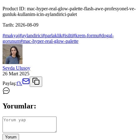
Product ID:
mac-hyper-real-glow-palette-flash-awe-profesyonel-ve-
gunluk-kullanim-icin-aylandirici-palet
Tarih:
2026-08-09
#
makyaj
#
aylandirici
#
parlaklik
#
isilti
#
krem-formu
#
dogal-
gorunum
#
mac-hyper-real-glow-palette
Sevda Ulusoy
26 Mart 2025
Paylaş:
f
𝕏
Yorumlar:
Yorum