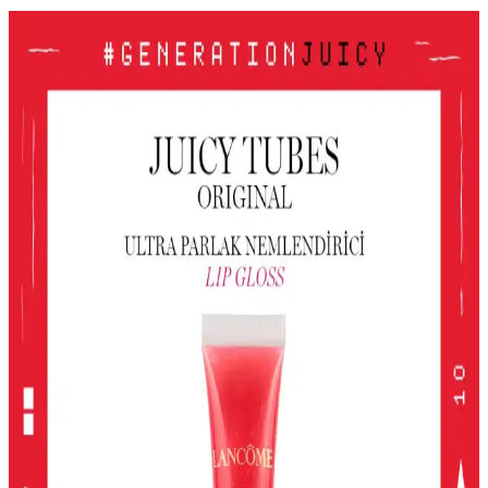
Le Mabelle Altın Pembe Beyaz Glitter Simli Kız
Çocuk Jel Farı Pratik ve Işıltılı Göz Makyajı
Deneyimi
Le Mabelle'nin pembe, altın ve beyaz tonlarındaki jel farı, kolay
uygulama ve parlaklık sağlar. Çocuklar için uygun, pratik ve
eğlenceli göz makyajı seçeneği sunar.
Gri ve Akınca Renklerinin Kozmetik ve Makyajda
Kullanımı ve Uygulama İpuçları
Gri ve akınca renkleri, makyajda şıklık ve doğal görünüm sağlar.
Uygulama teknikleri ve renk uyumu ile farklı tarzlar
yakalayabilirsiniz.
Alerji Dostu ve Doğal Makyaj Ürünleri: Güvenle
Kullanabileceğiniz En İyi Seçenekler
Alerji dostu ve doğal makyaj ürünleri, hassas ciltler için güvenli,
çevre dostu ve dermatolojik testlerden geçmiş seçenekler sunar.
Doğru ürün seçimiyle güzelliğinizi koruyabilirsiniz.