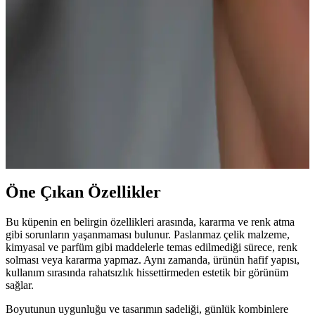
Paslanmaz çelik malzemeden üretilen, suya dayanıklı ve minimal
tasarımlı unisex halka küpe, şık görünüm ve dayanıklılık sunar,
günlük kullanım için ideal ve uzun ömürlüdür.
NEREZE 925 Ayar Gümüş Rose Kaplama Gitar
Küpe Zarif ve Modern Takı Seçenekleri
925 ayar gümüş ve rose kaplama detaylarıyla tasarlanmış gitar küpe,
zarif ve dayanıklı yapısıyla modern tarzınıza şıklık katıyor. Günlük
kullanıma uygun, yüksek kalite ve uygun fiyat avantajlarıyla öne
çıkıyor.
Öne Çıkan Özellikler
Bu küpenin en belirgin özellikleri arasında, kararma ve renk atma
gibi sorunların yaşanmaması bulunur. Paslanmaz çelik malzeme,
kimyasal ve parfüm gibi maddelerle temas edilmediği sürece, renk
solması veya kararma yapmaz. Aynı zamanda, ürünün hafif yapısı,
kullanım sırasında rahatsızlık hissettirmeden estetik bir görünüm
sağlar.
Boyutunun uygunluğu ve tasarımın sadeliği, günlük kombinlere