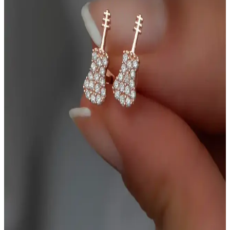
Chavin Tek Zirkon Taşlı Çelik Küpe 8 mm: 316L
Paslanmaz Çelik ve Şık Minimal Tasarım
Chavin Tek Zirkon Taşlı Çelik Küpe, 8 mm tek zirkon taşı ve 316L
paslanmaz çelik yapısıyla dayanıklılık ve uzun ömür sunar. Unisex
tasarım sade ve günlük kullanım için uygun; alerji riski düşüklüğü
ve kolay bakım avantajı sağlar.
Minimalist Altın Küpe Seçenekleri ile Şıklık ve
Sadeliği Yakalayın
Minimalist altın küpeler, sade ve şık tasarımlarıyla günlük ve özel
günlerinizde stilinizi tamamlar, kalite ve zarafeti bir arada sunar.
Merano Design Yılz Küpe 2cm Zarif ve Dayanıklı
Modern Takı Seçeneği
Merano Design'in 2 cm boyutundaki Yılz Küpe'si, zarif tasarımı,
yüksek kaliteli malzemeleri ve dayanıklılığıyla günlük ve özel
günlerinizde şıklığınızı tamamlar.
Siya Silver Kararmaz Çelik Unisex Minimal Halka
Küpe: Şıklık ve Dayanıklılık Bir Arada