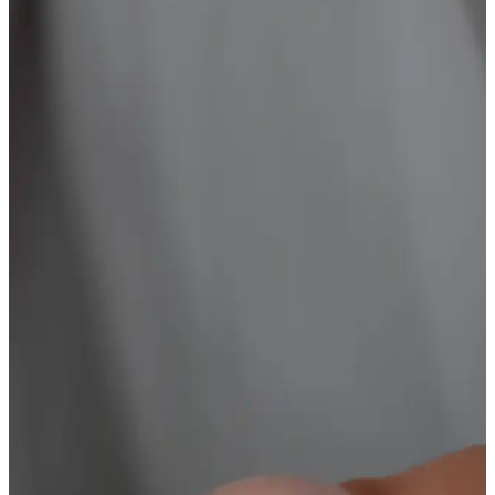
Aurrari Güneş Figürlü Altın Kaplama Küpe: Zarif
ve Enerjik Takı Seçeneği
Aurrari'nin güneş figürlü altın kaplama küpesi, zarif tasarımı ve
yüksek kaliteli malzemeleriyle şıklık ve pozitif enerji sunar.
Kullanımı kolay, dayanıklı ve hassas ciltlere uygun olup, günlük ve
özel günler için ideal bir seçimdir.
Modern Altın Küpe Modelleri: Kadınların Tarzını
Yansıtan Şık ve Fonksiyonel Seçenekler
Günümüzde çeşitli tarzlara uygun modern altın küpe modelleri,
estetik ve fonksiyonellik sunarak kadınların tarzını yansıtmasına
olanak tanır. Farklı tasarımlarla şıklığınızı tamamlayın.
Minik Kalp Şekilli Gümüş Küpe: Günlük Şıklık ve
Zarafetin Modern Simgesi
Minimal tasarımıyla dikkat çeken gümüş kalp küpeler, şıklık ve
fonksiyonelliği bir arada sunar. Günlük kullanım için ideal olan bu
aksesuarlar, gençler ve romantik tarzı benimseyenler arasında
popülerdir.