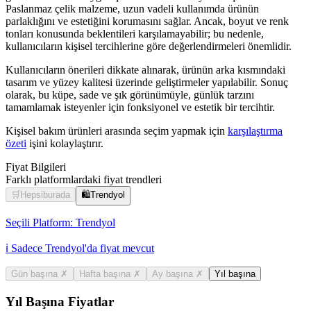
Paslanmaz çelik malzeme, uzun vadeli kullanımda ürünün
parlaklığını ve estetiğini korumasını sağlar. Ancak, boyut ve renk
tonları konusunda beklentileri karşılamayabilir; bu nedenle,
kullanıcıların kişisel tercihlerine göre değerlendirmeleri önemlidir.
Kullanıcıların önerileri dikkate alınarak, ürünün arka kısmındaki
tasarım ve yüzey kalitesi üzerinde geliştirmeler yapılabilir. Sonuç
olarak, bu küpe, sade ve şık görünümüyle, günlük tarzını
tamamlamak isteyenler için fonksiyonel ve estetik bir tercihtir.
Kişisel bakım ürünleri arasında seçim yapmak için
karşılaştırma
özeti
işini kolaylaştırır.
Fiyat Bilgileri
Farklı platformlardaki fiyat trendleri
🛒
Hepsiburada
🛍️
Trendyol
Seçili Platform:
Trendyol
ℹ️ Sadece Trendyol'da fiyat mevcut
Gün başına
✗
Hafta başına
✗
Ay başına
✗
Yıl başına
Yıl Başına Fiyatlar