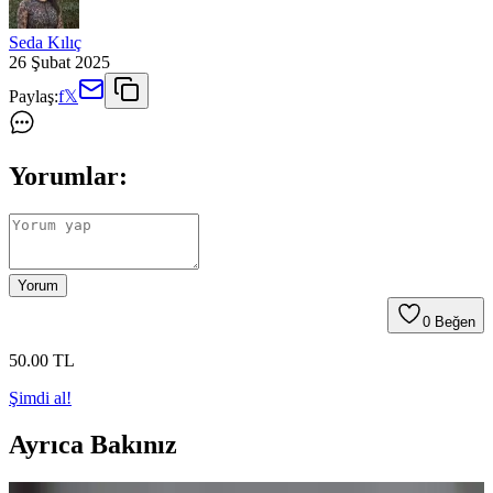
Seda Kılıç
26 Şubat 2025
Paylaş:
f
𝕏
Yorumlar:
Yorum
0
Beğen
50
.00
TL
Şimdi al!
Ayrıca Bakınız