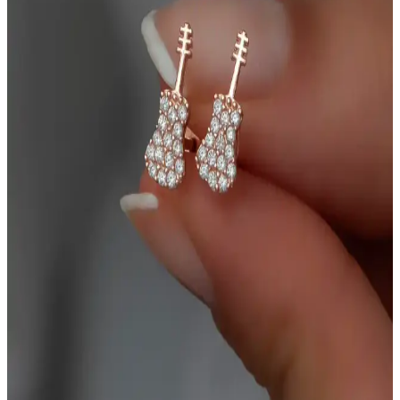
Chavin Tek Zirkon Taşlı Çelik Küpe 8 mm: 316L
Paslanmaz Çelik ve Şık Minimal Tasarım
Chavin Tek Zirkon Taşlı Çelik Küpe, 8 mm tek zirkon taşı ve 316L
paslanmaz çelik yapısıyla dayanıklılık ve uzun ömür sunar. Unisex
tasarım sade ve günlük kullanım için uygun; alerji riski düşüklüğü
ve kolay bakım avantajı sağlar.
Minimalist Altın Küpe Seçenekleri ile Şıklık ve
Sadeliği Yakalayın
Minimalist altın küpeler, sade ve şık tasarımlarıyla günlük ve özel
günlerinizde stilinizi tamamlar, kalite ve zarafeti bir arada sunar.
Merano Design Yılz Küpe 2cm Zarif ve Dayanıklı
Modern Takı Seçeneği
Merano Design'in 2 cm boyutundaki Yılz Küpe'si, zarif tasarımı,
yüksek kaliteli malzemeleri ve dayanıklılığıyla günlük ve özel
günlerinizde şıklığınızı tamamlar.
Siya Silver Kararmaz Çelik Unisex Minimal Halka
Küpe: Şıklık ve Dayanıklılık Bir Arada