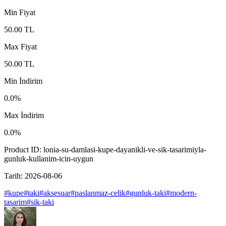
Min Fiyat
50.00
TL
Max Fiyat
50.00
TL
Min İndirim
0.0
%
Max İndirim
0.0
%
Product ID:
lonia-su-damlasi-kupe-dayanikli-ve-sik-tasarimiyla-
gunluk-kullanim-icin-uygun
Tarih:
2026-08-06
#
kupe
#
taki
#
aksesuar
#
paslanmaz-celik
#
gunluk-taki
#
modern-
tasarim
#
sik-taki