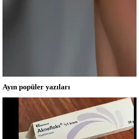
Paslanmaz çelik malzemeden üretilen, suya dayanıklı ve minimal
tasarımlı unisex halka küpe, şık görünüm ve dayanıklılık sunar,
günlük kullanım için ideal ve uzun ömürlüdür.
NEREZE 925 Ayar Gümüş Rose Kaplama Gitar
Küpe Zarif ve Modern Takı Seçenekleri
925 ayar gümüş ve rose kaplama detaylarıyla tasarlanmış gitar küpe,
zarif ve dayanıklı yapısıyla modern tarzınıza şıklık katıyor. Günlük
kullanıma uygun, yüksek kalite ve uygun fiyat avantajlarıyla öne
çıkıyor.
Ayın popüler yazıları