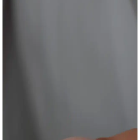
Aurrari Güneş Figürlü Altın Kaplama Küpe: Zarif
ve Enerjik Takı Seçeneği
Aurrari'nin güneş figürlü altın kaplama küpesi, zarif tasarımı ve
yüksek kaliteli malzemeleriyle şıklık ve pozitif enerji sunar.
Kullanımı kolay, dayanıklı ve hassas ciltlere uygun olup, günlük ve
özel günler için ideal bir seçimdir.
Modern Altın Küpe Modelleri: Kadınların Tarzını
Yansıtan Şık ve Fonksiyonel Seçenekler
Günümüzde çeşitli tarzlara uygun modern altın küpe modelleri,
estetik ve fonksiyonellik sunarak kadınların tarzını yansıtmasına
olanak tanır. Farklı tasarımlarla şıklığınızı tamamlayın.
Minik Kalp Şekilli Gümüş Küpe: Günlük Şıklık ve
Zarafetin Modern Simgesi
Minimal tasarımıyla dikkat çeken gümüş kalp küpeler, şıklık ve
fonksiyonelliği bir arada sunar. Günlük kullanım için ideal olan bu
aksesuarlar, gençler ve romantik tarzı benimseyenler arasında
popülerdir.