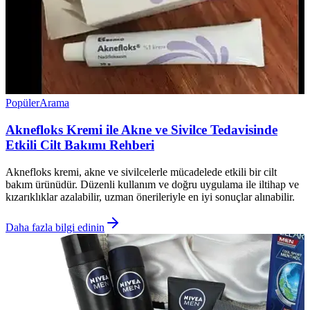
Popüler
Arama
Aknefloks Kremi ile Akne ve Sivilce Tedavisinde
Etkili Cilt Bakımı Rehberi
Aknefloks kremi, akne ve sivilcelerle mücadelede etkili bir cilt
bakım ürünüdür. Düzenli kullanım ve doğru uygulama ile iltihap ve
kızarıklıklar azalabilir, uzman önerileriyle en iyi sonuçlar alınabilir.
Daha fazla bilgi edinin