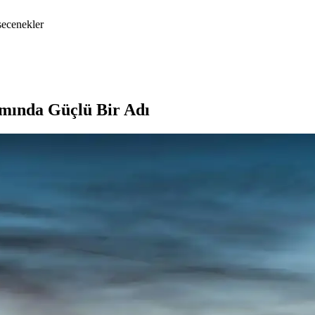
-secenekler
ımında Güçlü Bir Adı