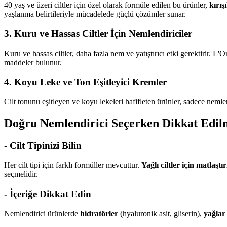
40 yaş ve üzeri ciltler için özel olarak formüle edilen bu ürünler,
kırı
yaşlanma belirtileriyle mücadelede güçlü çözümler sunar.
3. Kuru ve Hassas Ciltler İçin Nemlendiriciler
Kuru ve hassas ciltler, daha fazla nem ve yatıştırıcı etki gerektirir. L'Or
maddeler bulunur.
4. Koyu Leke ve Ton Eşitleyici Kremler
Cilt tonunu eşitleyen ve koyu lekeleri hafifleten ürünler, sadece neml
Doğru Nemlendirici Seçerken Dikkat Edil
- Cilt Tipinizi Bilin
Her cilt tipi için farklı formüller mevcuttur.
Yağlı ciltler için matlaştı
seçmelidir.
- İçeriğe Dikkat Edin
Nemlendirici ürünlerde
hidratörler
(hyaluronik asit, gliserin),
yağlar