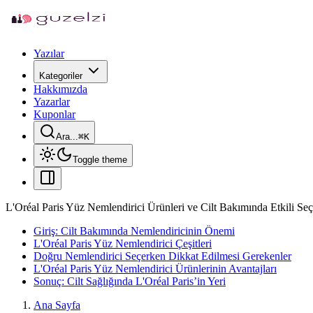
Yazılar
Kategoriler
Hakkımızda
Yazarlar
Kuponlar
Ara...
⌘
K
Toggle theme
L'Oréal Paris Yüz Nemlendirici Ürünleri ve Cilt Bakımında Etkili Se
Giriş: Cilt Bakımında Nemlendiricinin Önemi
L'Oréal Paris Yüz Nemlendirici Çeşitleri
Doğru Nemlendirici Seçerken Dikkat Edilmesi Gerekenler
L'Oréal Paris Yüz Nemlendirici Ürünlerinin Avantajları
Sonuç: Cilt Sağlığında L'Oréal Paris’in Yeri
Ana Sayfa