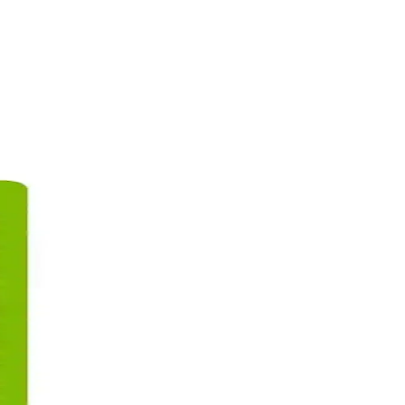
ık kazandırır. Düzenli kullanımda gözle görülür sonuçlar sağlar.
rı anlatılıyor.
nda bilgiler içerir.
cilt görünümüne ulaşmada önemli rol oynar.
azaltın.