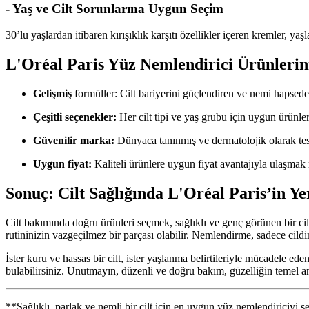
- Yaş ve Cilt Sorunlarına Uygun Seçim
30’lu yaşlardan itibaren kırışıklık karşıtı özellikler içeren kremler, ya
L'Oréal Paris Yüz Nemlendirici Ürünlerin
Gelişmiş
formüller: Cilt bariyerini güçlendiren ve nemi hapseden 
Çeşitli seçenekler:
Her cilt tipi ve yaş grubu için uygun ürünle
Güvenilir marka:
Dünyaca tanınmış ve dermatolojik olarak test
Uygun fiyat:
Kaliteli ürünlere uygun fiyat avantajıyla ulaşma
Sonuç: Cilt Sağlığında L'Oréal Paris’in Ye
Cilt bakımında doğru ürünleri seçmek, sağlıklı ve genç görünen bir cil
rutininizin vazgeçilmez bir parçası olabilir. Nemlendirme, sadece cild
İster kuru ve hassas bir cilt, ister yaşlanma belirtileriyle mücadele eden
bulabilirsiniz. Unutmayın, düzenli ve doğru bakım, güzelliğin temel an
**Sağlıklı, parlak ve nemli bir cilt için en uygun yüz nemlendiriciyi