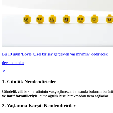
Bu 10 ürün 'Böyle güzel bir şey gerçekten var mıymış?' dedirtecek
devamını oku
1. Günlük Nemlendiriciler
Gündelik cilt bakım rutininin vazgeçilmezleri arasında bulunan bu ürün
ve hafif formülleriyle
, ciltte ağırlık hissi bırakmadan nem sağlarlar.
2. Yaşlanma Karşıtı Nemlendiriciler