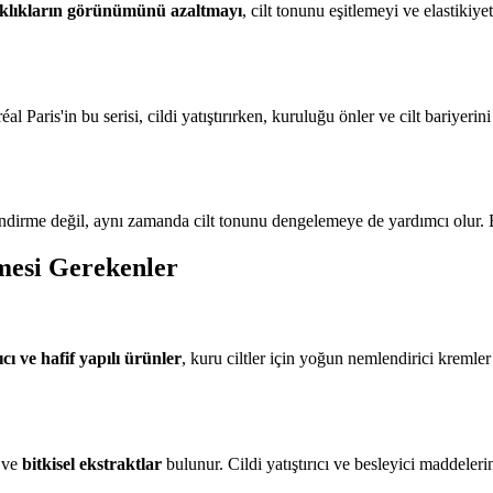
şıklıkların görünümünü azaltmayı
, cilt tonunu eşitlemeyi ve elastikiye
éal Paris'in bu serisi, cildi yatıştırırken, kuruluğu önler ve cilt bariyerin
endirme değil, aynı zamanda cilt tonunu dengelemeye de yardımcı olur. B
mesi Gerekenler
rıcı ve hafif yapılı ürünler
, kuru ciltler için yoğun nemlendirici kremler 
ve
bitkisel ekstraktlar
bulunur. Cildi yatıştırıcı ve besleyici maddelerin