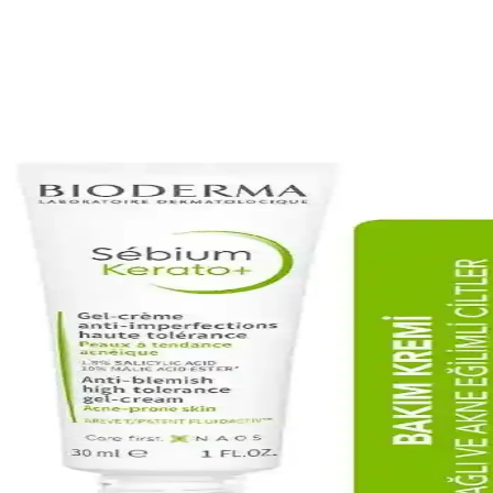
özenek Sıkılaştırıcı Etkili Temizlik Ürünü
ı özellikleriyle cildi derinlemesine temizler, tonunu eşitler ve parlakl
çimi ve Kullanım İpuçları
bakım önerileriyle cilt sağlığını koruma ve akne oluşumunu azaltma yolla
ahatsızlıklarına Çözüm Arayışları
nler cilt onarımını destekler, kullanımı ve dikkat edilmesi gerekenler hakkı
 Koruma Yöntemleri
iği sağlar. Doğru ürün seçimi ve düzenli kullanım, sağlıklı ve dengeli 
eyici Seçimi ve Kullanımı Rehberi
içerikleri ve seçim ipuçlarıyla cilt sağlığınızı koruyun ve sorunlarınızı 
Güçlendiren ve Rahatlatıcı Etkiler