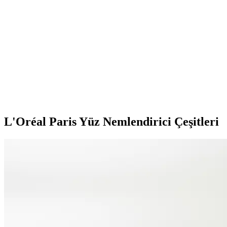
Bepanthol krem, panthenol içeriğiyle allerjik ciltlerde tahrişi hafifletir
Dr.C.Tuna Çay Ağacı Yağlı Sos Serumu: Çok Yönlü 
Doğal içerikli Dr.C.Tuna Çay Ağacı Yağlı Sos Serumu, cilt ve saç derisi
Akne İçin Jel Krem Seçimi ve Kullanımı: Etkili ve Güv
Akne tedavisinde jel krem kullanımı, doğru ürün seçimi ve düzenli kullan
L'Oréal Paris Yüz Nemlendirici Çeşitleri