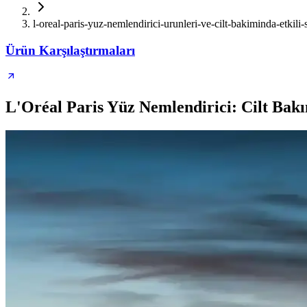
l-oreal-paris-yuz-nemlendirici-urunleri-ve-cilt-bakiminda-etkili
Ürün Karşılaştırmaları
L'Oréal Paris Yüz Nemlendirici: Cilt Bak