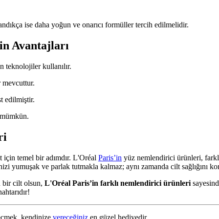
şlandıkça ise daha yoğun ve onarıcı formüller tercih edilmelidir.
in Avantajları
teknolojiler kullanılır.
r mevcuttur.
 edilmiştir.
k mümkün.
ri
t için temel bir adımdır. L'Oréal
Paris’in
yüz nemlendirici ürünleri, farkl
inizi yumuşak ve parlak tutmakla kalmaz; aynı zamanda cilt sağlığını ko
 bir cilt olsun,
L'Oréal Paris’in farklı nemlendirici ürünleri
sayesinde
ahtarıdır!
 seçmek, kendinize
vereceğiniz
en güzel hediyedir.