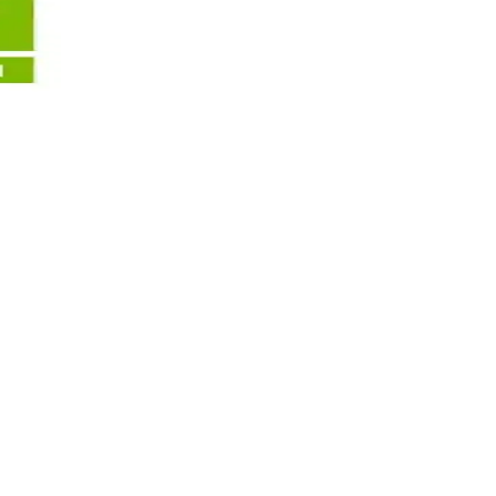
ntıya karşı etkili destek sunar.
sonuçlarıyla öne çıkar.
klı ve pürüzsüz bir cilt için önemli.