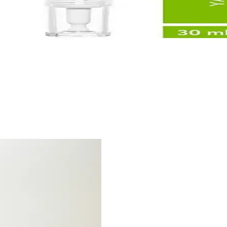
, nem sağlar ve cilt bariyerini güçlendirir. Kullanımıyla kızarıklık ve kaşı
Doğal Cilt ve Saç Bakım Ürünü
 sorunlarına karşı çok yönlü kullanım sağlar, ferahlatıcı etkisi ve hızlı 
enilir Tavsiyeler
ım ile etkili sonuçlar sağlar. İçeriğe ve cilt tipine uygun ürünler, sağlı