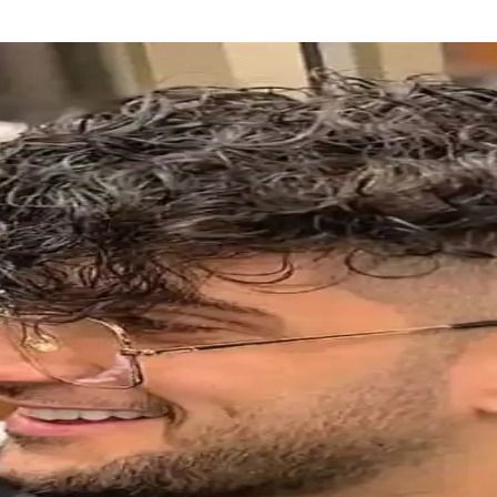
leri
sel görünümünüzü geliştirin. Doğru sakal seçimi ve düzenli bakım, şıklığı
ğe Karşı Uzun Süreli Koruma ve Ferahlatıcı Etki
etkili formülüyle saç derisini temizler, kepeğe karşı korur ve ferahla
Denge Sağlayan Aksesuar Seçenekleri
nel seçenekler sunar. Malzeme ve tasarım çeşitliliğiyle günlük ve özel kull
ehberi 2023
 ve renk seçimi önerileriyle kişisel tarzınızı öne çıkarın.
 Zara ve Amouage Önerileri
ıcı yorumları ve alternatifleriyle detaylı inceleniyor. Koku profilleri,