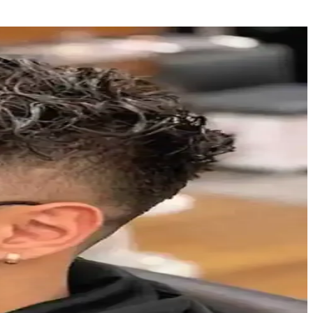
nızı artırır.
tıcı deneyim sunar.
anımlar için ideal alternatifler bulunur.
 performans ve deneme önerileri ele alınıyor.