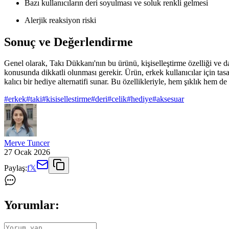
Bazı kullanıcıların deri soyulması ve soluk renkli gelmesi
Alerjik reaksiyon riski
Sonuç ve Değerlendirme
Genel olarak, Takı Dükkanı'nın bu ürünü, kişiselleştirme özelliği ve da
konusunda dikkatli olunması gerekir. Ürün, erkek kullanıcılar için tasar
kalıcı bir hediye alternatifi sunar. Bu özellikleriyle, hem şıklık hem d
#
erkek
#
taki
#
kisisellestirme
#
deri
#
celik
#
hediye
#
aksesuar
Merve Tuncer
27 Ocak 2026
Paylaş:
f
𝕏
Yorumlar: