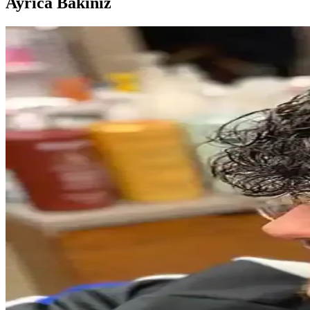
Ayrıca Bakınız
2024 Erkek Yüz Şekline Uygun Sakal ve Bakım Öneri
2024 yılında yüz şekline uygun sakal stilleri ve bakım önerileriyle kişi
Clear Men Cool Sport Menthol Erkek Şampuanı: Kepe
Clear Men Cool Sport Menthol erkek şampuanı, 600 ml büyük boyutu ve 
Erkek Bileklikleri: Tarz ve Fonksiyonellik Arasında 
Erkek bileklikleri, farklı tarz ve ihtiyaçlara uygun estetik ve fonksiyo
Modern Erkekler İçin Cesur ve Trend Saç Renkleri R
Erkekler arasında cesur ve modern saç renkleri trendleri, bakım ipuçları
Popüler Erkek Parfümleri İncelemesi: Dior, Bvlgari,
Dior, Bvlgari, Zara ve Amouage gibi markaların erkek parfümleri, kullan