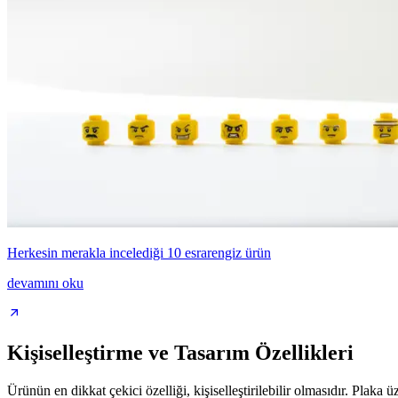
Herkesin merakla incelediği 10 esrarengiz ürün
devamını oku
Kişiselleştirme ve Tasarım Özellikleri
Ürünün en dikkat çekici özelliği, kişiselleştirilebilir olmasıdır. Plaka