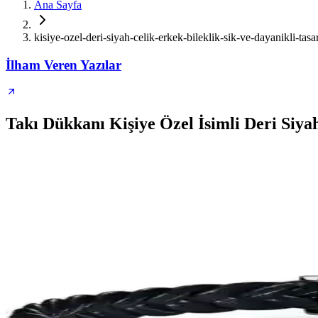
Ana Sayfa
kisiye-ozel-deri-siyah-celik-erkek-bileklik-sik-ve-dayanikli-tas
İlham Veren Yazılar
Takı Dükkanı Kişiye Özel İsimli Deri Siyah