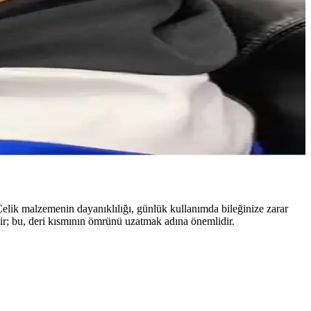
aylarında ideal, şık tasarımıyla dikkat çeker.
kullanım için ideal seçenekler sunar.
yabilirsiniz.
Çelik malzemenin dayanıklılığı, günlük kullanımda bileğinize zarar
ilir; bu, deri kısmının ömrünü uzatmak adına önemlidir.