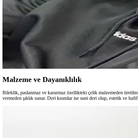
Burberry Weekend Edt 100 Ml Erkek Parfümü: Ferah
Burberry Weekend Edt erkekler için tasarlanmış, odunsu ve ferah koku pr
Erkekler İçin Baharatlı Kokular: Mad P102 ve Erkek
Baharatlı erkek kokuları, sıcak ve yoğun aromalarıyla öne çıkarak, Ma
Erkekler İçin Kestane Saç Renginin Doğal Çekiciliği 
Kestane saç rengi, doğal görünüm ve bakım kolaylığı sunar. Uygun ürünl
Malzeme ve Dayanıklılık
Bileklik, paslanmaz ve kararmaz özellikteki çelik malzemeden üretilmi
vermeden şıklık sunar. Deri kısımlar ise suni deri olup, estetik ve ha