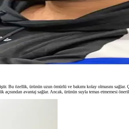
 ve Odunsu Koku Profili ile Modern Tasarım
ofiliyle öne çıkan 100 ml'lik parfüm. Hafif yapısı ve kalıcılığıyla yaz 
 Parfüm Trendleri Analizi
d P102 gibi ürünlerle kendine güven ve çekicilik sağlar, günlük ve özel 
ve Bakım İpuçları
er ve bakım ipuçlarıyla saçlarınızın parlak ve sağlıklı kalmasını sağla
ştir. Bu özellik, ürünün uzun ömürlü ve bakımı kolay olmasını sağlar. 
fiflik açısından avantaj sağlar. Ancak, ürünün suyla temas etmemesi öner