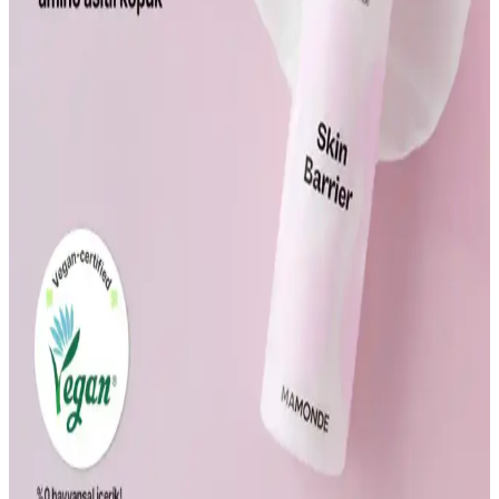
Koruyucu Katmanı Güçlendirme ve Cilt Sağlığı
Üzerindeki Etkileri
Probiyotikler, cilt mikroflorasını dengeleyerek bariyeri güçlendirir,
enfeksiyon ve irritasyonu önler, nem tutmayı artırır ve cilt sağlığını
destekler.
Bağışıklık Sistemini Güçlendiren Yiyecekler ve
Sağlıklı Yaşam İpuçları
Bağışıklık sistemini destekleyen besinler ve yaşam alışkanlıklarıyla
hastalıklara karşı direncinizi artırın, sağlıklı ve enerjik bir yaşam
sürdürün.
Gül Hastalığında Kozmetik Ürünlerin Rolü ve
Bağırsak Sağlığıyla İlişkisi
Gül hastalığında hassas ciltleri koruyan ve yatıştıran doğal içerikli
kozmetik ürünler ile bağırsak sağlığını destekleyen takviyelerin
önemi vurgulanıyor.
Ceramide ve Probiyotiklerin Cilt Bariyerini
Güçlendirmedeki Rolü ve Faydaları