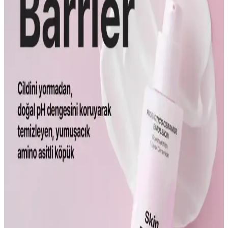
Probiyotiklerin Cilt Bariyerini Güçlendirmedeki
Rolü ve Günlük Kullanım İpuçları
Probiyotikler, cilt bariyerini güçlendiren doğal bileşenler olarak öne
çıkıyor. Bu mikroorganizmalar, ciltte denge sağlayarak çevresel
etkilere karşı koruma sağlar ve cilt sağlığını destekler.
Cilt Bariyerini Güçlendiren Ceramide ve
Probiyotiklerin Önemi ve Kullanım Fırsatları
Cilt bariyerini güçlendiren ceramide ve probiyotikler, nemi korur,
inflamasyonu azaltır ve yaşlanma belirtilerini geciktirir. Bu ürünler,
sağlıklı ve genç görünen bir cilt için önemli adımlar sunar.
Probiyotiklerin Cilt Bariyerine Faydaları: Doğal
Koruyucu Katmanı Güçlendirme ve Cilt Sağlığı
Üzerindeki Etkileri
Probiyotikler, cilt mikroflorasını dengeleyerek bariyeri güçlendirir,
enfeksiyon ve irritasyonu önler, nem tutmayı artırır ve cilt sağlığını
destekler.