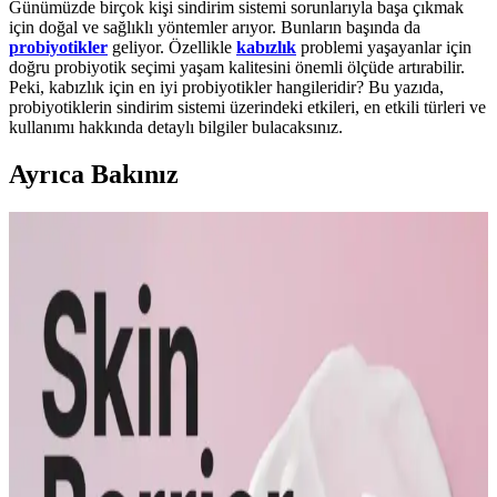
Günümüzde birçok kişi sindirim sistemi sorunlarıyla başa çıkmak
için doğal ve sağlıklı yöntemler arıyor. Bunların başında da
probiyotikler
geliyor. Özellikle
kabızlık
problemi yaşayanlar için
doğru probiyotik seçimi yaşam kalitesini önemli ölçüde artırabilir.
Peki, kabızlık için en iyi probiyotikler hangileridir? Bu yazıda,
probiyotiklerin sindirim sistemi üzerindeki etkileri, en etkili türleri ve
kullanımı hakkında detaylı bilgiler bulacaksınız.
Ayrıca Bakınız
Prime Biome Bağırsak ve Cilt Sağlığını Destekleyen
Doğal Takviye Ürünü İncelemesi
Prime Biome, doğal bitkisel bileşenler ve probiyotiklerle bağırsak ve
cilt sağlığını bütünsel olarak destekleyen bir takviyedir.
Bağışıklık ve Güzellik Destekleyici Takviyeler:
Bilimsel ve Pratik Yaklaşımlar
Sağlıklı yaşam ve güzellik için bağışıklık güçlendiren, cilt sağlığını
destekleyen doğal ve bilimsel takviyeleri keşfedin, dengeli kullanım
ile sürdürülebilir sonuçlar elde edin.