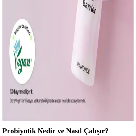
Bağışıklık Sistemini Güçlendiren Yiyecekler ve
Sağlıklı Yaşam İpuçları
Bağışıklık sistemini destekleyen besinler ve yaşam alışkanlıklarıyla
hastalıklara karşı direncinizi artırın, sağlıklı ve enerjik bir yaşam
sürdürün.
Gül Hastalığında Kozmetik Ürünlerin Rolü ve
Bağırsak Sağlığıyla İlişkisi
Gül hastalığında hassas ciltleri koruyan ve yatıştıran doğal içerikli
kozmetik ürünler ile bağırsak sağlığını destekleyen takviyelerin
önemi vurgulanıyor.
Ceramide ve Probiyotiklerin Cilt Bariyerini
Güçlendirmedeki Rolü ve Faydaları
Ceramides ve probiyotikler, cilt bariyerini destekleyerek nemi korur,
inflamasyonu azaltır ve sağlıklı cilt sağlar. Birlikte kullanımları, cilt
sağlığını bütünsel olarak iyileştirir.
Probiyotik Nedir ve Nasıl Çalışır?