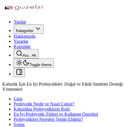
Yazılar
Kategoriler
Hakkımızda
Yazarlar
Kuponlar
Ara...
⌘
K
Toggle theme
Kabızlık İçin En İyi Probiyotikler: Doğal ve Etkili Sindirim Desteği
Yöntemleri
Giriş
Probiyotik Nedir ve Nasıl Çalışır?
Kabızlıkta Probiyotiklerin Rolü
En İyi Probiyotik Türleri ve Kullanım Önerileri
Probiyotikleri Nereden Temin Ebiliriz?
Sonuç