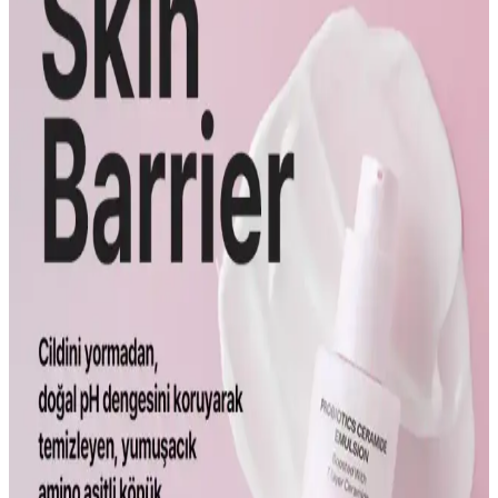
Bağışıklık ve Güzellik Destekleyici Takviyeler:
Bilimsel ve Pratik Yaklaşımlar
Sağlıklı yaşam ve güzellik için bağışıklık güçlendiren, cilt sağlığını
destekleyen doğal ve bilimsel takviyeleri keşfedin, dengeli kullanım
ile sürdürülebilir sonuçlar elde edin.
Probiyotiklerin Cilt Bariyerini Güçlendirmedeki
Rolü ve Günlük Kullanım İpuçları
Probiyotikler, cilt bariyerini güçlendiren doğal bileşenler olarak öne
çıkıyor. Bu mikroorganizmalar, ciltte denge sağlayarak çevresel
etkilere karşı koruma sağlar ve cilt sağlığını destekler.
Cilt Bariyerini Güçlendiren Ceramide ve
Probiyotiklerin Önemi ve Kullanım Fırsatları
Cilt bariyerini güçlendiren ceramide ve probiyotikler, nemi korur,
inflamasyonu azaltır ve yaşlanma belirtilerini geciktirir. Bu ürünler,
sağlıklı ve genç görünen bir cilt için önemli adımlar sunar.
Probiyotiklerin Cilt Bariyerine Faydaları: Doğal