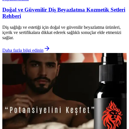
Doğal ve Güvenilir Diş Beyazlatma Kozmetik Setleri
Rehberi
Diş sağlığı ve estetiği için doğal ve güvenilir beyazlatma ürünleri,
içerik ve sertifikalara dikkat ederek sağlıklı sonuçlar elde etmenizi
sağlar.
Daha fazla bilgi edinin