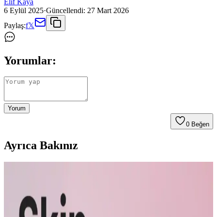
Elif Kaya
6 Eylül 2025
·
Güncellendi:
27 Mart 2026
Paylaş:
f
𝕏
Yorumlar:
Yorum
0
Beğen
Ayrıca Bakınız
Prime Biome Bağırsak ve Cilt Sağlığını Destekleyen
Doğal Takviye Ürünü İncelemesi
Prime Biome, doğal bitkisel bileşenler ve probiyotiklerle bağırsak ve
cilt sağlığını bütünsel olarak destekleyen bir takviyedir.