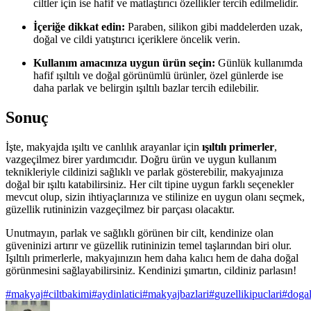
ciltler için ise hafif ve matlaştırıcı özellikler tercih edilmelidir.
İçeriğe dikkat edin:
Paraben, silikon gibi maddelerden uzak,
doğal ve cildi yatıştırıcı içeriklere öncelik verin.
Kullanım amacınıza uygun ürün seçin:
Günlük kullanımda
hafif ışıltılı ve doğal görünümlü ürünler, özel günlerde ise
daha parlak ve belirgin ışıltılı bazlar tercih edilebilir.
Sonuç
İşte, makyajda ışıltı ve canlılık arayanlar için
ışıltılı primerler
,
vazgeçilmez birer yardımcıdır. Doğru ürün ve uygun kullanım
teknikleriyle cildinizi sağlıklı ve parlak gösterebilir, makyajınıza
doğal bir ışıltı katabilirsiniz. Her cilt tipine uygun farklı seçenekler
mevcut olup, sizin ihtiyaçlarınıza ve stilinize en uygun olanı seçmek,
güzellik rutininizin vazgeçilmez bir parçası olacaktır.
Unutmayın, parlak ve sağlıklı görünen bir cilt, kendinize olan
güveninizi artırır ve güzellik rutininizin temel taşlarından biri olur.
Işıltılı primerlerle, makyajınızın hem daha kalıcı hem de daha doğal
görünmesini sağlayabilirsiniz. Kendinizi şımartın, cildiniz parlasın!
#
makyaj
#
ciltbakimi
#
aydinlatici
#
makyajbazlari
#
guzellikipuclari
#
doga