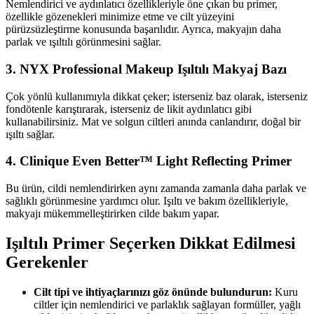
Nemlendirici ve aydınlatıcı özellikleriyle öne çıkan bu primer,
özellikle gözenekleri minimize etme ve cilt yüzeyini
pürüzsüzleştirme konusunda başarılıdır. Ayrıca, makyajın daha
parlak ve ışıltılı görünmesini sağlar.
3.
NYX Professional Makeup Işıltılı Makyaj Bazı
Çok yönlü kullanımıyla dikkat çeker; isterseniz baz olarak, isterseniz
fondötenle karıştırarak, isterseniz de likit aydınlatıcı gibi
kullanabilirsiniz. Mat ve solgun ciltleri anında canlandırır, doğal bir
ışıltı sağlar.
4.
Clinique Even Better™ Light Reflecting Primer
Bu ürün, cildi nemlendirirken aynı zamanda zamanla daha parlak ve
sağlıklı görünmesine yardımcı olur. Işıltı ve bakım özellikleriyle,
makyajı mükemmelleştirirken cilde bakım yapar.
Işıltılı Primer Seçerken Dikkat Edilmesi
Gerekenler
Cilt tipi ve ihtiyaçlarınızı göz önünde bulundurun:
Kuru
ciltler için nemlendirici ve parlaklık sağlayan formüller, yağlı