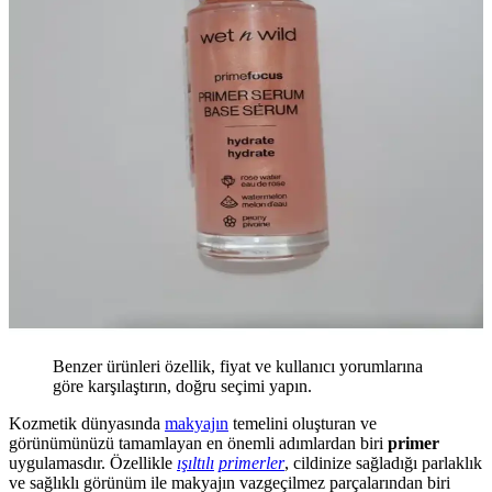
Benzer ürünleri özellik, fiyat ve kullanıcı yorumlarına
göre karşılaştırın, doğru seçimi yapın.
Kozmetik dünyasında
makyajın
temelini oluşturan ve
görünümünüzü tamamlayan en önemli adımlardan biri
primer
uygulamasdır. Özellikle
ışıltılı
primerler
, cildinize sağladığı parlaklık
ve sağlıklı görünüm ile makyajın vazgeçilmez parçalarından biri