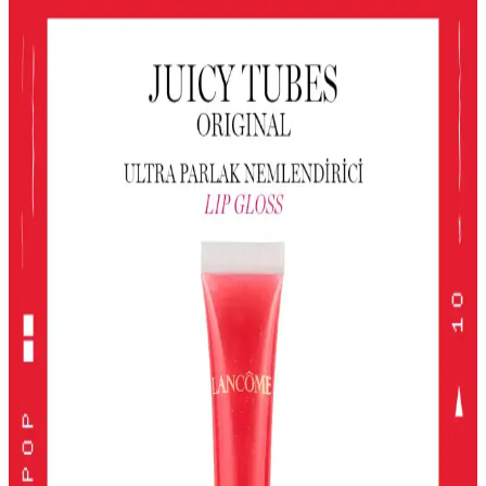
Deneyimi
Le Mabelle'nin pembe, altın ve beyaz tonlarındaki jel farı, kolay
uygulama ve parlaklık sağlar. Çocuklar için uygun, pratik ve
eğlenceli göz makyajı seçeneği sunar.
Gri ve Akınca Renklerinin Kozmetik ve Makyajda
Kullanımı ve Uygulama İpuçları
Gri ve akınca renkleri, makyajda şıklık ve doğal görünüm sağlar.
Uygulama teknikleri ve renk uyumu ile farklı tarzlar
yakalayabilirsiniz.
Alerji Dostu ve Doğal Makyaj Ürünleri: Güvenle
Kullanabileceğiniz En İyi Seçenekler
Alerji dostu ve doğal makyaj ürünleri, hassas ciltler için güvenli,
çevre dostu ve dermatolojik testlerden geçmiş seçenekler sunar.
Doğru ürün seçimiyle güzelliğinizi koruyabilirsiniz.
Kiko Milano Unlımıted Double Touch Likit Ruj:
Uzun Süre Kalıcı ve Şık Dudaklar