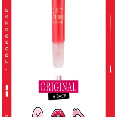
Kiko Milano'nun Unlımıted Double Touch serisi, yüksek
pigmentasyon ve uzun süre kalıcılık sunan iki aşamalı likit ruj
koleksiyonudur. Doğal ve şık görünüm için ideal seçenekler içerir.
2024 Yılında En İyi Far Paletleri: Renk ve Kalitenin
Buluşması
2024'te öne çıkan yüksek pigmentasyon ve geniş renk
seçenekleriyle en iyi far paletleri, kalıcılık ve çok yönlülük sunarak
makyajda fark yaratmanızı sağlar.
KIKO Unlimited Blush: Doğal Görünüm İçin Kalıcı
ve Hafif Allık Seçeneği
KIKO'nun Unlimited Blush allığı, kalıcı, hafif ve doğal görünüm
sağlayan pembe tonlarıyla günlük makyajda ideal, pratik ve uygun
fiyatlı bir seçenek.
2016'dan Günümüze Asya Makyaj Trendlerinin
Değişimi ve Güncel Stil Yaklaşımları
2016'dan günümüze Asya makyaj trendleri, parlak renklerden doğal
tonlara ve belirgin uygulamalara evrildi. Dudak, göz ve cilt