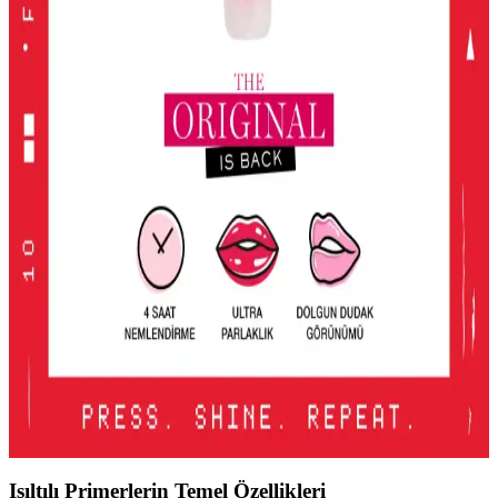
KIKO Unlimited Blush: Doğal Görünüm İçin Kalıcı
ve Hafif Allık Seçeneği
KIKO'nun Unlimited Blush allığı, kalıcı, hafif ve doğal görünüm
sağlayan pembe tonlarıyla günlük makyajda ideal, pratik ve uygun
fiyatlı bir seçenek.
2016'dan Günümüze Asya Makyaj Trendlerinin
Değişimi ve Güncel Stil Yaklaşımları
2016'dan günümüze Asya makyaj trendleri, parlak renklerden doğal
tonlara ve belirgin uygulamalara evrildi. Dudak, göz ve cilt
makyajındaki değişimler detaylı şekilde incelenmektedir.
Lancome Juicy Tubes Nemlendirici Lip Gloss
İncelemesi ve Kullanıcı Deneyimleri
Lancome Juicy Tubes, 20 yılı aşkın süredir popüler olan, parlaklık
ve dolgunluk sağlayan, mor renk seçeneğiyle dudaklara canlılık
katan nemlendirici lip gloss ürünüdür. Kullanımı kolay ve taşınabilir
tasarımıyla öne çıkar.
Işıltılı Primerlerin Temel Özellikleri