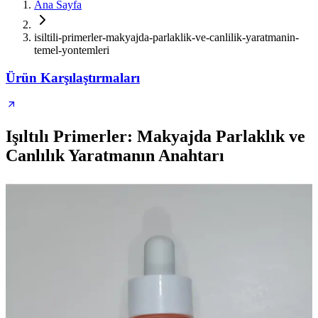
Ana Sayfa
isiltili-primerler-makyajda-parlaklik-ve-canlilik-yaratmanin-
temel-yontemleri
Ürün Karşılaştırmaları
Işıltılı Primerler: Makyajda Parlaklık ve
Canlılık Yaratmanın Anahtarı