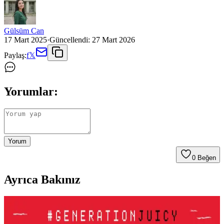
Gülsüm Can
17 Mart 2025
·
Güncellendi:
27 Mart 2026
Paylaş:
f
𝕏
Yorumlar:
Yorum
0
Beğen
Ayrıca Bakınız
Le Mabelle Altın Pembe Beyaz Glitter Simli Kız
Çocuk Jel Farı Pratik ve Işıltılı Göz Makyajı