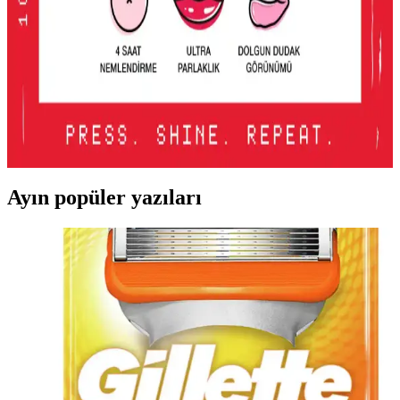
makyajındaki değişimler detaylı şekilde incelenmektedir.
Lancome Juicy Tubes Nemlendirici Lip Gloss
İncelemesi ve Kullanıcı Deneyimleri
Lancome Juicy Tubes, 20 yılı aşkın süredir popüler olan, parlaklık
ve dolgunluk sağlayan, mor renk seçeneğiyle dudaklara canlılık
katan nemlendirici lip gloss ürünüdür. Kullanımı kolay ve taşınabilir
tasarımıyla öne çıkar.
Ayın popüler yazıları