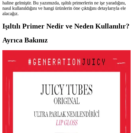
haline gelmiştir. Bu yazımızda, ışıltılı primerlerin ne işe yaradığını,
nasıl kullanıldığını ve hangi ürünlerin öne çıktığını detaylarıyla ele
alacağız.
Işıltılı Primer Nedir ve Neden Kullanılır?
Ayrıca Bakınız
Le Mabelle Altın Pembe Beyaz Glitter Simli Kız
Çocuk Jel Farı Pratik ve Işıltılı Göz Makyajı
Deneyimi
Le Mabelle'nin pembe, altın ve beyaz tonlarındaki jel farı, kolay
uygulama ve parlaklık sağlar. Çocuklar için uygun, pratik ve
eğlenceli göz makyajı seçeneği sunar.
Gri ve Akınca Renklerinin Kozmetik ve Makyajda
Kullanımı ve Uygulama İpuçları
Gri ve akınca renkleri, makyajda şıklık ve doğal görünüm sağlar.
Uygulama teknikleri ve renk uyumu ile farklı tarzlar