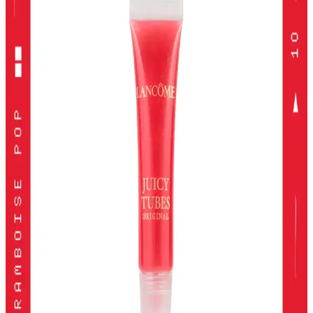
yakalayabilirsiniz.
Alerji Dostu ve Doğal Makyaj Ürünleri: Güvenle
Kullanabileceğiniz En İyi Seçenekler
Alerji dostu ve doğal makyaj ürünleri, hassas ciltler için güvenli,
çevre dostu ve dermatolojik testlerden geçmiş seçenekler sunar.
Doğru ürün seçimiyle güzelliğinizi koruyabilirsiniz.
Kiko Milano Unlımıted Double Touch Likit Ruj:
Uzun Süre Kalıcı ve Şık Dudaklar
Kiko Milano'nun Unlımıted Double Touch serisi, yüksek
pigmentasyon ve uzun süre kalıcılık sunan iki aşamalı likit ruj
koleksiyonudur. Doğal ve şık görünüm için ideal seçenekler içerir.
2024 Yılında En İyi Far Paletleri: Renk ve Kalitenin
Buluşması
2024'te öne çıkan yüksek pigmentasyon ve geniş renk
seçenekleriyle en iyi far paletleri, kalıcılık ve çok yönlülük sunarak
makyajda fark yaratmanızı sağlar.