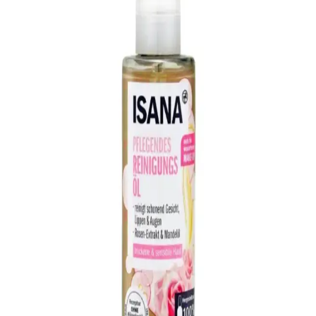
Argan ve badem yağı içeren saç bakım ürünleri, saçları güçlendirir,
nemlendirir ve sağlıklı görünüm kazandırır. Doğal içeriklerle saç
sağlığını uzun vadede destekleyen çözümler sunar.
Kuru Saçlar İçin Argan ve Badem Yağlı
Şampuanların Etkili Doğal Çözümü
Kuru saçlar için argan ve badem yağı içeren şampuanlar, saçın nem
dengesini koruyarak güçlendirir ve parlaklık kazandırır, düzenli
kullanım ve doğru bakım ile sağlıklı saçlara ulaşın.
OSERA Body Scrub Doğal İçeriklerle Derinlemesine
Temizlik ve Nemlendirme Sağlar
OSERA Body Scrub, doğal içeriklerle formüle edilmiş, alkol
içermeyen ve cildi nazikçe arındıran, nemlendiren etkili bir vücut
peeling ürünüdür. Düzenli kullanımda pürüzsüz ve sağlıklı cilt
sağlar.
Badem ve Argan Yağı İçeren Şampuanlar: Saç
Sağlığını Doğal Yollarla Destekleyin