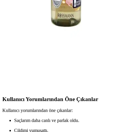
için nem ve parlaklık sağlar, saç sağlığını destekler.
BioBlas Argan Badem Yağı Şampuanı ile
Saçlarınızda Doğal Parlaklık ve Sağlık
BioBlas argan badem yağı şampuanı, doğal içerikleriyle saçlara
parlaklık ve yumuşaklık kazandırır, saç derisini yatıştırır ve
güçlendirir, sağlıklı ve canlı saçlar için ideal bir seçimdir.
ISANA Yüz Temizleme Yağı Kuru ve Hassas Ciltler
İçin Doğal Temizlik Çözümü
ISANA yüz temizleme yağı, kuru ve hassas ciltler için doğal
içeriklerle formüle edilmiş, makyaj ve kirleri nazikçe temizleyen
etkili bir bakım ürünüdür.
Kullanıcı Yorumlarından Öne Çıkanlar
Kullanıcı yorumlarından öne çıkanlar:
Saçlarım daha canlı ve parlak oldu.
Cildimi yumuşattı.