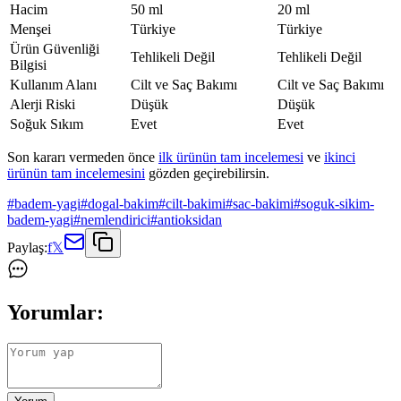
Hacim
50 ml
20 ml
Menşei
Türkiye
Türkiye
Ürün Güvenliği
Tehlikeli Değil
Tehlikeli Değil
Bilgisi
Kullanım Alanı
Cilt ve Saç Bakımı
Cilt ve Saç Bakımı
Alerji Riski
Düşük
Düşük
Soğuk Sıkım
Evet
Evet
Son kararı vermeden önce
ilk ürünün tam incelemesi
ve
ikinci
ürünün tam incelemesini
gözden geçirebilirsin.
#
badem-yagi
#
dogal-bakim
#
cilt-bakimi
#
sac-bakimi
#
soguk-sikim-
badem-yagi
#
nemlendirici
#
antioksidan
Paylaş:
f
𝕏
Yorumlar: