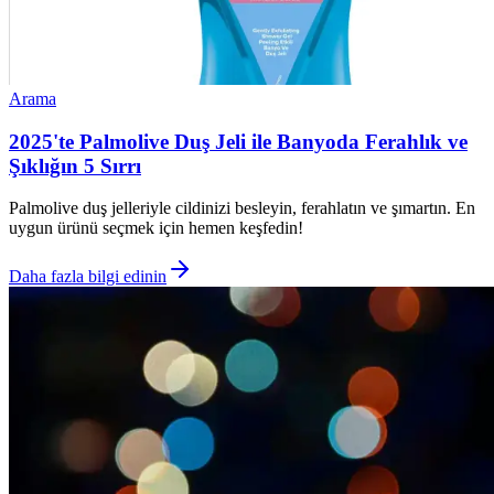
Arama
2025'te Palmolive Duş Jeli ile Banyoda Ferahlık ve
Şıklığın 5 Sırrı
Palmolive duş jelleriyle cildinizi besleyin, ferahlatın ve şımartın. En
uygun ürünü seçmek için hemen keşfedin!
Daha fazla bilgi edinin