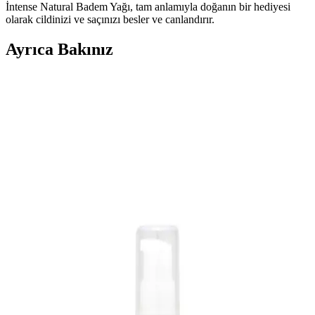
İntense Natural Badem Yağı, tam anlamıyla doğanın bir hediyesi
olarak cildinizi ve saçınızı besler ve canlandırır.
Ayrıca Bakınız
Jel Destekli Badem Ürünleri ile Cilt Bakımında Yeni
Yaklaşımlar ve Faydaları
Jel destekli badem ürünleri, doğal içerikleriyle cildi nemlendirir,
yumuşatır ve hassas ciltlere uygun etkili bakım sağlar. Kolay
uygulanabilir yapısıyla günlük cilt bakımında tercih edilir.
Bebak Acı Badem Sütü 215GR Doğal İçeriklerle
Çok Yönlü Cilt Bakım Ürünü
Bebak Acı Badem Sütü, doğal badem yağı ve Coenzyme Q10
içerikleriyle cildi nazikçe temizler, nemlendirir ve yaşlanma karşıtı
etkiler sağlar. Makyaj temizliği ve tüm cilt tipleri için uygundur.
Argan ve Badem Yağlarının Saç Bakımındaki
Faydaları ve Doğal Ürün Seçenekleri