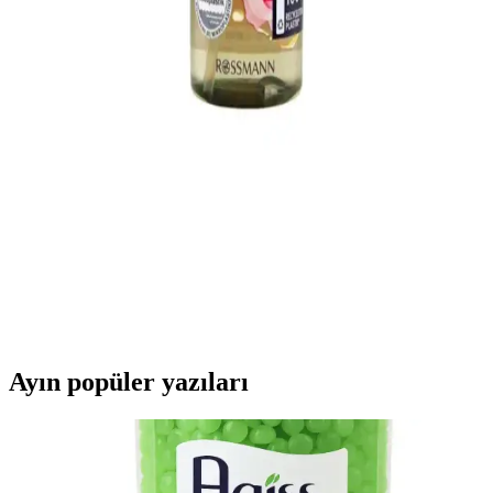
Doğal içeriklerle zenginleştirilmiş şampuanlar, kuru ve mat saçlar
için nem ve parlaklık sağlar, saç sağlığını destekler.
BioBlas Argan Badem Yağı Şampuanı ile
Saçlarınızda Doğal Parlaklık ve Sağlık
BioBlas argan badem yağı şampuanı, doğal içerikleriyle saçlara
parlaklık ve yumuşaklık kazandırır, saç derisini yatıştırır ve
güçlendirir, sağlıklı ve canlı saçlar için ideal bir seçimdir.
ISANA Yüz Temizleme Yağı Kuru ve Hassas Ciltler
İçin Doğal Temizlik Çözümü
ISANA yüz temizleme yağı, kuru ve hassas ciltler için doğal
içeriklerle formüle edilmiş, makyaj ve kirleri nazikçe temizleyen
etkili bir bakım ürünüdür.
Ayın popüler yazıları