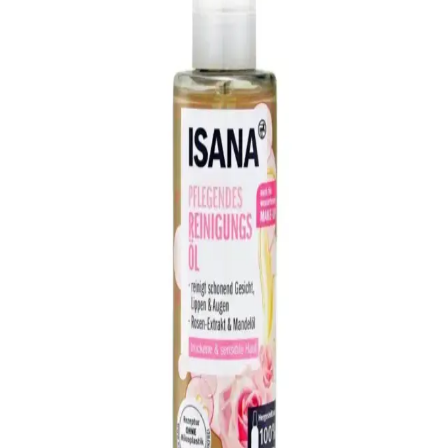
Argan ve badem yağı içeren saç bakım ürünleri, saçları güçlendirir,
nemlendirir ve sağlıklı görünüm kazandırır. Doğal içeriklerle saç
sağlığını uzun vadede destekleyen çözümler sunar.
Kuru Saçlar İçin Argan ve Badem Yağlı
Şampuanların Etkili Doğal Çözümü
Kuru saçlar için argan ve badem yağı içeren şampuanlar, saçın nem
dengesini koruyarak güçlendirir ve parlaklık kazandırır, düzenli
kullanım ve doğru bakım ile sağlıklı saçlara ulaşın.
OSERA Body Scrub Doğal İçeriklerle Derinlemesine
Temizlik ve Nemlendirme Sağlar
OSERA Body Scrub, doğal içeriklerle formüle edilmiş, alkol
içermeyen ve cildi nazikçe arındıran, nemlendiren etkili bir vücut
peeling ürünüdür. Düzenli kullanımda pürüzsüz ve sağlıklı cilt
sağlar.
Badem ve Argan Yağı İçeren Şampuanlar: Saç
Sağlığını Doğal Yollarla Destekleyin
Doğal içeriklerle zenginleştirilmiş şampuanlar, kuru ve mat saçlar