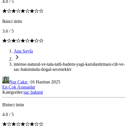
4.0
/
5
İkinci ürün
3.6
/
5
Ana Sayfa
intense-natural-ve-tala-tatli-badem-yagi-karsilastirmasi-cilt-ve-
sac-bakiminda-dogal-secenekler
Nur Çakır
·
16 Haziran 2025
En Çok Arananlar
Kategoriler:
sac bakimi
Birinci ürün
4.0
/
5