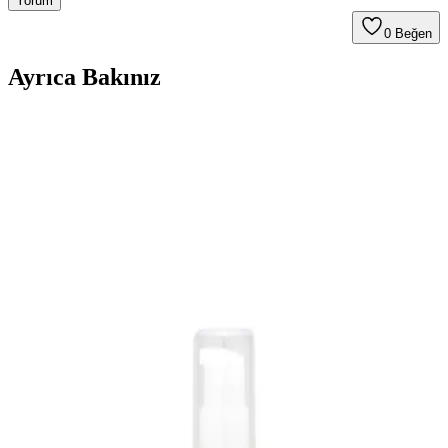
Yorum
0
Beğen
Ayrıca Bakınız
Jel Destekli Badem Ürünleri ile Cilt Bakımında Yeni
Yaklaşımlar ve Faydaları
Jel destekli badem ürünleri, doğal içerikleriyle cildi nemlendirir,
yumuşatır ve hassas ciltlere uygun etkili bakım sağlar. Kolay
uygulanabilir yapısıyla günlük cilt bakımında tercih edilir.
Bebak Acı Badem Sütü 215GR Doğal İçeriklerle
Çok Yönlü Cilt Bakım Ürünü
Bebak Acı Badem Sütü, doğal badem yağı ve Coenzyme Q10
içerikleriyle cildi nazikçe temizler, nemlendirir ve yaşlanma karşıtı
etkiler sağlar. Makyaj temizliği ve tüm cilt tipleri için uygundur.
Argan ve Badem Yağlarının Saç Bakımındaki
Faydaları ve Doğal Ürün Seçenekleri