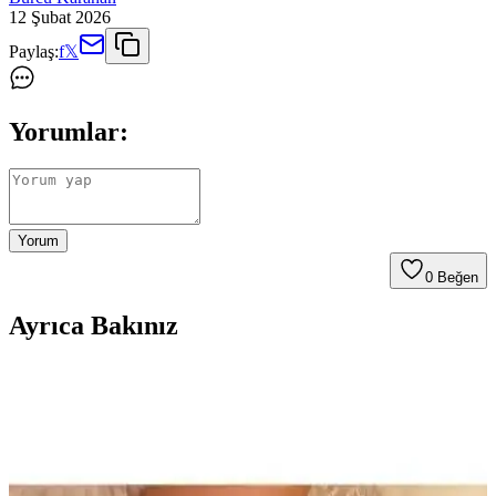
12 Şubat 2026
Paylaş:
f
𝕏
Yorumlar:
Yorum
0
Beğen
Ayrıca Bakınız
Eski Ziynet Çeyrek Altın: Tarihi ve Yatırım
Değeriyle Öne Çıkan Parça
Türkiye'nin kültürel mirasıyla uyumlu, 22 ayar ve sınırlı sayıda
üretilmiş eski ziynet çeyrek altın, yatırım ve koleksiyon için ideal,