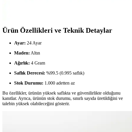
Altın kaplama el aksesuarları, modern tasarımları ve dayanıklılığıyla
öne çıkar. Uzun ömürlü kullanım ve şık görünüm sağlayan bu
ürünler, bakım ipuçlarıyla uzun yıllar kullanılabilir.
Ürün Özellikleri ve Teknik Detaylar
Ayar:
24 Ayar
Maden:
Altın
Ağırlık:
4 Gram
Saflık Derecesi:
%99.5 (0.995 saflık)
Stok Durumu:
1.000 adetten az
Bu özellikler, ürünün yüksek saflıkta ve güvenilirlikte olduğunu
kanıtlar. Ayrıca, ürünün stok durumu, sınırlı sayıda üretildiğini ve
talebin yüksek olabileceğini gösterir.