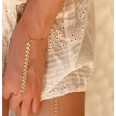
Ürünü Detaylı İnceleme ve Yatırım Rehberi
Harem Altın 10 Gram (9.95 Has) Altın Havale, %99.5 saflıkta ve
güvenilirlikte, yatırım ve koleksiyon amaçlı tercih edilen yüksek
kaliteli altın ürünüdür. İşlem süreçleri ve müşteri geri bildirimleriyle
ilgili önemli bilgiler içerir.
Aurrari Güneş Figürlü Altın Kaplama Küpe: Zarif
ve Enerjik Takı Seçeneği
Aurrari'nin güneş figürlü altın kaplama küpesi, zarif tasarımı ve
yüksek kaliteli malzemeleriyle şıklık ve pozitif enerji sunar.
Kullanımı kolay, dayanıklı ve hassas ciltlere uygun olup, günlük ve
özel günler için ideal bir seçimdir.
Ahlatcı Sarrafiye 1.75 Gram 22 Ayar Çeyrek Altın
Yeni Tarihli Yatırım ve Hediye Seçeneği
Ahlatcı Sarrafiye'nin 1.75 gram 22 ayar yeni tarihli çeyrek altını,
yatırım ve hediye için ideal, estetik ve güvenilir, piyasa fiyatlarına
uygun, şık tasarımıyla öne çıkan değerli bir seçenek.
İAR Nadir Gold 5 Gram ve 24 Ayar Saf Altın: