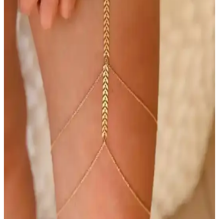
uygun, şık tasarımıyla öne çıkan değerli bir seçenek.
İAR Nadir Gold 5 Gram ve 24 Ayar Saf Altın:
Yatırım ve Takı İçin Güvenilir Seçenekler
İAR Nadir Gold 5 Gram ve 24 Ayar saf altın, yüksek saflık ve
estetikle yatırım ve takı için mükemmel bir tercihtir. Uzun vadeli
değer ve şıklık sağlar.
Kalıcı Altın Karamel Renk Deluxe Saç Boyası
İncelemesi ve Kullanım İpuçları
Kalıcı altın karamel renk deluxe saç boyası, uzun süre dayanıklı ve
estetik sonuçlar sunar. Renk koruma ve bakım ipuçlarıyla
saçlarınızın doğal güzelliğini koruyun.
Modern Altın Küpe Modelleri: Kadınların Tarzını
Yansıtan Şık ve Fonksiyonel Seçenekler
Günümüzde çeşitli tarzlara uygun modern altın küpe modelleri,
estetik ve fonksiyonellik sunarak kadınların tarzını yansıtmasına
olanak tanır. Farklı tasarımlarla şıklığınızı tamamlayın.
Modern Altın Kaplama El Aksesuarları: Estetik ve