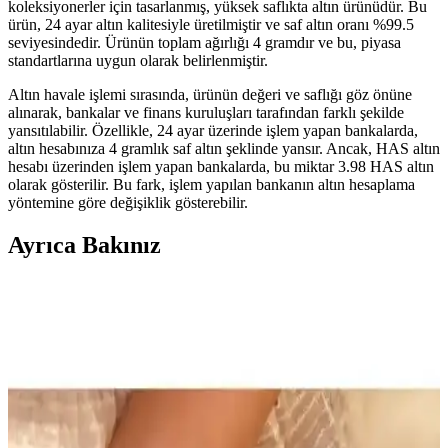
koleksiyonerler için tasarlanmış, yüksek saflıkta altın ürünüdür. Bu
ürün, 24 ayar altın kalitesiyle üretilmiştir ve saf altın oranı %99.5
seviyesindedir. Ürünün toplam ağırlığı 4 gramdır ve bu, piyasa
standartlarına uygun olarak belirlenmiştir.
Altın havale işlemi sırasında, ürünün değeri ve saflığı göz önüne
alınarak, bankalar ve finans kuruluşları tarafından farklı şekilde
yansıtılabilir. Özellikle, 24 ayar üzerinde işlem yapan bankalarda,
altın hesabınıza 4 gramlık saf altın şeklinde yansır. Ancak, HAS altın
hesabı üzerinden işlem yapan bankalarda, bu miktar 3.98 HAS altın
olarak gösterilir. Bu fark, işlem yapılan bankanın altın hesaplama
yöntemine göre değişiklik gösterebilir.
Ayrıca Bakınız
Eski Ziynet Çeyrek Altın: Tarihi ve Yatırım
Değeriyle Öne Çıkan Parça
Türkiye'nin kültürel mirasıyla uyumlu, 22 ayar ve sınırlı sayıda
üretilmiş eski ziynet çeyrek altın, yatırım ve koleksiyon için ideal,
güvenilir ve değerli bir parça.
Harem Altın 10 Gram (9.95 Has) Altın Havale