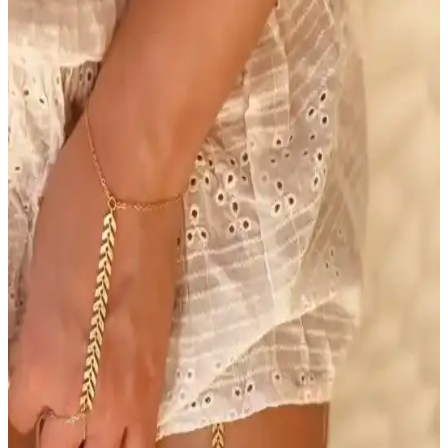
güvenilir ve değerli bir parça.
Harem Altın 10 Gram (9.95 Has) Altın Havale
Ürünü Detaylı İnceleme ve Yatırım Rehberi
Harem Altın 10 Gram (9.95 Has) Altın Havale, %99.5 saflıkta ve
güvenilirlikte, yatırım ve koleksiyon amaçlı tercih edilen yüksek
kaliteli altın ürünüdür. İşlem süreçleri ve müşteri geri bildirimleriyle
ilgili önemli bilgiler içerir.
Aurrari Güneş Figürlü Altın Kaplama Küpe: Zarif
ve Enerjik Takı Seçeneği
Aurrari'nin güneş figürlü altın kaplama küpesi, zarif tasarımı ve
yüksek kaliteli malzemeleriyle şıklık ve pozitif enerji sunar.
Kullanımı kolay, dayanıklı ve hassas ciltlere uygun olup, günlük ve
özel günler için ideal bir seçimdir.
Ahlatcı Sarrafiye 1.75 Gram 22 Ayar Çeyrek Altın
Yeni Tarihli Yatırım ve Hediye Seçeneği
Ahlatcı Sarrafiye'nin 1.75 gram 22 ayar yeni tarihli çeyrek altını,
yatırım ve hediye için ideal, estetik ve güvenilir, piyasa fiyatlarına