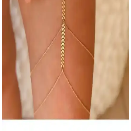
Yatırım ve Takı İçin Güvenilir Seçenekler
İAR Nadir Gold 5 Gram ve 24 Ayar saf altın, yüksek saflık ve
estetikle yatırım ve takı için mükemmel bir tercihtir. Uzun vadeli
değer ve şıklık sağlar.
Kalıcı Altın Karamel Renk Deluxe Saç Boyası
İncelemesi ve Kullanım İpuçları
Kalıcı altın karamel renk deluxe saç boyası, uzun süre dayanıklı ve
estetik sonuçlar sunar. Renk koruma ve bakım ipuçlarıyla
saçlarınızın doğal güzelliğini koruyun.
Modern Altın Küpe Modelleri: Kadınların Tarzını
Yansıtan Şık ve Fonksiyonel Seçenekler
Günümüzde çeşitli tarzlara uygun modern altın küpe modelleri,
estetik ve fonksiyonellik sunarak kadınların tarzını yansıtmasına
olanak tanır. Farklı tasarımlarla şıklığınızı tamamlayın.
Modern Altın Kaplama El Aksesuarları: Estetik ve
Dayanıklılığın Buluşması