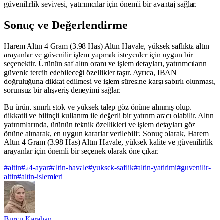
güvenilirlik seviyesi, yatırımcılar için önemli bir avantaj sağlar.
Sonuç ve Değerlendirme
Harem Altın 4 Gram (3.98 Has) Altın Havale, yüksek saflıkta altın
arayanlar ve güvenilir işlem yapmak isteyenler için uygun bir
seçenektir. Ürünün saf altın oranı ve işlem detayları, yatırımcıların
güvenle tercih edebileceği özellikler taşır. Ayrıca, IBAN
doğruluğuna dikkat edilmesi ve işlem süresine karşı sabırlı olunması,
sorunsuz bir alışveriş deneyimi sağlar.
Bu ürün, sınırlı stok ve yüksek talep göz önüne alınmış olup,
dikkatli ve bilinçli kullanım ile değerli bir yatırım aracı olabilir. Altın
yatırımlarında, ürünün teknik özellikleri ve işlem detayları göz
önüne alınarak, en uygun kararlar verilebilir. Sonuç olarak, Harem
Altın 4 Gram (3.98 Has) Altın Havale, yüksek kalite ve güvenilirlik
arayanlar için önemli bir seçenek olarak öne çıkar.
#
altin
#
24-ayar
#
altin-havale
#
yuksek-saflik
#
altin-yatirimi
#
guvenilir-
altin
#
altin-islemleri
Burcu Karahan