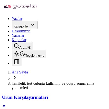
Yazılar
Kategoriler
Hakkımızda
Yazarlar
Kuponlar
Ara...
⌘
K
Toggle theme
Ana Sayfa
hamilelik-test-cubugu-kullanimi-ve-dogru-sonuc-alma-
yontemleri
Ürün Karşılaştırmaları