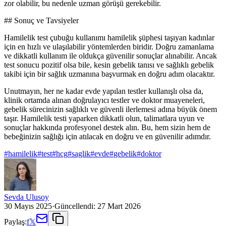
zor olabilir, bu nedenle uzman görüşü gerekebilir.
## Sonuç ve Tavsiyeler
Hamilelik test çubuğu kullanımı hamilelik şüphesi taşıyan kadınlar
için en hızlı ve ulaşılabilir yöntemlerden biridir. Doğru zamanlama
ve dikkatli kullanım ile oldukça güvenilir sonuçlar alınabilir. Ancak
test sonucu pozitif olsa bile, kesin gebelik tanısı ve sağlıklı gebelik
takibi için bir sağlık uzmanına başvurmak en doğru adım olacaktır.
Unutmayın, her ne kadar evde yapılan testler kullanışlı olsa da,
klinik ortamda alınan doğrulayıcı testler ve doktor muayeneleri,
gebelik sürecinizin sağlıklı ve güvenli ilerlemesi adına büyük önem
taşır. Hamilelik testi yaparken dikkatli olun, talimatlara uyun ve
sonuçlar hakkında profesyonel destek alın. Bu, hem sizin hem de
bebeğinizin sağlığı için atılacak en doğru ve en güvenilir adımdır.
#
hamilelik
#
test
#
hcg
#
saglik
#
evde
#
gebelik
#
doktor
Sevda Ulusoy
30 Mayıs 2025
·
Güncellendi:
27 Mart 2026
Paylaş:
f
𝕏