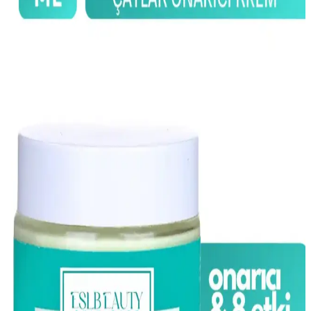
Yönetim Yöntemleri
Hamilelikte hormonal değişiklikler ciltte şiddetli akneye yol açabilir.
Dermatolog kontrolünde nazik bakım ve güvenli topikal ürünlerle
akne yönetimi önemlidir. Yaşam tarzı düzenlemeleri de
destekleyicidir.
Erken Pozitif Gebelik Testi Sonrası Cilt Bakımı ve
Dikkat Edilmesi Gerekenler
Gebelik sonrası kadınlar, ciltteki değişiklikleri ve uygun bakım
rutinlerini öğrenerek sağlıklı ve parlak bir cilde kavuşabilir. Bu
dönemde doğru ürün kullanımı önemlidir.
Hamilelikte C Vitamini Serumu Kullanımı Güvenliği
ve Dikkat Edilmesi Gerekenler
Hamilelikte C vitamini serumu kullanımı güvenli mi? İçeriklere
dikkat, doktor onayı ve doğru ürün seçimiyle sağlıklı cilt bakımı
sağlanabilir.
Hamilelikte C Vitamini Serumu Kullanımı:
Güvenlik ve Dikkat Edilmesi Gerekenler