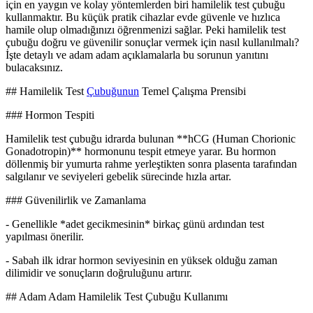
için en yaygın ve kolay yöntemlerden biri hamilelik test çubuğu
kullanmaktır. Bu küçük pratik cihazlar evde güvenle ve hızlıca
hamile olup olmadığınızı öğrenmenizi sağlar. Peki hamilelik test
çubuğu doğru ve güvenilir sonuçlar vermek için nasıl kullanılmalı?
İşte detaylı ve adam adam açıklamalarla bu sorunun yanıtını
bulacaksınız.
## Hamilelik Test
Çubuğunun
Temel Çalışma Prensibi
### Hormon Tespiti
Hamilelik test çubuğu idrarda bulunan **hCG (Human Chorionic
Gonadotropin)** hormonunu tespit etmeye yarar. Bu hormon
döllenmiş bir yumurta rahme yerleştikten sonra plasenta tarafından
salgılanır ve seviyeleri gebelik sürecinde hızla artar.
### Güvenilirlik ve Zamanlama
- Genellikle *adet gecikmesinin* birkaç günü ardından test
yapılması önerilir.
- Sabah ilk idrar hormon seviyesinin en yüksek olduğu zaman
dilimidir ve sonuçların doğruluğunu artırır.
## Adam Adam Hamilelik Test Çubuğu Kullanımı