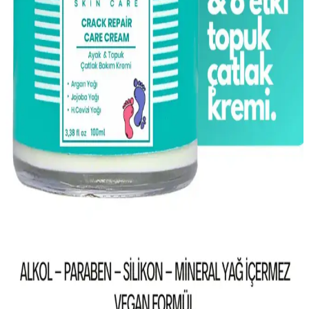
Hamilelikte C vitamini serumu kullanımıyla ilgili güvenlik ve dikkat
edilmesi gereken noktaları, içerik seçiminden uzman görüşüne kadar
detaylı şekilde anlatıyoruz.
Hamilelikte Saç Boyası Kullanımı: Bilinenler, Riskler
ve Alternatif Yaklaşımlar
Hamilelikte saç boyası kullanımıyla ilgili net bilimsel veri
bulunmamakla birlikte, kimyasal içeriklere karşı temkinli olunması
önerilir. Alternatif olarak mindfulness ve meditasyon gibi yöntemler
desteklenmektedir.
Çatlaklara Karşı Güçlü ve Güvenilir Cilt Jeli
Seçenekleri Hakkında Bilgi
Çatlaklara karşı koruma sağlayan cilt jelleri, nemlendirici ve
elastikiyet artırıcı içerikleriyle cilt sağlığını destekler, düzenli
kullanımda çatlak riskini azaltır.
Etkili Çatlak Bakımı Kremi: Cilt Sağlığını
Destekleyen Doğal ve Güçlü Formüller