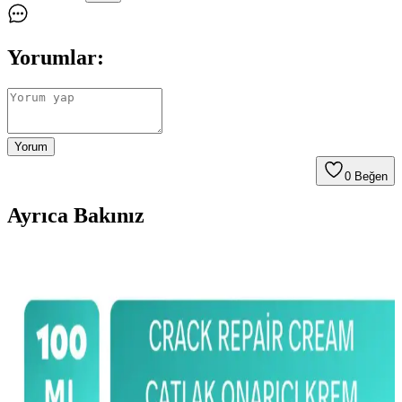
Yorumlar:
Yorum
0
Beğen
Ayrıca Bakınız
Tntnmom'un Biotin Şampuanı: Hamilelikte
Güvenle Kullanılabilen Saç Bakım Ürünü
Hamilelikte güvenle kullanabileceğiniz Tntnmom'un biotin
şampuanı, saç sağlığını destekler ve güçlendirir, saç dökülmesini
önler, doğal içeriklerle saç bakımını kolaylaştırır.
Hamilelikte Şiddetli Akne Problemleri ve Güvenli