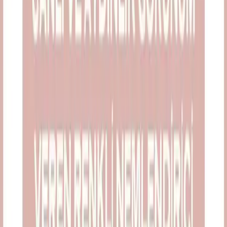
Asya Güzellik Markalarının Tercih Edilmemesinin
Nedenleri ve Pazar Dinamikleri
Asya güzellik ürünlerinde Innisfree, Rom&nd, Etude House gibi
markaların popülaritesi düşüyor. Fiyat artışı, ürün kalitesi ve
sürdürülebilirlik endişeleri tercihleri etkiliyor.
Daha fazla bilgi edinin