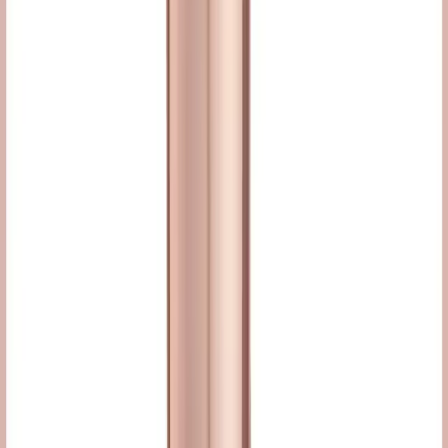
30'lu Yaşlarda Güzellik Algısı ve Kendine Şefkatin
Psikolojik ve Fiziksel Boyutları
30'lu yaşlarda güzellik algısı fiziksel değişimlerle birlikte psikolojik
etkiler de gösterir. Kendine şefkat ve sağlık kontrolleri, bu dönemde
yaşanan zorlukların üstesinden gelmede kritik rol oynar.
Daha fazla bilgi edinin