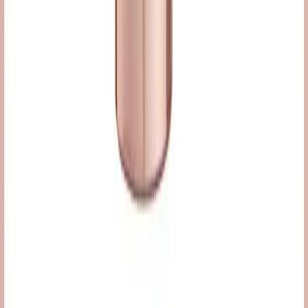
Güney Kore'de Cosrx ve Yapay Zeka Kullanımının
Güzellik Sektörüne Etkileri
Güney Kore'de yapay zeka, özellikle Cosrx gibi markaların
reklamlarında yaygınlaşırken, tüketici güveni ve etik konularında
tartışmalar sürüyor. Teknoloji verimliliği artırsa da algı ve şeffaflık
önemli.
Daha fazla bilgi edinin