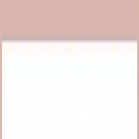
Yazılar
Kategoriler
Hakkımızda
Yazarlar
Kuponlar
Ara...
⌘
K
Toggle theme
Ana Sayfa
İlham Veren Yazılar
Golden Rose Nude Look Renk Eşitleyici ve Nemlendirici
Yüz Kremi 75-90 karakter