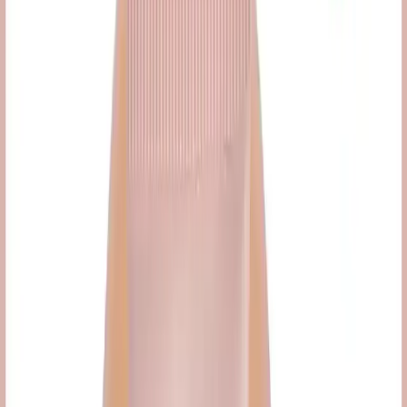
cildi koruma altına alır.
Cilt Tipleri:
Tüm cilt tiplerine uygun olup, özellikle normal
ve kuru ciltlere önerilir.
Doku ve Bitis:
Mat görünüm sunar, pürüzsüz ve doğal bir
bitiş sağlar.
Kapatıcılık ve Dayanıklılık:
Yüksek kapatıcılık ve suya, tere
dayanıklılık özellikleriyle uzun süre kalıcılık sağlar.
Kullanım Alanları ve Avantajlar
Bu ürün, günlük makyaj rutininizin vazgeçilmez parçası olabilir.
Hafif ve doğal yapısı sayesinde, özellikle yoğun makyaj istemeyen
kullanıcılar tarafından tercih edilir. Ciltte ağırlık yapmayan formülü,
uzun saatler boyunca tazelik ve canlılık hissi verir.
Ayrıca, ürünün renk eşitleme özelliği, cildinizdeki ton farklılıklarını
dengeler ve parlaklık kazanır. Bu sayede, cilt tonunuza uygun ve
kusursuz bir görünüm elde edebilirsiniz.
Müşteri Yorumları ve Değerlendirmeler