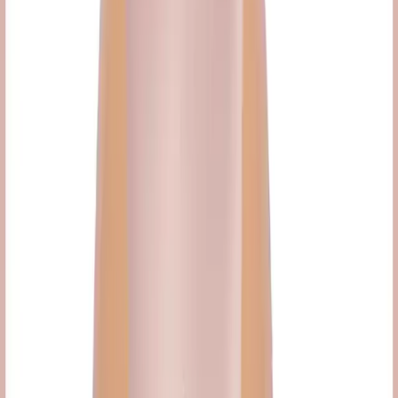
Kullanıcılar, ürünün ciltle bütünleştiğini ve doğal parlaklık verdiğini
belirtmektedir. Nemlendirme özelliği sayesinde, kuru ve mat
görünen ciltler için ideal bir seçenek olduğunu ifade eden birçok
kullanıcı bulunuyor. Ayrıca, kapatıcılık seviyesinin orta düzeyde
olması, makyajın doğal ve hafif kalmasını sağlar.
Ürünün hafif yapısı ve pürüzsüz dağılımı, günlük kullanımda
memnuniyetle karşılanmaktadır. Suya ve tere dayanıklı yapısı,
özellikle yaz aylarında ve aktif yaşam tarzına sahip kişiler tarafından
tercih edilmesine neden olmaktadır.
Sonuç ve Genel Değerlendirme
Golden Rose Nude Look Radiant Tinted Moisturiser No: 01 Fair
Tint, cilt bakımını ve makyajı bir arada sunan, hafif ve etkili bir ürün
olarak öne çıkar. Güneş koruyucu SPF 25 ile cildi güneşin zararlı
etkilerinden korurken, doğal ışıltısı ve renk eşitleyici yapısıyla
kullanıcıların beğenisini kazanır.
Ciltle uyumlu formülü ve uzun süre dayanıklılığı sayesinde, günlük
makyaj rutininizde güvenle tercih edilebilir. Ayrıca, uygun fiyatı ve
geniş kullanım alanı ile her cilt tipi için ideal bir seçenektir, böylece
cilt sağlığınıza önem verirken güzelliğinizi de ortaya çıkarır.