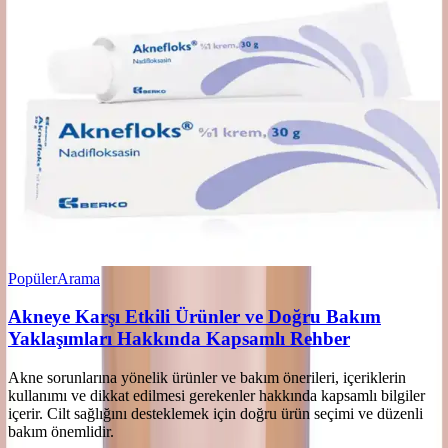
Popüler
Arama
Akneye Karşı Etkili Ürünler ve Doğru Bakım
Yaklaşımları Hakkında Kapsamlı Rehber
Akne sorunlarına yönelik ürünler ve bakım önerileri, içeriklerin
kullanımı ve dikkat edilmesi gerekenler hakkında kapsamlı bilgiler
içerir. Cilt sağlığını desteklemek için doğru ürün seçimi ve düzenli
bakım önemlidir.