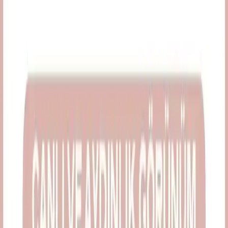
Yaz Aylarında Nemli ve Sıcak Havalarda Dayanıklı
Asya Güzellik Ürünleri ve Makyaj Teknikleri
Yazın sıcak ve nemli havalarında makyajın dayanıklılığını artıran
Asya güzellik ürünleri ve uygulama teknikleri detaylıca inceleniyor.
Cilt bakımı ve doğru ürün seçimi makyajın kalıcılığını sağlar.
Daha fazla bilgi edinin