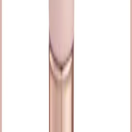
Günümüzde Takip Edilen Asya Güzellik
Influencerları ve Güvenilirlik Kriterleri Üzerine
Analiz
Asya güzellik influencerları, gerçek deneyim ve bilimsel içeriklerle
güven kazanıyor. İzleyiciler benzer cilt tipine sahip influencerları
tercih ederek bilinçli ürün seçimi yapıyor.
Daha fazla bilgi edinin