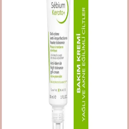
Alerji kremleri, cilt tahrişi ve kızarıklığı hafifletir, Bepanthol gibi
ürünler cilt onarımını destekler, kullanımı ve dikkat edilmesi
gerekenler hakkında bilgiler içerir.
Akne Problemi ve Cilt Jeli Kullanımı: Cilt Sağlığını
Koruma Yöntemleri
Cilt jelleri, akneye yatkın ciltlerde sebum kontrolü ve gözenek
temizliği sağlar. Doğru ürün seçimi ve düzenli kullanım, sağlıklı ve
dengeli cilt görünümüne ulaşmada önemli rol oynar.
Akne ve Siyah Nokta Sorunlarına Yönelik Yüz
Temizleyici Seçimi ve Kullanımı Rehberi
Akne ve siyah nokta sorunlarına uygun yüz temizleyicilerin
özellikleri, içerikleri ve seçim ipuçlarıyla cilt sağlığınızı koruyun ve
sorunlarınızı azaltın.
Allerjik Ciltler İçin Bepanthol Krem: Cilt Bariyerini
Güçlendiren ve Rahatlatıcı Etkiler
Bepanthol krem, panthenol içeriğiyle allerjik ciltlerde tahrişi