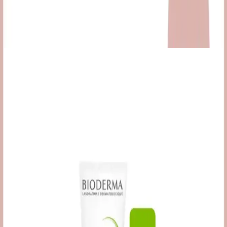
Şimdi al!
Ayrıca Bakınız
BORKA Azelaic Yüz Temizleme Barı: Leke Karşıtı
ve Gözenek Sıkılaştırıcı Etkili Temizlik Ürünü
BORKA Azelaic Yüz Temizleme Barı, leke karşıtı ve gözenek
sıkılaştırıcı özellikleriyle cildi derinlemesine temizler, tonunu eşitler
ve parlaklık kazandırır. Düzenli kullanımda gözle görülür sonuçlar
sağlar.
Akneye Eğilimli Ciltler İçin Uygun Temizleme Jeli
Seçimi ve Kullanım İpuçları
Akneye eğilimli ciltler için uygun temizleme jeli seçimi, kullanımı ve
bakım önerileriyle cilt sağlığını koruma ve akne oluşumunu azaltma
yolları anlatılıyor.
Alerji Kremleri ve Bepanthol Benzeri Ürünler: Cilt
Rahatsızlıklarına Çözüm Arayışları