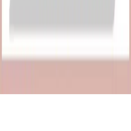
©
Guzelzi
2026
Site bölümleri
Makaleler
Ana Sayfa
Kategoriler
Etiketler
Yazarlar
Genel sayfalar
Hakkımızda
Kullanım Şartları
Gizlilik Politikası