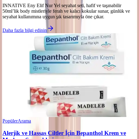
INNATIVE Eny Elif Nur Yel seyahat seti, hafif ve taşınabilir
50ml’lik body mistleriyle ferah ve kalıcı kokular sunar, günlük ve
seyahat kullanımına uygun şık tasarımıyla öne çıkar.
Daha fazla bilgi edinin
Popüler
Arama
Alerjik ve Hassas Ciltler İçin Bepanthol Krem ve