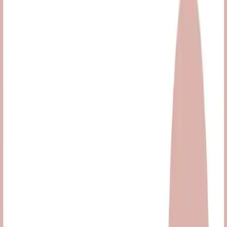
Golden Rose Nude Look Radiant Tinted Moisturiser,
SPF 25 koruma, nemlendirme ve renk eşitleme
özellikleriyle günlük kullanıma uygun, doğal ve parlak
bir cilt sağlar.
Trendler, ipuçları, rehberler ve yeni fikirlerle dolu
içerikler burada sizi bekliyor.
Ürünün Temel Özellikleri ve Tanımı
Golden Rose'un Nude Look Radiant Tinted Moisturiser No: 01 Fair
Tint, cilt bakımını ve makyajı bir araya getiren yenilikçi bir üründür.
Bu ürün, cildinizi nemlendirme, renk tonunu eşitleme ve güneş
koruyucu özellikleriyle öne çıkar. Hafif yapısıyla gün boyu konfor
sağlar ve doğal bir görünüm sunar.
Formülündeki vitaminler ve nemlendirici bileşenler sayesinde ciltte
sağlıklı ışıltı kazanırırken, yüksek kapatıcılık özelliğiyle kusurları
gizler. Ayrıca, suya ve tere dayanıklı yapısı, aktif yaşam tarzına sahip
kişiler için idealdir. Renk seçeneği bej tonuyla geniş bir kullanıcı
kitlesine hitap eder ve her cilt tonuna uyum sağlar.
475
.00
TL