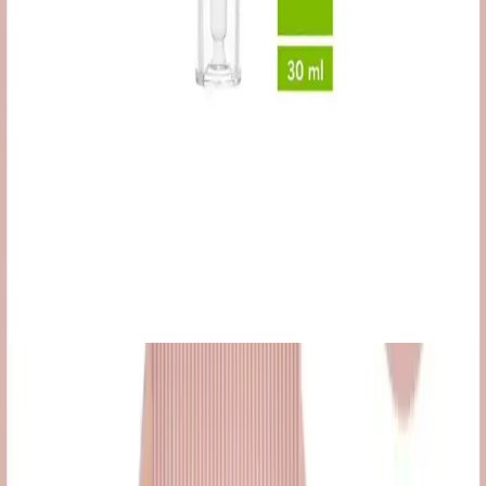
hafifletir, nem sağlar ve cilt bariyerini güçlendirir. Kullanımıyla
kızarıklık ve kaşıntıya karşı etkili destek sunar.
Dr.C.Tuna Çay Ağacı Yağlı Sos Serumu: Çok Yönlü
Doğal Cilt ve Saç Bakım Ürünü
Doğal içerikli Dr.C.Tuna Çay Ağacı Yağlı Sos Serumu, cilt ve saç
derisi sorunlarına karşı çok yönlü kullanım sağlar, ferahlatıcı etkisi
ve hızlı sonuçlarıyla öne çıkar.
Akne İçin Jel Krem Seçimi ve Kullanımı: Etkili ve
Güvenilir Tavsiyeler
Akne tedavisinde jel krem kullanımı, doğru ürün seçimi ve düzenli
kullanım ile etkili sonuçlar sağlar. İçeriğe ve cilt tipine uygun
ürünler, sağlıklı ve pürüzsüz bir cilt için önemli.
Ürün Özellikleri ve Teknik Detaylar
Form ve Renk:
Krem formunda olup, bej tonunda, ciltle
bütünleşen doğal bir görünüm sağlar.
Koruma ve Sağlık:
SPF 25 ile güneşin zararlı etkilerine karşı