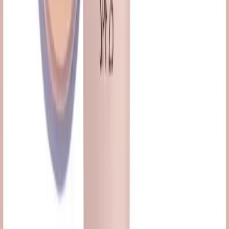
Kore'de Depo Tipi Güzellik Mağazaları: Uygun
Fiyatlı ve Geniş Ürün Seçenekleri
Kore'deki depo tipi güzellik mağazaları, stok fazlası ve son kullanma
tarihine yakın ürünlerle uygun fiyatlı seçenekler sunuyor. Ürün
çeşitliliği geniş, alışverişte son kullanma tarihi kontrolü önemli.
Daha fazla bilgi edinin