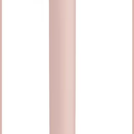
Telenovela Makyaj Stili: Rubi ve Teresa'dan İlham
Alan Mat ve Dumanlı Güzellik Trendleri
Telenovela makyajı, mat baz, dumanlı gözler ve parlak dudaklarla
karakterlerin güçlü görünümünü vurgular. Rubi ve Teresa'nın
tarzından ilham alan bu makyajda doğal tonlar ve uygun ürün seçimi
önemlidir.
Daha fazla bilgi edinin