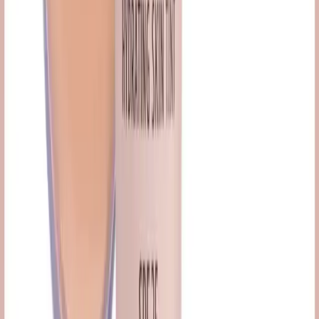
90'lar Makyaj Trendleri: Popüler Ürünler ve
Dönemin Estetik Anlayışı
90'lar makyajı, doğal görünümle belirgin renklerin dengeli
kullanımıyla şekillendi. Revlon, Cover Girl gibi markalar ön
plandaydı. Makyaz daha basit ve pratik ürünlerle yapılıyordu.
Daha fazla bilgi edinin