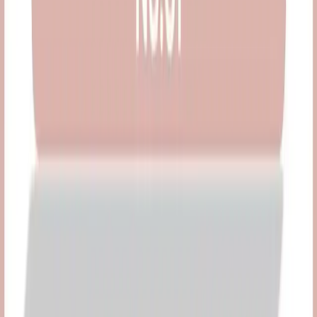
K-Beauty Açık Kaş Trendi ve Batı Yüz Hatlarında
Ton ve Şekil Seçiminin Önemi
K-Beauty'nin açık kaş trendi, kaş rengini saçtan daha açık tonlara
getirerek batı yüz hatlarında yumuşak ve genç bir görünüm
yaratıyor. Ton ve şekil seçimi, cilt alt tonu ve yüz yapısına göre
önem taşıyor.
Daha fazla bilgi edinin