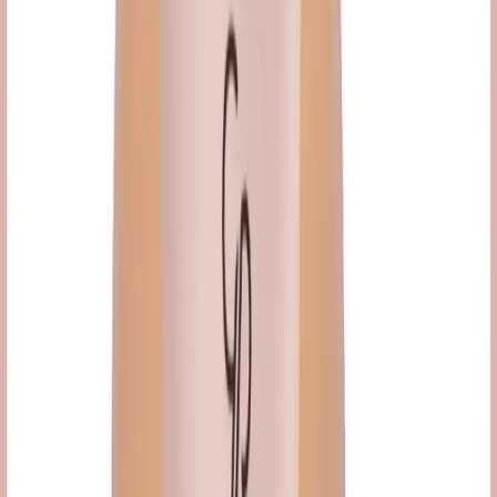
Fiyat Bilgileri
Farklı platformlardaki fiyat trendleri
🛒
Hepsiburada
🛍️
Trendyol
Seçili Platform:
Trendyol
ℹ️ Sadece Trendyol'da fiyat mevcut
Gün başına
✗
Hafta başına
✗
Ay başına
✗
Yıl başına
Yıl Başına Fiyatlar
Min Fiyat
352.78
TL
Max Fiyat
665.00
TL
Min İndirim
0.0
%
Max İndirim