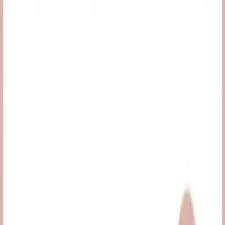
Golden Rose Nude Look Radiant Tinted
Moisturiser No: 01 Fair Tint: Ciltte
Doğal Parlaklık ve Renk Eşitliği Sağlayan
Mükemmel Bir Seçenek
Gülsüm Can
Yazarı Ziyaret Et
İlham Veren Yazılar
Değerlendirme
4.8
/
5
Güncel Fiyat
475.19
TL
-
2
%
Yazar
Gülsüm Can
Tür
İlham Veren Yazılar
Yayınlanma
4 Nisan 2025
Kategoriler
guzellik
Bu Yazı Hakkında