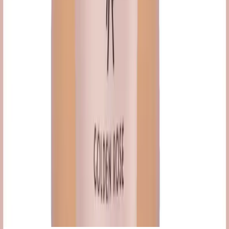
2.6
%
Product ID:
golden-rose-nude-look-renk-esitleyici-ve-nemlendirici-
yuz-kremi-75-90-karakter
Tarih:
2026-08-06
Paylaş:
f
𝕏
Yorumlar:
Yorum
0
Beğen
Ayın popüler yazıları