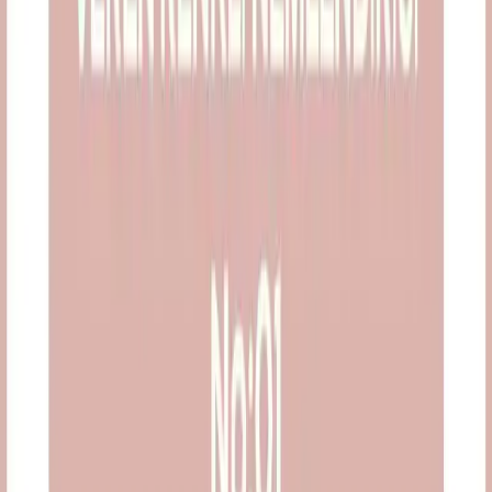
Kore Güzellik Ürünlerinde Yerel ve Batı Pazarları
Arasındaki Farklar ve Zorluklar
Kore güzellik ürünleri, yerel ve Batı pazarlarında farklılık gösteriyor.
Bazı markalar Batı'da popülerken, yerelde nadir bulunuyor. Ürün
erişimi, fiyatlandırma ve marka itibarındaki zorluklar
detaylandırılıyor.
Daha fazla bilgi edinin