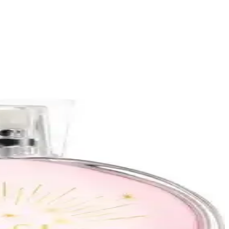
zgüven sağlar.
rı ve kullanım ipuçlarıyla kendinizi daha özgüvenli hissedin.
rnliği bir arada sunar.
ir parfümdür.
nomik alternatiflerle tarzınızı yansıtın.