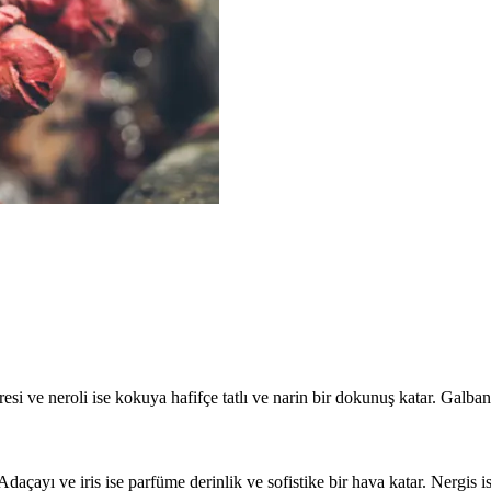
rresi ve neroli ise kokuya hafifçe tatlı ve narin bir dokunuş katar. Galb
 Adaçayı ve iris ise parfüme derinlik ve sofistike bir hava katar. Nergis 