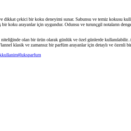
ve dikkat çekici bir koku deneyimi sunar. Sabunsu ve temiz kokusu kulla
oş bir koku arayanlar için uygundur. Odunsu ve turunçgil notaların denge
niteliğinde olan bir ürün olarak günlük ve özel günlerde kullanılabilir. 
lannel klasik ve zamansız bir parfüm arayanlar için detaylı ve özenli bi
kkullanim
#
luksparfum