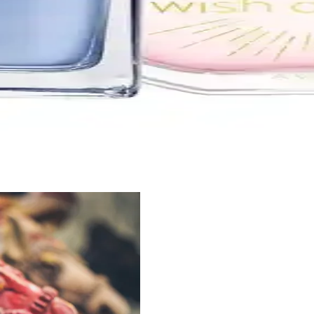
 sunar. Geniş ürün yelpazesiyle farklı tarzlara hitap eden markanın parfüm
in Doğru Seçim ve Kullanım İpuçları
ır. Doğru uygulama ve saklama ipuçlarıyla etkileyici bir koku deneyimi sa
ve Kalıcı Kokular
cı kokularıyla günlük ve özel kullanım için ideal, geniş erişim ve uygun 