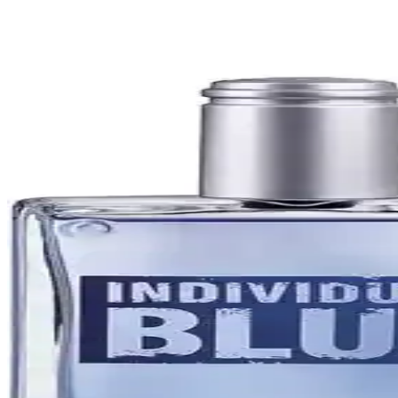
Calvin Klein Modern Erkek Parfümü: Günümüz Erkekl
Calvin Klein'in modern erkekler için tasarladığı ferah ve odunsu parfüm
Erkek Parfümünde Kalıcılık ve Etkili Kullanım İpuçl
Erkek parfümünde kalıcılık ve etkiyi artırmak için doğru seçim ve uyg
Modern Ferah Odunsu Erkek Parfümleri: Günlük ve 
Modern ferah odunsu erkek parfümleri, hafif ve kalıcı yapılarıyla günl
Farmasi Gaucho Edp Erkek Parfümü Odunsu ve Fera
Farmasi Gaucho Edp erkek parfümü, odunsu ve ferah aromasıyla günlük k
Aromatik Erkek Parfümleri: Doğal ve Çok Yönlü Kok
Doğal ve ferah aromatik erkek parfümleri, her mevsim kullanılabilen, ad
Bargello Erkek Parfümleri: Uzun Süre Kalıcı ve Yükse