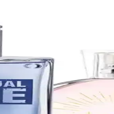
erinin Stil ve Tüketim Tercihleri
, günlük ve ofis kullanımıyla öne çıkar, kalıcılığı ve tazelik hissiyle ö
arı
ulama teknikleri hakkında bilmeniz gerekenler. Parfümün içeriği, notala
Özel Anlar İçin Uygun Seçenekler
ük ve özel kullanımlar için ideal. Doğal odun notalarıyla tazelik ve mode
h Aromasıyla Günlük Şıklık İçin Uygun
ullanım için ideal, kalıcılığı 6-12 saat arasında değişen etkileyici b
uların Güncel Seçenekleri
açayı ve vanilya notalarıyla enerji ve şıklık katan seçenekler sunar. Eko
k Kaliteli Kokuların Tercihi