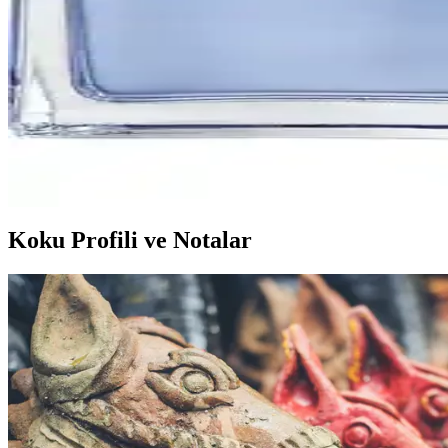
Bargello erkek parfümleri, uzun süre kalıcı ve yüksek kaliteli aromalar
Erkek Parfümünde Güçlü ve Kalıcı Koku Deneyimi İç
Güçlü erkek parfümleri, odunsu ve baharatlı notalarla kalıcılığı artır
Avon İkili Parfüm Paketi Erkek ve Kadın İçin Ferah 
Avon'un erkek ve kadınlar için tasarlanmış parfüm paketi, ferah ve kalı
Koku Profili ve Notalar