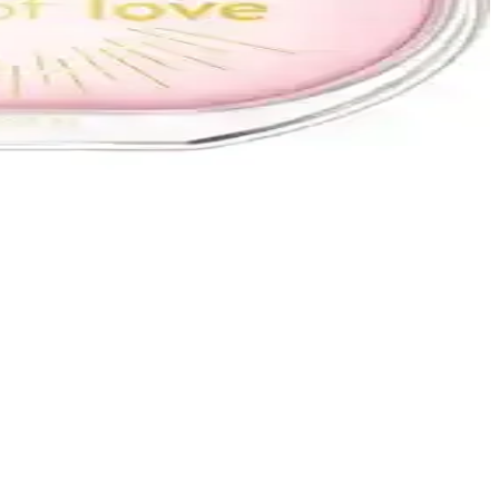
leri, şıklık ve fonksiyonelliği bir arada sağlar.
ğlayın.
fiyat avantajı sağlar.