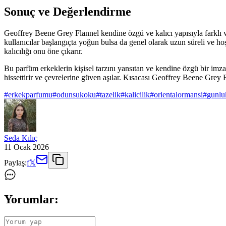
Sonuç ve Değerlendirme
Geoffrey Beene Grey Flannel kendine özgü ve kalıcı yapısıyla farklı 
kullanıcılar başlangıçta yoğun bulsa da genel olarak uzun süreli ve h
kalıcılığı onu öne çıkarır.
Bu parfüm erkeklerin kişisel tarzını yansıtan ve kendine özgü bir imza 
hissettirir ve çevrelerine güven aşılar. Kısacası Geoffrey Beene Grey F
#
erkekparfumu
#
odunsukoku
#
tazelik
#
kalicilik
#
orientalormansi
#
gunlu
Seda Kılıç
11 Ocak 2026
Paylaş:
f
𝕏
Yorumlar: