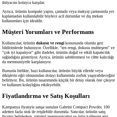
ihtiyacını kolayca karşılar.
Ayrıca, ürünün kompakt yapısı, çantada veya makyaj çantasında yer
kaplamadan kullanılabilir böylece acil durumlar ve dış mekan
kullanımları için idealdir.
Müşteri Yorumları ve Performans
Kullanıcılar, ürünün
dokusu ve rengi
konusunda olumlu geri
bildirimlerde bulunuyor. Özellikle, "ten rengi, dokusu muhteşem" ve
"çok iyi kapatıyor" gibi ifadeler, ürünün doğal ve etkili kapatıcılık
sağladığını gösteriyor. Ayrıca, ürünün sabitlenmesi ve ciltte kalıcılığı
da memnuniyetle karşılanıyor.
Bununla birlikte, bazı kullanıcılar, ürünün büyük ellerde veya
dikişlerin eğri olmasından dolayı kullanımda zorluk yaşayabileceğini
belirtiyor. Bu, ürünün tasarımında küçük bir detay olarak öne çıkıyor
ve kullanım kolaylığını etkileyebilir.
Fiyatlandırma ve Satış Koşulları
Kampanya fiyatıyla satışa sunulan Gabrini Compact Powder, 100
adetten fazla stok ile erişilebilir durumda. Satıcılar, ürünün satış
fiyatını belirlerken, müşteri memnuniyetini ve ürün kalitesini göz