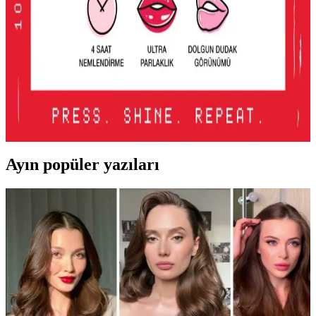
tonlara ve belirgin uygulamalara evrildi. Dudak, göz ve cilt
makyajındaki değişimler detaylı şekilde incelenmektedir.
Lancome Juicy Tubes Nemlendirici Lip Gloss
İncelemesi ve Kullanıcı Deneyimleri
Lancome Juicy Tubes, 20 yılı aşkın süredir popüler olan, parlaklık
ve dolgunluk sağlayan, mor renk seçeneğiyle dudaklara canlılık
katan nemlendirici lip gloss ürünüdür. Kullanımı kolay ve taşınabilir
tasarımıyla öne çıkar.
Ayın popüler yazıları