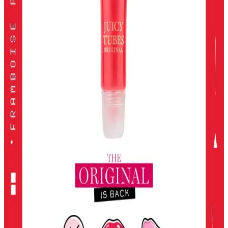
Kiko Milano'nun Unlımıted Double Touch serisi, yüksek
pigmentasyon ve uzun süre kalıcılık sunan iki aşamalı likit ruj
koleksiyonudur. Doğal ve şık görünüm için ideal seçenekler içerir.
2024 Yılında En İyi Far Paletleri: Renk ve Kalitenin
Buluşması
2024'te öne çıkan yüksek pigmentasyon ve geniş renk
seçenekleriyle en iyi far paletleri, kalıcılık ve çok yönlülük sunarak
makyajda fark yaratmanızı sağlar.
KIKO Unlimited Blush: Doğal Görünüm İçin Kalıcı
ve Hafif Allık Seçeneği
KIKO'nun Unlimited Blush allığı, kalıcı, hafif ve doğal görünüm
sağlayan pembe tonlarıyla günlük makyajda ideal, pratik ve uygun
fiyatlı bir seçenek.
2016'dan Günümüze Asya Makyaj Trendlerinin
Değişimi ve Güncel Stil Yaklaşımları
2016'dan günümüze Asya makyaj trendleri, parlak renklerden doğal