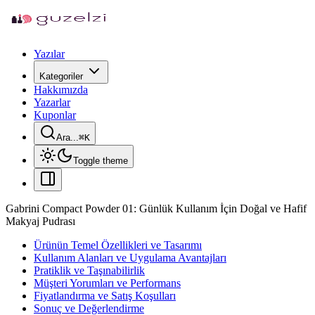
Yazılar
Kategoriler
Hakkımızda
Yazarlar
Kuponlar
Ara...
⌘
K
Toggle theme
Gabrini Compact Powder 01: Günlük Kullanım İçin Doğal ve Hafif
Makyaj Pudrası
Ürünün Temel Özellikleri ve Tasarımı
Kullanım Alanları ve Uygulama Avantajları
Pratiklik ve Taşınabilirlik
Müşteri Yorumları ve Performans
Fiyatlandırma ve Satış Koşulları
Sonuç ve Değerlendirme