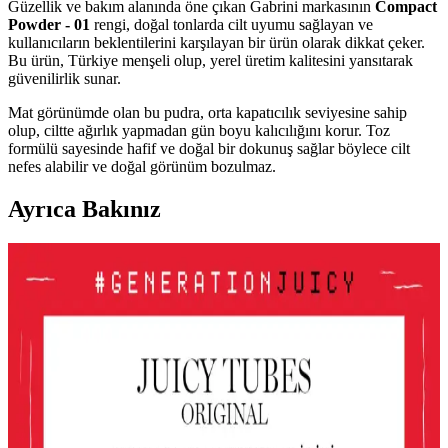
Güzellik ve bakım alanında öne çıkan Gabrini markasının
Compact
Powder - 01
rengi, doğal tonlarda cilt uyumu sağlayan ve
kullanıcıların beklentilerini karşılayan bir ürün olarak dikkat çeker.
Bu ürün, Türkiye menşeli olup, yerel üretim kalitesini yansıtarak
güvenilirlik sunar.
Mat görünümde olan bu pudra, orta kapatıcılık seviyesine sahip
olup, ciltte ağırlık yapmadan gün boyu kalıcılığını korur. Toz
formülü sayesinde hafif ve doğal bir dokunuş sağlar böylece cilt
nefes alabilir ve doğal görünüm bozulmaz.
Ayrıca Bakınız
Le Mabelle Altın Pembe Beyaz Glitter Simli Kız
Çocuk Jel Farı Pratik ve Işıltılı Göz Makyajı
Deneyimi
Le Mabelle'nin pembe, altın ve beyaz tonlarındaki jel farı, kolay
uygulama ve parlaklık sağlar. Çocuklar için uygun, pratik ve
eğlenceli göz makyajı seçeneği sunar.
Gri ve Akınca Renklerinin Kozmetik ve Makyajda