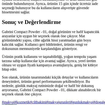
önünde bulunduruyor. Ayrıca, ürünün 15 gün içinde ücretsiz iade
seçeneği bulunuyor bu da kullanıcıların alışverişte güvende
hissetmesini sağlar.
Sonuç ve Değerlendirme
Gabrini Compact Powder - 01, doğal görünüm ve hafif kapatıcılık
arayanlar için uygun bir seçenek olarak öne çıkıyor. Mat
görünümdeki yapısı, ciltte ağırlık hissi yaratmadan gün boyu
kalıcılık sağlar. Kullanıcı geri bildirimleri, ürünün rengi ve
dokusunun memnuniyetle karşılandığını gösteriyor.
Ürünün pratik kullanımı ve taşınabilirliği, yoğun tempolu yaşam
tarzına sahip kullanıcılar için avantaj sağlar. Ayrıca, yerel üretim
olması ve uygun fiyatlı kampanya avantajlarıyla, geniş bir kitleye
hitap eder.
Son olarak, ürünün tasarımındaki küçük detaylar ve kullanıcıların
deneyimleri, ürünün genel performansını şekillendiriyor. Bu
nedenle, günlük makyaj rutininizde doğal ve hafif bir dokunuş
arıyorsanız, Gabrini Compact Powder - 01, dikkate alınabilecek bir
seçenek olarak öne çıkıyor.
#
makyaj
#
kozmetik
#
ciltbakimi
#
makyajurunleri
#
gunlukmakyaj
#
dogal