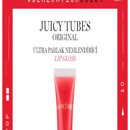
Çocuk Jel Farı Pratik ve Işıltılı Göz Makyajı
Deneyimi
Le Mabelle'nin pembe, altın ve beyaz tonlarındaki jel farı, kolay
uygulama ve parlaklık sağlar. Çocuklar için uygun, pratik ve
eğlenceli göz makyajı seçeneği sunar.
Gri ve Akınca Renklerinin Kozmetik ve Makyajda
Kullanımı ve Uygulama İpuçları
Gri ve akınca renkleri, makyajda şıklık ve doğal görünüm sağlar.
Uygulama teknikleri ve renk uyumu ile farklı tarzlar
yakalayabilirsiniz.
Alerji Dostu ve Doğal Makyaj Ürünleri: Güvenle
Kullanabileceğiniz En İyi Seçenekler
Alerji dostu ve doğal makyaj ürünleri, hassas ciltler için güvenli,
çevre dostu ve dermatolojik testlerden geçmiş seçenekler sunar.
Doğru ürün seçimiyle güzelliğinizi koruyabilirsiniz.
Kiko Milano Unlımıted Double Touch Likit Ruj:
Uzun Süre Kalıcı ve Şık Dudaklar