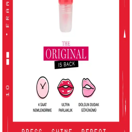
2024'te öne çıkan yüksek pigmentasyon ve geniş renk
seçenekleriyle en iyi far paletleri, kalıcılık ve çok yönlülük sunarak
makyajda fark yaratmanızı sağlar.
KIKO Unlimited Blush: Doğal Görünüm İçin Kalıcı
ve Hafif Allık Seçeneği
KIKO'nun Unlimited Blush allığı, kalıcı, hafif ve doğal görünüm
sağlayan pembe tonlarıyla günlük makyajda ideal, pratik ve uygun
fiyatlı bir seçenek.
2016'dan Günümüze Asya Makyaj Trendlerinin
Değişimi ve Güncel Stil Yaklaşımları
2016'dan günümüze Asya makyaj trendleri, parlak renklerden doğal
tonlara ve belirgin uygulamalara evrildi. Dudak, göz ve cilt
makyajındaki değişimler detaylı şekilde incelenmektedir.
Lancome Juicy Tubes Nemlendirici Lip Gloss
İncelemesi ve Kullanıcı Deneyimleri
Lancome Juicy Tubes, 20 yılı aşkın süredir popüler olan, parlaklık
ve dolgunluk sağlayan, mor renk seçeneğiyle dudaklara canlılık
katan nemlendirici lip gloss ürünüdür. Kullanımı kolay ve taşınabilir