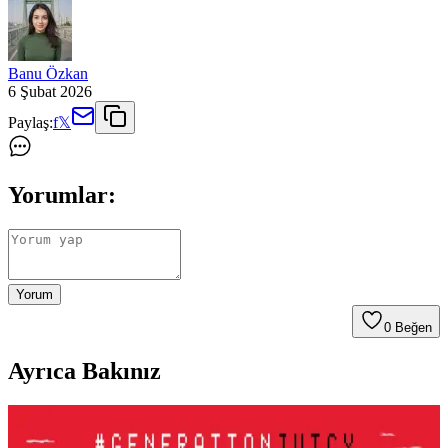
Banu Özkan
6 Şubat 2026
Paylaş:
f
𝕏
Yorumlar:
Yorum
0
Beğen
Ayrıca Bakınız
Le Mabelle Altın Pembe Beyaz Glitter Simli Kız