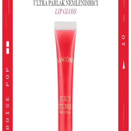
Kullanımı ve Uygulama İpuçları
Gri ve akınca renkleri, makyajda şıklık ve doğal görünüm sağlar.
Uygulama teknikleri ve renk uyumu ile farklı tarzlar
yakalayabilirsiniz.
Alerji Dostu ve Doğal Makyaj Ürünleri: Güvenle
Kullanabileceğiniz En İyi Seçenekler
Alerji dostu ve doğal makyaj ürünleri, hassas ciltler için güvenli,
çevre dostu ve dermatolojik testlerden geçmiş seçenekler sunar.
Doğru ürün seçimiyle güzelliğinizi koruyabilirsiniz.
Kiko Milano Unlımıted Double Touch Likit Ruj:
Uzun Süre Kalıcı ve Şık Dudaklar
Kiko Milano'nun Unlımıted Double Touch serisi, yüksek
pigmentasyon ve uzun süre kalıcılık sunan iki aşamalı likit ruj
koleksiyonudur. Doğal ve şık görünüm için ideal seçenekler içerir.
2024 Yılında En İyi Far Paletleri: Renk ve Kalitenin
Buluşması