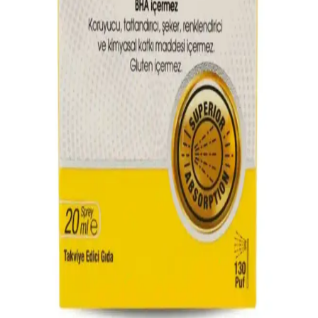
2025'te Vitamin D3 1000 IU ile Cildinizi ve
Sağlığınızı Yeniden Keşfedin
Vitamin D3 1000 IU ile kemik ve cilt sağlığınızı destekleyin,
bağışıklığınızı güçlendirin. Detayları hemen keşfedin!
Sedef Hastalığında Vitamin Eksiklikleri ve Cilt
Sağlığını Destekleyici Yaklaşımlar
Sedef hastalığında vitamin eksiklikleri cilt sorunlarını artırabilir.
Vitamin D, A, E ve C'nin önemi ve doğru yaşam tarzıyla cilt
sağlığını koruma yolları anlatılıyor.
Allergo D Vitamini ve Cilt Sağlığı Üzerindeki
Etkileri Güncel Bilgilerle Anlatılıyor
Allergo D vitamini, cilt sağlığını güçlendiren ve yaşlanmayı
geciktiren önemli bir takviye olup, güneş ışığı ve besinlerle alınabilir.
Doğru kullanımla sağlıklı cilt için etkili bir destek sağlar.
Ocean Vitamin D3 1000 IU Sprey ile Pratik ve Etkili
D vitamini Takviyesi