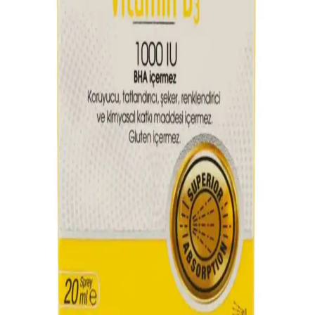
Sağlığınızda Devrim!
Vitamin D eksikliğine karşı Forte-D'nin etkili çözümünü keşfedin.
Doğru dozda kullanarak sağlığınızı destekleyin, hemen inceleyin!
2025'te Vitamin D3 1000 IU ile Cildinizi ve
Sağlığınızı Yeniden Keşfedin
Vitamin D3 1000 IU ile kemik ve cilt sağlığınızı destekleyin,
bağışıklığınızı güçlendirin. Detayları hemen keşfedin!
Sedef Hastalığında Vitamin Eksiklikleri ve Cilt
Sağlığını Destekleyici Yaklaşımlar
Sedef hastalığında vitamin eksiklikleri cilt sorunlarını artırabilir.
Vitamin D, A, E ve C'nin önemi ve doğru yaşam tarzıyla cilt
sağlığını koruma yolları anlatılıyor.
Allergo D Vitamini ve Cilt Sağlığı Üzerindeki
Etkileri Güncel Bilgilerle Anlatılıyor
Allergo D vitamini, cilt sağlığını güçlendiren ve yaşlanmayı
geciktiren önemli bir takviye olup, güneş ışığı ve besinlerle alınabilir.