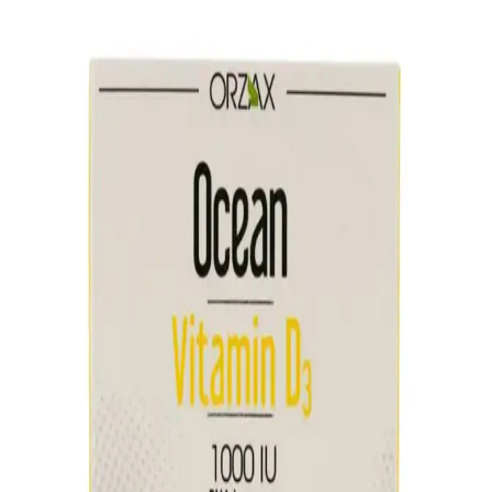
2025'in saç dökülmesine karşı en etkili vitaminlerini ve beslenme
önerilerini keşfedin. Sağlıklı saçlar için hemen okuyun!
2025'te Balık Yağıyla Cilt ve Saç Sağlığınızda
Devrim Yaratın
Balık yağı ile cildinizi ve saçlarınızı güçlendirin, doğal güzelliğinizi
ortaya çıkarın. Detayları hemen keşfedin! Synopsıs: Balık yağı,
2025 yılında güzellik ve sağlıkt
2025'te Kemik Sağlığınızı Devrimsel Şekilde
Güçlendirecek Osteo Formülleri
Kemik sağlığınızı artıran osteo formüllerinin faydalarını öğrenin.
Doğru kullanımıyla yaşam kalitenizi yükseltin, hemen keşfedin!
2025'te Forte-D ile Vitamin D Eksikliğine Son:
Sağlığınızda Devrim!
Vitamin D eksikliğine karşı Forte-D'nin etkili çözümünü keşfedin.
Doğru dozda kullanarak sağlığınızı destekleyin, hemen inceleyin!