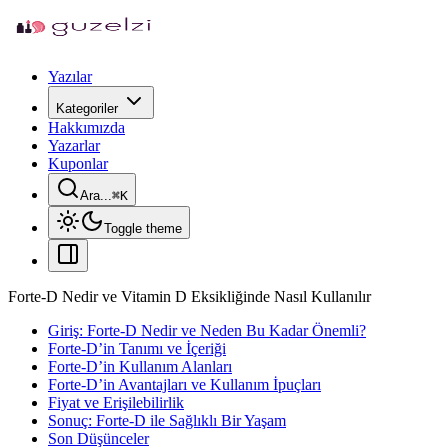
Yazılar
Kategoriler
Hakkımızda
Yazarlar
Kuponlar
Ara...
⌘
K
Toggle theme
Forte-D Nedir ve Vitamin D Eksikliğinde Nasıl Kullanılır
Giriş: Forte-D Nedir ve Neden Bu Kadar Önemli?
Forte-D’in Tanımı ve İçeriği
Forte-D’in Kullanım Alanları
Forte-D’in Avantajları ve Kullanım İpuçları
Fiyat ve Erişilebilirlik
Sonuç: Forte-D ile Sağlıklı Bir Yaşam
Son Düşünceler