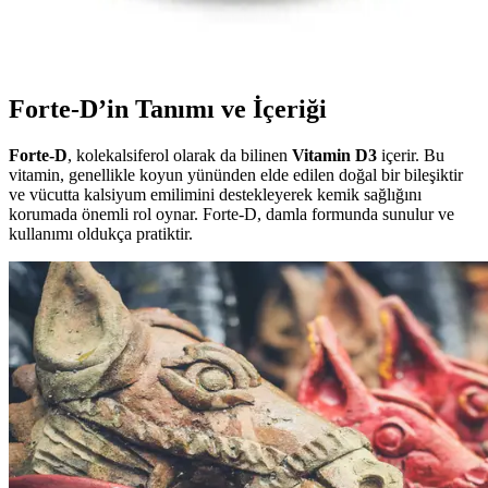
Ocean Vitamin D3 1000 IU Sprey, hızlı emilim sağlayan pratik
formuyla bağışıklık ve kemik sağlığını destekler, güneş ışığı
yetersizliğinde ideal bir takviyedir.
Forte-D’in Tanımı ve İçeriği
Forte-D
, kolekalsiferol olarak da bilinen
Vitamin D3
içerir. Bu
vitamin, genellikle koyun yününden elde edilen doğal bir bileşiktir
ve vücutta kalsiyum emilimini destekleyerek kemik sağlığını
korumada önemli rol oynar. Forte-D, damla formunda sunulur ve
kullanımı oldukça pratiktir.