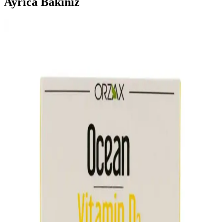
Ayrıca Bakınız
2025'te Saç Dökülmesine Son: En Etkili Vitaminlerle
Güçlü Saçlar
2025'in saç dökülmesine karşı en etkili vitaminlerini ve beslenme
önerilerini keşfedin. Sağlıklı saçlar için hemen okuyun!
2025'te Balık Yağıyla Cilt ve Saç Sağlığınızda
Devrim Yaratın
Balık yağı ile cildinizi ve saçlarınızı güçlendirin, doğal güzelliğinizi
ortaya çıkarın. Detayları hemen keşfedin! Synopsıs: Balık yağı,
2025 yılında güzellik ve sağlıkt
2025'te Kemik Sağlığınızı Devrimsel Şekilde
Güçlendirecek Osteo Formülleri
Kemik sağlığınızı artıran osteo formüllerinin faydalarını öğrenin.
Doğru kullanımıyla yaşam kalitenizi yükseltin, hemen keşfedin!
2025'te Forte-D ile Vitamin D Eksikliğine Son: