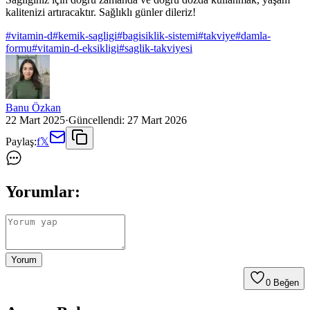
kalitenizi artıracaktır. Sağlıklı günler dileriz!
#
vitamin-d
#
kemik-sagligi
#
bagisiklik-sistemi
#
takviye
#
damla-
formu
#
vitamin-d-eksikligi
#
saglik-takviyesi
Banu Özkan
22 Mart 2025
·
Güncellendi:
27 Mart 2026
Paylaş:
f
𝕏
Yorumlar:
Yorum
0
Beğen