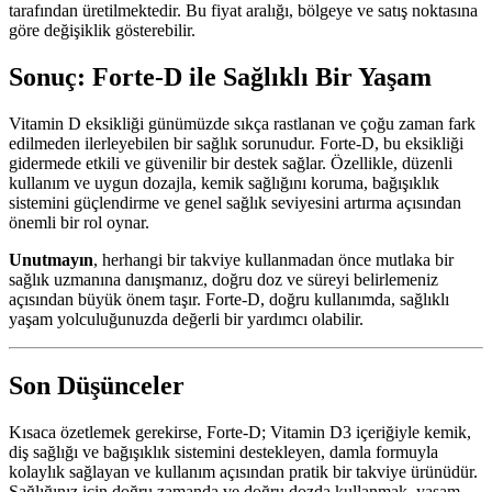
tarafından üretilmektedir. Bu fiyat aralığı, bölgeye ve satış noktasına
göre değişiklik gösterebilir.
Sonuç: Forte-D ile Sağlıklı Bir Yaşam
Vitamin D eksikliği günümüzde sıkça rastlanan ve çoğu zaman fark
edilmeden ilerleyebilen bir sağlık sorunudur. Forte-D, bu eksikliği
gidermede etkili ve güvenilir bir destek sağlar. Özellikle, düzenli
kullanım ve uygun dozajla, kemik sağlığını koruma, bağışıklık
sistemini güçlendirme ve genel sağlık seviyesini artırma açısından
önemli bir rol oynar.
Unutmayın
, herhangi bir takviye kullanmadan önce mutlaka bir
sağlık uzmanına danışmanız, doğru doz ve süreyi belirlemeniz
açısından büyük önem taşır. Forte-D, doğru kullanımda, sağlıklı
yaşam yolculuğunuzda değerli bir yardımcı olabilir.
Son Düşünceler
Kısaca özetlemek gerekirse, Forte-D; Vitamin D3 içeriğiyle kemik,
diş sağlığı ve bağışıklık sistemini destekleyen, damla formuyla
kolaylık sağlayan ve kullanım açısından pratik bir takviye ürünüdür.
Sağlığınız için doğru zamanda ve doğru dozda kullanmak, yaşam