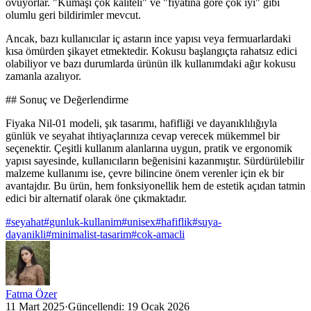
övüyorlar. "Kumaşı çok kaliteli" ve "fiyatına göre çok iyi" gibi
olumlu geri bildirimler mevcut.
Ancak, bazı kullanıcılar iç astarın ince yapısı veya fermuarlardaki
kısa ömürden şikayet etmektedir. Kokusu başlangıçta rahatsız edici
olabiliyor ve bazı durumlarda ürünün ilk kullanımdaki ağır kokusu
zamanla azalıyor.
## Sonuç ve Değerlendirme
Fiyaka Nil-01 modeli, şık tasarımı, hafifliği ve dayanıklılığıyla
günlük ve seyahat ihtiyaçlarınıza cevap verecek mükemmel bir
seçenektir. Çeşitli kullanım alanlarına uygun, pratik ve ergonomik
yapısı sayesinde, kullanıcıların beğenisini kazanmıştır. Sürdürülebilir
malzeme kullanımı ise, çevre bilincine önem verenler için ek bir
avantajdır. Bu ürün, hem fonksiyonellik hem de estetik açıdan tatmin
edici bir alternatif olarak öne çıkmaktadır.
#
seyahat
#
gunluk-kullanim
#
unisex
#
hafiflik
#
suya-
dayanikli
#
minimalist-tasarim
#
cok-amacli
Fatma Özer
11 Mart 2025
·
Güncellendi:
19 Ocak 2026