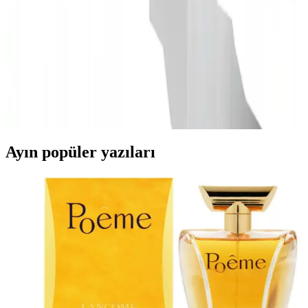
seyahat konforunuzu artırabilirsiniz.
Güney Yarımküre Seyahatlerinde Cilt Canlılığı ve
Nem Oranının Etkileri
Güney yarımküreye seyahat edenlerde ciltte nemlilik ve dolgunluk
artışı gözlemlenir. Nem oranı, su ve hava kalitesi gibi çevresel
faktörler cilt sağlığını etkiler. Nemlendirme cilt bakımında kritik rol
oynar.
Ayın popüler yazıları