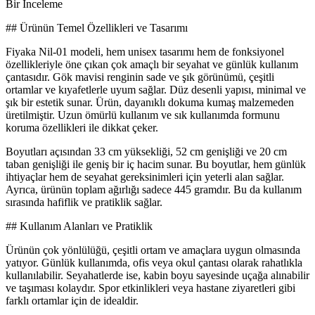
Bir İnceleme
## Ürünün Temel Özellikleri ve Tasarımı
Fiyaka Nil-01 modeli, hem unisex tasarımı hem de fonksiyonel
özellikleriyle öne çıkan çok amaçlı bir seyahat ve günlük kullanım
çantasıdır. Gök mavisi renginin sade ve şık görünümü, çeşitli
ortamlar ve kıyafetlerle uyum sağlar. Düz desenli yapısı, minimal ve
şık bir estetik sunar. Ürün, dayanıklı dokuma kumaş malzemeden
üretilmiştir. Uzun ömürlü kullanım ve sık kullanımda formunu
koruma özellikleri ile dikkat çeker.
Boyutları açısından 33 cm yüksekliği, 52 cm genişliği ve 20 cm
taban genişliği ile geniş bir iç hacim sunar. Bu boyutlar, hem günlük
ihtiyaçlar hem de seyahat gereksinimleri için yeterli alan sağlar.
Ayrıca, ürünün toplam ağırlığı sadece 445 gramdır. Bu da kullanım
sırasında hafiflik ve pratiklik sağlar.
## Kullanım Alanları ve Pratiklik
Ürünün çok yönlülüğü, çeşitli ortam ve amaçlara uygun olmasında
yatıyor. Günlük kullanımda, ofis veya okul çantası olarak rahatlıkla
kullanılabilir. Seyahatlerde ise, kabin boyu sayesinde uçağa alınabilir
ve taşıması kolaydır. Spor etkinlikleri veya hastane ziyaretleri gibi
farklı ortamlar için de idealdir.