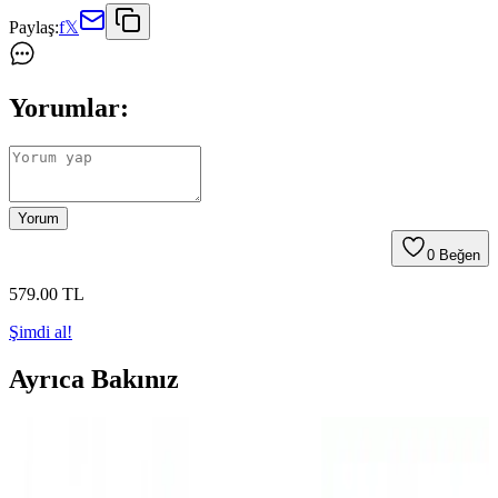
Paylaş:
f
𝕏
Yorumlar:
Yorum
0
Beğen
579
.00
TL
Şimdi al!
Ayrıca Bakınız
Ankaflex Uyku Göz Bandı: Rahat ve İşlevsel Uyku
Yardımcısı Özellikleri ve Kullanım İpuçları