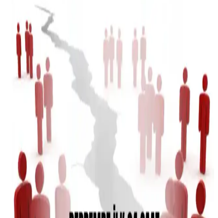
Ankaflex Uyku Göz Bandı, ışık engelleme ve rahat tasarımıyla uyku
kalitenizi yükselten pratik bir çözüm sunar. Ayarlanabilir bant ve
yumuşak kumaşıyla seyahat ve meditasyon için idealdir.
INNATIVE Eny Elif Nur Yel Seyahat Boy Çanta
Seti İnceleme ve Kullanıcı Yorumları
INNATIVE Eny Elif Nur Yel seyahat seti, hafif ve taşınabilir
50ml’lik body mistleriyle ferah ve kalıcı kokular sunar, günlük ve
seyahat kullanımına uygun şık tasarımıyla öne çıkar.
Esnek Katlanabilir Kaş Usturası: Günlük Bakımda
Kullanım Kolaylığı ve Hijyen Sağlayan Yenilikçi
Çözüm
Pratikliği ve hijyeni ön planda tutan esnek katlanabilir kaş usturası,
seyahat ve günlük kullanım için ideal, dayanıklı ve ergonomik
tasarımıyla bakım rutininizi kolaylaştırır.
Pratik Portatif Ağız Duşları ile Günlük Hijyeninizi
Kolayca Sağlayın
Hafif ve taşınabilir portatif ağız duşları, seyahat ve günlük kullanım