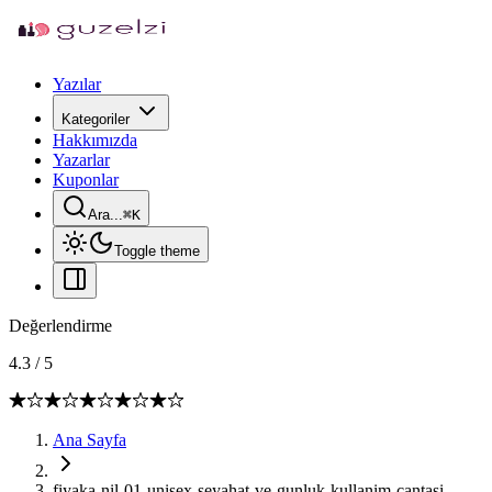
Yazılar
Kategoriler
Hakkımızda
Yazarlar
Kuponlar
Ara...
⌘
K
Toggle theme
Değerlendirme
4.3
/
5
Ana Sayfa
fiyaka-nil-01-unisex-seyahat-ve-gunluk-kullanim-cantasi-