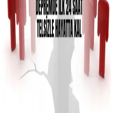
için ideal, kolay kullanımlı ve hijyen sağlayan kişisel bakım
ürünleridir.
Şeffaf Makyaj Çantaları: Estetik ve Fonksiyonellikte
Güncel Trendler ve Kullanım Avantajları
Şeffaf makyaj çantaları, dayanıklı malzemeleri ve kullanım
kolaylığıyla kişisel bakımda pratiklik sağlar. Ürün görünürlüğü ve
hijyen avantajlarıyla seyahat ve ev kullanımı için ideal.
Difaş Diş Fırçası Koruma Başlığı: Hijyen ve
Pratiklik Sunan Yenilikçi Çözüm
Difaş Diş Fırçası Koruma Başlığı, geniş uyumluluğu ve hava
kanallarıyla diş fırçalarını hijyenik tutar, seyahat ve günlük kullanım
için ideal, renk seçenekleriyle estetik ve pratik bir diş bakım
aksesuarıdır.
Seyahatleriniz İçin En Uygun Kozmetik Çantası
Seçimi ve Pratik Kullanım İpuçları
Kozmetik çantası seçerken malzeme kalitesi, bölme sayısı ve su
geçirmez özellikler önemli. Doğru seçimle ürünlerinizi koruyabilir,