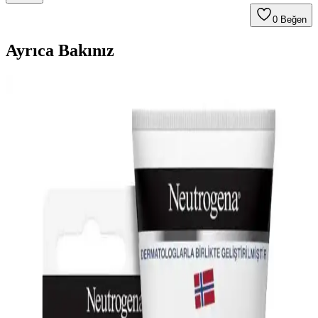
0
Beğen
Ayrıca Bakınız
Alkollü Kolonya ve El Bakımı: Cilt Sağlığını
Koruma Yöntemleri ve Dikkat Edilmesi Gerekenler
Alkollü kolonya kullanırken cilt sağlığını korumak için nemlendirici
ve doğal ürünler kullanın, tahrişi önleyin ve doğru uygulama
yöntemleriyle hijyen ve bakım arasında denge sağlayın.
Güçlendiren ve Nemlendiren El Kremi: Cilt Sağlığını
Koruyan Günlük Bakım Ürünü
El kremleri cilt bariyerini güçlendirir, nem tutar ve kuru, çatlamış
elleri korur. Doğal içeriklerle zenginleştirilmiş ürünler, düzenli
kullanımda el sağlığını destekler ve yaşlanma belirtilerini geciktirir.
Nemlendirme Odaklı Kokulu El Kremi: Cilt Sağlığı
ve Hoş Koku Sunan Günlük Bakım Ürünü