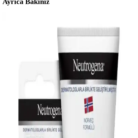
Ayrıca Bakınız
Alkollü Kolonya ve El Bakımı: Cilt Sağlığını
Koruma Yöntemleri ve Dikkat Edilmesi Gerekenler
Alkollü kolonya kullanırken cilt sağlığını korumak için nemlendirici
ve doğal ürünler kullanın, tahrişi önleyin ve doğru uygulama
yöntemleriyle hijyen ve bakım arasında denge sağlayın.
Güçlendiren ve Nemlendiren El Kremi: Cilt Sağlığını
Koruyan Günlük Bakım Ürünü
El kremleri cilt bariyerini güçlendirir, nem tutar ve kuru, çatlamış
elleri korur. Doğal içeriklerle zenginleştirilmiş ürünler, düzenli
kullanımda el sağlığını destekler ve yaşlanma belirtilerini geciktirir.
Nemlendirme Odaklı Kokulu El Kremi: Cilt Sağlığı
ve Hoş Koku Sunan Günlük Bakım Ürünü
Nemlendirme ve hoş koku özellikleriyle öne çıkan bu el kremi, kuru
ve hassas ciltlere uygun, günlük kullanımda etkili ve pratik bir cilt
bakım ürünüdür.