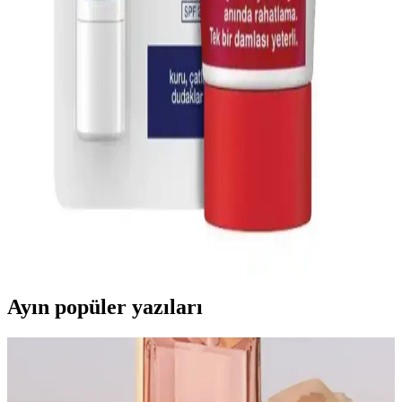
ideal çözümler sunar.
El Bakım Kremi ve Koruyucu Etkileri: Cildi
Güçlendiren Detaylar ve Kullanım İpuçları
El bakım kremleri, nem tutucu ve güçlendirici içeriklerle cildi korur,
elastikiyetini artırır ve dış etkenlere karşı direnç sağlar. Düzenli
kullanım cilt sağlığını uzun vadede destekler.
Neutrogena Günlük El Bakımı Kremi: Nemlendirici
ve Koruyucu Özellikleriyle Sağlıklı Eller
Neutrogena Günlük El Bakımı Kremi, yüksek nemlendirici
özellikleriyle elleri yumuşatır, çevresel faktörlere karşı koruma sağlar
ve günlük kullanım için idealdir.
Ayın popüler yazıları