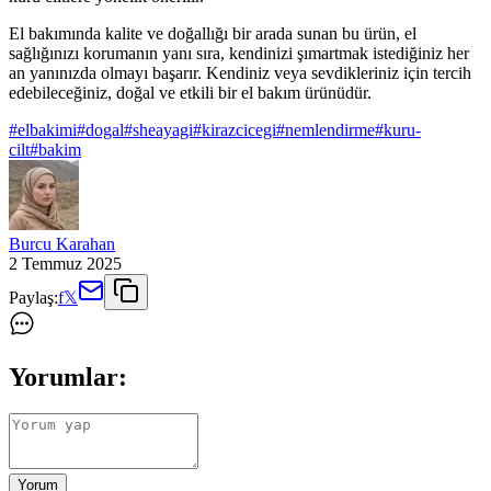
El bakımında kalite ve doğallığı bir arada sunan bu ürün, el
sağlığınızı korumanın yanı sıra, kendinizi şımartmak istediğiniz her
an yanınızda olmayı başarır. Kendiniz veya sevdikleriniz için tercih
edebileceğiniz, doğal ve etkili bir el bakım ürünüdür.
#
elbakimi
#
dogal
#
sheayagi
#
kirazcicegi
#
nemlendirme
#
kuru-
cilt
#
bakim
Burcu Karahan
2 Temmuz 2025
Paylaş:
f
𝕏
Yorumlar:
Yorum