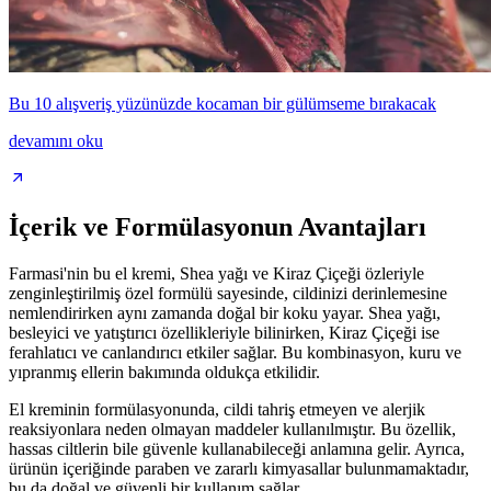
Bu 10 alışveriş yüzünüzde kocaman bir gülümseme bırakacak
devamını oku
İçerik ve Formülasyonun Avantajları
Farmasi'nin bu el kremi, Shea yağı ve Kiraz Çiçeği özleriyle
zenginleştirilmiş özel formülü sayesinde, cildinizi derinlemesine
nemlendirirken aynı zamanda doğal bir koku yayar. Shea yağı,
besleyici ve yatıştırıcı özellikleriyle bilinirken, Kiraz Çiçeği ise
ferahlatıcı ve canlandırıcı etkiler sağlar. Bu kombinasyon, kuru ve
yıpranmış ellerin bakımında oldukça etkilidir.
El kreminin formülasyonunda, cildi tahriş etmeyen ve alerjik
reaksiyonlara neden olmayan maddeler kullanılmıştır. Bu özellik,
hassas ciltlerin bile güvenle kullanabileceği anlamına gelir. Ayrıca,
ürünün içeriğinde paraben ve zararlı kimyasallar bulunmamaktadır,
bu da doğal ve güvenli bir kullanım sağlar.