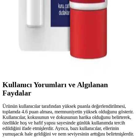
Güçlendiren Detaylar ve Kullanım İpuçları
El bakım kremleri, nem tutucu ve güçlendirici içeriklerle cildi korur,
elastikiyetini artırır ve dış etkenlere karşı direnç sağlar. Düzenli
kullanım cilt sağlığını uzun vadede destekler.
Neutrogena Günlük El Bakımı Kremi: Nemlendirici
ve Koruyucu Özellikleriyle Sağlıklı Eller
Neutrogena Günlük El Bakımı Kremi, yüksek nemlendirici
özellikleriyle elleri yumuşatır, çevresel faktörlere karşı koruma sağlar
ve günlük kullanım için idealdir.
Kullanıcı Yorumları ve Algılanan
Faydalar
Ürünün kullanıcılar tarafından yüksek puanla değerlendirilmesi,
toplamda 4.6 puan alması, memnuniyetin yüksek olduğunu gösterir.
Kullanıcılar, kokusunun ve dokusunun harika olduğunu belirterek,
özellikle hoş ve hafif yapısı sayesinde günlük kullanımda tercih
edildiğini ifade etmişlerdir. Ayrıca, bazı kullanıcılar, ellerinin
yumuşacık hale geldiğini ve nem seviyesinin arttığını belirtmişlerdir.