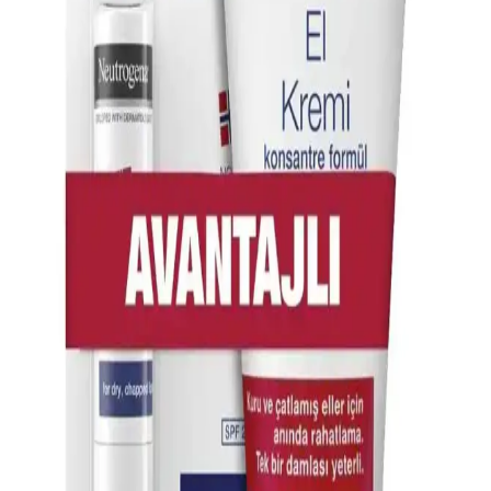
El Güçlendiren ve Nemlendiren Kremlerle Cilt
Sağlığınızı Koruyun
El güçlendiren ve nemlendiren kremler, kuru ve elastikiyet kaybı
yaşayan cildi onarır, nem tutucu içerikleriyle uzun süre koruma
sağlar, düzenli kullanımda elastikiyeti artırır ve yaşlanma belirtilerini
geciktirir.
Nemlendirici El ve Dudak Bakım Setleri ile Cilt
Sağlığınızı Koruyun
El ve dudaklar için özel nemlendirici bakım setleri, cilt kuruluğunu
önler, çatlamayı engeller ve günlük bakımda pratik çözümler sunar.
Onarici El Bakım Setleri: Sağlıklı ve Bakımlı Eller
İçin En İyi Seçenekler
El ve tırnak sağlığını destekleyen onarici bakım setleri, hijyenik ve
pratik kullanımıyla düzenli bakım sağlar, sağlıklı ve bakımlı eller için
ideal çözümler sunar.
El Bakım Kremi ve Koruyucu Etkileri: Cildi