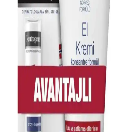
Nemlendirme ve hoş koku özellikleriyle öne çıkan bu el kremi, kuru
ve hassas ciltlere uygun, günlük kullanımda etkili ve pratik bir cilt
bakım ürünüdür.
El Güçlendiren ve Nemlendiren Kremlerle Cilt
Sağlığınızı Koruyun
El güçlendiren ve nemlendiren kremler, kuru ve elastikiyet kaybı
yaşayan cildi onarır, nem tutucu içerikleriyle uzun süre koruma
sağlar, düzenli kullanımda elastikiyeti artırır ve yaşlanma belirtilerini
geciktirir.
Nemlendirici El ve Dudak Bakım Setleri ile Cilt
Sağlığınızı Koruyun
El ve dudaklar için özel nemlendirici bakım setleri, cilt kuruluğunu
önler, çatlamayı engeller ve günlük bakımda pratik çözümler sunar.
Onarici El Bakım Setleri: Sağlıklı ve Bakımlı Eller
İçin En İyi Seçenekler
El ve tırnak sağlığını destekleyen onarici bakım setleri, hijyenik ve
pratik kullanımıyla düzenli bakım sağlar, sağlıklı ve bakımlı eller için