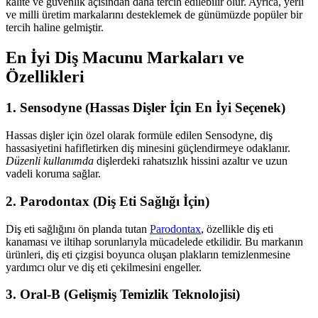
kalite ve güvenlik açısından daha tercih edilebilir olur. Ayrıca, yerli
ve milli üretim markalarını desteklemek de günümüzde popüler bir
tercih haline gelmiştir.
En İyi Diş Macunu Markaları ve
Özellikleri
1. Sensodyne (Hassas Dişler İçin En İyi Seçenek)
Hassas dişler için özel olarak formüle edilen Sensodyne, diş
hassasiyetini hafifletirken diş minesini güçlendirmeye odaklanır.
Düzenli kullanımda
dişlerdeki rahatsızlık hissini azaltır ve uzun
vadeli koruma sağlar.
2. Parodontax (Diş Eti Sağlığı İçin)
Diş eti sağlığını ön planda tutan
Parodontax
, özellikle diş eti
kanaması ve iltihap sorunlarıyla mücadelede etkilidir. Bu markanın
ürünleri, diş eti çizgisi boyunca oluşan plakların temizlenmesine
yardımcı olur ve diş eti çekilmesini engeller.
3. Oral-B (Gelişmiş Temizlik Teknolojisi)