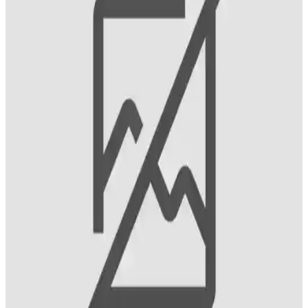
Klorheksidin İçeren Diş Macunları ve Ağız
Sağlığındaki Rolü
Klorheksidin içeren diş macunları, bakteriyel plağı azaltır ve diş eti
hastalıklarını önler. Uzun kullanımda dikkat edilmesi gerekenler ve
uzman önerileriyle sağlıklı gülüşlere ulaşın.
Marvis Diş Macunu Özellikleri ve Kullanım
Avantajları Hakkında Detaylı Bilgi
Marvis diş macunu, yoğun ve kalıcı temizlik etkisiyle öne çıkar,
hassas dişlere uygun, derinlemesine temizleyen ve ferahlatıcı nane
aromasıyla ağızda uzun süre tazelik sağlar.
Marvis Classic Strong Mint Diş Macunu: Beyazlatıcı
ve Ferahlatıcı Özellikleriyle Güvenilir Diş Bakımı
Marvis Classic Strong Mint diş macunu, İtalya menşei olup,
beyazlatıcı ve ferahlatıcı etkileriyle öne çıkar. Şık tasarımı ve
taşınabilir boyutuyla günlük ve seyahat kullanımı için ideal, güvenli
ve etkili bir diş bakım ürünüdür.
Diş Macunu Seçerken Parlaklık ve Güçlendirme