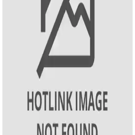
aromasıyla ağızda uzun süre tazelik sağlar.
Marvis Classic Strong Mint Diş Macunu: Beyazlatıcı
ve Ferahlatıcı Özellikleriyle Güvenilir Diş Bakımı
Marvis Classic Strong Mint diş macunu, İtalya menşei olup,
beyazlatıcı ve ferahlatıcı etkileriyle öne çıkar. Şık tasarımı ve
taşınabilir boyutuyla günlük ve seyahat kullanımı için ideal, güvenli
ve etkili bir diş bakım ürünüdür.
Diş Macunu Seçerken Parlaklık ve Güçlendirme
Özelliklerine Dikkat Edin
Diş sağlığını koruyan ve estetik görünüm sağlayan diş macunları,
florür ve minerallerle güçlendirilmiş ve parlaklık kazandırıcı
özellikleriyle öne çıkar. Düzenli bakım ve doğru ürün seçimiyle
sağlıklı gülüşler mümkün.
Günlük Diş Bakımı İçin En Etkili Ürünler ve
Kullanım İpuçları
Diş sağlığı için temel ürünler diş macunu, fırça ve ağız gargarasıdır.
Doğru seçim ve düzenli kullanım, sağlıklı dişler ve diş eti için