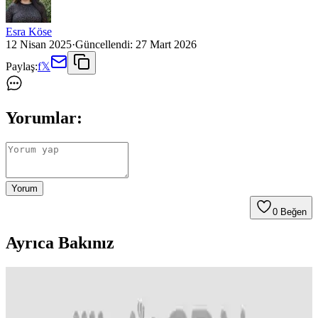
Esra Köse
12 Nisan 2025
·
Güncellendi:
27 Mart 2026
Paylaş:
f
𝕏
Yorumlar:
Yorum
0
Beğen
Ayrıca Bakınız
Agarta Diş Macunu: Çürük Önleyici Özellikleri ve
Kullanım Kılavuzu