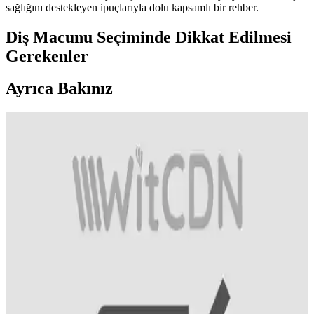
sağlığını destekleyen ipuçlarıyla dolu kapsamlı bir rehber.
Diş Macunu Seçiminde Dikkat Edilmesi
Gerekenler
Ayrıca Bakınız
Agarta Diş Macunu: Çürük Önleyici Özellikleri ve
Kullanım Kılavuzu
Agarta diş macunu, çürük önleyici özellikleriyle diş sağlığını
destekler. Düzenli kullanım ve doğru ağız bakımıyla diş minesini
güçlendirir, bakterileri azaltır ve ağız sağlığınızı korur.
Agarta Diş Macunu Hakkında Bilmeniz Gerekenler
ve Kullanım İpuçları
Agarta diş macunu hakkında detaylı bilgi bulunmamaktadır. Diş
sağlığı için güvenilir ürünler ve doğru kullanım alışkanlıkları
önemlidir.