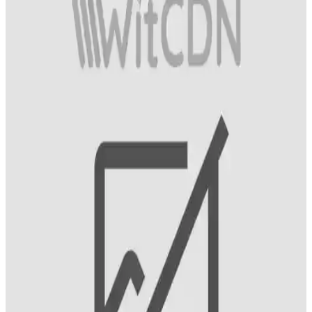
Agarta diş macunu, çürük önleyici özellikleriyle diş sağlığını
destekler. Düzenli kullanım ve doğru ağız bakımıyla diş minesini
güçlendirir, bakterileri azaltır ve ağız sağlığınızı korur.
Agarta Diş Macunu Hakkında Bilmeniz Gerekenler
ve Kullanım İpuçları
Agarta diş macunu hakkında detaylı bilgi bulunmamaktadır. Diş
sağlığı için güvenilir ürünler ve doğru kullanım alışkanlıkları
önemlidir.
Klorheksidin İçeren Diş Macunları ve Ağız
Sağlığındaki Rolü
Klorheksidin içeren diş macunları, bakteriyel plağı azaltır ve diş eti
hastalıklarını önler. Uzun kullanımda dikkat edilmesi gerekenler ve
uzman önerileriyle sağlıklı gülüşlere ulaşın.
Marvis Diş Macunu Özellikleri ve Kullanım
Avantajları Hakkında Detaylı Bilgi
Marvis diş macunu, yoğun ve kalıcı temizlik etkisiyle öne çıkar,
hassas dişlere uygun, derinlemesine temizleyen ve ferahlatıcı nane