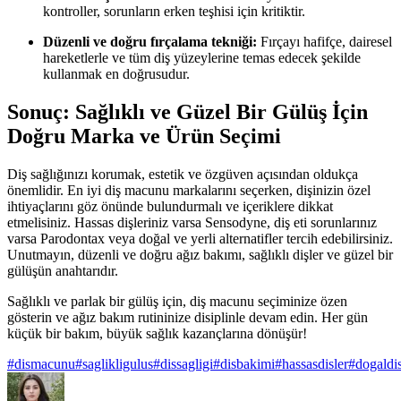
kontroller, sorunların erken teşhisi için kritiktir.
Düzenli ve doğru fırçalama tekniği:
Fırçayı hafifçe, dairesel
hareketlerle ve tüm diş yüzeylerine temas edecek şekilde
kullanmak en doğrusudur.
Sonuç: Sağlıklı ve Güzel Bir Gülüş İçin
Doğru Marka ve Ürün Seçimi
Diş sağlığınızı korumak, estetik ve özgüven açısından oldukça
önemlidir. En iyi diş macunu markalarını seçerken, dişinizin özel
ihtiyaçlarını göz önünde bulundurmalı ve içeriklere dikkat
etmelisiniz. Hassas dişleriniz varsa Sensodyne, diş eti sorunlarınız
varsa Parodontax veya doğal ve yerli alternatifler tercih edebilirsiniz.
Unutmayın, düzenli ve doğru ağız bakımı, sağlıklı dişler ve güzel bir
gülüşün anahtarıdır.
Sağlıklı ve parlak bir gülüş için, diş macunu seçiminize özen
gösterin ve ağız bakım rutininize disiplinle devam edin. Her gün
küçük bir bakım, büyük sağlık kazançlarına dönüşür!
#
dismacunu
#
saglikligulus
#
dissagligi
#
disbakimi
#
hassasdisler
#
dogald