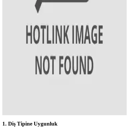
Özelliklerine Dikkat Edin
Diş sağlığını koruyan ve estetik görünüm sağlayan diş macunları,
florür ve minerallerle güçlendirilmiş ve parlaklık kazandırıcı
özellikleriyle öne çıkar. Düzenli bakım ve doğru ürün seçimiyle
sağlıklı gülüşler mümkün.
Günlük Diş Bakımı İçin En Etkili Ürünler ve
Kullanım İpuçları
Diş sağlığı için temel ürünler diş macunu, fırça ve ağız gargarasıdır.
Doğru seçim ve düzenli kullanım, sağlıklı dişler ve diş eti için
önemlidir.
Doğal Günlük Diş Macunu: Kimyasal İçeriksiz,
Doğal ve Sağlıklı Ağız Bakımı Ürünü
Doğal diş macunları, kimyasal içeriklere alternatif olarak bitkisel
özler ve minerallerle formüle edilerek, ağız sağlığını koruyan doğal
ve güvenli bir seçenek sunar.
1.
Diş Tipine Uygunluk