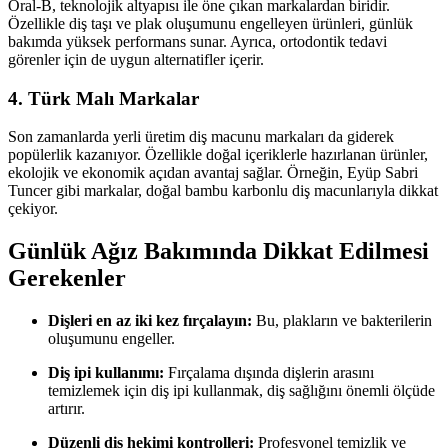
Oral-B, teknolojik altyapısı ile öne çıkan markalardan biridir.
Özellikle diş taşı ve plak oluşumunu engelleyen ürünleri, günlük
bakımda yüksek performans sunar. Ayrıca, ortodontik tedavi
görenler için de uygun alternatifler içerir.
4. Türk Malı Markalar
Son zamanlarda yerli üretim diş macunu markaları da giderek
popülerlik kazanıyor. Özellikle doğal içeriklerle hazırlanan ürünler,
ekolojik ve ekonomik açıdan avantaj sağlar. Örneğin, Eyüp Sabri
Tuncer gibi markalar, doğal bambu karbonlu diş macunlarıyla dikkat
çekiyor.
Günlük Ağız Bakımında Dikkat Edilmesi
Gerekenler
Dişleri en az iki kez fırçalayın:
Bu, plakların ve bakterilerin
oluşumunu engeller.
Diş ipi kullanımı:
Fırçalama dışında dişlerin arasını
temizlemek için diş ipi kullanmak, diş sağlığını önemli ölçüde
artırır.
Düzenli diş hekimi kontrolleri:
Profesyonel temizlik ve